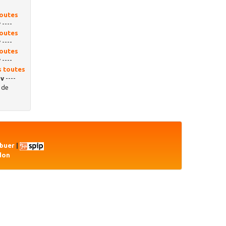
toutes
v
----
toutes
v
----
toutes
v
----
s toutes
sv
----
de
ibuer
|
don