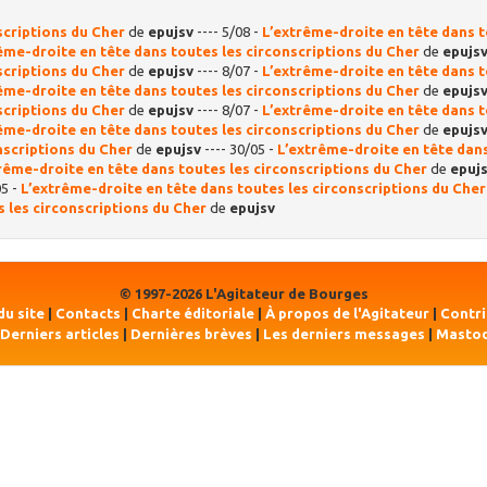
scriptions du Cher
de
epujsv
---- 5/08 -
L’extrême-droite en tête dans 
ême-droite en tête dans toutes les circonscriptions du Cher
de
epujs
scriptions du Cher
de
epujsv
---- 8/07 -
L’extrême-droite en tête dans 
ême-droite en tête dans toutes les circonscriptions du Cher
de
epujs
scriptions du Cher
de
epujsv
---- 8/07 -
L’extrême-droite en tête dans 
ême-droite en tête dans toutes les circonscriptions du Cher
de
epujs
nscriptions du Cher
de
epujsv
---- 30/05 -
L’extrême-droite en tête dan
rême-droite en tête dans toutes les circonscriptions du Cher
de
epuj
05 -
L’extrême-droite en tête dans toutes les circonscriptions du Cher
 les circonscriptions du Cher
de
epujsv
© 1997-2026 L'Agitateur de Bourges
du site
|
Contacts
|
Charte éditoriale
|
À propos de l'Agitateur
|
Contr
Derniers articles
|
Dernières brèves
|
Les derniers messages
|
Masto