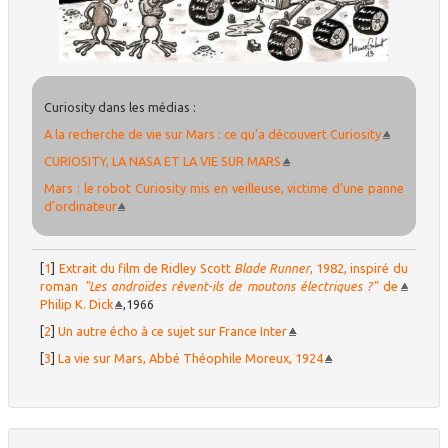
Curiosity dans les médias :
A la recherche de vie sur Mars : ce qu’a découvert Curiosity
CURIOSITY, LA NASA ET LA VIE SUR MARS
Mars : le robot Curiosity mis en veilleuse, victime d’une panne
d’ordinateur
[
1
]
Extrait du film de Ridley Scott
Blade Runner
, 1982, inspiré du
roman
"Les androïdes rêvent-ils de moutons électriques ?"
de
Philip K. Dick
,1966
[
2
]
Un autre écho à ce sujet sur France Inter
[
3
]
La vie sur Mars, Abbé Théophile Moreux, 1924