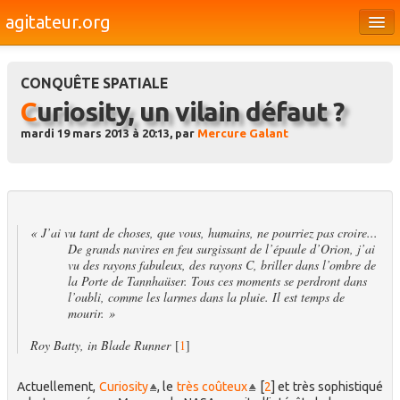
agitateur.org
Éditoriaux
CONQUÊTE SPATIALE
Bourges & le Cher
Curiosity, un vilain défaut ?
Société
mardi 19 mars 2013 à 20:13, par
Mercure Galant
Culture
Médias
Dossiers
« J’ai vu tant de choses, que vous, humains, ne pourriez pas croire...
De grands navires en feu surgissant de l’épaule d’Orion, j’ai
Brèves
vu des rayons fabuleux, des rayons C, briller dans l’ombre de
la Porte de Tannhaüser. Tous ces moments se perdront dans
l’oubli, comme les larmes dans la pluie. Il est temps de
mourir. »
Roy Batty, in Blade Runner
[
1
]
Actuellement,
Curiosity
, le
très coûteux
[
2
]
et très sophistiqué