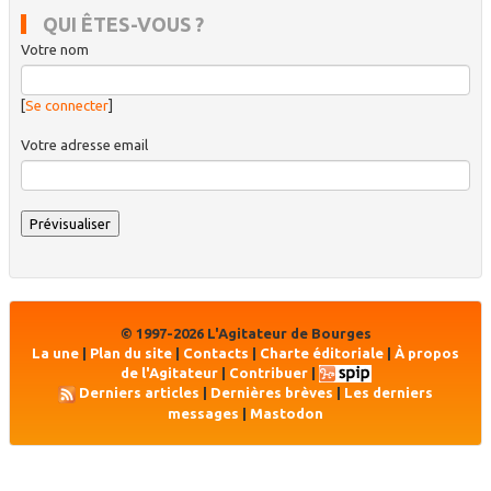
QUI ÊTES-VOUS ?
Votre nom
[
Se connecter
]
Votre adresse email
© 1997-2026 L'Agitateur de Bourges
La une
|
Plan du site
|
Contacts
|
Charte éditoriale
|
À propos
de l'Agitateur
|
Contribuer
|
Derniers articles
|
Dernières brèves
|
Les derniers
messages
|
Mastodon