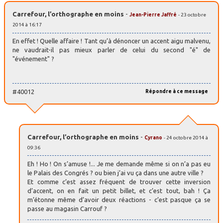
Carrefour, l’orthographe en moins
-
Jean-Pierre Jaffré
- 23 octobre
2014 à 16:17
En effet ! Quelle affaire ! Tant qu’à dénoncer un accent aigu malvenu,
ne vaudrait-il pas mieux parler de celui du second "é" de
"événement" ?
#40012
Répondre à ce message
Carrefour, l’orthographe en moins
-
Cyrano
- 24 octobre 2014 à
09:36
Eh ! Ho ! On s’amuse !... Je me demande même si on n’a pas eu
le Palais des Congrés ? ou bien j’ai vu ça dans une autre ville ?
Et comme c’est assez fréquent de trouver cette inversion
d’accent, on en fait un petit billet, et c’est tout, bah ! Ça
m’étonne même d’avoir deux réactions - c’est pasque ça se
passe au magasin Carrouf ?