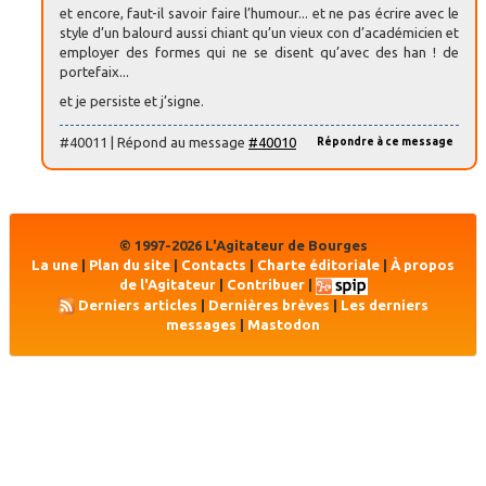
et encore, faut-il savoir faire l’humour... et ne pas écrire avec le
style d’un balourd aussi chiant qu’un vieux con d’académicien et
employer des formes qui ne se disent qu’avec des han ! de
portefaix...
et je persiste et j’signe.
#40011 | Répond au message
#40010
Répondre à ce message
© 1997-2026 L'Agitateur de Bourges
La une
|
Plan du site
|
Contacts
|
Charte éditoriale
|
À propos
de l'Agitateur
|
Contribuer
|
Derniers articles
|
Dernières brèves
|
Les derniers
messages
|
Mastodon