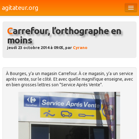
agitateur.org
Éditoriaux
Carrefour, l’orthographe en
Bourges & le Cher
moins
Société
jeudi 23 octobre 2014 à 09:05, par
Cyrano
Culture
Médias
À Bourges, y’a un magasin Carrefour. À ce magasin, y’a un service
Dossiers
après vente, sur le côté. Et avec quelle magnifique enseigne, avec
en bien grosses lettres son "Service Aprés Vente".
Brèves