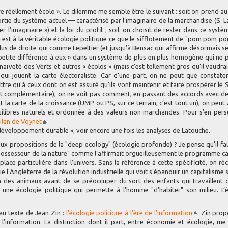
être réellement écolo ». Le dilemme me semble être le suivant : soit on prend au
 sortie du système actuel — caractérisé par l’imaginaire de la marchandise (S. 
r l’imaginaire ») et la loi du profit ; soit on choisit de rester dans ce systè
 est à la véritable écologie politique ce que le sifflotement de "pom pom 
lus de droite qui comme Lepeltier (et jusqu’à Bensac qui affirme désormais s
 petite différence à eux » dans un système de plus en plus homogène qui ne
naïveté des Verts et autres « écolos » (mais c’est tellement gros qu’il vaudra
) qui jouent la carte électoraliste. Car d’une part, on ne peut que constate
tre qu’à ceux dont on est assuré qu’ils vont maintenir et faire prospérer le
’est complémentaire), on ne voit pas comment, en passant des accords avec de
t la carte de la croissance (UMP ou PS, sur ce terrain, c’est tout un), on peut
ilibres naturels et ordonnée à des valeurs non marchandes. Pour s’en persu
ilan de Voynet
développement durable », voir encore une fois les analyses de Latouche.
 aux propositions de la "deep ecology" (écologie profonde) ? Je pense qu’il fa
possesseur de la nature" comme l’affirmait orgueilleusement le programme ca
lace particulière dans l’univers. Sans la référence à cette spécificité, on ré
l’Angleterre de la révolution industrielle qui voit s’épanouir un capitalisme
on des animaux avant de se préoccuper du sort des enfants qui travaillent 
e une écologie politique qui permette à l’homme "d’habiter" son milieu. L’
au texte de Jean Zin :
l’écologie politique à l’ère de l’information
. Zin pro
et l’information. La distinction dont il part, entre économie et écologie, m