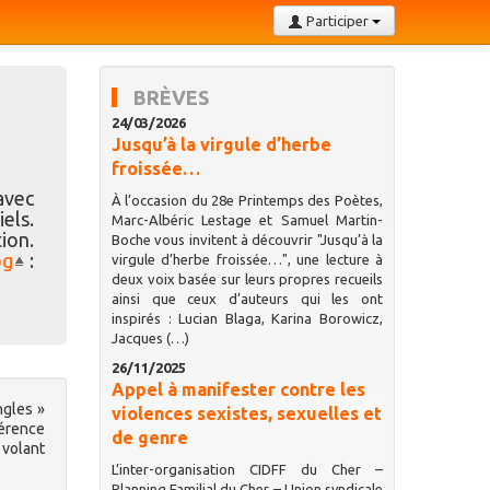
Participer
BRÈVES
24/03/2026
Jusqu’à la virgule d’herbe
froissée…
vec
À l’occasion du 28e Printemps des Poètes,
els.
Marc-Albéric Lestage et Samuel Martin-
tion.
Boche vous invitent à découvrir "Jusqu’à la
og
:
virgule d’herbe froissée…", une lecture à
deux voix basée sur leurs propres recueils
ainsi que ceux d’auteurs qui les ont
inspirés : Lucian Blaga, Karina Borowicz,
Jacques (…)
26/11/2025
Appel à manifester contre les
ngles »
violences sexistes, sexuelles et
férence
de genre
 volant
L’inter-organisation CIDFF du Cher –
Planning Familial du Cher – Union syndicale