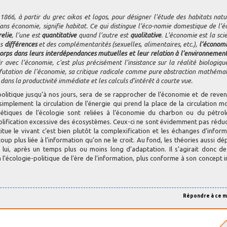
866, à partir du grec oikos et logos, pour désigner l’étude des habitats natu
ans économie, signifie habitat. Ce qui distingue l’éco-nomie domestique de l’éc
relie
, l’une est
quantitative
quand l’autre est
qualitative
. L’économie est la sci
es
différences
et des complémentarités (sexuelles, alimentaires, etc.),
l’économi
es corps dans leurs interdépendances mutuelles et leur relation à l’environnemen
 avec l’économie, c’est plus précisément l’insistance sur la réalité biologique
éfutation de l’économie, sa critique radicale comme pure abstraction mathémat
dans la productivité immédiate et les calculs d’intérêt à courte vue.
olitique jusqu’à nos jours, sera de se rapprocher de l’économie et de reven
simplement la circulation de l’énergie qui prend la place de la circulation m
étiques de l’écologie sont reliées à l’économie du charbon ou du pétrol
lification excessive des écosystèmes. Ceux-ci ne sont évidemment pas réduc
itue le vivant c’est bien plutôt la complexification et les échanges d’informa
coup plus liée à l’information qu’on ne le croit. Au fond, les théories aussi d
 lui, après un temps plus ou moins long d’adaptation. Il s’agirait donc d
 l’écologie-politique de l’ère de l’information, plus conforme à son concept in
Répondre à ce 