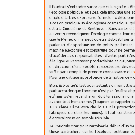
Il faudrait s’entendre sur ce que cela signifie « 
l’écologie politique, et alors, cela implique une
emploie la très expressive formule : « décolonise
alors on pratique un écologisme cosmétique, qui
est à la Cinquième de Beethoven. Sans parler d’é
au vert !) revendiquent l’écologie comme leur «
que le Même, on ne peut qu’être dubitatif sur la 
parler ici d’opportunisme de petits politiciens
machine électorale est construite pour ne permet
d’accéder aux responsabilités ; d’autre part (c
à la ligne ouvertement productiviste et qui jouen
en direction d’une société respectueuse des équ
suffit par exemple de prendre connaissance du
b
Pour une critique approfondie de la notion de « 
Bien. Est-ce qu’il faut pour autant s’en remettre
part accorder que l’homme n’est pas "maître et 
et/mais qu’en revanche on doit lui assigner une p
avance tout humanisme. (Toujours se rappeler que 
au XIXème siècle vote des lois sur la protecti
fabriques ou dans les mines). Il faut construir
électoraliste m’en semble très loin.
Je voudrais citer pour terminer le début d’un be
thèse particulière qui lie l’écologie politique 