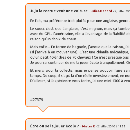
Juju la recrue veut une voiture
-
Julien Debord
- 5 juillet 2
En fait, ma préférence irait plutôt pour une anglaise, genre
Le souci, c’est que l’anglaise, c’est mignon, mais ça tomb
avec du GPL. L’américaine, elle a l’avantage de la fiabilit
raison qu’un choix de coeur.
Mais enfin... En terme de bagnole, j’avoue que la raison, j’a
(si j’arrive à en trouver une). C’est une chianlie mécanique, 
qu’un petit 4cylindres de 70 chevaux ! Ce n’est presque pas 
Je pourrai continuer de me la jouer écolo tranquillement. O
Et merci pour la collecte, mais je pense pouvoir faire sans
temps. Du coup, il s’agit là d’un réelle investissement, en n
D’ailleurs, si l’expérience vous tente, j’ai une mini 1300 à ven
#27379
Être ou se la jouer écolo ?
-
Mister K
- 2 juillet 2010 à 11:35