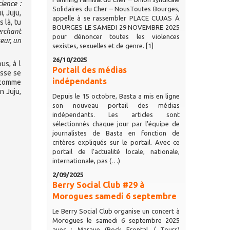
ience :
Solidaires du Cher – NousToutes Bourges,
, Juju,
appelle à se rassembler PLACE CUJAS À
 là, tu
BOURGES LE SAMEDI 29 NOVEMBRE 2025
erchant
pour dénoncer toutes les violences
seur, un
sexistes, sexuelles et de genre. [1]
26/10/2025
us, à l
Portail des médias
isse se
indépendants
 comme
n Juju,
Depuis le 15 octobre, Basta a mis en ligne
son nouveau portail des médias
indépendants. Les articles sont
sélectionnés chaque jour par l’équipe de
journalistes de Basta en fonction de
critères expliqués sur le portail. Avec ce
portail de l’actualité locale, nationale,
internationale, pas (…)
2/09/2025
Berry Social Club #29 à
Morogues samedi 6 septembre
Le Berry Social Club organise un concert à
Morogues le samedi 6 septembre 2025
avec : Marave (Rock Frontal / Tours)