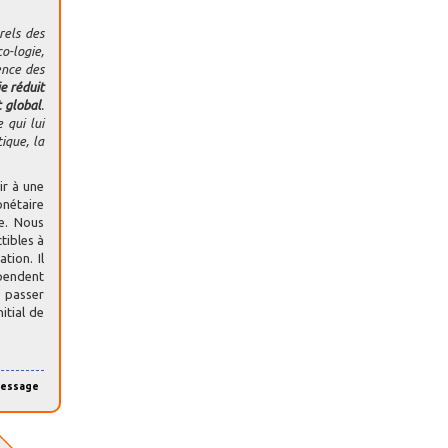
rels des
o-logie,
ence des
e réduit
t global
.
 qui lui
ique, la
ir à une
onétaire
e. Nous
tibles à
tion. Il
épendent
e passer
itial de
message