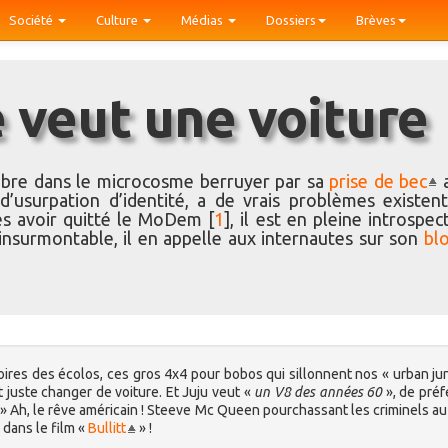
Société
Culture
Médias
Dossiers
Brèves
ue veut une voiture
èbre dans le microcosme berruyer par sa
prise de bec
a
 d’usurpation d’identité, a de vrais problèmes existenti
ès avoir quitté le MoDem
[
1
]
, il est en pleine introspec
insurmontable, il en appelle aux internautes sur son
bl
oires des écolos, ces gros 4x4 pour bobos qui sillonnent nos « urban ju
 juste changer de voiture. Et Juju veut «
un V8 des années 60
», de pré
» Ah, le rêve américain ! Steeve Mc Queen pourchassant les criminels au
dans le film «
Bullitt
» !