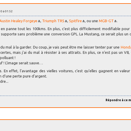
010 à 01:52
Austin Healey Forgeye
,
Triumph TR5
,
Spitfire
, ou une
MGB-GT
.
e en panne tout les 100kms. En plus, c’est plus difficilement modifiable pour
é et supporte sans problème une conversion GPL. La Mustang, ce serait plus un 
i du mal à la garder. Du coup, je vais peut être me laisser tenter par une
Honda
certes, mais j’ai du mal à résister à ses attraits. En plus, ce n’est pas un V8, 
polluant !
uf ! L’image serait sauve…
. En effet, l’avantage des vielles voitures, c’est qu’elles gagnent en valeur
on d’une perte pure d’argent.
dre...
Répondre à ce 