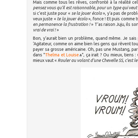
Mais comme tous les rêves, confronté à la réalité ce
pensez vous qu’il est raisonnable, pour un type qui veut
si c’est juste pour «
se la jouer écolo
», y’a pas de probl
veux juste «
te la jouer écolo
», fonce ! Et puis comme t
en permanence la frustration !
» T’as raison Juju, ils son
vrai de vrai !
»
Bon, y’aurait bien un problème, quand même. Je sais
‘Agitateur, comme on aime bien les gens qui rêvent tou
payer sa grosse américaine. Oh, pas une Mustang, parc
dans "
Thelma et Louise
", ça irait ? Ou mieux, tiens 
mieux vaut «
Rouler au volant d’une Chevelle SS, c’est le 