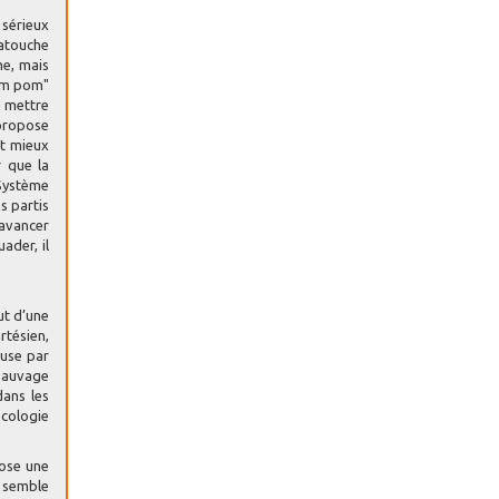
 sérieux
Latouche
me, mais
pom pom"
e mettre
 propose
it mieux
r que la
 Système
s partis
 avancer
ader, il
ut d’une
rtésien,
cuse par
 sauvage
dans les
écologie
pose une
e semble