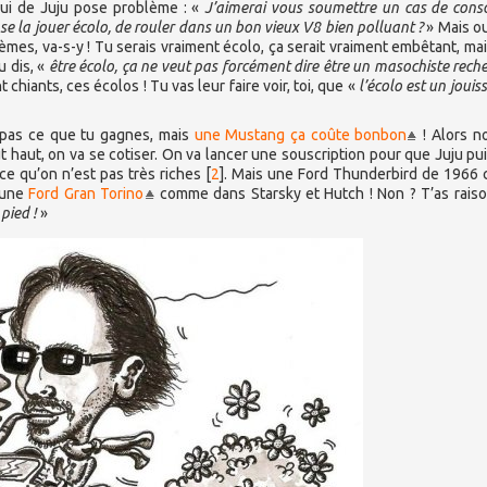
lui de Juju pose problème : «
J’aimerai vous soumettre un cas de consc
 se la jouer écolo, de rouler dans un bon vieux V8 bien polluant ?
» Mais oui
èmes, va-s-y ! Tu serais vraiment écolo, ça serait vraiment embêtant, mais
u dis, «
être écolo, ça ne veut pas forcément dire être un masochiste rech
t chiants, ces écolos ! Tu vas leur faire voir, toi, que «
l’écolo est un jouis
 pas ce que tu gagnes, mais
une Mustang ça coûte bonbon
! Alors no
t haut, on va se cotiser. On va lancer une souscription pour que Juju pu
e qu’on n’est pas très riches
[
2
]
. Mais une Ford Thunderbird de 1966
: une
Ford Gran Torino
comme dans Starsky et Hutch ! Non ? T’as raiso
pied !
»