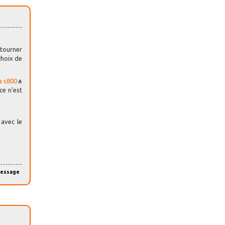
 tourner
choix de
 s800
ce n’est
 avec le
message