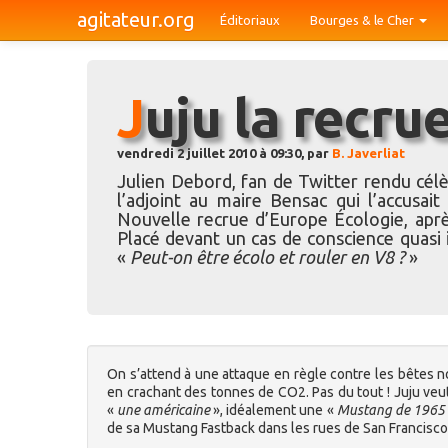
agitateur.org
Éditoriaux
Bourges & le Cher
Juju la recr
vendredi 2 juillet 2010 à 09:30, par
B. Javerliat
Julien Debord, fan de Twitter rendu cél
l’adjoint au maire Bensac qui l’accusait
Nouvelle recrue d’Europe Écologie, apr
Placé devant un cas de conscience quasi 
«
Peut-on être écolo et rouler en V8 ?
»
On s’attend à une attaque en règle contre les bêtes n
en crachant des tonnes de CO2. Pas du tout ! Juju veut
«
une américaine
», idéalement une «
Mustang de 1965
de sa Mustang Fastback dans les rues de San Francisco 