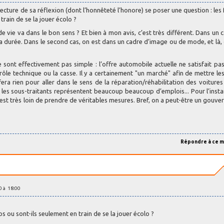
lecture de sa réflexion (dont l’honnêteté l’honore) se poser une question : les 
train de se la jouer écolo ?
de vie va dans le bon sens ? Et bien à mon avis, c’est très différent. Dans un c
a durée. Dans le second cas, on est dans un cadre d’image ou de mode, et là,
ont effectivement pas simple : l’offre automobile actuelle ne satisfait pas
rôle technique ou la casse. Il y a certainement "un marché" afin de mettre les 
era rien pour aller dans le sens de la réparation/réhabilitation des voitures
les sous-traitants représentent beaucoup beaucoup d’emplois... Pour l’insta
 est très loin de prendre de véritables mesures. Bref, on a peut-être un gouv
Répondre à ce 
10 à 18:00
os ou sont-ils seulement en train de se la jouer écolo ?