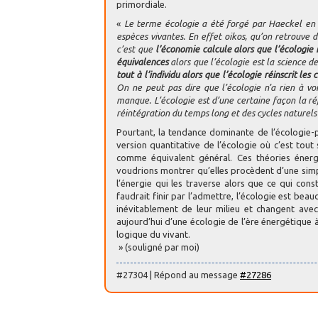
primordiale.
«
Le terme écologie a été forgé par Haeckel en 1
espèces vivantes. En effet oikos, qu’on retrouve d
c’est que
l’économie calcule alors que l’écologie 
équivalences
alors que l’écologie est la science d
tout à l’individu alors que l’écologie réinscrit l
On ne peut pas dire que l’écologie n’a rien à voir
manque. L’écologie est d’une certaine façon la r
réintégration du temps long et des cycles naturels 
Pourtant, la tendance dominante de l’écologie-p
version quantitative de l’écologie où c’est tout 
comme équivalent général. Ces théories énerg
voudrions montrer qu’elles procèdent d’une simp
l’énergie qui les traverse alors que ce qui const
faudrait finir par l’admettre, l’écologie est beau
inévitablement de leur milieu et changent avec
aujourd’hui d’une écologie de l’ère énergétique à
logique du vivant.
» (souligné par moi)
#27304 | Répond au message
#27286