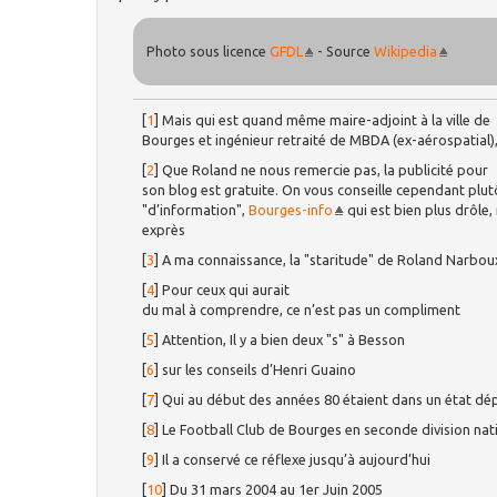
Photo sous licence
GFDL
- Source
Wikipedia
[
1
]
Mais qui est quand même maire-adjoint à la ville de
Bourges et ingénieur retraité de MBDA (ex-aérospatial), 
[
2
]
Que Roland ne nous remercie pas, la publicité pour
son blog est gratuite. On vous conseille cependant plut
"d’information",
Bourges-info
qui est bien plus drôle, 
exprès
[
3
]
A ma connaissance, la "staritude" de Roland Narbou
[
4
]
Pour ceux qui aurait
du mal à comprendre, ce n’est pas un compliment
[
5
]
Attention, Il y a bien deux "s" à Besson
[
6
]
sur les conseils d’Henri Guaino
[
7
]
Qui au début des années 80 étaient dans un état dé
[
8
]
Le Football Club de Bourges en seconde division nat
[
9
]
Il a conservé ce réflexe jusqu’à aujourd’hui
[
10
]
Du 31 mars 2004 au 1er Juin 2005