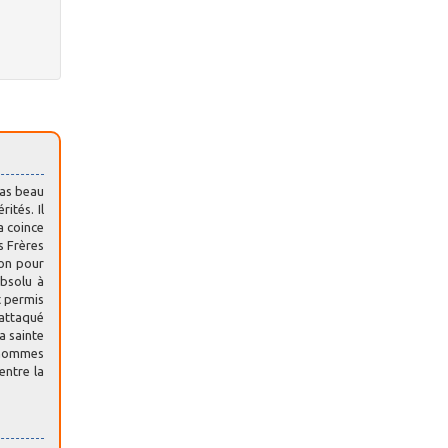
Pas beau
ités. Il
a coince
s Frères
ion pour
absolu à
t permis
 attaqué
a sainte
s hommes
entre la