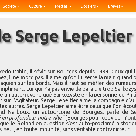
Société
Culture
Médias
Dossiers
Brèves
Redoutable, il sévit sur Bourges depuis 1989. Ceux qui l
z, il ne mord pas. Il aime qu’on lui serre la main quand o
iraquien sur les bords. Mais il faut se méfier des rumeurs
mpliment. Lui qui n’a pas envie de paraître trop Sarkozys
un auto-revendiqué Sarkozyste en la personne de Phil
r sur l’Agitateur. Serge Lepeltier aime la compagnie d’au
es autres. Serge Lepeltier aime être celui que l’on écoute
land Narboux, un autochtone de Bourges, parle de S
 en profondeur notre ville"
(Bourges pour ceux qui n’ont
nt que le Roland en question s’est auto-proclamé historie
s, seul, en toute impunité, sans véritable contradicteur.