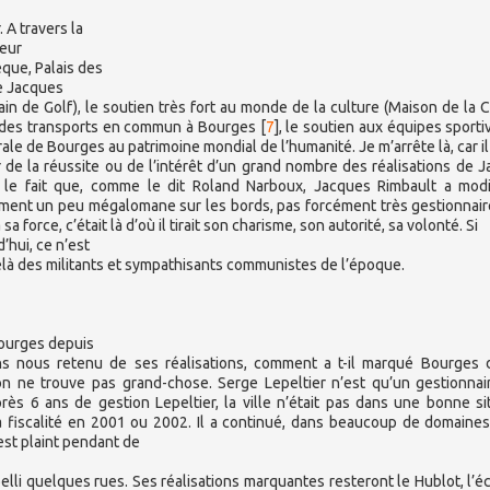
 A travers la
teur
que, Palais des
de Jacques
rain de Golf), le soutien très fort au monde de la culture (Maison de la C
 des transports en commun à Bourges
[
7
]
, le soutien aux équipes sporti
rale de Bourges au patrimoine mondial de l’humanité. Je m’arrête là, car il
er de la réussite ou de l’intérêt d’un grand nombre des réalisations de 
 le fait que, comme le dit Roland Narboux, Jacques Rimbault a modi
nement un peu mégalomane sur les bords, pas forcément très gestionnair
 sa force, c’était là d’où il tirait son charisme, son autorité, sa volonté. Si
’hui, ce n’est
delà des militants et sympathisants communistes de l’époque.
Bourges depuis
s nous retenu de ses réalisations, comment a t-il marqué Bourges 
n ne trouve pas grand-chose. Serge Lepeltier n’est qu’un gestionnai
ès 6 ans de gestion Lepeltier, la ville n’était pas dans une bonne si
 fiscalité en 2001 ou 2002. Il a continué, dans beaucoup de domaines
’est plaint pendant de
mbelli quelques rues. Ses réalisations marquantes resteront le Hublot, l’é