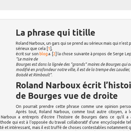
La phrase qui titille
Roland Narboux, un gars qui se prend au sérieux mais qui n’est p
sérieux que cela
[
1
]
,
écrit sur son
blog
[
2
]
la chose suivante à propos de Serge Lepe
"Le maire de
Bourges est dans la lignée des "grands" maires de Bourges qui o
modifié en profondeur notre ville, il est de la trempe des Laudier,
Boisdé et Rimbault"
.
Roland Narboux écrit l’histo
de Bourges vue de droite
On pourrait prendre cette phrase comme une opinion person
Après tout, Roland Narboux, comme tout autre citoyen, a l
 Narboux a entrepris d’écrire l’histoire de Bourges dans ce qu’il a
méthode qui est à l’opposée du travail collaboratif d’une encyclopédie te
ité et intéressant, mais il est truffé de choses contestables notamment q