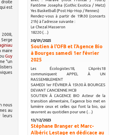
 droite
Fantôme Josepha (Gothic Exotica / Metz)
qui est
Yes Basketball (Post Hip-Hop / Rennes)
Rendez-vous à partir de 19h30 (concerts
21h) à l’adresse suivante :
Le Chezal Masseron
18220 (…)
s 2008,
 Serge
30/01/2025
aginiau
Soutien à l’OFB et l’Agence Bio
n maire
à Bourges samedi 1er février
 ou
Guy
2025
mme "un
istiers
Les Écologistes18, L’Après18
eviques
communiquent APPEL À UN
RASSEMBLEMENT
SAMEDI 1er FÉVRIER À 15h30 À BOURGES
DEVANT L’ANCIENNE MCB
SOUTIEN À L’AGENCE BIO Acteur de la
transition alimentaire, l’agence bio met en
on nous
lumière ceux et celles qui font la bio, qui
mmes au
œuvrent au quotidien pour une (…)
 leurs
13/12/2023
Stéphane Branger et Marc-
Albéric Lestage en dédicace au