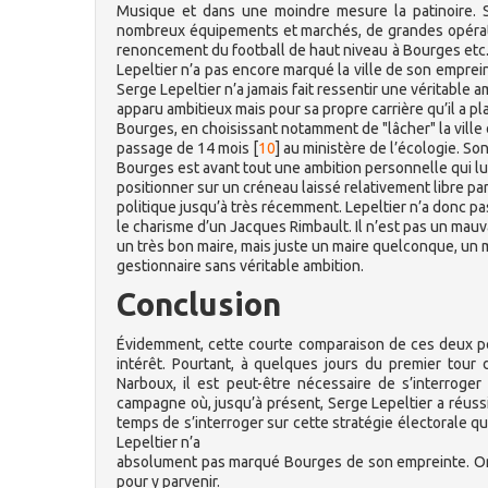
Musique et dans une moindre mesure la patinoire. Si
nombreux équipements et marchés, de grandes opérati
renoncement du football de haut niveau à Bourges etc. Là
Lepeltier n’a pas encore marqué la ville de son emprei
Serge Lepeltier n’a jamais fait ressentir une véritable am
apparu ambitieux mais pour sa propre carrière qu’il a pl
Bourges, en choisissant notamment de "lâcher" la ville
passage de 14 mois
[
10
]
au ministère de l’écologie. So
Bourges est avant tout une ambition personnelle qui lu
positionner sur un créneau laissé relativement libre par
politique jusqu’à très récemment. Lepeltier n’a donc pas
le charisme d’un Jacques Rimbault. Il n’est pas un mauv
un très bon maire, mais juste un maire quelconque, un
gestionnaire sans véritable ambition.
Conclusion
Évidemment, cette courte comparaison de ces deux per
intérêt. Pourtant, à quelques jours du premier tou
Narboux, il est peut-être nécessaire de s’interroger 
campagne où, jusqu’à présent, Serge Lepeltier a réussi 
temps de s’interroger sur cette stratégie électorale qu
Lepeltier n’a
absolument pas marqué Bourges de son empreinte. On ve
pour y parvenir.