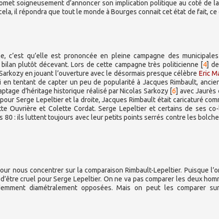
y omet soigneusement d’annoncer son implication politique au coté de la
cela, il répondra que tout le monde à Bourges connait cet état de fait, ce 
lle, c’est qu’elle est prononcée en pleine campagne des municipale
 bilan plutôt décevant. Lors de cette campagne très politicienne
[
4
]
de
s Sarkozy en jouant l’ouverture avec le désormais presque célèbre
Eric M
si en tentant de capter un peu de popularité à Jacques Rimbault, ancie
ptage d’héritage historique réalisé par Nicolas Sarkozy
[
6
]
avec Jaurès
pour Serge Lepeltier et la droite, Jacques Rimbault était caricaturé co
te Ouvrière et Colette Cordat. Serge Lepeltier et certains de ses co-l
0 : ils luttent toujours avec leur petits points serrés contre les bolch
ur nous concentrer sur la comparaison Rimbault-Lepeltier. Puisque l’
ue d’être cruel pour Serge Lepeltier. On ne va pas comparer les deux ho
videmment diamétralement opposées. Mais on peut les comparer sur