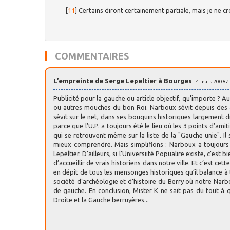
[
11
]
Certains diront certainement partiale, mais je ne cr
COMMENTAIRES
L’empreinte de Serge Lepeltier à Bourges
- 4 mars 2008 à
Publicité pour la gauche ou article objectif, qu’importe ? 
ou autres mouches du bon Roi. Narboux sévit depuis des ann
sévit sur le net, dans ses bouquins historiques largement dif
parce que l’U.P. a toujours été le lieu où les 3 points d’am
qui se retrouvent même sur la liste de la "Gauche unie". I
mieux comprendre. Mais simplifions : Narboux a toujours 
Lepeltier. D’ailleurs, si l’Universiité Popualire existe, c’e
d’accueillir de vrais historiens dans notre ville. Et c’est c
en dépit de tous les mensonges historiques qu’il balance à t
société d’archéologie et d’histoire du Berry où notre Narb
de gauche. En conclusion, Mister K ne sait pas du tout à qu
Droite et la Gauche berruyères...