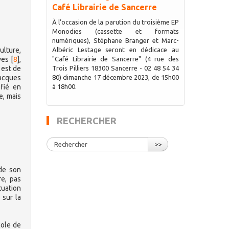
Café Librairie de Sancerre
À l’occasion de la parution du troisième EP
Monodies (cassette et formats
numériques), Stéphane Branger et Marc-
ulture,
Albéric Lestage seront en dédicace au
ves
[
8
]
,
"Café Librairie de Sancerre" (4 rue des
 est de
Trois Pilliers 18300 Sancerre - 02 48 54 34
Jacques
80) dimanche 17 décembre 2023, de 15h00
fié en
à 18h00.
e, mais
RECHERCHER
>>
de son
re, pas
tuation
 sur la
cole de