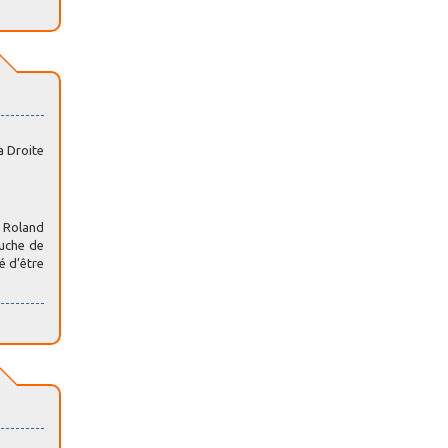
a Droite
e Roland
auche de
é d’être