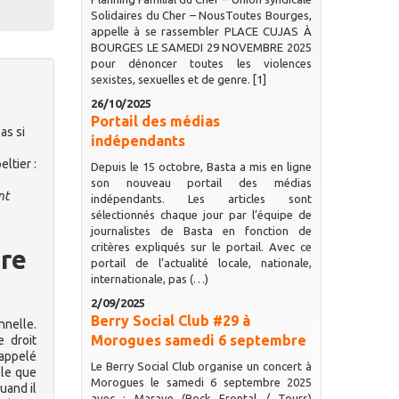
Solidaires du Cher – NousToutes Bourges,
appelle à se rassembler PLACE CUJAS À
BOURGES LE SAMEDI 29 NOVEMBRE 2025
pour dénoncer toutes les violences
sexistes, sexuelles et de genre. [1]
26/10/2025
Portail des médias
as si
indépendants
ltier :
Depuis le 15 octobre, Basta a mis en ligne
son nouveau portail des médias
nt
indépendants. Les articles sont
sélectionnés chaque jour par l’équipe de
journalistes de Basta en fonction de
critères expliqués sur le portail. Avec ce
ire
portail de l’actualité locale, nationale,
internationale, pas (…)
2/09/2025
Berry Social Club #29 à
nelle.
Morogues samedi 6 septembre
e droit
 appelé
Le Berry Social Club organise un concert à
lle que
Morogues le samedi 6 septembre 2025
uand il
avec : Marave (Rock Frontal / Tours)