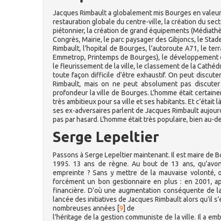
Jacques Rimbault a globalement mis Bourges en valeur.
restauration globale du centre-ville, la création du sec
piétonnier, la création de grand équipements (Médiathè
Congrès, Mairie, le parc paysager des Gibjoncs, le Sta
Rimbault, l’hopital de Bourges, l’autoroute A71, le ter
Emmetrop, Printemps de Bourges), le développement
le fleurissement de la ville, le classement de la Cathéd
toute façon difficile d’être exhaustif. On peut discut
Rimbault, mais on ne peut absolument pas discuter
profondeur la ville de Bourges. L’homme était certai
très ambitieux pour sa ville et ses habitants. Et c’était là
ses ex-adversaires parlent de Jacques Rimbault aujourd
pas par hasard. L’homme était très populaire, bien au-
Serge Lepeltier
Passons à Serge Lepeltier maintenant. Il est maire de 
1995. 13 ans de règne. Au bout de 13 ans, qu’avon
empreinte ? Sans y mettre de la mauvaise volonté, o
forcément un bon gestionnaire en plus : en 2001, apr
financière. D’où une augmentation conséquente de la
lancée des initiatives de Jacques Rimbault alors qu’il s
nombreuses années
[
9
]
de
l’héritage de la gestion communiste de la ville. Il a e