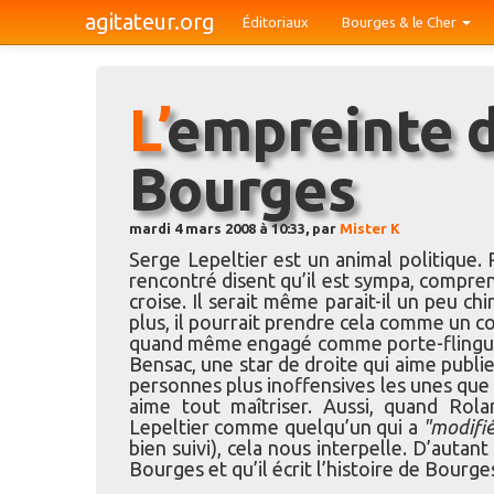
agitateur.org
Éditoriaux
Bourges & le Cher
L’empreinte de Serge Lepeltier à
Bourges
mardi 4 mars 2008 à 10:33, par
Mister K
Serge Lepeltier est un animal politique. 
rencontré disent qu’il est sympa, comprene
croise. Il serait même parait-il un peu ch
plus, il pourrait prendre cela comme un co
quand même engagé comme porte-flingue 
Bensac, une star de droite qui aime publie
personnes plus inoffensives les unes que l
aime tout maîtriser. Aussi, quand Ro
Lepeltier comme quelqu’un qui a
"modifié
bien suivi), cela nous interpelle. D’auta
Bourges et qu’il écrit l’histoire de Bourge