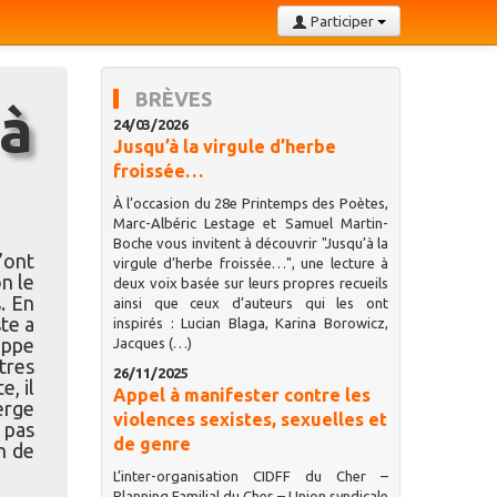
Participer
BRÈVES
24/03/2026
Jusqu’à la virgule d’herbe
froissée…
À l’occasion du 28e Printemps des Poètes,
Marc-Albéric Lestage et Samuel Martin-
Boche vous invitent à découvrir "Jusqu’à la
’ont
virgule d’herbe froissée…", une lecture à
n le
deux voix basée sur leurs propres recueils
. En
ainsi que ceux d’auteurs qui les ont
te a
inspirés : Lucian Blaga, Karina Borowicz,
ippe
Jacques (…)
tres
26/11/2025
, il
Appel à manifester contre les
erge
violences sexistes, sexuelles et
 pas
de genre
n de
L’inter-organisation CIDFF du Cher –
Planning Familial du Cher – Union syndicale