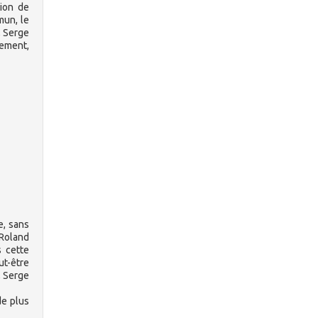
tion de
mun, le
, Serge
lement,
e, sans
 Roland
s cette
ut-être
, Serge
de plus