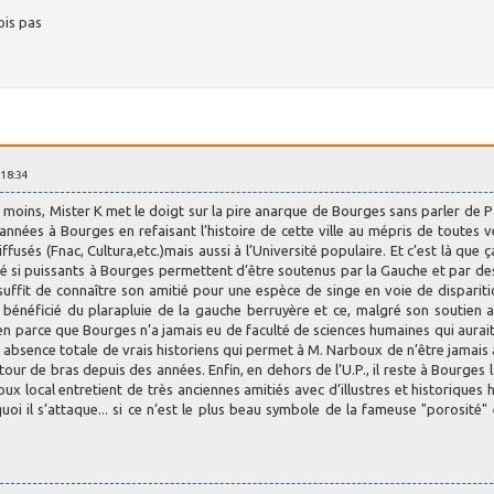
ois pas
 18:34
Au moins, Mister K met le doigt sur la pire anarque de Bourges sans parler de 
ées à Bourges en refaisant l’histoire de cette ville au mépris de toutes vér
fusés (Fnac, Cultura,etc.)mais aussi à l’Université populaire. Et c’est là que ç
itié si puissants à Bourges permettent d’être soutenus par la Gauche et par de
l suffit de connaître son amitié pour une espèce de singe en voie de disparit
bénéficié du plarapluie de la gauche berruyère et ce, malgré son soutien 
st bien parce que Bourges n’a jamais eu de faculté de sciences humaines qui aurai
ette absence totale de vrais historiens qui permet à M. Narboux de n’être jamais
our de bras depuis des années. Enfin, en dehors de l’U.P., il reste à Bourges l
oux local entretient de très anciennes amitiés avec d’illustres et historique
oi il s’attaque... si ce n’est le plus beau symbole de la fameuse "porosité" 