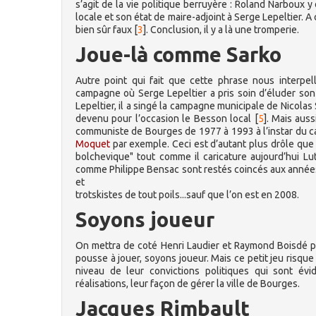
s’agit de la vie politique berruyère : Roland Narboux 
locale et son état de maire-adjoint à Serge Lepeltier. A 
bien sûr faux
[
3
]
. Conclusion, il y a là une tromperie.
Joue-là comme Sarko
Autre point qui fait que cette phrase nous interpe
campagne où Serge Lepeltier a pris soin d’éluder son
Lepeltier, il a singé la campagne municipale de Nicola
devenu pour l’occasion le Besson local
[
5
]
. Mais aus
communiste de Bourges de 1977 à 1993 à l’instar du ca
Moquet
par exemple. Ceci est d’autant plus drôle que 
bolchevique" tout comme il caricature aujourd’hui Lut
comme Philippe Bensac sont restés coincés aux années 8
et
trotskistes de tout poils...sauf que l’on est en 2008.
Soyons joueur
On mettra de coté Henri Laudier et Raymond Boisdé po
pousse à jouer, soyons joueur. Mais ce petit jeu risq
niveau de leur convictions politiques qui sont é
réalisations, leur façon de gérer la ville de Bourges.
Jacques Rimbault