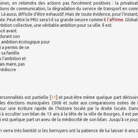
non, on retiendra des actions pas forcément positives : la privatisa
ons de communication, la dégradation du service de transport en com
 aussi, difficile d’être exhaustif. Mais de toute évidence, pour l’instant
nte. Peut-être le PRU sera t-il sa grande oeuvre comme
il l’affirme
. Globa
bition collective, une véritable ambition pour sa ville. Il est
acé avant
 durant son
n ambition écologique pour
i a permis de se
 sa famille
 l’ambition et
ais maire, pas
 médiocre
sonnalités est partielle
[
11
]
et peut-être même quelque part dérisoir
r des élections municipales 2008 et suite aux comparaisons osées de
sur une écriture rapide de l’histoire locale par la droite locale. Dan
à occulter son bilan de 13 ans à la tête de la ville de Bourges, il est pe
i est quelque part un aveu de la médiocrité de son bilan. Jusqu’à ce jour
rra très bientôt si les berruyers ont la patience de lui laisser 6 ans 