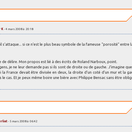
 K
- 4 mars 2008 à 20:18
il s’attaque... si ce n’est le plus beau symbole de la fameuse "porosité" entre l
 de délire. Mon propos est lié à des écrits de Roland Narboux, point.
e gens, je ne leur demande pas si ils sont de droite ou de gauche. J’imagine qu
i la France devait être divisée en deux, la droite d’un coté d’un mur et la g
pas le cas. Et je peux même boire une bière avec Philippe Bensac sans être oblig
erliat
- 5 mars 2008 à 06:42