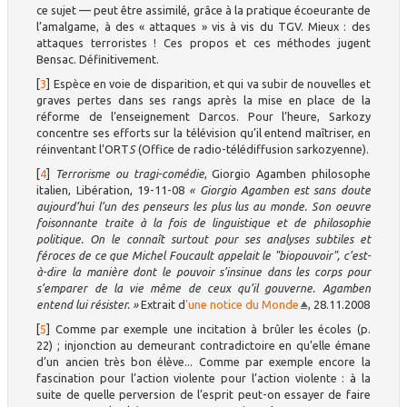
ce sujet — peut être assimilé, grâce à la pratique écoeurante de
l’amalgame, à des « attaques » vis à vis du TGV. Mieux : des
attaques terroristes ! Ces propos et ces méthodes jugent
Bensac. Définitivement.
[
3
]
Espèce en voie de disparition, et qui va subir de nouvelles et
graves pertes dans ses rangs après la mise en place de la
réforme de l’enseignement Darcos. Pour l’heure, Sarkozy
concentre ses efforts sur la télévision qu’il entend maîtriser, en
réinventant l’ORT
S
(Office de radio-télédiffusion sarkozyenne).
[
4
]
Terrorisme ou tragi-comédie
, Giorgio Agamben philosophe
italien, Libération, 19-11-08
« Giorgio Agamben est sans doute
aujourd’hui l’un des penseurs les plus lus au monde. Son oeuvre
foisonnante traite à la fois de linguistique et de philosophie
politique. On le connaît surtout pour ses analyses subtiles et
féroces de ce que Michel Foucault appelait le "biopouvoir", c’est-
à-dire la manière dont le pouvoir s’insinue dans les corps pour
s’emparer de la vie même de ceux qu’il gouverne. Agamben
entend lui résister. »
Extrait d
’une notice du Monde
, 28.11.2008
[
5
]
Comme par exemple une incitation à brûler les écoles (p.
22) ; injonction au demeurant contradictoire en qu’elle émane
d’un ancien très bon élève... Comme par exemple encore la
fascination pour l’action violente pour l’action violente : à la
suite de quelle perversion de l’esprit peut-on essayer de faire