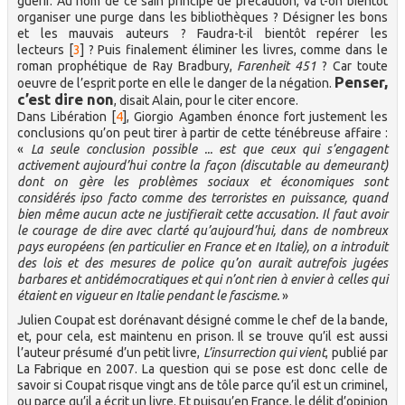
guérir. Au nom de ce sain principe de précaution, va t-on bientôt
organiser une purge dans les bibliothèques ? Désigner les bons
et les mauvais auteurs ? Faudra-t-il bientôt repérer les
lecteurs
[
3
]
? Puis finalement éliminer les livres, comme dans le
roman prophétique de Ray Bradbury,
Farenheit 451
? Car toute
Penser,
oeuvre de l’esprit porte en elle le danger de la négation.
c’est dire non
, disait Alain, pour le citer encore.
Dans Libération
[
4
]
, Giorgio Agamben énonce fort justement les
conclusions qu’on peut tirer à partir de cette ténébreuse affaire :
«
La seule conclusion possible ... est que ceux qui s’engagent
activement aujourd’hui contre la façon (discutable au demeurant)
dont on gère les problèmes sociaux et économiques sont
considérés ipso facto comme des terroristes en puissance, quand
bien même aucun acte ne justifierait cette accusation. Il faut avoir
le courage de dire avec clarté qu’aujourd’hui, dans de nombreux
pays européens (en particulier en France et en Italie), on a introduit
des lois et des mesures de police qu’on aurait autrefois jugées
barbares et antidémocratiques et qui n’ont rien à envier à celles qui
étaient en vigueur en Italie pendant le fascisme.
»
Julien Coupat est dorénavant désigné comme le chef de la bande,
et, pour cela, est maintenu en prison. Il se trouve qu’il est aussi
l’auteur présumé d’un petit livre,
L’insurrection qui vient
, publié par
La Fabrique en 2007. La question qui se pose est donc celle de
savoir si Coupat risque vingt ans de tôle parce qu’il est un criminel,
ou parce qu’il a écrit un livre. Et puisqu’en France, le délit d’opinion