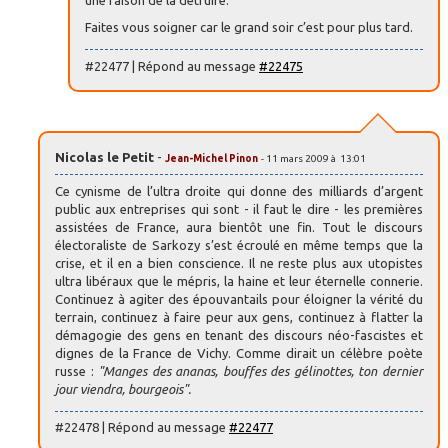
une raison de la détruire.
Faites vous soigner car le grand soir c’est pour plus tard.
#22477 | Répond au message
#22475
Nicolas le Petit
-
Jean-Michel Pinon
- 11 mars 2009 à 13:01
Ce cynisme de l’ultra droite qui donne des milliards d’argent
public aux entreprises qui sont - il faut le dire - les premières
assistées de France, aura bientôt une fin. Tout le discours
électoraliste de Sarkozy s’est écroulé en même temps que la
crise, et il en a bien conscience. Il ne reste plus aux utopistes
ultra libéraux que le mépris, la haine et leur éternelle connerie.
Continuez à agiter des épouvantails pour éloigner la vérité du
terrain, continuez à faire peur aux gens, continuez à flatter la
démagogie des gens en tenant des discours néo-fascistes et
dignes de la France de Vichy. Comme dirait un célèbre poète
russe :
"Manges des ananas, bouffes des gélinottes, ton dernier
jour viendra, bourgeois".
#22478 | Répond au message
#22477