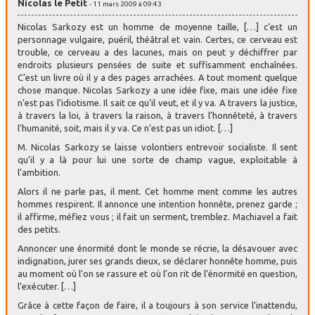
Nicolas le Petit
- 11 mars 2009 à 09:43
Nicolas Sarkozy est un homme de moyenne taille, […] c’est un
personnage vulgaire, puéril, théâtral et vain. Certes, ce cerveau est
trouble, ce cerveau a des lacunes, mais on peut y déchiffrer par
endroits plusieurs pensées de suite et suffisamment enchaînées.
C’est un livre où il y a des pages arrachées. A tout moment quelque
chose manque. Nicolas Sarkozy a une idée fixe, mais une idée fixe
n’est pas l’idiotisme. Il sait ce qu’il veut, et il y va. A travers la justice,
à travers la loi, à travers la raison, à travers l’honnêteté, à travers
l’humanité, soit, mais il y va. Ce n’est pas un idiot. […]
M. Nicolas Sarkozy se laisse volontiers entrevoir socialiste. Il sent
qu’il y a là pour lui une sorte de champ vague, exploitable à
l’ambition.
Alors il ne parle pas, il ment. Cet homme ment comme les autres
hommes respirent. Il annonce une intention honnête, prenez garde ;
il affirme, méfiez vous ; il fait un serment, tremblez. Machiavel a fait
des petits.
Annoncer une énormité dont le monde se récrie, la désavouer avec
indignation, jurer ses grands dieux, se déclarer honnête homme, puis
au moment où l’on se rassure et où l’on rit de l’énormité en question,
l’exécuter. […]
Grâce à cette façon de faire, il a toujours à son service l’inattendu,