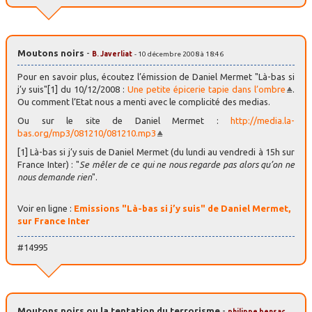
Moutons noirs
-
B. Javerliat
- 10 décembre 2008 à 18:46
Pour en savoir plus, écoutez l’émission de Daniel Mermet "Là-bas si
j’y suis"[1] du 10/12/2008 :
Une petite épicerie tapie dans l’ombre
.
Ou comment l’Etat nous a menti avec le complicité des medias.
Ou sur le site de Daniel Mermet :
http://media.la-
bas.org/mp3/081210/081210.mp3
[1] Là-bas si j’y suis de Daniel Mermet (du lundi au vendredi à 15h sur
France Inter) : "
Se mêler de ce qui ne nous regarde pas alors qu’on ne
nous demande rien
".
Voir en ligne :
Emissions "Là-bas si j’y suis" de Daniel Mermet,
sur France Inter
#14995
Moutons noirs ou la tentation du terrorisme
-
philippe bensac
-