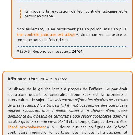
Ils risquent la révocation de leur contrôle judiciaire et le
retour en prison.
Non seulement, ils ne retournent pas en prison, mais en plus,
leur contrôle judiciaire est allégé
, du jamais vu. La justice se
rend une nouvelle fois ridicule.
#25045 | Répond au message
#24764
Affolante Irène
- 28 mai 2009 à 06:51
Le silence de la gauche locale à propos de l’affaire Coupat était
jusqu’alors pesant et généralisé. Irène Félix est la première à
intervenir sur le sujet : "
Je vais encore affoler les aiguilles de certains
de mes lecteurs. Mais tant pis (...) Il n’est pas faux de dire que plus le
pouvoir s’acharne, plus il donne raison à la théorie d’une classe
dominante qui a besoin de terrorisme pour rester acceptable dans une
société qu’elle a rendu invivable
." Il était temps, Coupat devrant être
libéré prochainement
. Nul doute que ses collègues de "gôche"
vont alors rejoindre le cortège des vierges effarouchées et