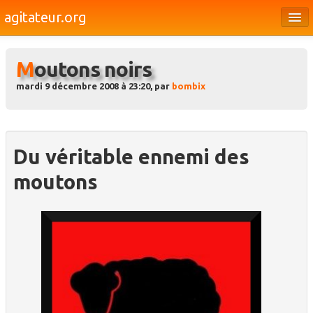
agitateur.org
Éditoriaux
Moutons noirs
Bourges & le Cher
mardi 9 décembre 2008 à 23:20, par
bombix
Société
Culture
Médias
Du véritable ennemi des
moutons
Dossiers
Brèves