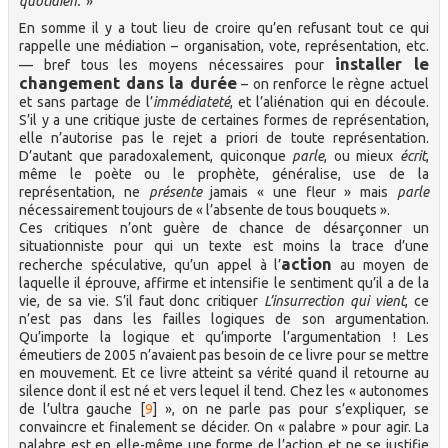
quotidien.
»
En somme il y a tout lieu de croire qu’en refusant tout ce qui
rappelle une médiation – organisation, vote, représentation, etc.
installer le
— bref tous les moyens nécessaires pour
changement dans la durée
– on renforce le règne actuel
et sans partage de l’
immédiateté
, et l’aliénation qui en découle.
S’il y a une critique juste de certaines formes de représentation,
elle n’autorise pas le rejet a priori de toute représentation.
D’autant que paradoxalement, quiconque
parle
, ou mieux
écrit
,
même le poète ou le prophète, généralise, use de la
représentation, ne
présente
jamais « une fleur » mais
parle
nécessairement toujours de « l’absente de tous bouquets ».
Ces critiques n’ont guère de chance de désarçonner un
situationniste pour qui un texte est moins la trace d’une
action
recherche spéculative, qu’un appel à l’
au moyen de
laquelle il éprouve, affirme et intensifie le sentiment qu’il a de la
vie, de sa vie. S’il faut donc critiquer
L’insurrection qui vient
, ce
n’est pas dans les failles logiques de son argumentation.
Qu’importe la logique et qu’importe l’argumentation ! Les
émeutiers de 2005 n’avaient pas besoin de ce livre pour se mettre
en mouvement. Et ce livre atteint sa vérité quand il retourne au
silence dont il est né et vers lequel il tend. Chez les « autonomes
de l’ultra gauche
[
9
]
», on ne parle pas pour s’expliquer, se
convaincre et finalement se décider. On « palabre » pour agir. La
palabre est en elle-même une forme de l’action et ne se justifie