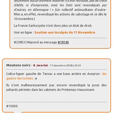
seulement aucun élément matériel n’a été retrouvé, pas de trace
d’ADN, ni d’empreinte, mais les faits sont revendiqués par
d’autres, en Allemagne !
» (Un collectif antinucléaire d’outre-
Rhin a, en effet, revendiqué les actions de sabotage et ce dès le
10 novembre.)
La France Sarkozyste n’est donc plus un état de droit.
Voir en ligne :
Soutien aux inculpés du 11 Novembre
#22853 | Répond au message
#19145
Moutons noirs
-
B. Javerliat
- 17 décembre 2008 à 20:54
L’ultra-hyper gauche de Tarnac a une base arrière en Aveyron :
les
gastro-terroristes :
Ils n’ont malheureusement pas encore revendiqué la pose des
pétards périmés dans les cabinets du Printemps Haussmann
#15650