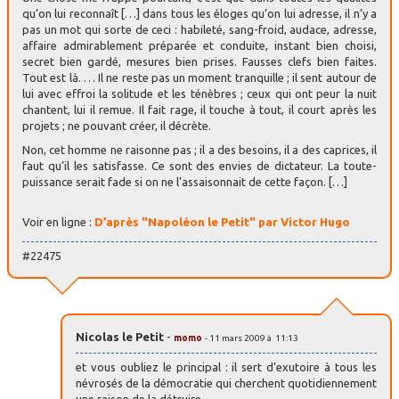
qu’on lui reconnaît […] dans tous les éloges qu’on lui adresse, il n’y a
pas un mot qui sorte de ceci : habileté, sang-froid, audace, adresse,
affaire admirablement préparée et conduite, instant bien choisi,
secret bien gardé, mesures bien prises. Fausses clefs bien faites.
Tout est là. … Il ne reste pas un moment tranquille ; il sent autour de
lui avec effroi la solitude et les ténèbres ; ceux qui ont peur la nuit
chantent, lui il remue. Il fait rage, il touche à tout, il court après les
projets ; ne pouvant créer, il décrète.
Non, cet homme ne raisonne pas ; il a des besoins, il a des caprices, il
faut qu’il les satisfasse. Ce sont des envies de dictateur. La toute-
puissance serait fade si on ne l’assaisonnait de cette façon. […]
Voir en ligne :
D’après "Napoléon le Petit" par Victor Hugo
#22475
Nicolas le Petit
-
momo
- 11 mars 2009 à 11:13
et vous oubliez le principal : il sert d’exutoire à tous les
névrosés de la démocratie qui cherchent quotidiennement