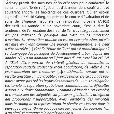
Sarkozy promit des mesures enfin efficaces pour combattre le
sentiment justifié de relégation et d’abandon dont souffraient et
souffrent encore les habitants de ces quartiers. Où en est-on
aujourd’hui ? Yasid Sabeg, qui préside le comité d’évaluation et de
suivi de l’Agence nationale de rénovation urbaine (ANRU)
déclairait au Monde le 12 novembre 2008, c’est à dire le
lendemain de l’arrestation des neuf de Tarnac : «
Le gouvernement
n’a pas vraiment de politique, elle n’est qu’une succession
d’avatars. La rénovation urbaine en est un exemple. Alors qu’elle
est mise en avant comme une priorité fondamentale, elle vient
d’être sacrifiée
[...]
c’est l’attitude de l’Etat qui est problématique : il
se désengage des politiques de développement urbain depuis des
années. S’il y a un domaine où il faut plus d’Etat, c’est bien celui-ci.
A l’Etat d’être porteur de l’intérêt général, de combattre la
séparation spatiale croissante entre populations, de veiller à une
juste allocation des ressources
[...]
La dislocation sociale qui en
résulte constitue un vrai trouble à l’ordre public. De ce point de vue,
nous n’avons pas tiré les leçons des émeutes de 2005. La relégation
territoriale, la séparation spatiale des communautés, les difficultés
d’accès aux droits fondamentaux comme l’éducation ou l’emploi,
la transmission des inégalités sur plusieurs générations atteignent
des proportions insupportables. Avec l’invisibilité des minorités
dans le champ de la représentation, la révolte va s’inscrire dans le
paysage français. On ne peut pas dire aux jeunes des quartiers "on
a un plan" et manquer à la parole donnée.
»