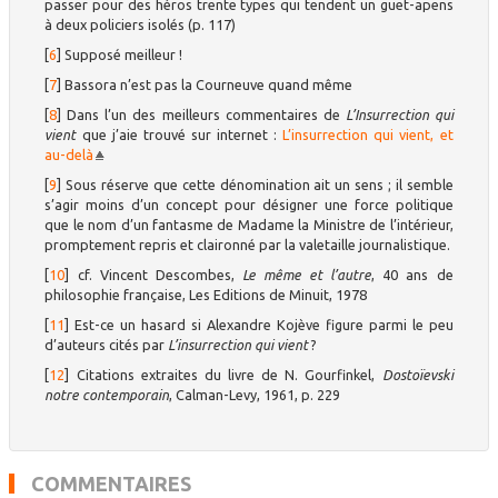
passer pour des héros trente types qui tendent un guet-apens
à deux policiers isolés (p. 117)
[
6
]
Supposé meilleur !
[
7
]
Bassora n’est pas la Courneuve quand même
[
8
]
Dans l’un des meilleurs commentaires de
L’Insurrection qui
vient
que j’aie trouvé sur internet :
L’insurrection qui vient, et
au-delà
[
9
]
Sous réserve que cette dénomination ait un sens ; il semble
s’agir moins d’un concept pour désigner une force politique
que le nom d’un fantasme de Madame la Ministre de l’intérieur,
promptement repris et claironné par la valetaille journalistique.
[
10
]
cf. Vincent Descombes,
Le même et l’autre
, 40 ans de
philosophie française, Les Editions de Minuit, 1978
[
11
]
Est-ce un hasard si Alexandre Kojève figure parmi le peu
d’auteurs cités par
L’insurrection qui vient
?
[
12
]
Citations extraites du livre de N. Gourfinkel,
Dostoïevski
notre contemporain
, Calman-Levy, 1961, p. 229
COMMENTAIRES