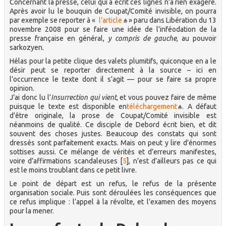
Concernant la presse, celui qui a écrit ces lignes n’a rien exagéré.
Après avoir lu le bouquin de Coupat/Comité invisible, on pourra
par exemple se reporter à «
l’article
» paru dans Libération du 13
novembre 2008 pour se faire une idée de l’inféodation de la
presse française en général,
y compris de gauche
, au pouvoir
sarkozyen.
Hélas pour la petite clique des valets plumitifs, quiconque en a le
désir peut se reporter directement à la source – ici en
l’occurrence le texte dont il s’agit — pour se faire sa propre
opinion.
J’ai donc lu l’
Insurrection qui vient
, et vous pouvez faire de même
puisque le texte est disponible en
téléchargement
. A défaut
d’être originale, la prose de Coupat/Comité invisible est
néanmoins de qualité. Ce disciple de Debord écrit bien, et dit
souvent des choses justes. Beaucoup des constats qui sont
dressés sont parfaitement exacts. Mais on peut y lire d’énormes
sottises aussi. Ce mélange de vérités et d’erreurs manifestes,
voire d’affirmations scandaleuses
[
5
]
, n’est d’ailleurs pas ce qui
est le moins troublant dans ce petit livre.
Le point de départ est un refus, le refus de la présente
organisation sociale. Puis sont déroulées les conséquences que
ce refus implique : l’appel à la révolte, et l’examen des moyens
pour la mener.