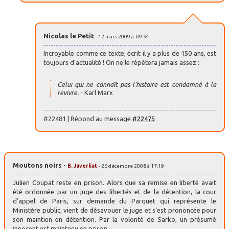
Nicolas le Petit
- 12 mars 2009 à 09:54
Incroyable comme ce texte, écrit il y a plus de 150 ans, est
toujours d’actualité ! On ne le répètera jamais assez :
Celui qui ne connaît pas l’histoire est condamné à la
revivre.
- Karl Marx
#22481 | Répond au message
#22475
Moutons noirs
-
B. Javerliat
- 26 décembre 2008 à 17:19
Julien Coupat reste en prison. Alors que sa remise en liberté avait
été ordonnée par un juge des libertés et de la détention, la cour
d’appel de Paris, sur demande du Parquet qui représente le
Ministère public, vient de désavouer le juge et s’est prononcée pour
son maintien en détention. Par la volonté de Sarko, un présumé
innocent est maintenu en prison.