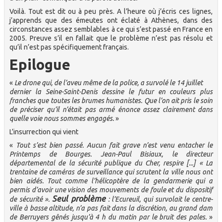
Voilà. Tout est dit ou à peu près. A l’heure où j’écris ces lignes,
j’apprends que des émeutes ont éclaté à Athènes, dans des
circonstances assez semblables à ce qui s’est passé en France en
2005. Preuve s’il en fallait que le problème n’est pas résolu et
qu’il n’est pas spécifiquement français.
Epilogue
«
Le drone qui, de l’aveu même de la police, a survolé le 14 juillet
dernier la Seine-Saint-Denis dessine le futur en couleurs plus
franches que toutes les brumes humanistes. Que l’on ait pris le soin
de préciser qu’il n’était pas armé énonce assez clairement dans
quelle voie nous sommes engagés.
»
L’insurrection qui vient
«
Tout s’est bien passé. Aucun fait grave n’est venu entacher le
Printemps de Bourges. Jean-Paul Bisiaux, le directeur
départemental de la sécurité publique du Cher, respire [...] « La
trentaine de caméras de surveillance qui scrutent la ville nous ont
bien aidés. Tout comme l’hélicoptère de la gendarmerie qui a
permis d’avoir une vision des mouvements de foule et du dispositif
Seul problème
de sécurité ».
: l’Ecureuil, qui survolait le centre-
ville à basse altitude, n’a pas fait dans la discrétion, au grand dam
de Berruyers gênés jusqu’à 4 h du matin par le bruit des pales.
»