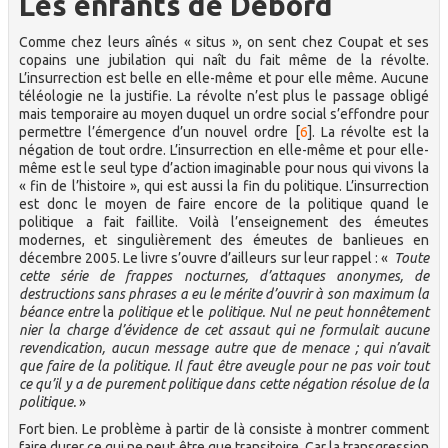
Les enfants de Debord
Comme chez leurs aînés « situs », on sent chez Coupat et ses
copains une jubilation qui naît du fait même de la révolte.
L’insurrection est belle en elle-même et pour elle même. Aucune
téléologie ne la justifie. La révolte n’est plus le passage obligé
mais temporaire au moyen duquel un ordre social s’effondre pour
permettre l’émergence d’un nouvel ordre
[
6
]
. La révolte est la
négation de tout ordre. L’insurrection en elle-même et pour elle-
même est le seul type d’action imaginable pour nous qui vivons la
« fin de l’histoire », qui est aussi la fin du politique. L’insurrection
est donc le moyen de faire encore de la politique quand le
politique a fait faillite. Voilà l’enseignement des émeutes
modernes, et singulièrement des émeutes de banlieues en
décembre 2005. Le livre s’ouvre d’ailleurs sur leur rappel : «
Toute
cette série de frappes nocturnes, d’attaques anonymes, de
destructions sans phrases a eu le mérite d’ouvrir à son maximum la
béance entre
la
politique et
le
politique. Nul ne peut honnêtement
nier la charge d’évidence de cet assaut qui ne formulait aucune
revendication, aucun message autre que de menace ; qui n’avait
que faire de la politique. Il faut être aveugle pour ne pas voir tout
ce qu’il y a de purement politique dans cette négation résolue de la
politique.
»
Fort bien. Le problème à partir de là consiste à montrer comment
faire durer ce qui ne peut être que transitoire. Car la transgression