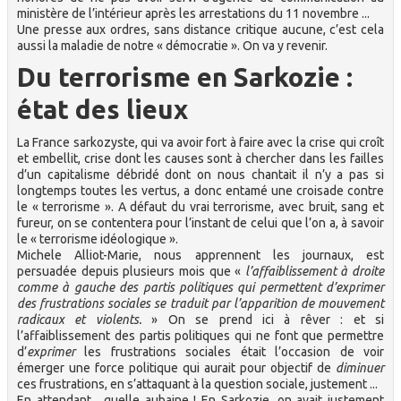
ministère de l’intérieur après les arrestations du 11 novembre ...
Une presse aux ordres, sans distance critique aucune, c’est cela
aussi la maladie de notre « démocratie ». On va y revenir.
Du terrorisme en Sarkozie :
état des lieux
La France sarkozyste, qui va avoir fort à faire avec la crise qui croît
et embellit, crise dont les causes sont à chercher dans les failles
d’un capitalisme débridé dont on nous chantait il n’y a pas si
longtemps toutes les vertus, a donc entamé une croisade contre
le « terrorisme ». A défaut du vrai terrorisme, avec bruit, sang et
fureur, on se contentera pour l’instant de celui que l’on a, à savoir
le « terrorisme idéologique ».
Michele Alliot-Marie, nous apprennent les journaux, est
persuadée depuis plusieurs mois que «
l’affaiblissement à droite
comme à gauche des partis politiques qui permettent d’exprimer
des frustrations sociales se traduit par l’apparition de mouvement
radicaux et violents.
» On se prend ici à rêver : et si
l’affaiblissement des partis politiques qui ne font que permettre
d’
exprimer
les frustrations sociales était l’occasion de voir
émerger une force politique qui aurait pour objectif de
diminuer
ces frustrations, en s’attaquant à la question sociale, justement ...
En attendant , quelle aubaine ! En Sarkozie, on avait justement