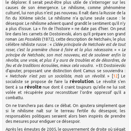
le déplorer. Il serait peut-être plus utile de s’interroger sur les
causes de son émergence. Le nihilisme, comme phénomène
culturel, lui non plus n’est pas nouveau. Il naît dans la Russie de la
fin du XIXème siècle. Le nihilisme n’a qu’une seule cause : le
désespoir. Le nihilisme advient quand grandit le sentiment qu’il n’y
a plus d’issue. La « fin de l’histoire » ne date pas d’hier. On peut
lire dans les carnets de Dostoïevski, alors qu’il prépare son grand
roman
Les Possédés
(1872), cette description de Netchaëv, le plus
célèbre nihiliste russe : «
L’idée principale de Netchaëv est de tout
raser, c’est la première chose à faire et la plus nécessaire.
» «
Le
principe de Netchaëv, son mot nouveau, est de soulever enfin la
révolte, une vraie, et plus il y aura de troubles et de désordres, de
feu et de traditions écroulées, mieux cela vaudra.
» Et Dostoïevski
d’ajouter, proposant une distinction dont Camus se souviendra :
«
Netchaëv n’est pas un socialiste, mais un révolté.
»
[
12
]
Le
révolution
socialiste se propose de faire la
. Le révolté s’en
révolte
tient à sa
nue dont il craint toujours qu’elle ne lui soit
volée et récupérée pour reconstituer l’ordre oppressif qu’il a
combattu.
On ne tranchera pas dans ce débat. On ajoutera simplement que
si le nihilisme naît sur le terreau fertile du désespoir, les
responsables politiques seraient alors bien inspirés de prendre
des mesures pour endiguer ce désespoir.
Après les émeutes de 2005, le gouvernement de droite où siégait