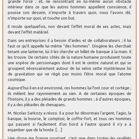
grande force ; et, ne rencontrant en lui-même aucun obstacle
intérieur dans ce que les autres hommes appellent conscience, il
pousse son dessein, n’importe à travers quoi, nous l’avons dit,
n’importe sur quoi, et touche son but.
Il recule quelquefois, non devant l’effet moral de ses actes, mais
devant l’effet matériel.
Dans ses entreprises il a besoin d’aides et de collaborateurs ; il lui
faut ce qu’il appelle lui-même "des hommes". Diogène les cherchait
tenant une lanterne, lui il les cherche un billet de banque à la main. Il
les trouve. De certains côtés de la nature humaine produisent toute
une espèce de personnages dont il est le centre naturel et qui se
groupent nécessairement autour de lui selon cette mystérieuse loi
de gravitation qui ne régit pas moins l’être moral que l’atome
cosmique.
Aujourd’hui il en est environné, ces hommes lui font cour et cortège ;
ils mêlent leur rayonnement au sien. A de certaines époques de
l’histoire, il y a des pléiades de grands hommes ; à d’autres époques,
il y a des pléiades de chenapans.
M. Nicolas Sarkozy a réussi. Il a pour lui désormais l’argent, l’agio, la
banque, la bourse, le comptoir, le coffre-fort, et tous ces hommes
qui passent si facilement d’un bord à l’autre quand il n’y a à
enjamber que de la honte. […]
Une chose me frappe pourtant, c’est que dans toutes les qualités