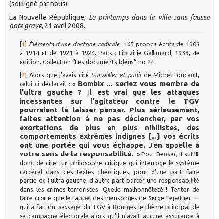
(souligné par nous)
La Nouvelle République,
Le printemps dans la ville sans fausse
note grave
, 21 avril 2008.
[
1
]
Éléments d’une doctrine radicale
. 165 propos écrits de 1906
à 1914 et de 1921 à 1924. Paris : Librairie Gallimard, 1933, 4e
édition. Collection “Les documents bleus” no 24
[
2
]
Alors que j’avais cité
Surveiller et punir
de Michel Foucault,
Bombix ... seriez vous membre de
celui-ci déclarait : «
l’ultra gauche ? Il est vrai que les attaques
incessantes sur l’agitateur contre le TGV
pourraient le laisser penser. Plus sérieusement,
faites attention à ne pas déclencher, par vos
exortations de plus en plus nihilistes, des
comportements extrêmes indignes [...] vos écrits
ont une portée qui vous échappe. J’en appelle à
votre sens de la responsabilité.
» Pour Bensac, il suffit
donc de citer un philosophe critique qui interroge le système
carcéral dans des textes théoriques, pour d’une part faire
partie de l’ultra gauche, d’autre part porter une responsabilité
dans les crimes terroristes. Quelle malhonnêteté ! Tenter de
faire croire que le rappel des mensonges de Serge Lepeltier —
qui a fait du passage du TGV à Bourges le thème principal de
sa campagne électorale alors qu’il n’avait aucune assurance à