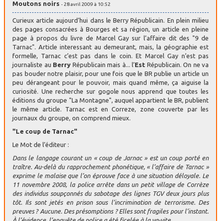
Moutons noirs
- 28 avril 2009 à 10:52
Curieux article aujourd’hui dans le Berry Républicain. En plein milieu
des pages consacrées à Bourges et sa région, un article en pleine
page à propos du livre de Marcel Gay sur l’affaire dit des "9 de
Tarnac". Article interessant au demeurant, mais, la géographie est
formelle, Tarnac c’est pas dans le coin. Et Marcel Gay n’est pas
journaliste au
Berry
Républicain mais à... l’
Est
Républicain. On ne va
pas bouder notre plaisir, pour une fois que le BR publie un article un
peu dérangeant pour le pouvoir, mais quand même, ça aiguise la
curiosité. Une recherche sur gogole nous apprend que toutes les
éditions du groupe "La Montagne", auquel appartient le BR, publient
le même article. Tarnac est en Correze, zone couverte par les
journaux du groupe, on comprend mieux.
"Le coup de Tarnac"
Le Mot de l’éditeur :
Dans le langage courant un « coup de Jarnac » est un coup porté en
traître. Au-delà du rapprochement phonétique, « l’affaire de Tarnac »
exprime le malaise que l’on éprouve face à une situation déloyale. Le
11 novembre 2008, la police arrête dans un petit village de Corrèze
des individus soupçonnés du sabotage des lignes TGV deux jours plus
tôt. Ils sont jetés en prison sous l’incrimination de terrorisme. Des
preuves ? Aucune. Des présomptions ? Elles sont fragiles pour l’instant.
À l’évidence, l’enquête de police a été ficelée à la va-vite.