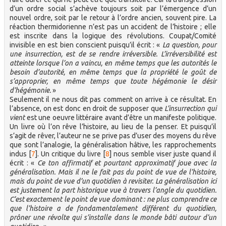
d’un ordre social s’achève toujours soit par l’émergence d’un
nouvel ordre, soit par le retour à l’ordre ancien, souvent pire. La
réaction thermidorienne n’est pas un accident de l’histoire ; elle
est inscrite dans la logique des révolutions. Coupat/Comité
invisible en est bien conscient puisqu’il écrit : «
La question, pour
une insurrection, est de se rendre irréversible. L’irréversibilité est
atteinte lorsque l’on a vaincu, en même temps que les autorités le
besoin d’autorité, en même temps que la propriété le goût de
s’approprier, en même temps que toute hégémonie le désir
d’hégémonie.
»
Seulement il ne nous dit pas comment on arrive à ce résultat. En
l’absence, on est donc en droit de supposer que
L’insurrection qui
vient
est une oeuvre littéraire avant d’être un manifeste politique.
Un livre où l’on rêve l’histoire, au lieu de la penser. Et puisqu’il
s’agit de rêver, l’auteur ne se prive pas d’user des moyens du rêve
que sont l’analogie, la généralisation hâtive, les rapprochements
indus
[
7
]
. Un critique du livre
[
8
]
nous semble viser juste quand il
écrit : «
Ce ton affirmatif et pourtant approximatif joue avec la
généralisation. Mais il ne le fait pas du point de vue de l’histoire,
mais du point de vue d’un quotidien à revisiter. La généralisation ici
est justement la part historique vue à travers l’angle du quotidien.
C’est exactement le point de vue dominant : ne plus comprendre ce
que l’histoire a de fondamentalement différent du quotidien,
prôner une révolte qui s’installe dans le monde bâti autour d’un