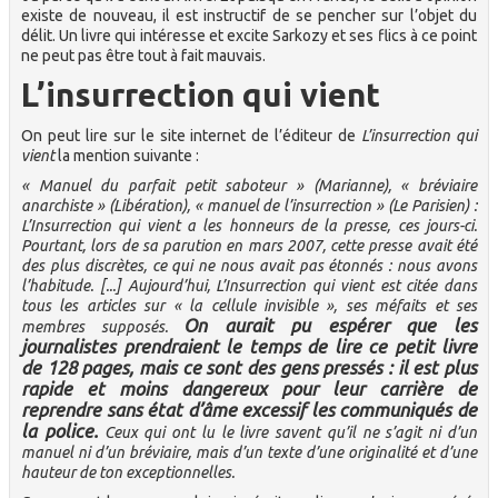
existe de nouveau, il est instructif de se pencher sur l’objet du
délit. Un livre qui intéresse et excite Sarkozy et ses flics à ce point
ne peut pas être tout à fait mauvais.
L’insurrection qui vient
On peut lire sur le site internet de l’éditeur de
L’insurrection qui
vient
la mention suivante :
« Manuel du parfait petit saboteur » (Marianne), « bréviaire
anarchiste » (Libération), « manuel de l’insurrection » (Le Parisien) :
L’Insurrection qui vient
a les honneurs de la presse, ces jours-ci.
Pourtant, lors de sa parution en mars 2007, cette presse avait été
des plus discrètes, ce qui ne nous avait pas étonnés : nous avons
l’habitude. [...] Aujourd’hui, L’Insurrection qui vient est citée dans
tous les articles sur « la cellule invisible », ses méfaits et ses
On aurait pu espérer que les
membres supposés.
journalistes prendraient le temps de lire ce petit livre
de 128 pages, mais ce sont des gens pressés : il est plus
rapide et moins dangereux pour leur carrière de
reprendre sans état d’âme excessif les communiqués de
la police.
Ceux qui ont lu le livre savent qu’il ne s’agit ni d’un
manuel ni d’un bréviaire, mais d’un texte d’une originalité et d’une
hauteur de ton exceptionnelles.