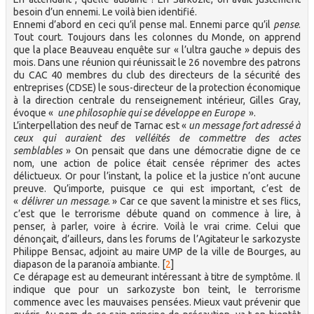
besoin d’un ennemi. Le voilà bien identifié.
Ennemi d’abord en ceci qu’il pense mal. Ennemi parce qu’il
pense
.
Tout court. Toujours dans les colonnes du Monde, on apprend
que la place Beauveau enquête sur « l’ultra gauche » depuis des
mois. Dans une réunion qui réunissait le 26 novembre des patrons
du CAC 40 membres du club des directeurs de la sécurité des
entreprises (CDSE) le sous-directeur de la protection économique
à la direction centrale du renseignement intérieur, Gilles Gray,
évoque «
une philosophie qui se développe en Europe
».
L’interpellation des neuf de Tarnac est «
un message fort adressé à
ceux qui auraient des velléités de commettre des actes
semblables
» On pensait que dans une démocratie digne de ce
nom, une action de police était censée réprimer des actes
délictueux. Or pour l’instant, la police et la justice n’ont aucune
preuve. Qu’importe, puisque ce qui est important, c’est de
«
délivrer un message
. » Car ce que savent la ministre et ses flics,
c’est que le terrorisme débute quand on commence à lire, à
penser, à parler, voire à écrire. Voilà le vrai crime. Celui que
dénonçait, d’ailleurs, dans les forums de l’Agitateur le sarkozyste
Philippe Bensac, adjoint au maire UMP de la ville de Bourges, au
diapason de la paranoïa ambiante.
[
2
]
Ce dérapage est au demeurant intéressant à titre de symptôme. Il
indique que pour un sarkozyste bon teint, le terrorisme
commence avec les mauvaises pensées. Mieux vaut prévenir que