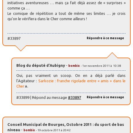
initiatives aventureuses … mais ça fait déjà assez de « surprises »
comme ça …
Le comique de répétition a tout de même ses limites … je crois
qu’on le vérifiera dans le Cher comme ailleurs !
#33897
Répondre à ce message
Blog du député d’Aubigny
-
bombix
- 1er novembre 2011 à 10:38
Oui, pas vraiment un scoop. On en a déjà parlé dans
l’Agitateur :
Sarkozie : franche rigolade entre « amis » dans le
Cher
.
#33899 | Répond au message
#33897
Répondre à ce message
Conseil Municipal de Bourges, Octobre 2011 : du sport de bas
niveau
-
bombix
- 19 octobre 2011 à 20:42