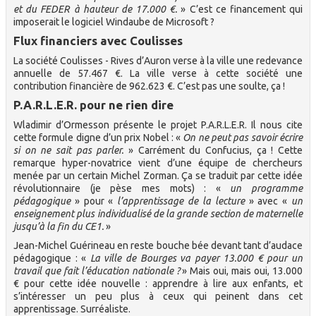
et du FEDER à hauteur de 17.000 €.
» C’est ce financement qui
imposerait le logiciel Windaube de Microsoft ?
Flux financiers avec Coulisses
La société Coulisses - Rives d’Auron verse à la ville une redevance
annuelle de 57.467 €. La ville verse à cette société une
contribution financière de 962.623 €. C’est pas une soulte, ça !
P.A.R.L.E.R. pour ne rien dire
Wladimir d’Ormesson présente le projet P.A.R.L.E.R. Il nous cite
cette formule digne d’un prix Nobel : «
On ne peut pas savoir écrire
si on ne sait pas parler.
» Carrément du Confucius, ça ! Cette
remarque hyper-novatrice vient d’une équipe de chercheurs
menée par un certain Michel Zorman. Ça se traduit par cette idée
révolutionnaire (je pèse mes mots) : «
un programme
pédagogique
» pour «
l’apprentissage de la lecture
» avec «
un
enseignement plus individualisé de la grande section de maternelle
jusqu’à la fin du CE1.
»
Jean-Michel Guérineau en reste bouche bée devant tant d’audace
pédagogique : «
La ville de Bourges va payer 13.000 € pour un
travail que fait l’éducation nationale ?
» Mais oui, mais oui, 13.000
€ pour cette idée nouvelle : apprendre à lire aux enfants, et
s’intéresser un peu plus à ceux qui peinent dans cet
apprentissage. Surréaliste.