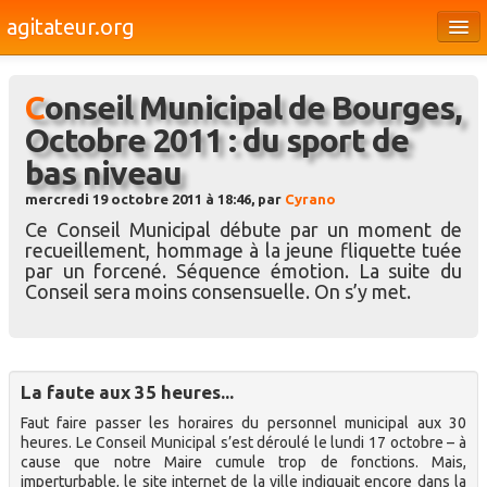
agitateur.org
Éditoriaux
Conseil Municipal de Bourges,
Bourges & le Cher
Octobre 2011 : du sport de
Société
bas niveau
Culture
mercredi 19 octobre 2011 à 18:46, par
Cyrano
Ce Conseil Municipal débute par un moment de
Médias
recueillement, hommage à la jeune fliquette tuée
par un forcené. Séquence émotion. La suite du
Dossiers
Conseil sera moins consensuelle. On s’y met.
Brèves
La faute aux 35 heures...
Faut faire passer les horaires du personnel municipal aux 30
heures. Le Conseil Municipal s’est déroulé le lundi 17 octobre – à
cause que notre Maire cumule trop de fonctions. Mais,
imperturbable, le site internet de la ville indiquait encore dans la