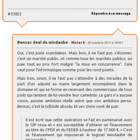
#33822
Répondre à ce message
Bensac deal du windaube
-
Mister K
- 20 octobre 2011 à 00:01
Oui, c’est juste scandaleux. Mais bon, il ne faut pas s’étonner,
c’est un marché public...et comme tous les marchés publics, on
paie tout au prix fort malgré "la mise en concurrence". Cela
vaut pour l’informatique comme pour les rond points.
Mais bon, sinon, il ne faut pas s’attendre à des miracles de la
part d’un adjoint au maire largement incompétent dans le
domaine et qui se forme en recevant des commerciaux de tous
poils qui tentent de lui vendre leur camelote. Le gars n’a aucune
vision, aucune ambition réelle autre que son ambition perso.
Bensac, c’est le (v|b)ide absolu. Et ses choix vont de pair.
Il est écrit que cette opération se fait en partenariat avec
le GIP recia et « est susceptible d’obtenir un financement
au titre du CPER et du FEDER à hauteur de 17.000 €. » C’est
ce financement qui imposerait le logiciel Windaube de
Microsoft ?