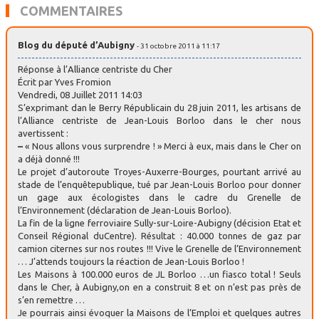
COMMENTAIRES
Blog du député d’Aubigny
- 31 octobre 2011 à 11:17
Réponse à l’Alliance centriste du Cher
Écrit par Yves Fromion
Vendredi, 08 Juillet 2011 14:03
S’exprimant dan le Berry Républicain du 28 juin 2011, les artisans de
l’Alliance centriste de Jean-Louis Borloo dans le cher nous
avertissent :
–
« Nous allons vous surprendre ! » Merci à eux, mais dans le Cher on
a déjà donné !!!
Le projet d’autoroute Troyes-Auxerre-Bourges, pourtant arrivé au
stade de l’enquêtepublique, tué par Jean-Louis Borloo pour donner
un gage aux écologistes dans le cadre du Grenelle de
l’Environnement (déclaration de Jean-Louis Borloo).
La fin de la ligne ferroviaire Sully-sur-Loire-Aubigny (décision Etat et
Conseil Régional duCentre). Résultat : 40.000 tonnes de gaz par
camion citernes sur nos routes !!! Vive le Grenelle de l’Environnement
… J’attends toujours la réaction de Jean-Louis Borloo !
Les Maisons à 100.000 euros de JL Borloo …un fiasco total ! Seuls
dans le Cher, à Aubigny,on en a construit 8 et on n’est pas près de
s’en remettre …
Je pourrais ainsi évoquer la Maisons de l’Emploi et quelques autres