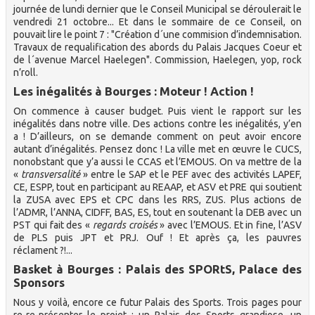
journée de lundi dernier que le Conseil Municipal se déroulerait le
vendredi 21 octobre... Et dans le sommaire de ce Conseil, on
pouvait lire le point 7 : "Création d´une commision d’indemnisation.
Travaux de requalification des abords du Palais Jacques Coeur et
de l´avenue Marcel Haelegen". Commission, Haelegen, yop, rock
n’roll.
Les inégalités à Bourges : Moteur ! Action !
On commence à causer budget. Puis vient le rapport sur les
inégalités dans notre ville. Des actions contre les inégalités, y’en
a ! D’ailleurs, on se demande comment on peut avoir encore
autant d’inégalités. Pensez donc ! La ville met en œuvre le CUCS,
nonobstant que y’a aussi le CCAS et l’EMOUS. On va mettre de la
«
transversalité
» entre le SAP et le PEF avec des activités LAPEF,
CE, ESPP, tout en participant au REAAP, et ASV et PRE qui soutient
la ZUSA avec EPS et CPC dans les RRS, ZUS. Plus actions de
l’ADMR, l’ANNA, CIDFF, BAS, ES, tout en soutenant la DEB avec un
PST qui fait des «
regards croisés
» avec l’EMOUS. Et in fine, l’ASV
de PLS puis JPT et PRJ. Ouf ! Et après ça, les pauvres
réclament ?!...
Basket à Bourges : Palais des SPORtS, Palace des
Sponsors
Nous y voilà, encore ce futur Palais des Sports. Trois pages pour