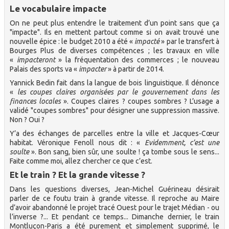
Le vocabulaire impacte
On ne peut plus entendre le traitement d’un point sans que ça
"impacte". Ils en mettent partout comme si on avait trouvé une
nouvelle épice : le budget 2010 a été «
impacté
» par le transfert à
Bourges Plus de diverses compétences ; les travaux en ville
«
impacteront
» la fréquentation des commerces ; le nouveau
Palais des sports va «
impacter
» à partir de 2014.
Yannick Bedin fait dans la langue de bois linguistique. Il dénonce
«
les coupes claires organisées par le gouvernement dans les
finances locales
». Coupes claires ? coupes sombres ? L’usage a
validé "coupes sombres" pour désigner une suppression massive.
Non ? Oui ?
Y’a des échanges de parcelles entre la ville et Jacques-Cœur
habitat. Véronique Fenoll nous dit : «
Evidemment, c’est une
soulte
». Bon sang, bien sûr, une soulte ! ça tombe sous le sens...
Faite comme moi, allez chercher ce que c’est.
Et le train ? Et la grande vitesse ?
Dans les questions diverses, Jean-Michel Guérineau désirait
parler de ce foutu train à grande vitesse. Il reproche au Maire
d’avoir abandonné le projet tracé Ouest pour le trajet Médian - ou
l’inverse ?... Et pendant ce temps... Dimanche dernier, le train
Montluçon-Paris a été purement et simplement supprimé, le