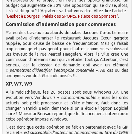
re-re-présenter le projet : un Palais des Sports grandiose, un
budget qui augmente de 50%, une opposition qui se divise, alors,
il s’est dit quoi ? L’Agitateur va tout vous dire. Allez lire l’article :
"
Basket à Bourges : Palais des SPORtS, Palace des Sponsors"
.
Commission d’indemnisation pour commerces
Y’a eu des travaux aux abords du palais Jacques Cœur. Le maire
avait prévu d’indemniser le restaurant Jacques Cœur, gargote
huppée, pour cause de baisse de fréquentation. Mais ça faisait
trop copinage et pas gentil pour d’autres commerces subissant
les travaux de la rue Marcel Haegelen. Alors, la ville crée une
commission d’indemnisation qui va étudier tout ça. Attention, c’est
sérieux, car le dossier de demande doit avoir un élément
«
permettant d’identifier l’entreprise concernée
». Au cas ou des
anonymes voudrait être indemnisés ?!..
XP, W7, W9
À la médiathèque, les 20 postes sont sous Windows XP. Une
évolution vers Windows 7 «
est incontournable
», mais les ordis
actuels ont petit processeur et p’tite mémoire, faut donc les
changer. Yannick Bedin demande si on a étudié l’option Logiciel
Libre ? Monsieur Bensac répond, que le financement obtenu pour
cette opération impose Windows.
Il est écrit que cette opération se fait en partenariat avec le GIP
recia et «
est susceptible d’obtenir un financement au titre du CPER