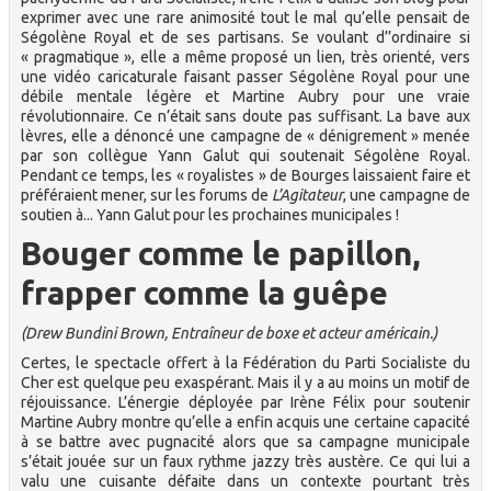
exprimer avec une rare animosité tout le mal qu’elle pensait de
Ségolène Royal et de ses partisans. Se voulant d’’ordinaire si
« pragmatique », elle a même proposé un lien, très orienté, vers
une vidéo caricaturale faisant passer Ségolène Royal pour une
débile mentale légère et Martine Aubry pour une vraie
révolutionnaire. Ce n’était sans doute pas suffisant. La bave aux
lèvres, elle a dénoncé une campagne de « dénigrement » menée
par son collègue Yann Galut qui soutenait Ségolène Royal.
Pendant ce temps, les « royalistes » de Bourges laissaient faire et
préféraient mener, sur les forums de
L’Agitateur
, une campagne de
soutien à... Yann Galut pour les prochaines municipales !
Bouger comme le papillon,
frapper comme la guêpe
(Drew Bundini Brown, Entraîneur de boxe et acteur américain.)
Certes, le spectacle offert à la Fédération du Parti Socialiste du
Cher est quelque peu exaspérant. Mais il y a au moins un motif de
réjouissance. L’énergie déployée par Irène Félix pour soutenir
Martine Aubry montre qu’elle a enfin acquis une certaine capacité
à se battre avec pugnacité alors que sa campagne municipale
s’était jouée sur un faux rythme jazzy très austère. Ce qui lui a
valu une cuisante défaite dans un contexte pourtant très