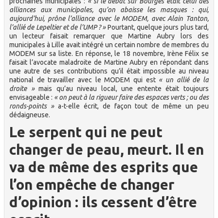
prochaines municipales :
« si le débat sur Bourges était celui des
alliances aux municipales, qu’on abaisse les masques : qui,
aujourd’hui, prône l’alliance avec le MODEM, avec Alain Tanton,
l’allié de Lepeltier et de l’UMP ? »
Pourtant, quelque jours plus tard,
un lecteur faisait remarquer que Martine Aubry lors des
municipales à Lille avait intégré un certain nombre de membres du
MODEM sur sa liste. En réponse, le 18 novembre, Irène Félix se
faisait l’avocate maladroite de Martine Aubry en répondant dans
une autre de ses contributions qu’il était impossible au niveau
national de travailler avec le MODEM qui est
« un allié de la
droite »
mais qu’au niveau local, une entente était toujours
envisageable :
« on peut à la rigueur faire des espaces verts ; ou des
ronds-points »
a-t-elle écrit, de façon tout de même un peu
dédaigneuse.
Le serpent qui ne peut
changer de peau, meurt. Il en
va de même des esprits que
l’on empêche de changer
d’opinion : ils cessent d’être