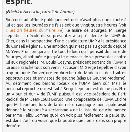
esprit.
(Friedrich Nietzsche, extrait de Aurore.)
Bien qu’il ait affirmé publiquement qu’il n’avait plus une minute à
lui et que les journées ne faisaient que vingt-quatre heures (voir
« les 24 heures du maire »
), le maire de Bourges, M. Serge
Lepeltier a décidé de se présenter à la présidence de l’UMP du
Cher, dans la perspective d’une candidature UMP à la présidence
du Conseil Régional. Une ambition qui n’est pas au goût du député
M. Yves Fromion qui a sifflé tout le bien qu’il pensait du maire de
Bourges, allant même jusqu’à le menacer de se présenter contre
lui aux régionales. M. Louis Cosyns, président sortant de l’UMP a
lui aussi craché tout son venin, accusant M. Serge Lepeltier d’avoir
trop pratiqué l’ouverture en direction du Modem et des traitres
opportunistes et arrivistes de gauche (alias La Gauche Moderne).
Au détriment des barons locaux de l’UMP, bien sûr. Mais le
principal reproche qui est fait à Serge Lepeltier est de ne pas être
un « pur et dur » de l’UMP puisqu’il est vice-président du Parti
Radical de M. Jean-Louis Borloo, une composante de l’UMP. Et dire
que M. Lepeltier, lors de la dernière campagne municipale avait
dénoncé le supposé « sectarisme » de la liste de gauche menée
par Mme Félix. Comme quoi, on voit plus facilement la paille qui
est dans l’œil du voisin que la poutre que l’on a dans son propre
derrière.