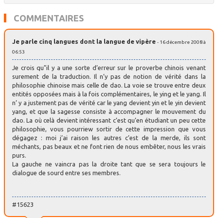
COMMENTAIRES
Je parle cinq langues dont la langue de vipère
- 16 décembre 2008 à
06:53
Je crois qu"il y a une sorte d’erreur sur le proverbe chinois venant
surement de la traduction. Il n’y pas de notion de vérité dans la
philosophie chinoise mais celle de dao. La voie se trouve entre deux
entités opposées mais à la fois complémentaires, le ying et le yang. Il
n’ y a justement pas de vérité car le yang devient yin et le yin devient
yang, et que la sagesse consiste à accompagner le mouvement du
dao. La où celà devient intéressant c’est qu’en étudiant un peu cette
philosophie, vous pourriew sortir de cette impression que vous
dégagez : moi j’ai raison les autres c’est de la merde, ils sont
méchants, pas beaux et ne font rien de nous embêter, nous les vrais
purs.
La gauche ne vaincra pas la droite tant que se sera toujours le
dialogue de sourd entre ses membres.
#15623