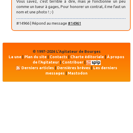
Vous savez, c’est terrible à dire, mais je fonctionne un peu
comme un tueur à gages, Pour honorer un contrat, il me faut un
nom et une photo ! ;-)
#14966 | Répond au message
#14961
© 1997-2026 L'Agitateur de Bourges
La une
|
Plan du site
|
Contacts
|
Charte éditoriale
|
À propos
de l'Agitateur
|
Contribuer
|
Derniers articles
|
Dernières brèves
|
Les derniers
messages
|
Mastodon