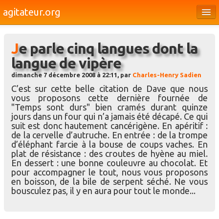
agitateur.org
Éditoriaux
Je parle cinq langues dont la
Bourges & le Cher
langue de vipère
Société
dimanche 7 décembre 2008 à 22:11, par
Charles-Henry Sadien
Culture
C’est sur cette belle citation de Dave que nous
vous proposons cette dernière fournée de
Médias
"Temps sont durs" bien cramés durant quinze
jours dans un four qui n’a jamais été décapé. Ce qui
Dossiers
suit est donc hautement cancérigène. En apéritif :
de la cervelle d’autruche. En entrée : de la trompe
Brèves
d’éléphant farcie à la bouse de coups vaches. En
plat de résistance : des croutes de hyène au miel.
En dessert : une bonne couleuvre au chocolat. Et
pour accompagner le tout, nous vous proposons
en boisson, de la bile de serpent séché. Ne vous
bousculez pas, il y en aura pour tout le monde...