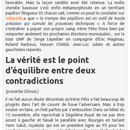
favorable. Mais la leçon semble avoir été retenue. La molle
chenille baveuse s’est enfin métamorphosée en un terrifiant
papillon flingueur. Et chacun sait, comme on peut le constater sur
Wikipédia
que
« la trompe des papillons est un outil de haute
précision qui cumule les prouesses techniques »
. A force de
s’entraîner à piquer son propre camp, Irène Félix finira bien par
remporter aisément les prochaines élections municipales... sur la
liste UMP de Serge Lepeltier en compagnie d’Eric Maginiau,
Roland Narboux, Hassen Chébili, Jean-Luc Julien et autres
gauchistes repentis.
La vérité est le point
d’équilibre entre deux
contradictions
(proverbe Chinois.)
Il ne fait aucun doute désormais qu’Irène Félix a fait beaucoup de
progrès dans l’art de couvrir de boue l’adversaire. Mais à trop
vouloir en faire, on finit parfois par s’embourber. Dans un billet du
15 novembre, elle reprochait à Ségolène Royal de ne pas être
assez à gauche et faisait le parallèle avec Bourges en taclant
Yann Galut, royaliste qui est en première ligne au PS pour les