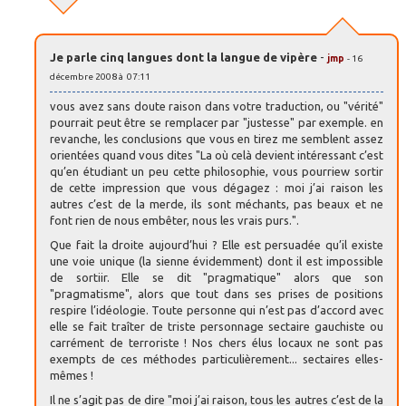
Je parle cinq langues dont la langue de vipère
-
jmp
- 16
décembre 2008 à 07:11
vous avez sans doute raison dans votre traduction, ou "vérité"
pourrait peut être se remplacer par "justesse" par exemple. en
revanche, les conclusions que vous en tirez me semblent assez
orientées quand vous dites "La où celà devient intéressant c’est
qu’en étudiant un peu cette philosophie, vous pourriew sortir
de cette impression que vous dégagez : moi j’ai raison les
autres c’est de la merde, ils sont méchants, pas beaux et ne
font rien de nous embêter, nous les vrais purs.".
Que fait la droite aujourd’hui ? Elle est persuadée qu’il existe
une voie unique (la sienne évidemment) dont il est impossible
de sortiir. Elle se dit "pragmatique" alors que son
"pragmatisme", alors que tout dans ses prises de positions
respire l’idéologie. Toute personne qui n’est pas d’accord avec
elle se fait traîter de triste personnage sectaire gauchiste ou
carrément de terroriste ! Nos chers élus locaux ne sont pas
exempts de ces méthodes particulièrement... sectaires elles-
mêmes !
Il ne s’agit pas de dire "moi j’ai raison, tous les autres c’est de la