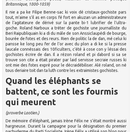
Britannique, 1800-1859)
Il nie a pa ke Filipe Benne-sac ki voix dé cristaux-gochiste pars
tout, m’aime s’il as en corps fé fort en akuzan un administrateure
de l’agitateure de dérivé sur la pante bi-1 lubrifier de l’ultra-
goche. Roland Narboux a tréter de gochiste une journalliste du
Beri Raipubliquain ki a di du mâle de son Anssiclaupédi de bourge,
bourée de fotes et des reurs. Rien de politic la de dan, mé celui ki
pansse ke long peu fer de l’or avec du plon a di ke si la presse
laucale connéssais des 10ficulters, c’été à cose con y léssai des
gochistes écrire de dan. Il a rézon roland et pi dabord si sa se
trouve son cite a était pirater par laid servisse secraie russes ki
ont mie des fotes expré pour le décraidébiliser. Alé roland, on né
tous deriaire toit dan ta luth contre les extraimistes gochistes.
Quand les éléphants se
battent, ce sont les fourmis
qui meurent
(proverbe Laotien.)
De mémoire d’éléphant, jamais Irène Félix ne s’était montré aussi
hargneuse. Durant la campagne pour la désignation du premier
pachyderme du Parti Socialiste, Irène Félix a utilisé son blog pour