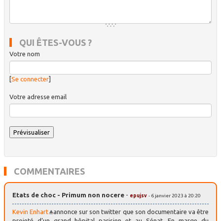
QUI ÊTES-VOUS ?
Votre nom
[
Se connecter
]
Votre adresse email
COMMENTAIRES
Etats de choc - Primum non nocere
-
epujsv
- 6 janvier 2023 à 20:20
Kevin Enhart
annonce sur son twitter que son documentaire va être
projeté d’un grand hôpital parisien et au Sénat. En marge du