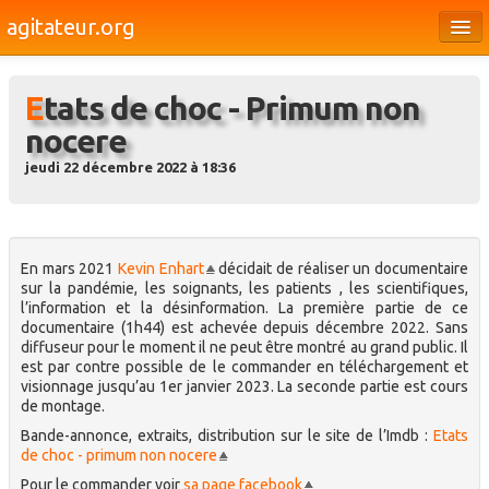
agitateur.org
Éditoriaux
Etats de choc - Primum non
Bourges & le Cher
nocere
Société
jeudi 22 décembre 2022 à 18:36
Culture
Médias
En mars 2021
Kevin Enhart
décidait de réaliser un documentaire
Dossiers
sur la pandémie, les soignants, les patients , les scientifiques,
l’information et la désinformation. La première partie de ce
Brèves
documentaire (1h44) est achevée depuis décembre 2022. Sans
diffuseur pour le moment il ne peut être montré au grand public. Il
est par contre possible de le commander en téléchargement et
visionnage jusqu’au 1er janvier 2023. La seconde partie est cours
de montage.
Bande-annonce, extraits, distribution sur le site de l’Imdb :
Etats
de choc - primum non nocere
Pour le commander voir
sa page facebook