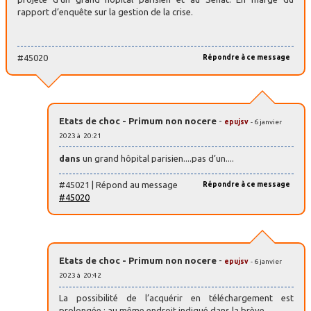
rapport d’enquête sur la gestion de la crise.
#45020
Répondre à ce message
Etats de choc - Primum non nocere
-
epujsv
- 6 janvier
2023 à 20:21
dans
un grand hôpital parisien....pas d’un....
#45021 | Répond au message
Répondre à ce message
#45020
Etats de choc - Primum non nocere
-
epujsv
- 6 janvier
2023 à 20:42
La possibilité de l’acquérir en téléchargement est
prolongée : au même endroit indiqué dans la brève.