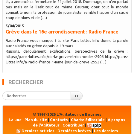
lit, a annoncé sa fermeture le 21 juillet 2018. Dommage, on n’en parlait
pas mais on le lisait tout de même. L’auteur, dont tout le monde
connaît le nom, la profession de journaliste, semble frappé d’un sacré
coup de blues et de (…)
5/04/2015
Grève dans le 16e arrondissement : Radio France
Radio France vous manque ? Le site Paris Luttes Info donne la parole
aux salariés en grève depuis le 19 mars.
Raisons, déroulement, explications, perspectives de la grève :
https://paris-luttes.info/de-la-greve-et-des-ondes-2906 https://paris-
luttes.info/a-radio-france-14eme-jour-de-greve-2952 (…)
RECHERCHER
>>
© 1997-2026 L'Agitateur de Bourges
La une
|
Plan du site
|
Contacts
|
Charte éditoriale
|
À propos
de l'Agitateur
|
Contribuer
|
Derniers articles
|
Dernières brèves
|
Les derniers