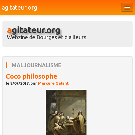
agitateur.org
Éditoriaux
agitateur.org
Bourges & le Cher
Webzine de Bourges et d'ailleurs
Société
Culture
MALJOURNALISME
Médias
Coco philosophe
Dossiers
le 8/07/2017, par
Mercure Galant
Brèves