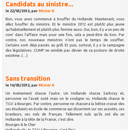
Candidats au sinistre...
le 22/05/2012, par
Mister K
Bon, vous avez commencé à bouffer du Hollande. Maintenant, vous
allez bouffer du ministre. Et le ministre 2012 est plutôt plus jeune
qu’habituellement et plutôt plus femme aussi. Oui, bon, il y a un peu de
com’ dans l’affaire mais pour une fois, cela a peut-être du bon. Par
contre, nos nouveaux ministres n’ont pas le temps de souffler.
Certains sont déjà passés au grill. Et puis, surtout, il y a la campagne
des législatives. L’UMP ne semble pas dévier de sa posture de droite
extrême. (…)
Sans transition
le 16/05/2012, par
Mister K
Un événement chasse l’autre. Un Hollande chasse Sarkozy et,
personne ne l’avait noté mais on le souligne ici, Hollande chasse le
TGV à Bourges. Par contre, personne ne chassera la bêtise crasse des
ces étudiants en école de commerce qui dissertent sur ces assistés, ces
branleurs, ces nuls de français. Tellement nuls qu’ils ont élu un
Hollande à la tête de la France, c’est dire.
Bourges & le Cher
Hollande élu, le TGV à Bourges, c’est fini !