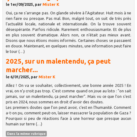
le 1er/09/2025, par
Mister K
Oui, ça ne s’arrange pas. On glande sévère à l’Agitateur. Huit mois à ne
rien faire ou presque. Pas mal. Bon, malgré tout, on suit de très près
l’actualité locale, nationale et internationale. On la trouve souvent
désespérante. Parfois ridicule. Rarement enthousiasmante. Et de plus
en plus souvent dramatique. Alors non, ce n’était pas mieux avant.
Disons que nous étions moins informés. Certaines choses se passaient
en douce. Maintenant, en quelques minutes, une information peut faire
le tour (…)
2025, sur un malentendu, ça peut
marcher...
le 6/01/2025, par
Mister K
Allez ! On va se souhaiter, collectivement, une bonne année 2025 ! En
vrai, on n’y croit pas trop. C’est comme quand on joue au loto : "on sait
jamais, sur un malentendu, ça peut marcher". Mais vu ce que l’on s’est
pris en 2024, nous sommes en droit d’avoir des doutes.
Les premiers doutes que l’on peut avoir, c’est en l’humanité. Comment
a-t-on pu, comment peut-on, laisser massacrer la population de Gaza ?
Pourquoi si peu de réactions face à une horreur que presque aucun
humain sur terre (…)
Dans la même rubrique