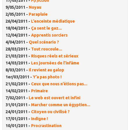
17/05/2011 -
F(r)iction
9/05/2011 -
Noyau
2/05/2011 -
Parapluie
26/04/2011 -
L’enceinte médiatique
18/04/2011 -
Ça sent le gaz...
12/04/2011 -
Apprentis sorciers
4/04/2011 -
Quel scénario ?
28/03/2011 -
Tout roucoule...
21/03/2011 -
Risques réels et sérieux
14/03/2011 -
Les journées de l’infâme
8/03/2011 -
Il revient au galop
1er/03/2011 -
Y’a pas photo !
21/02/2011 -
Ceux que nous n’étions pas...
14/02/2011 -
Primaire
7/02/2011 -
Le web est ouvert et infini
31/01/2011 -
Marcher comme un égyptien...
24/01/2011 -
Citoyen ou civilisé ?
17/01/2011 -
Indigne !
10/01/2011 -
Procrastination