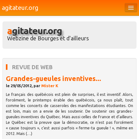
agitateur.org
Éditoriaux
agitateur.org
Bourges & le Cher
Webzine de Bourges et d'ailleurs
Société
Culture
REVUE DE WEB
Médias
Grandes-gueules inventives...
Dossiers
le 29/05/2012, par
Mister K
Brèves
Le français des québécois est plein de surprises, il est inventif. Alors,
forcément, le printemps érable des québécois, ça nous plaît, tout
comme les concerts de casseroles des manifestations étudiantes. On
est loin, mais on a envie de les soutenir. De soutenir ces grandes-
gueules inventives du Québec. Mais aussi celles de France et d’ailleurs.
Le Québec est la preuve que la démocratie, ce n’est pas forcément
« cause toujours », c’est aussi parfois « ferme-ta gueule ! », même en
2012. Mais (…)