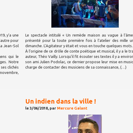
19, y’a une
Le spectacle intitulé « Un remède maison au vague à l’âme
’autre pour
présenté pour la toute première fois à l’atelier des mille u
 la Jean-Sol
dimanche. L’Agitateur y était et vous en touche quelques mots..
À l’origine de ce drôle de conte poétique et musical, il y a le tr
ens qui le
auteur, Théo Vailly. Lorsqu’il fit écouter ses textes il y a enviro
ges. Notre
son ami Julien Podolac, ce dernier propose leur mise en musi
ses clichés
charge de contacter des musiciens de sa connaissance, (…)
4 novembre,
Un indien dans la ville !
le 3/06/2018, par
Mercure Galant