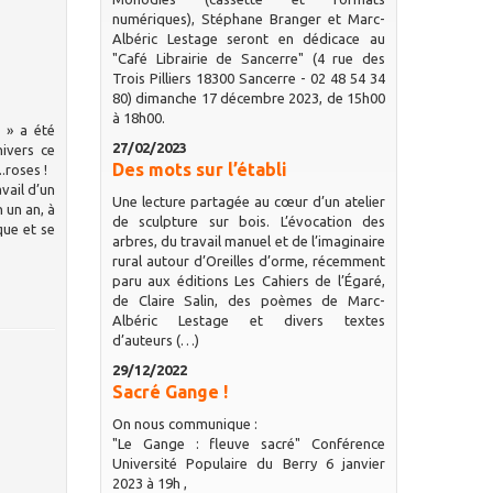
numériques), Stéphane Branger et Marc-
Albéric Lestage seront en dédicace au
"Café Librairie de Sancerre" (4 rue des
Trois Pilliers 18300 Sancerre - 02 48 54 34
80) dimanche 17 décembre 2023, de 15h00
à 18h00.
 » a été
27/02/2023
nivers ce
Des mots sur l’établi
.roses !
avail d’un
Une lecture partagée au cœur d’un atelier
n un an, à
de sculpture sur bois. L’évocation des
que et se
arbres, du travail manuel et de l’imaginaire
rural autour d’Oreilles d’orme, récemment
paru aux éditions Les Cahiers de l’Égaré,
de Claire Salin, des poèmes de Marc-
Albéric Lestage et divers textes
d’auteurs (…)
29/12/2022
Sacré Gange !
On nous communique :
"Le Gange : fleuve sacré" Conférence
Université Populaire du Berry 6 janvier
2023 à 19h ,