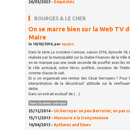
26/03/2023 -
Empêchés
BOURGES & LE CHER
On se marre bien sur la Web TV 
Maire
le 18/02/2016, par
epujsv
Dans la série La croisière s’amuse, saison 2016, épisode 18, 
réalisée par la municipalité sur la chaîne Finances de la Ville
on ne manque pas une seule seconde de pouffer avec les i
le rôle principal, notre héros préféré, soucieux de l’intér
comme chacun le sait.
Et si on organisait une remise des César berruyers ? Pour l
interprétation de la décontract’ attitude sur le renflou
dette.
Dans un extrait exclusif de (…)
Dans la même rubrique
25/12/2014 -
Un berruyer un peu Berrurier, un pas c
15/11/2013 -
Massacre à la tronçonneuse
10/04/2013 -
Rythmes and blues