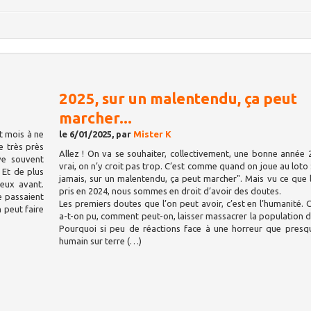
2025, sur un malentendu, ça peut
marcher...
t mois à ne
le 6/01/2025, par
Mister K
e très près
Allez ! On va se souhaiter, collectivement, une bonne année 
uve souvent
vrai, on n’y croit pas trop. C’est comme quand on joue au loto :
 Et de plus
jamais, sur un malentendu, ça peut marcher". Mais vu ce que l
ieux avant.
pris en 2024, nous sommes en droit d’avoir des doutes.
e passaient
Les premiers doutes que l’on peut avoir, c’est en l’humanité
 peut faire
a-t-on pu, comment peut-on, laisser massacrer la population 
Pourquoi si peu de réactions face à une horreur que presq
humain sur terre (…)