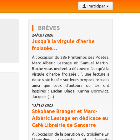
Participer
BRÈVES
24/03/2026
Jusqu’à la virgule d’herbe
froissée…
À l’occasion du 28e Printemps des Poètes,
Marc-Albéric Lestage et Samuel Martin-
Boche vous invitent à découvrir "Jusqu’à la
virgule d’herbe froissée…", une lecture à
deux voix basée sur leurs propres recueils
ainsi que ceux d’auteurs qui les ont
inspirés : Lucian Blaga, Karina Borowicz,
Jacques (…)
13/12/2023
Stéphane Branger et Marc-
Albéric Lestage en dédicace au
Café Librairie de Sancerre
À l’occasion de la parution du troisième EP
Monodies (cassette et formats