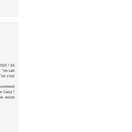
2025 ! En
 "on sait
’on s’est
. Comment
de Gaza ?
ue aucun