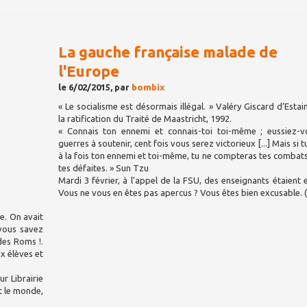
La gauche française malade de
l'Europe
le 6/02/2015, par
bombix
« Le socialisme est désormais illégal. » Valéry Giscard d’Estai
la ratification du Traité de Maastricht, 1992.
« Connais ton ennemi et connais-toi toi-même ; eussiez-v
guerres à soutenir, cent fois vous serez victorieux [...] Mais si 
à la fois ton ennemi et toi-même, tu ne compteras tes combat
tes défaites. » Sun Tzu
Mardi 3 février, à l’appel de la FSU, des enseignants étaient 
Vous ne vous en êtes pas apercus ? Vous êtes bien excusable. 
e. On avait
 vous savez
 des Roms !.
x élèves et
r Librairie
t le monde,