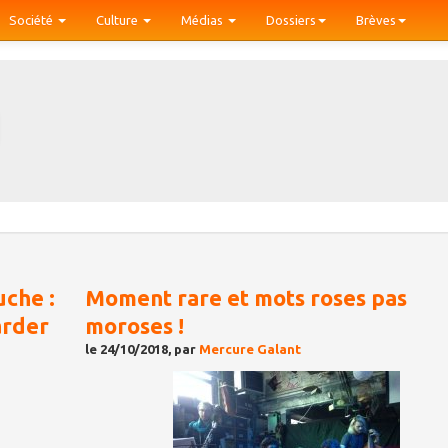
Société
Culture
Médias
Dossiers
Brèves
uche :
Moment rare et mots roses pas
arder
moroses !
le 24/10/2018, par
Mercure Galant