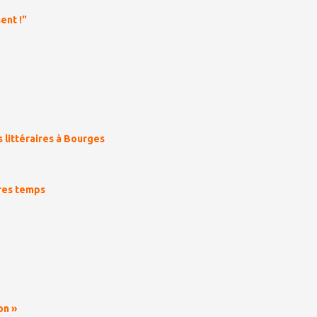
ent !"
s littéraires à Bourges
res temps
on »