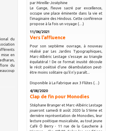
par Mireille-Joséphine
Le Gange, fleuve sacré par excellence,
occupe une place éminente dans la vie et
l’imaginaire des Hindous. Cette conférence
propose à la fois un voyage (…)
11/06/2021
Vers l’affluence
ional du
sociation
Pour son septième ouvrage, à nouveau
ifférents
réalisé par Les Jardins Typographiques,
t mise en
Marc-Albéric Lestage s’essaye au triangle
dharan,
équilatéral ! De ce format inusité découle
flore du
le récit poétisé d’une déambulation peut-
beaucoup
être moins solitaire qu’il n’y paraît...
Disponible à La Fabrique aux 3 Flûtes (…)
4/08/2020
Clap de fin pour Monodies
Stéphane Branger et Marc-Albéric Lestage
joueront samedi 8 août 2020 la 51ème et
dernière représentation de Monodies, leur
lecture poétique musicalisée, au tout jeune
Café Ô Berry - 11 rue de la Gaucherie à