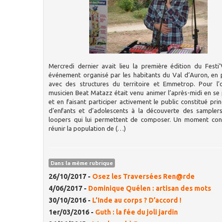
Mercredi dernier avait lieu la première édition du Festi
événement organisé par les habitants du Val d’Auron, en 
avec des structures du territoire et Emmetrop. Pour l’o
musicien Beat Matazz était venu animer l’après-midi en se
et en faisant participer activement le public constitué pri
d’enfants et d’adolescents à la découverte des samplers
loopers qui lui permettent de composer. Un moment conv
réunir la population de (…)
Dans la même rubrique
26/10/2017 -
Osez les Traversées Ren@rde
4/06/2017 -
Dominique Quélen : artisan des mots
30/10/2016 -
L’Inde au corps ? D’accord !
1er/03/2016 -
Guth : la fée du joli jardin