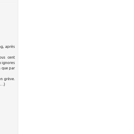
ng, après
ous cent
tu ignores
s que par
en grève.
(…)