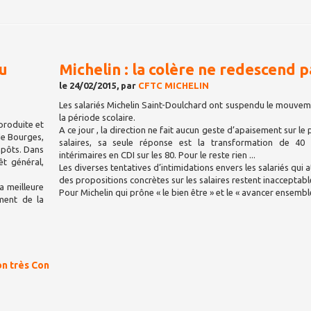
du
Michelin : la colère ne redescend p
le 24/02/2015, par
CFTC MICHELIN
Les salariés Michelin Saint-Doulchard ont suspendu le mouve
la période scolaire.
produite et
A ce jour , la direction ne fait aucun geste d’apaisement sur le 
 de Bourges,
salaires, sa seule réponse est la transformation de 4
mpôts. Dans
intérimaires en CDI sur les 80. Pour le reste rien ...
êt général,
Les diverses tentatives d’intimidations envers les salariés qui 
des propositions concrètes sur les salaires restent inacceptabl
a meilleure
Pour Michelin qui prône « le bien être » et le « avancer ensemb
ement de la
on très Con