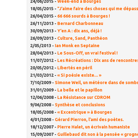
24/06/2015 -
Week-end à Bourges
18/05/2015 -
"J’aime faire des choses qui me dépass
26/04/2015 -
66 666 sourds à Bourges !
26/11/2013 -
Bernard Charbonneau
30/09/2013 -
Y’en A : dix ans, déjà !
26/09/2013 -
Culture, Sand, Panthéon
2/05/2013 -
Ian Monk en Septaine
28/04/2013 -
Le Sous-Off, un vrai festival !
11/07/2012 -
Les Récréations : Dix ans de rencontre
20/05/2012 -
Libertés en péril
21/03/2012 -
« Si poésie existe... »
7/10/2009 -
Simone Weil, un météore dans de somb
31/01/2009 -
La belle et le papillon
12/06/2008 -
La Résistance sur CDROM
9/06/2008 -
Synthèse et conclusions
18/05/2008 -
« Excentrique » à Bourges
4/01/2008 -
Gérard Pierron, l’ami des poètes.
18/12/2007 -
Pierre Halet, un écrivain humaniste
15/09/2007 -
Guillebaud dit non à la pensée « grogn