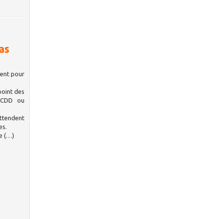
as
ment pour
point des
0 CDD ou
attendent
es.
le (…)