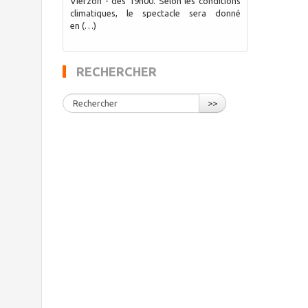
Vierzon - dès 19h00. Selon les conditions
climatiques, le spectacle sera donné
en (…)
RECHERCHER
>>