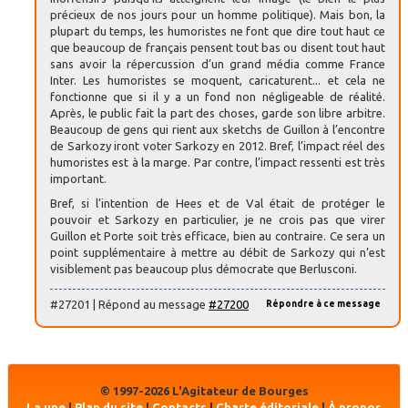
précieux de nos jours pour un homme politique). Mais bon, la
plupart du temps, les humoristes ne font que dire tout haut ce
que beaucoup de français pensent tout bas ou disent tout haut
sans avoir la répercussion d’un grand média comme France
Inter. Les humoristes se moquent, caricaturent... et cela ne
fonctionne que si il y a un fond non négligeable de réalité.
Après, le public fait la part des choses, garde son libre arbitre.
Beaucoup de gens qui rient aux sketchs de Guillon à l’encontre
de Sarkozy iront voter Sarkozy en 2012. Bref, l’impact réel des
humoristes est à la marge. Par contre, l’impact ressenti est très
important.
Bref, si l’intention de Hees et de Val était de protéger le
pouvoir et Sarkozy en particulier, je ne crois pas que virer
Guillon et Porte soit très efficace, bien au contraire. Ce sera un
point supplémentaire à mettre au débit de Sarkozy qui n’est
visiblement pas beaucoup plus démocrate que Berlusconi.
#27201 | Répond au message
#27200
Répondre à ce message
© 1997-2026 L'Agitateur de Bourges
La une
|
Plan du site
|
Contacts
|
Charte éditoriale
|
À propos