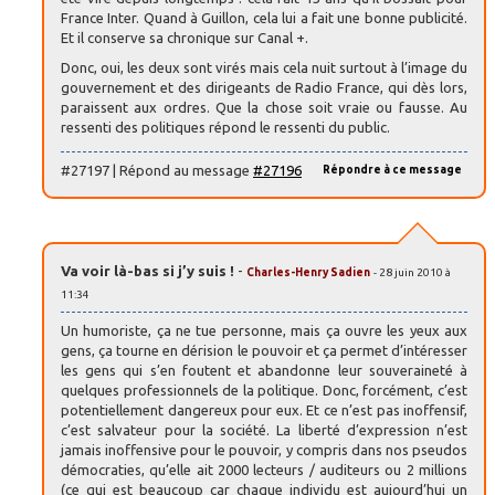
France Inter. Quand à Guillon, cela lui a fait une bonne publicité.
Et il conserve sa chronique sur Canal +.
Donc, oui, les deux sont virés mais cela nuit surtout à l’image du
gouvernement et des dirigeants de Radio France, qui dès lors,
paraissent aux ordres. Que la chose soit vraie ou fausse. Au
ressenti des politiques répond le ressenti du public.
#27197 | Répond au message
#27196
Répondre à ce message
Va voir là-bas si j’y suis !
-
Charles-Henry Sadien
- 28 juin 2010 à
11:34
Un humoriste, ça ne tue personne, mais ça ouvre les yeux aux
gens, ça tourne en dérision le pouvoir et ça permet d’intéresser
les gens qui s’en foutent et abandonne leur souveraineté à
quelques professionnels de la politique. Donc, forcément, c’est
potentiellement dangereux pour eux. Et ce n’est pas inoffensif,
c’est salvateur pour la société. La liberté d’expression n’est
jamais inoffensive pour le pouvoir, y compris dans nos pseudos
démocraties, qu’elle ait 2000 lecteurs / auditeurs ou 2 millions
(ce qui est beaucoup car chaque individu est aujourd’hui un