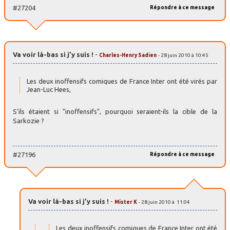
#27204
Répondre à ce message
Va voir là-bas si j’y suis !
-
Charles-Henry Sadien
- 28 juin 2010 à 10:45
Les deux inoffensifs comiques de France Inter ont été virés par
Jean-Luc Hees,
S’ils étaient si "inoffensifs", pourquoi seraient-ils la cible de la
Sarkozie ?
#27196
Répondre à ce message
Va voir là-bas si j’y suis !
-
Mister K
- 28 juin 2010 à 11:04
Les deux inoffensifs comiques de France Inter ont été