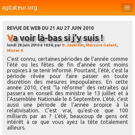
agitateur.org
Éditoriaux
REVUE DE WEB DU 21 AU 27 JUIN 2010
Bourges & le Cher
Va voir là-bas si j’y suis !
Société
lundi 28 juin 2010 à 10:30, par
B. Javerliat
,
Mercure Galant
,
Mister K
Culture
C’est connu, certaines périodes de l’année comme
l’été ou les fêtes de fin d’année sont moins
Médias
propices à se tenir informé. Pourtant, l’été, c’est la
période rêvée pour faire passer en toute
Dossiers
discrétion des mesures impopulaires. En cette
année 2010, c’est "la réforme" des retraites qui
Brèves
passera en conseil des ministre le 13 juillet et à
l’Assemblée Nationale le 6 Septembre. L’été, c’est
aussi une période de l’année propice à la
relativisation. C’est vrai, qu’est-ce que 100
milliards par an ? L’été, beaucoup de gens ont
intérêt à ce que vous ayez la tête totalement
ailleurs.