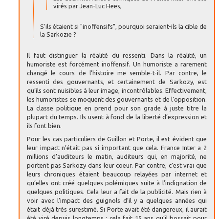
virés par Jean-Luc Hees,
S’ils étaient si "inoffensifs", pourquoi seraient-ils la cible de
la Sarkozie ?
Il faut distinguer la réalité du ressenti. Dans la réalité, un
humoriste est forcément inoffensif. Un humoriste a rarement
changé le cours de l’histoire me semble-t-il. Par contre, le
ressenti des gouvernants, et certainement de Sarkozy, est
qu’ils sont nuisibles à leur image, incontrôlables. Effectivement,
les humoristes se moquent des gouvernants et de l’opposition.
La classe politique en prend pour son grade à juste titre la
plupart du temps. Ils usent à fond de la liberté d’expression et
ils font bien.
Pour les cas particuliers de Guillon et Porte, il est évident que
leur impact n’était pas si important que cela. France Inter a 2
millions d’auditeurs le matin, auditeurs qui, en majorité, ne
portent pas Sarkozy dans leur coeur. Par contre, c’est vrai que
leurs chroniques étaient beaucoup relayées par internet et
qu’elles ont créé quelques polémiques suite à l’indignation de
quelques politiques. Cela leur a fait de la publicité. Mais rien à
voir avec l’impact des guignols d’il y a quelques années qui
était déjà très surestimé. Si Porte avait été dangereux, il aurait
été viré depuis longtemps : cela fait 15 ans qu’il bossait pour