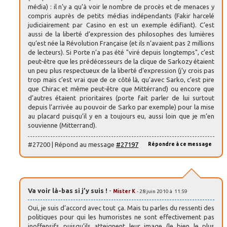
média) : il n’y a qu’à voir le nombre de procès et de menaces y
compris auprès de petits médias indépendants (Fakir harcelé
judiciairement par Casino en est un exemple édifiant). C’est
aussi de la liberté d’expression des philosophes des lumières
qu’est née la Révolution Française (et ils n’avaient pas 2 millions
de lecteurs). Si Porte n’a pas été "viré depuis longtemps", c’est
peut-être que les prédécesseurs de la clique de Sarkozy étaient
un peu plus respectueux de la liberté d’expression (j’y crois pas
trop mais c’est vrai que de ce côté là, qu’avec Sarko, c’est pire
que Chirac et même peut-être que Mittérrand) ou encore que
d’autres étaient prioritaires (porte fait parler de lui surtout
depuis l’arrivée au pouvoir de Sarko par exemple) pour la mise
au placard puisqu’il y en a toujours eu, aussi loin que je m’en
souvienne (Mitterrand).
#27200 | Répond au message
#27197
Répondre à ce message
Va voir là-bas si j’y suis !
-
Mister K
- 28 juin 2010 à 11:59
Oui, je suis d’accord avec tout ça. Mais tu parles du ressenti des
politiques pour qui les humoristes ne sont effectivement pas
inoffensifs puisqu’ils atteignent leur image (le bien le plus