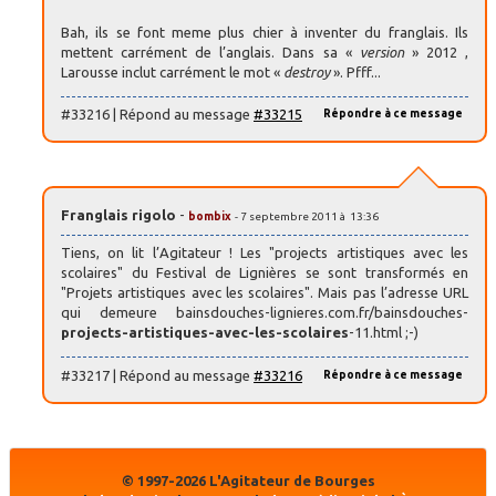
Bah, ils se font meme plus chier à inventer du franglais. Ils
mettent carrément de l’anglais. Dans sa «
version
» 2012 ,
Larousse inclut carrément le mot «
destroy
». Pfff...
#33216 | Répond au message
#33215
Répondre à ce message
Franglais rigolo
-
bombix
- 7 septembre 2011 à 13:36
Tiens, on lit l’Agitateur ! Les "projects artistiques avec les
scolaires" du Festival de Lignières se sont transformés en
"Projets artistiques avec les scolaires". Mais pas l’adresse URL
qui demeure bainsdouches-lignieres.com.fr/bainsdouches-
projects-artistiques-avec-les-scolaires
-11.html ;-)
#33217 | Répond au message
#33216
Répondre à ce message
© 1997-2026 L'Agitateur de Bourges