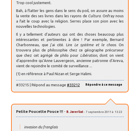
Trop cool justement.
Bah, à flatter les gens dans le sens du poil, on assure au moins
la vente des ses livres dans les rayons de
Cultura
. Onfray nous
a fait le coup avec la religion. Serres place son pion avec les
nouvelles technologies.
Il y a tellement d’auteurs qui ont des choses beaucoup plus
intéressantes et pertinentes à dire ! Par exemple, Bernard
Charbonneau, que j’ai cité. Lire
Le système et le chaos
. On
trouvera plus de philosophie chez ce géographe précurseur
que chez cet agrégé de philo pour
Libération
, dont on vient
d’apprendre qu’Anne Lauvergeon, ancienne patronne d’Areva,
vient de rejoindre le comité de surveillance ...
(1) en référence à Paul Nizan et Serge Halimi.
#33215 | Répond au message
#33212
Répondre à ce message
Petite Poucette Pouce !!!
-
B. Javerliat
- 7 septembre 2011 à 13:22
invasion du franglais