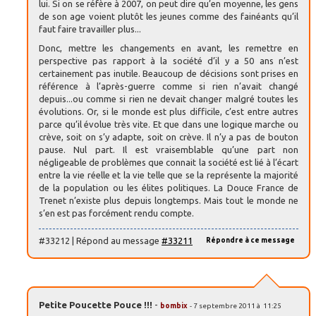
lui. Si on se réfère à 2007, on peut dire qu’en moyenne, les gens
de son age voient plutôt les jeunes comme des fainéants qu’il
faut faire travailler plus...
Donc, mettre les changements en avant, les remettre en
perspective pas rapport à la société d’il y a 50 ans n’est
certainement pas inutile. Beaucoup de décisions sont prises en
référence à l’après-guerre comme si rien n’avait changé
depuis...ou comme si rien ne devait changer malgré toutes les
évolutions. Or, si le monde est plus difficile, c’est entre autres
parce qu’il évolue très vite. Et que dans une logique marche ou
crève, soit on s’y adapte, soit on crève. Il n’y a pas de bouton
pause. Nul part. Il est vraisemblable qu’une part non
négligeable de problèmes que connait la société est lié à l’écart
entre la vie réelle et la vie telle que se la représente la majorité
de la population ou les élites politiques. La Douce France de
Trenet n’existe plus depuis longtemps. Mais tout le monde ne
s’en est pas forcément rendu compte.
#33212 | Répond au message
#33211
Répondre à ce message
Petite Poucette Pouce !!!
-
bombix
- 7 septembre 2011 à 11:25