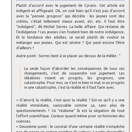
Plutôt d’accord avec le jugement de Cyrano. Cet article est
indigent et affligeant. Ok, on voit bien qu’il n’est pas d’accord
avec la "pensée grognon" qui décrète : les jeunes sont des
crétins, c’était tellement mieux avant, etc. etc. Il faut être
"indulgent", dit Michel Serres. La belle affaire. Qui réclame de
l’indulgence ? Les jeunes s’en foutent bien de notre indulgence.
Et la tendance des adultes, ce serait plutôt de vouloir se
mélanger aux jeunes. Qui est sévère ? Qui peut encore l’être
d’ailleurs ?
Autre point : Serres tient à se placer au-dessus de la mêlée : "
La seule façon d’aborder les conséquences de tous ces
changements, c’est de suspendre son jugement. Les
idéalistes voient un progrès, les grognons, une
catastrophe. Pour moi, ce n’est ni bien ni mal, ni un progrès
ni une catastrophe, c’est la réalité et il faut faire avec.
–
D’abord, la réalité, c’est quoi la réalité ? Est-ce qu’il y a une
réalité immédiate, saisissable comme ça, sans plus de
questionnements ? Ce "réalisme" là est la négation de tout
l’effort scientifique. Curieux quand même pour un historien des
sciences.
–
Deuxième point : le constat d’une certaine réalité n’empêche
pas de poser un certain nombre de valeurs à partir desquelles