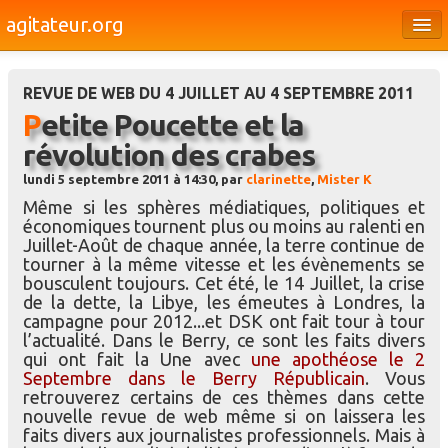
agitateur.org
Éditoriaux
REVUE DE WEB DU 4 JUILLET AU 4 SEPTEMBRE 2011
Bourges & le Cher
Petite Poucette et la
Société
révolution des crabes
Culture
lundi 5 septembre 2011 à 14:30, par
clarinette
,
Mister K
Même si les sphères médiatiques, politiques et
Médias
économiques tournent plus ou moins au ralenti en
Juillet-Août de chaque année, la terre continue de
Dossiers
tourner à la même vitesse et les évènements se
bousculent toujours. Cet été, le 14 Juillet, la crise
Brèves
de la dette, la Libye, les émeutes à Londres, la
campagne pour 2012...et DSK ont fait tour à tour
l’actualité. Dans le Berry, ce sont les faits divers
qui ont fait la Une avec
une apothéose le 2
Septembre dans le Berry Républicain
. Vous
retrouverez certains de ces thèmes dans cette
nouvelle revue de web même si on laissera les
faits divers aux journalistes professionnels. Mais à