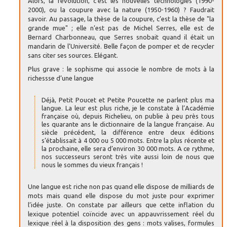
Alors, la révolution, c’est les nouvelles technologies (1990-
2000), ou la coupure avec la nature (1950-1960) ? Faudrait
savoir. Au passage, la thèse de la coupure, c’est la thèse de "la
grande mue" ; elle n’est pas de Michel Serres, elle est de
Bernard Charbonneau, que Serres snobait quand il était un
mandarin de l’Université. Belle façon de pomper et de recycler
sans citer ses sources. Elégant.
Plus grave : le sophisme qui associe le nombre de mots à la
richessse d’une langue
Déjà, Petit Poucet et Petite Poucette ne parlent plus ma
langue. La leur est plus riche, je le constate à l’Académie
française où, depuis Richelieu, on publie à peu près tous
les quarante ans le dictionnaire de la langue française. Au
siècle précédent, la différence entre deux éditions
s’établissait à 4 000 ou 5 000 mots. Entre la plus récente et
la prochaine, elle sera d’environ 30 000 mots. A ce rythme,
nos successeurs seront très vite aussi loin de nous que
nous le sommes du vieux français !
Une langue est riche non pas quand elle dispose de milliards de
mots mais quand elle dispose du mot juste pour exprimer
l’idée juste. On constate par ailleurs que cette inflation du
lexique potentiel coïncide avec un appauvrissement réel du
lexique réel à la disposition des gens : mots valises, formules