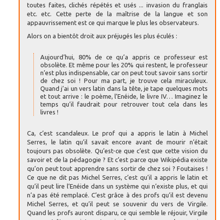
toutes faites, clichés répétés et usés ... invasion du franglais
etc. etc. Cette perte de la maîtrise de la langue et son
appauvrissement est ce qui marque le plus les observateurs.
Alors on a bientôt droit aux préjugés les plus éculés :
Aujourd’hui, 80% de ce qu’a appris ce professeur est
obsolète. Et même pour les 20% qui restent, le professeur
n’est plus indispensable, car on peut tout savoir sans sortir
de chez soi ! Pour ma part, je trouve cela miraculeux.
Quand j’ai un vers latin dans la tête, je tape quelques mots
et tout arrive : le poème, l’Enéide, le livre IV… Imaginez le
temps qu’il faudrait pour retrouver tout cela dans les
livres !
Ca, c’est scandaleux. Le prof qui a appris le latin à Michel
Serres, le latin qu’il savait encore avant de mourir n’était
toujours pas obsolète. Qu’est-ce que c’est que cette vision du
savoir et de la pédagogie ? Et c’est parce que Wikipédia existe
qu’on peut tout apprendre sans sortir de chez soi ? Foutaises !
Ce que ne dit pas Michel Serres, c’est qu’il a appris le latin et
qu’il peut lire l’Enéide dans un système qui n’existe plus, et qui
n’a pas été remplacé. C’est grâce à des profs qu’il est devenu
Michel Serres, et qu’il peut se souvenir du vers de Virgile.
Quand les profs auront disparu, ce qui semble le réjouir, Virgile