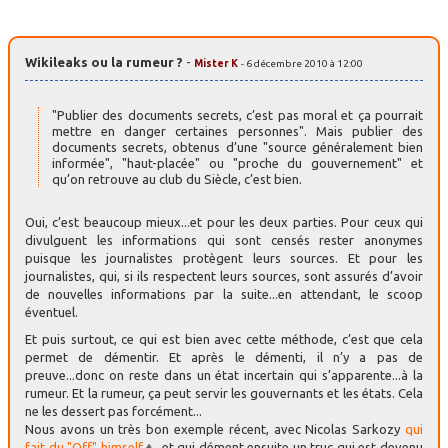
Wikileaks ou la rumeur ?
-
Mister K
- 6 décembre 2010 à 12:00
"Publier des documents secrets, c’est pas moral et ça pourrait
mettre en danger certaines personnes". Mais publier des
documents secrets, obtenus d’une "source généralement bien
informée", "haut-placée" ou "proche du gouvernement" et
qu’on retrouve au club du Siècle, c’est bien.
Oui, c’est beaucoup mieux...et pour les deux parties. Pour ceux qui
divulguent les informations qui sont censés rester anonymes
puisque les journalistes protègent leurs sources. Et pour les
journalistes, qui, si ils respectent leurs sources, sont assurés d’avoir
de nouvelles informations par la suite...en attendant, le scoop
éventuel.
Et puis surtout, ce qui est bien avec cette méthode, c’est que cela
permet de démentir. Et après le démenti, il n’y a pas de
preuve...donc on reste dans un état incertain qui s’apparente...à la
rumeur. Et la rumeur, ça peut servir les gouvernants et les états. Cela
ne les dessert pas forcément...
Nous avons un très bon exemple récent, avec Nicolas Sarkozy
qui
fait du "Off" himself
...et qui dément ensuite un truc qui est devenu