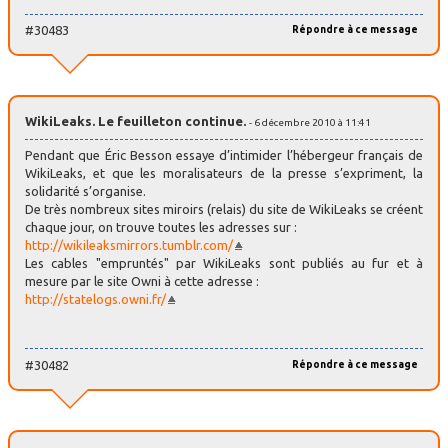
#30483
Répondre à ce message
WikiLeaks. Le feuilleton continue.
- 6 décembre 2010 à 11:41
Pendant que Éric Besson essaye d’intimider l’hébergeur français de
WikiLeaks, et que les moralisateurs de la presse s’expriment, la
solidarité s’organise.
De très nombreux sites miroirs (relais) du site de WikiLeaks se créent
chaque jour, on trouve toutes les adresses sur :
http://wikileaksmirrors.tumblr.com/
Les cables "empruntés" par WikiLeaks sont publiés au fur et à
mesure par le site Owni à cette adresse :
http://statelogs.owni.fr/
#30482
Répondre à ce message