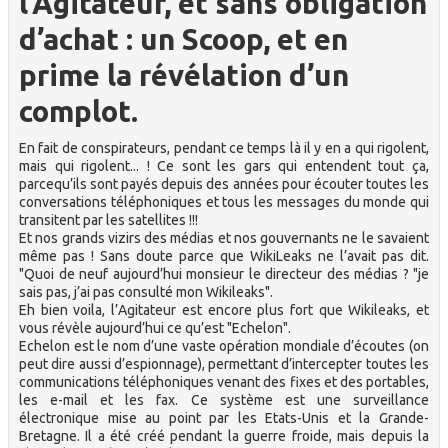
l’Agitateur, et sans obligation
d’achat : un Scoop, et en
prime la révélation d’un
complot.
En fait de conspirateurs, pendant ce temps là il y en a qui rigolent,
mais qui rigolent... ! Ce sont les gars qui entendent tout ça,
parcequ’ils sont payés depuis des années pour écouter toutes les
conversations téléphoniques et tous les messages du monde qui
transitent par les satellites !!!
Et nos grands vizirs des médias et nos gouvernants ne le savaient
même pas ! Sans doute parce que WikiLeaks ne l’avait pas dit.
"Quoi de neuf aujourd’hui monsieur le directeur des médias ? "je
sais pas, j’ai pas consulté mon Wikileaks".
Eh bien voila, l’Agitateur est encore plus fort que Wikileaks, et
vous révèle aujourd’hui ce qu’est "Echelon".
Echelon est le nom d’une vaste opération mondiale d’écoutes (on
peut dire aussi d’espionnage), permettant d’intercepter toutes les
communications téléphoniques venant des fixes et des portables,
les e-mail et les fax. Ce système est une surveillance
électronique mise au point par les Etats-Unis et la Grande-
Bretagne. Il a été créé pendant la guerre froide, mais depuis la