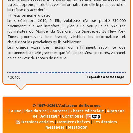
qu’elle apprend, et de trouver l’information où elle le peut quand on
lui refuse d’y accéder".
> Précision numéro deux.
Le 4 décembre 2010, à 15h, WikiLeaks n’a pas publié 250.000
documents sur son interface, il y en a un peu plus de 597. Les
journalistes du Monde, du Guardian, du Spiegel et du New York
Times poursuivent leur travail, vérifient les informations et
choisissent les prochaines qu’ils publieront.
Les grands vizirs des médias qui affirmaient savoir ce que
contiennent les télégrammes que WikiLeaks s’est procurés, viennent
de se couvrir de tonnes de ridicule.
#30460
Répondre à ce message
© 1997-2026 L'Agitateur de Bourges
La une
|
Plan du site
|
Contacts
|
Charte éditoriale
|
À propos
de l'Agitateur
|
Contribuer
|
Derniers articles
|
Dernières brèves
|
Les derniers
messages
|
Mastodon