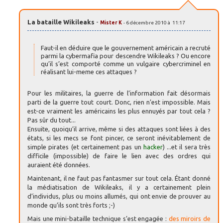
La bataille Wikileaks
-
Mister K
- 6 décembre 2010 à 11:17
Faut-il en déduire que le gouvernement américain a recruté
parmi la cybermafia pour descendre Wikileaks ? Ou encore
qu’il s’est comporté comme un vulgaire cybercriminel en
réalisant lui-meme ces attaques ?
Pour les militaires, la guerre de l’information fait désormais
parti de la guerre tout court. Donc, rien n’est impossible. Mais
est-ce vraiment les américains les plus ennuyés par tout cela ?
Pas sûr du tout...
Ensuite, quoiqu’il arrive, même si des attaques sont liées à des
états, si les mecs se font pincer, ce seront inévitablement de
simple pirates (et certainement pas un
hacker
) ...et il sera très
difficile (impossible) de faire le lien avec des ordres qui
auraient été données.
Maintenant, il ne faut pas fantasmer sur tout cela. Étant donné
la médiatisation de Wikileaks, il y a certainement plein
d’individus, plus ou moins allumés, qui ont envie de prouver au
monde qu’ils sont très forts ;-)
Mais une mini-bataille technique s’est engagée :
des miroirs de