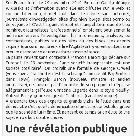
Sur France Inter, le 29 novembre 2010, Bernard Guetta dénigre
Wikileaks et l’information quand elle est diffusée sur le web, et
comme Libération, il met tout dans le même sac : internet,
journalisme d’investigation, sites d’opinion, blogs, sites porno ou
de voyance ! C’est l’argument idiot et manipulateur que de trop
nombreux journalistes "professionnels" emploient pour semer la
méfiance envers l’investigation, les informations, analyses ou
commentaires, publiés sur des sites ou des blogs. Les esprits
taquins (qui sont nombreux à lire l’Agitateur), y voient surtout une
preuve d’ignorance et une certaine incompétence.
La palme revient sans conteste à François Baroin qui déclare sur
Europe1 le 29 novembre, "une société transparente est une
société totalitaire". On croirait une formule de George Orwell
(vous savez, "la liberté c’est l’esclavage" comme dit Big Brother
dans 1984). François Baroin (nouveau ministre et ancien
journaliste), ne mesure pas l’énormité de son propos et dépasse
allègrement la gaffeuse Christine Lagarde dans le style Neuilly-
Auteuil-Passy, genre émigré de Coblence (canal historique).
À entendre tous ces experts et grands vizirs, la faute dans une
démocratie c’est que la dénonciation d’un scandale est plus grave
que le scandale lui-même. Et pendant ce temps là on évite le vrai
sujet en parlant d’autre chose...
Une révélation publique