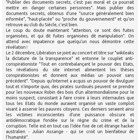
"Publier des documents secrets, c’est pas moral et ça pourrait
mettre en danger certaines personnes". Mais publier des
documents secrets, obtenus d’une "source généralement bien
informée", "haut-placée" ou "proche du gouvernement" et qu’on
retrouve au club du Siècle, c’est bien.
Le coup du doute maintenant "attention, ce sont des fuites
organisées, et qui dit fuites organisées dit manipulation". On
attend avec impatience que quelqu’un nous démontre cette
révélation !
Le 2 décembre, Libération se joint au concert et titre sur "wikileaks
la dictature de la transparence" et entonne le couplet anti-
conspirationiste "Tout en contrebalançant le pouvoir des Etats,
les révélations du site internet alimentent les thèses
conspirationistes et donnent aux médias un pouvoir sans
précédent". "Depuis qu’Internet a acquis un pouvoir de divulguer
tout et n’importe quoi, des pirates surdoués peuvent se prendre
pour les nouveaux Robin des bois d’un altermondialisme pour le
moins suspect, consistant à faire croire à leurs internautes que
tous les Etats du monde auraient organisé un vaste complot
visant à asservir les pauvres citoyens. Ces derniers seraient ainsi
les victimes inconscientes d’une puissance obscure et
antidémocratique fondée sur le règne du crime et de la
corruption. Telle est en tout cas l’idée fixe de cet étrange hacker
australien - Julian Assange - qui se croit un bienfaiteur de
l’humanité".