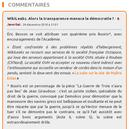
COMMENTAIRES
WikiLeaks. Alors la transparence menace la démocratie ?
-
B.
Javerliat
- 24 décembre 2010 à 21:01
Éric Besson se voit attribuer son quatrième prix Busiris*, avec
encouragements de l’Académie.
«
Étant confrontée à des problèmes répétés d’hébergement,
WikiLeaks va recourir aux services de la société française Octopuce,
qui loue des serveurs appartenant à la société OVH, située à Roubaix
(Ch’Nord). La société OVH va accepter ce nouveau client indirect avec
l’enthousiasme qui accueille un vendeur de cordes dans la maison d’un
pendu, sentant le doux vent des ennuis
. »
La suite sur le site de Maître
Eolas
* Busiris est un personnage de la pièce "La Guerre de Troie n’aura
pas lieu" de Jean Giraudoux : c’est un juriste sicilien, spécialiste du
droit de la guerre, convoqué par Demokos pour démontrer que la
manoeuvre des navires grecs est belliqueuse et insultante et ne peut
être réparée que par la guerre, jusqu’à ce qu’Hector menace de le
tuer s’il ne démontre pas le contraire, ce qu’il fait aussitôt avec
d’aussi bons arguments (Acte II, scène 5), la scène est
extraordinairement drôle.