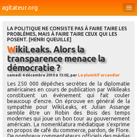
agitateur.org
Éditoriaux
LA POLITIQUE NE CONSISTE PAS À FAIRE TAIRE LES
Bourges & le Cher
PROBLÈMES, MAIS À FAIRE TAIRE CEUX QUI LES
POSENT. [HENRI QUEUILLE]
Société
WikiLeaks. Alors la
Culture
transparence menace la
démocratie ?
Médias
samedi 4 décembre 2010 à 13:02, par
Le plumitif arcandier
Dossiers
Les 250 000 dépêches secrètes de la diplomatie
américaines en cours de publication par Wikileaks
Brèves
constituent un événement qui fait couler
beaucoup d’encre. On éprouve en général de la
sympathie pour WikiLeaks, et Julian Assange
semble être un Robin des Bois des temps
modernes qui joue un bon tour au gouvernement
américain. La nomenklatura médiatique s’exprime
en propos de café du commerce, pardon, de Flore.
De nombreux commentateurs officiels des médias