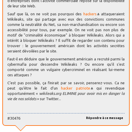
d’entreprises dont l’activité commerciale repose sur la disponibilité
de leur site Web.
Sauf que là, on ne voit pas pourquoi des
hackers
attaqueraient
Wikileaks, site qui partage avec eux des convictions communes
comme la neutralité du Net, sa non-marchandisation ou encore son
accessibilité pour tous, par exemple. On ne voit pas non plus de
motif de "criminalité économique" à bloquer Wikileaks. Alors qui a
intérêt à bloquer Wikileaks ? Il suffit de regarder son contenu pour
trouver : le gouvernement américain dont les activités secrètes
seraient dévoilées par le site.
Faut-il en déduire que le gouvernement américain a recruté parmi la
cybermafia pour descendre Wikileaks ? Ou encore qu’il s’est
comporté comme un vulgaire cybercriminel en réalisant lui-meme
ces attaques ?
C’est pas possible, ça finirait par se savoir, penserez-vous. Ca ne
peut qu’être le fait d’un
hacker patriote
qui revendique
opportunément «
wikileaks.org ELIMINE pour avoir mis en danger la
vie de nos soldats
» sur Twitter...
#30476
Répondre à ce message