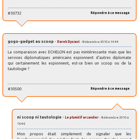
#30732
Répondre à ce message
gogo-gadget au scoop
-
Darek Dysiast
- 8 décembre 2010 à 14:44
La comparaison avec ECHELON est pas inintéressante mais que les
services diplomatiques américains espionnent d’autres diplomate
qui certainement les espionnent, est-ce bien un scoop ou de la
tautologie ?
#30500
Répondre à ce message
ni scoop ni tautologie
-
Le plumitif arcandier
- 8 décembre 2010 à
16:46
Mon propos était simplement de signaler que les