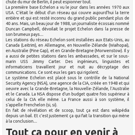
chute du mur de Berlin, il peut espionner tout.
La première base Echelon a vu le jour dans les années 1970 aux
USA. C’était le début d’un réseau qui couvre aujourd’hui la terre
entière et qui est resté inconnu du grand public pendant plus de
40 ans. Mais, un beau jour de 1988, un journaliste écossais nommé
Duncan Campbell, dévoilait le projet Echelon dans la presse de
son brumeux pays....
Les stations du réseau Echelon sont installées aux Etats-Unis, au
Canada (Leitrim), en Allemagne, en Nouvelle-Zélande (Waihopai),
en Australie (Pine Gap), et en Grande-Bretagne (Morwenstow). Il y
a aussi de petites stations dans les ambassades, et sur le sous-
marin USS Jimmy Carter. Des ingénieurs, linguistes et
informaticiens travaillent jour et nuit au décryptage des
communications. Ce sont eux les gars qui rigolent.
Le système Echelon est placé sous le contrôle de la National
Security Agency (NSA), une agence de la CIA, créée en 1948 et qui
oeuvre avec la Grande-Bretagne, la Nouvelle-Zélande, l’Australie
et le Canada. La NSA dispose d’un budget quatre fois supérieur à
celui de la CIA elle même. La France aussi à son système, il
s’appelle Frenchelon (si, si).
En fait de révélation et de scoop, tout ça est dans wikipédia
depuis un bail. Et c’est justement ça qui fait la transition qui mène
à la conclusion....
Tout ça pour en venir à