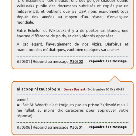
"professionnels" des médias font des gorges chaudes quand
WikiLeaks publie des documents subtilisés et copiés par un
militaire US, et oublient que les USA nous espionnent tous
depuis des années au moyen d’un réseau d’envergure
mondiale.
Entre Echelon et WikiLeaks il y a de petites similitudes, une
énorme différence de poids, et des volontés opposées.
À cet égard, l’aveuglement de nos vizirs, Diafoirus et
mamamouchis médiatiques, vaut bien quelques sarcasmes.
#30501 | Répond au message
#30500
Répondre à ce message
ni scoop ni tautologie
-
Darek Dysiast
- 9 décembre 2010 à 09:43
amen !
Au fait M. Woerth n’est toujours pas en prison ? (désolé mais il
me fallait au moins dix caractères pour approuver votre
réponse)
#30506 | Répond au message
#30501
Répondre à ce message