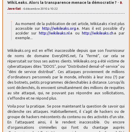
WikiLeaks. Alors la transparence menace la démocratie ?
-
B.
Javerliat
- 6 décembre 2010 à 10:22
Au moment de la publication de cet article, WikiLeaks n’est plus
accessible sur
http://wikileaks.org
. Mais il est possible d’y
accéder sur
http://wikileaks.nl
ou
http://wikileaks.ch
par
exemple...
Wikileaks.org est en effet inaccessible depuis que son fournisseur
de noms de domaine EveryDNS.net, l’a "fermé", car cela se
répercutait sur tous ses autres clients. Wikileaks.org a été victime de
cyberattaques dites "DDOS", pour "Distributed denial-of-service" ou
"déni de service distribué". Ces attaques proviennent de millions
d’ordinateurs personnels par le monde, infestés à leur insu (?) par
des botnets, petits programmes déclenchables à distance. Lorsqu’ils
sont déclenchés, ils envoient simultanément des millions de requêtes
au site attaqué, qui, ne pouvant pas répondre aux sollicitations,
s’effondre et ne répond plus.
Voila pour la pratique. Se pose maintenant la question de savoir qui
déclenche ces attaques. Habituellement, il s’agit de hackers ou de
groupe de hackers mécontents du contenu ou des activités d’un site.
En l’attaquant ainsi, il le rendent inaccessible. Ou encore
d’organisations criminelles qui font du chantage auprès