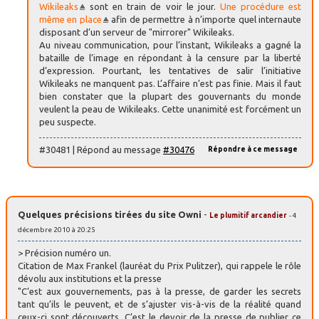
Wikileaks
sont en train de voir le jour.
Une procédure est
même en place
afin de permettre à n’importe quel internaute
disposant d’un serveur de "mirrorer" Wikileaks.
Au niveau communication, pour l’instant, Wikileaks a gagné la
bataille de l’image en répondant à la censure par la liberté
d’expression. Pourtant, les tentatives de salir l’initiative
Wikileaks ne manquent pas. L’affaire n’est pas finie. Mais il faut
bien constater que la plupart des gouvernants du monde
veulent la peau de Wikileaks. Cette unanimité est forcément un
peu suspecte.
#30481 | Répond au message
#30476
Répondre à ce message
Quelques précisions tirées du site Owni
-
Le plumitif arcandier
- 4
décembre 2010 à 20:25
> Précision numéro un.
Citation de Max Frankel (lauréat du Prix Pulitzer), qui rappele le rôle
dévolu aux institutions et la presse
"C’est aux gouvernements, pas à la presse, de garder les secrets
tant qu’ils le peuvent, et de s’ajuster vis-à-vis de la réalité quand
ceux-ci sont découverts. C’est le devoir de la presse de publier ce