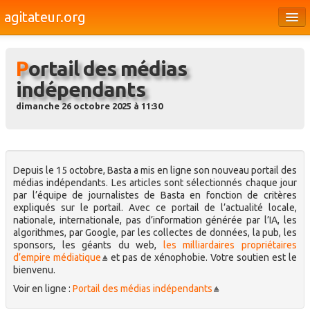
agitateur.org
Éditoriaux
Portail des médias
Bourges & le Cher
indépendants
Société
dimanche 26 octobre 2025 à 11:30
Culture
Médias
Depuis le 15 octobre, Basta a mis en ligne son nouveau portail des
Dossiers
médias indépendants. Les articles sont sélectionnés chaque jour
par l’équipe de journalistes de Basta en fonction de critères
Brèves
expliqués sur le portail. Avec ce portail de l’actualité locale,
nationale, internationale, pas d’information générée par l’IA, les
algorithmes, par Google, par les collectes de données, la pub, les
sponsors, les géants du web,
les milliardaires propriétaires
d’empire médiatique
et pas de xénophobie. Votre soutien est le
bienvenu.
Voir en ligne :
Portail des médias indépendants