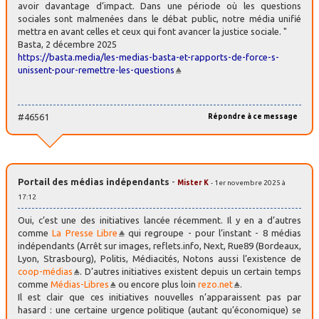
avoir davantage d’impact. Dans une période où les questions
sociales sont malmenées dans le débat public, notre média unifié
mettra en avant celles et ceux qui font avancer la justice sociale. "
Basta, 2 décembre 2025
https://basta.media/les-medias-basta-et-rapports-de-force-s-
unissent-pour-remettre-les-questions
#46561
Répondre à ce message
Portail des médias indépendants
-
Mister K
- 1er novembre 2025 à
17:12
Oui, c’est une des initiatives lancée récemment. Il y en a d’autres
comme
La Presse Libre
qui regroupe - pour l’instant - 8 médias
indépendants (Arrêt sur images, reflets.info, Next, Rue89 (Bordeaux,
Lyon, Strasbourg), Politis, Médiacités, Notons aussi l’existence de
coop-médias
. D’autres initiatives existent depuis un certain temps
comme
Médias-Libres
ou encore plus loin
rezo.net
.
Il est clair que ces initiatives nouvelles n’apparaissent pas par
hasard : une certaine urgence politique (autant qu’économique) se