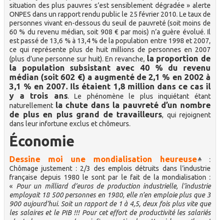
situation des plus pauvres s’est sensiblement dégradée » alerte
ONPES dans un rapport rendu public le 25 février 2010. Le taux de
personnes vivant en-dessous du seuil de pauvreté (soit moins de
60 % du revenu médian, soit 908 € par mois) n’a guère évolué. Il
est passé de 13,6 % à 13,4 % de la population entre 1998 et 2007,
ce qui représente plus de huit millions de personnes en 2007
la proportion de
(plus d’une personne sur huit). En revanche,
la population subsistant avec 40 % du revenu
médian (soit 602 €) a augmenté de 2,1 % en 2002 à
3,1 % en 2007. Ils étaient 1,8 million dans ce cas il
y a trois ans
. Le phénomène le plus inquiétant étant
la chute dans la pauvreté d’un nombre
naturellement
de plus en plus grand de travailleurs
, qui rejoignent
dans leur infortune exclus et chômeurs.
Économie
Dessine moi une mondialisation heureuse
:
Chômage justement : 2/3 des emplois détruits dans l’industrie
française depuis 1980 le sont par le fait de la mondialisation :
«
Pour un milliard d’euros de production industrielle, l’industrie
employait 18 500 personnes en 1980, elle n’en emploie plus que 3
900 aujourd’hui. Soit un rapport de 1 à 4,5, deux fois plus vite que
les salaires et le PIB !!! Pour cet effort de productivité les salariés