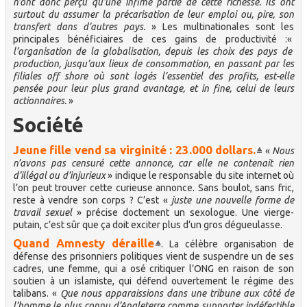
n’ont donc perçu qu’une infime partie de cette richesse. Ils ont
surtout du assumer la précarisation de leur emploi ou, pire, son
transfert dans d’autres pays.
» Les multinationales sont les
principales bénéficiaires de ces gains de productivité :«
l’organisation de la globalisation, depuis les choix des pays de
production, jusqu’aux lieux de consommation, en passant par les
filiales off shore où sont logés l’essentiel des profits, est-elle
pensée pour leur plus grand avantage, et in fine, celui de leurs
actionnaires.
»
Société
Jeune fille vend sa virginité : 23.000 dollars.
«
Nous
n’avons pas censuré cette annonce, car elle ne contenait rien
d’illégal ou d’injurieux
» indique le responsable du site internet où
l’on peut trouver cette curieuse annonce. Sans boulot, sans fric,
reste à vendre son corps ? C’est «
juste une nouvelle forme de
travail sexuel
» précise doctement un sexologue. Une vierge-
putain, c’est sûr que ça doit exciter plus d’un gros dégueulasse.
Quand Amnesty déraille
. La célèbre organisation de
défense des prisonniers politiques vient de suspendre un de ses
cadres, une femme, qui a osé critiquer l’ONG en raison de son
soutien à un islamiste, qui défend ouvertement le régime des
talibans. «
Que nous apparaissions dans une tribune aux côté de
l’homme le plus connu d’Angleterre comme supporter indéfectible