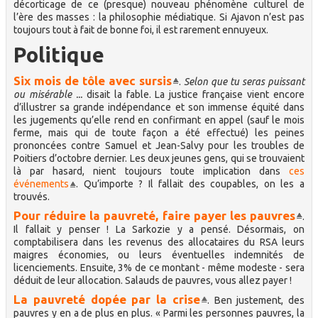
décorticage de ce (presque) nouveau phénomène culturel de
l’ère des masses : la philosophie médiatique. Si Ajavon n’est pas
toujours tout à fait de bonne foi, il est rarement ennuyeux.
Politique
Six mois de tôle avec sursis
.
Selon que tu seras puissant
ou misérable ...
disait la fable. La justice française vient encore
d’illustrer sa grande indépendance et son immense équité dans
les jugements qu’elle rend en confirmant en appel (sauf le mois
ferme, mais qui de toute façon a été effectué) les peines
prononcées contre Samuel et Jean-Salvy pour les troubles de
Poitiers d’octobre dernier. Les deux jeunes gens, qui se trouvaient
là par hasard, nient toujours toute implication dans
ces
événements
. Qu’importe ? Il fallait des coupables, on les a
trouvés.
Pour réduire la pauvreté, faire payer les pauvres
.
Il fallait y penser ! La Sarkozie y a pensé. Désormais, on
comptabilisera dans les revenus des allocataires du RSA leurs
maigres économies, ou leurs éventuelles indemnités de
licenciements. Ensuite, 3% de ce montant - même modeste - sera
déduit de leur allocation. Salauds de pauvres, vous allez payer !
La pauvreté dopée par la crise
. Ben justement, des
pauvres y en a de plus en plus. « Parmi les personnes pauvres, la