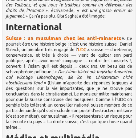
des Talibans, et que nous le traitions comme un défenseur des
droits de l’Homme
», écrivait-elle, «
est une grosse erreur de
jugement.
» Ça n’a pas plu. Gita Saghal a été limogée.
International
Suisse : un musulman chez les anti-minarets
. Ce
pourrait être une histoire belge ; c’est une histoire suisse : Daniel
Streich, un membre très engagé de l’
UDC
suisse — chrétienne,
conservatrice, et très à droite — vient de quitter son parti
politique, après avoir mené campagne ... contre les minarets !,
converti à l’Islam qu’il est depuis ... deux ans. Un beau cas de
schizophrénie politique ! «
Der Islam bietet mir logische Anworten
auf wichtige Lebensfragen, die ich im Christentum nicht
abschliessend fand
» (L’Islam m’apporte des réponses logiques à
des questions sur la vie importantes, que je ne trouve pas
concluantes dans la christianisme). Le monsieur milite maintenant
pour que la Suisse construise des mosquées. Comme à l’UDC on
semble très tolérant, un conseiller national suisse membre de ce
parti a demandé qu’il soit exclu de son poste d’instructeur militaire
(c’est son métier), car musulman, « il représenterait un risque pour
la sécurité du pays ». La droite suisse, c’est quelque chose quand
même ...