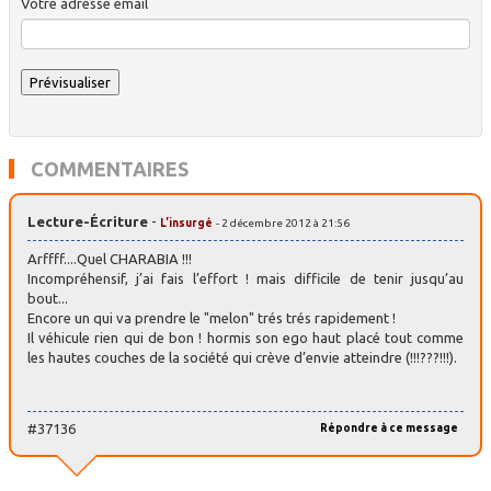
Votre adresse email
COMMENTAIRES
Lecture-Écriture
-
L’insurgé
- 2 décembre 2012 à 21:56
Arffff....Quel CHARABIA !!!
Incompréhensif, j’ai fais l’effort ! mais difficile de tenir jusqu’au
bout...
Encore un qui va prendre le "melon" trés trés rapidement !
Il véhicule rien qui de bon ! hormis son ego haut placé tout comme
les hautes couches de la société qui crève d’envie atteindre (!!!???!!!).
#37136
Répondre à ce message