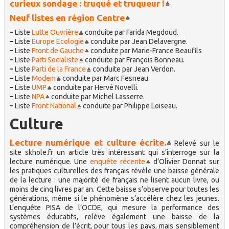
curieux sondage : truqué et truqueur !
Neuf listes en région Centre
–
Liste
Lutte Ouvrière
conduite par Farida Megdoud.
–
Liste
Europe Ecologie
conduite par Jean Delavergne.
–
Liste
Front de Gauche
conduite par Marie-France Beaufils
–
Liste
Parti Socialiste
conduite par François Bonneau.
–
Liste
Parti de la France
conduite par Jean Verdon.
–
Liste
Modem
conduite par Marc Fesneau.
–
Liste
UMP
conduite par Hervé Novelli.
–
Liste
NPA
conduite par Michel Lasserre.
–
Liste
Front National
conduite par Philippe Loiseau.
Culture
Lecture numérique et culture écrite.
Relevé sur le
site skhole.fr un article très intéressant qui s’interroge sur la
lecture numérique. Une
enquête récente
d’Olivier Donnat sur
les pratiques culturelles des français révèle une baisse générale
de la lecture : une majorité de français ne lisent aucun livre, ou
moins de cinq livres par an. Cette baisse s’observe pour toutes les
générations, même si le phénomène s’accélère chez les jeunes.
L’enquête PISA de l’OCDE, qui mesure la performance des
systèmes éducatifs, relève également une baisse de la
compréhension de l’écrit, pour tous les pays, mais sensiblement