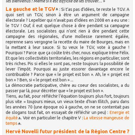
les bienvenus ! Même si il est difficile de les trouver…
»
La gauche et le TGV
: Si t’as pas d’idées, te reste le TGV. A
quoi sert un TGV, sinon à être un argument de campagne
électorale ? Lepeltier qui n’avait pas d’idées en 2008 en a eu une :
le TGV ! Ouf, il eut quelque chose à dire pendant sa campagne
électorale. Les socialistes qui n’ont rien à dire pendant cette
campagne des régionales, d’une mollesse rarement égalée,
reprenne sans vergogne la recette du maire de Bourges, mais en
la mettant à leur sauce. Si tu veux le TGV, vote à gauche !
Pourquoi ? Parce que ça coûte très cher, nous explique Irène Félix.
Et que les collectivités territoriales, les régions en particulier, sont
très riches. Pis si elles le sont pas, reste toujours la possibilité de
lever l’impôt. Pourquoi au juste essorer davantage encore le
contribuable ? Parce que « le projet est bon ». Ah, le « projet est
bon » ? Ben, si « le projet est bon » ...
La démocratie participative, chère au coeur des socialistes, a du
passer par là, pour décréter que « le projet est bon ».
Tiens, au fait, pour réfléchir l’équation toujours plus fort, toujours
plus vite = toujours mieux, un vieux texte d’Ivan Illitch, paru dans
les années 70 (une époque où à gauche, on ne se contentait pas
de slogans tout fait, on essayait de réfléchir un peu) :
Energie et
équité
. Voir en particulier le chapitre V :
La vitesse mangeuse de
temps
.
Hervé Novelli futur président de la Région Centre ?