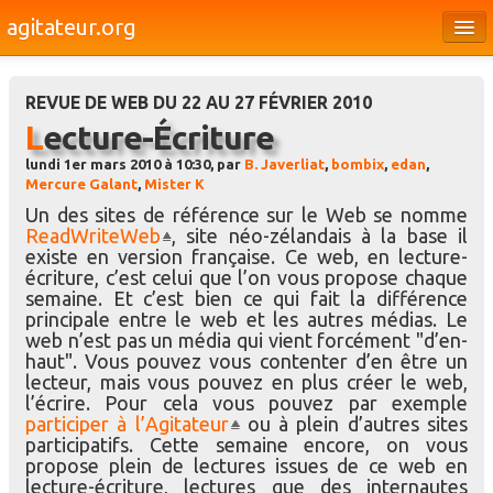
agitateur.org
Éditoriaux
REVUE DE WEB DU 22 AU 27 FÉVRIER 2010
Bourges & le Cher
Lecture-Écriture
Société
lundi 1er mars 2010 à 10:30, par
B. Javerliat
,
bombix
,
edan
,
Mercure Galant
,
Mister K
Culture
Un des sites de référence sur le Web se nomme
ReadWriteWeb
, site néo-zélandais à la base il
Médias
existe en version française. Ce web, en lecture-
écriture, c’est celui que l’on vous propose chaque
Dossiers
semaine. Et c’est bien ce qui fait la différence
principale entre le web et les autres médias. Le
Brèves
web n’est pas un média qui vient forcément "d’en-
haut". Vous pouvez vous contenter d’en être un
lecteur, mais vous pouvez en plus créer le web,
l’écrire. Pour cela vous pouvez par exemple
participer à l’Agitateur
ou à plein d’autres sites
participatifs. Cette semaine encore, on vous
propose plein de lectures issues de ce web en
lecture-écriture, lectures que des internautes