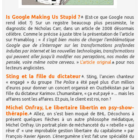
Is Google Making Us Stupid ?
(Est-ce que Google nous
rend idiot ?) Sur un registre beaucoup plus pessimiste, le
diagnostic de Nicholas Carr, dans un article de 2008 désormais
célèbre. Comme le précise à juste titre la présentation de l’article
sur Framablog : «
il s’agit bien moins de charger l’emblématique
Google que de s’interroger sur les transformations profondes
induites par internet et les nouvelles technologies, transformations
qui peuvent aller jusqu’à modifier nos perceptions, nos modes de
pensée, voire même notre cerveau.
»
L’article original
pour nos
lecteurs anglicistes.
Sting et la fille du dictateur
. Sting, l’ancien chanteur
« engagé » du groupe
The Police
a été payé plus d’un million
d’euros pour donner un concert organisé en Ouzbékistan par la
fille du dictateur Karimov. L’humanitaire, « ça eut payé » ... mais les
affaires sont les affaires. Et puis, le client est roi, non ?
Michel Onfray, Le libertaire libertin en psy-show-
thérapie.
Allez, on s’est bien moqué de BHL. Décochons à
présent quelques flèches à un autre philosophe médiatique,
Michel Onfray. Un portrait plein de méchanceté du « rebelle » qui
rêve d’ « une improbable gestion libertaire du capitalisme » par
François-Xavier Ajavon. L’énergumène s’est fait une spécialité du