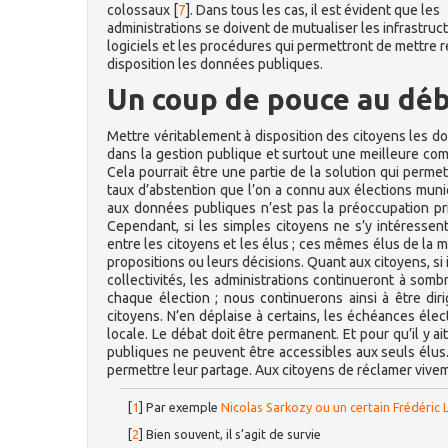
colossaux
[
7
]
. Dans tous les cas, il est évident que les
administrations se doivent de mutualiser les infrastruct
logiciels et les procédures qui permettront de mettre 
disposition les données publiques.
Un coup de pouce au déba
Mettre véritablement à disposition des citoyens les 
dans la gestion publique et surtout une meilleure co
Cela pourrait être une partie de la solution qui permet
taux d’abstention que l’on a connu aux élections muni
aux données publiques n’est pas la préoccupation prin
Cependant, si les simples citoyens ne s’y intéressent,
entre les citoyens et les élus ; ces mêmes élus de la m
propositions ou leurs décisions. Quant aux citoyens, si
collectivités, les administrations continueront à som
chaque élection ; nous continuerons ainsi à être diri
citoyens. N’en déplaise à certains, les échéances éle
locale. Le débat doit être permanent. Et pour qu’il y a
publiques ne peuvent être accessibles aux seuls élus
permettre leur partage. Aux citoyens de réclamer viveme
[
1
]
Par exemple
Nicolas Sarkozy ou un certain Frédéric 
[
2
]
Bien souvent, il s’agit de survie