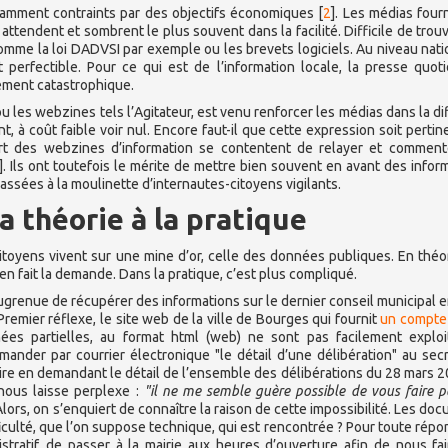
otamment contraints par des objectifs économiques
[
2
]
. Les médias four
 attendent et sombrent le plus souvent dans la facilité. Difficile de trou
me la loi DADVSI par exemple ou les brevets logiciels. Au niveau natio
perfectible. Pour ce qui est de l’information locale, la presse quot
ivement catastrophique.
u les webzines tels l’Agitateur, est venu renforcer les médias dans la di
, à coût faible voir nul. Encore faut-il que cette expression soit pertin
upart des webzines d’information se contentent de relayer et commen
]
. Ils ont toutefois le mérite de mettre bien souvent en avant des infor
assées à la moulinette d’internautes-citoyens vigilants.
a théorie à la pratique
toyens vivent sur une mine d’or, celle des données publiques. En théor
n fait la demande. Dans la pratique, c’est plus compliqué.
grenue de récupérer des informations sur le dernier conseil municipal e
 Premier réflexe, le site web de la ville de Bourges qui fournit
un compte
es partielles, au format html (web) ne sont pas facilement exploi
mander par courrier électronique "le détail d’une délibération" au secr
aire en demandant le détail de l’ensemble des délibérations du 28 mars 2
nous laisse perplexe :
"il ne me semble guère possible de vous faire p
 Alors, on s’enquiert de connaître la raison de cette impossibilité. Les do
fficulté, que l’on suppose technique, qui est rencontrée ? Pour toute répo
tratif, de passer à la mairie aux heures d’ouverture afin de nous fa