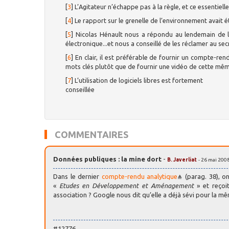
[
3
]
L’Agitateur n’échappe pas à la règle, et ce essent
[
4
]
Le rapport sur le grenelle de l’environnement avait
[
5
]
Nicolas Hénault nous a répondu au lendemain de la
électronique...et nous a conseillé de les réclamer au sec
[
6
]
En clair, il est préférable de fournir un compte-ren
mots clés plutôt que de fournir une vidéo de cette même
[
7
]
L’utilisation de logiciels libres est fortement
conseillée
COMMENTAIRES
Données publiques : la mine dort
-
B. Javerliat
- 26 mai 200
Dans le dernier
compte-rendu analytique
(parag. 38), on
«
Etudes en Développement et Aménagement
» et reçoit
association ? Google nous dit qu’elle a déjà sévi pour la
#12776