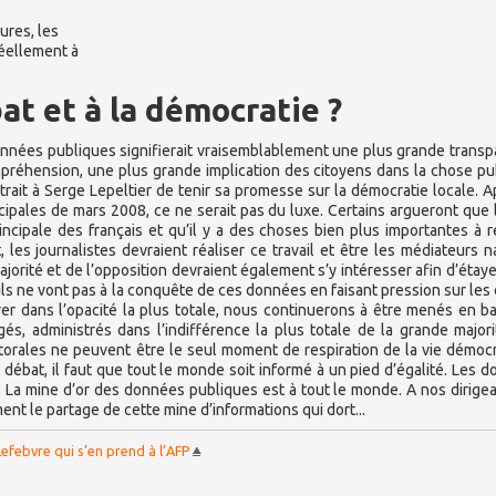
ures, les
réellement à
t et à la démocratie ?
données publiques signifierait vraisemblablement une plus grande trans
mpréhension, une plus grande implication des citoyens dans la chose pu
trait à Serge Lepeltier de tenir sa promesse sur la démocratie locale. A
cipales de mars 2008, ce ne serait pas du luxe. Certains argueront que 
cipale des français et qu’il y a des choses bien plus importantes à ré
 les journalistes devraient réaliser ce travail et être les médiateurs n
ajorité et de l’opposition devraient également s’y intéresser afin d’étaye
 ils ne vont pas à la conquête de ces données en faisant pression sur les 
brer dans l’opacité la plus totale, nous continuerons à être menés en b
gés, administrés dans l’indifférence la plus totale de la grande major
ctorales ne peuvent être le seul moment de respiration de la vie démoc
it débat, il faut que tout le monde soit informé à un pied d’égalité. Les 
. La mine d’or des données publiques est à tout le monde. A nos dirige
nt le partage de cette mine d’informations qui dort...
Lefebvre qui s’en prend à l’AFP