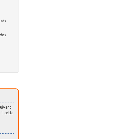
mats
 des
uivant :
il cette