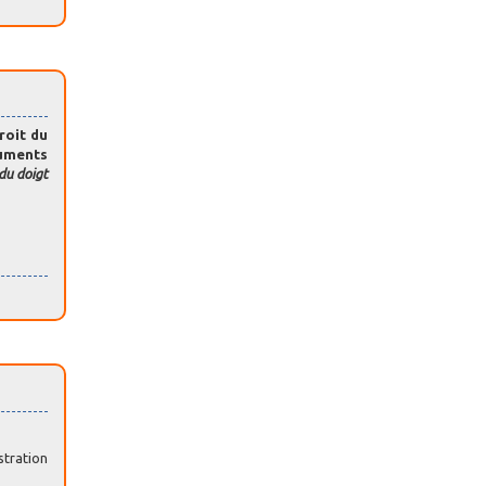
roit du
cuments
du doigt
stration