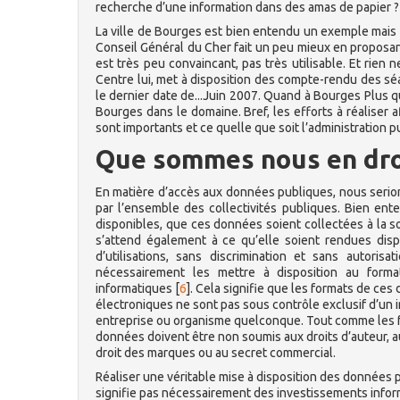
recherche d’une information dans des amas de papier ? E
La ville de Bourges est bien entendu un exemple mais n
Conseil Général du Cher fait un peu mieux en proposan
est très peu convaincant, pas très utilisable. Et rien 
Centre lui, met à disposition des compte-rendu des sé
le dernier date de...Juin 2007. Quand à Bourges Plus qui
Bourges dans le domaine. Bref, les efforts à réaliser
sont importants et ce quelle que soit l’administration p
Que sommes nous en droi
En matière d’accès aux données publiques, nous serion
par l’ensemble des collectivités publiques. Bien ent
disponibles, que ces données soient collectées à la so
s’attend également à ce qu’elle soient rendues disp
d’utilisations, sans discrimination et sans autori
nécessairement les mettre à disposition au forma
informatiques
[
6
]
. Cela signifie que les formats de ce
électroniques ne sont pas sous contrôle exclusif d’un i
entreprise ou organisme quelconque. Tout comme les f
données doivent être non soumis aux droits d’auteur, a
droit des marques ou au secret commercial.
Réaliser une véritable mise à disposition des données 
signifie pas nécessairement des investissements info