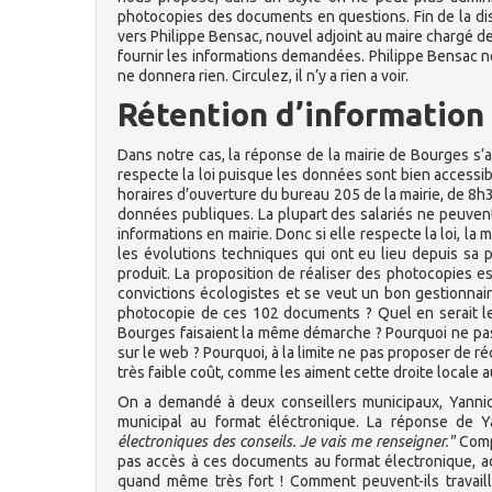
photocopies des documents en questions. Fin de la disc
vers Philippe Bensac, nouvel adjoint au maire chargé d
fournir les informations demandées. Philippe Bensac no
ne donnera rien. Circulez, il n’y a rien a voir.
Rétention d’information
Dans notre cas, la réponse de la mairie de Bourges s’ap
respecte la loi puisque les données sont bien accessib
horaires d’ouverture du bureau 205 de la mairie, de 8h
données publiques. La plupart des salariés ne peuven
informations en mairie. Donc si elle respecte la loi, la
les évolutions techniques qui ont eu lieu depuis sa p
produit. La proposition de réaliser des photocopies est
convictions écologistes et se veut un bon gestionnair
photocopie de ces 102 documents ? Quel en serait le 
Bourges faisaient la même démarche ? Pourquoi ne pas
sur le web ? Pourquoi, à la limite ne pas proposer de 
très faible coût, comme les aiment cette droite locale 
On a demandé à deux conseillers municipaux, Yannick 
municipal au format éléctronique. La réponse de Y
électroniques des conseils. Je vais me renseigner."
Compr
pas accès à ces documents au format électronique, ad
quand même très fort ! Comment peuvent-ils travail