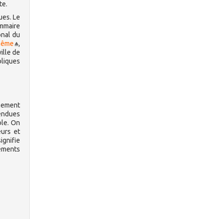
te.
ues. Le
ommaire
onal du
même
,
ille de
bliques
llement
rendues
ble. On
eurs et
ignifie
ements