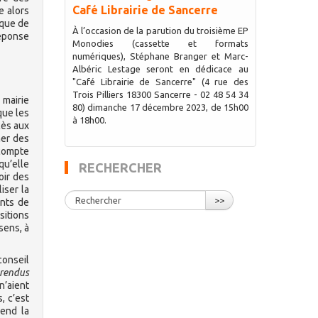
Café Librairie de Sancerre
e alors
ique de
À l’occasion de la parution du troisième EP
réponse
Monodies (cassette et formats
numériques), Stéphane Branger et Marc-
Albéric Lestage seront en dédicace au
"Café Librairie de Sancerre" (4 rue des
Trois Pilliers 18300 Sancerre - 02 48 54 34
 mairie
80) dimanche 17 décembre 2023, de 15h00
que les
à 18h00.
cès aux
her des
 compte
qu’elle
RECHERCHER
oir des
iser la
>>
ants de
sitions
sens, à
conseil
-rendus
n’aient
, c’est
rend la