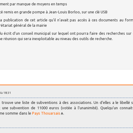
iellement par manque de moyens en temps
 été remis en grande pompe à Jean-Louis Borloo, sur une clé USB
 publication de cet article qu’il n’avait pas accès à ces documents au for
rétariat général de la mairie
du écrit d’un conseil municipal sur lequel ont pourra faire des recherches sur
 réunion qui sera inexploitable au niveau des outils de recherche.
8 à 18:31
 trouve une liste de subventions à des associations. Un d’elles a le libellé s
 une subvention de 11000 euros (votée à l’unanimité). Quelqu’un connait-
 même somme dans le
Pays Thouarsais
.