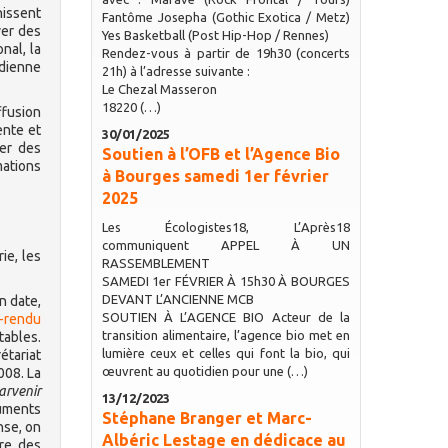
nissent
Fantôme Josepha (Gothic Exotica / Metz)
ver des
Yes Basketball (Post Hip-Hop / Rennes)
nal, la
Rendez-vous à partir de 19h30 (concerts
idienne
21h) à l’adresse suivante :
Le Chezal Masseron
18220 (…)
ffusion
ente et
30/01/2025
ter des
Soutien à l’OFB et l’Agence Bio
mations
à Bourges samedi 1er février
2025
Les Écologistes18, L’Après18
communiquent APPEL À UN
ie, les
RASSEMBLEMENT
SAMEDI 1er FÉVRIER À 15h30 À BOURGES
DEVANT L’ANCIENNE MCB
n date,
SOUTIEN À L’AGENCE BIO Acteur de la
-rendu
transition alimentaire, l’agence bio met en
tables.
lumière ceux et celles qui font la bio, qui
étariat
œuvrent au quotidien pour une (…)
008. La
arvenir
13/12/2023
cuments
Stéphane Branger et Marc-
nse, on
Albéric Lestage en dédicace au
ire des