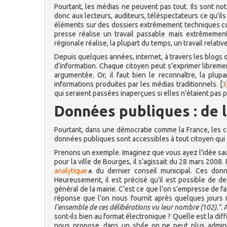
Pourtant, les médias ne peuvent pas tout. Ils sont n
donc aux lecteurs, auditeurs, téléspectateurs ce qu’ils
éléments sur des dossiers extrêmement techniques com
presse réalise un travail passable mais extrêmement 
régionale réalise, la plupart du temps, un travail relat
Depuis quelques années, internet, à travers les blogs o
d’information. Chaque citoyen peut s’exprimer librement
argumentée. Or, il faut bien le reconnaître, la pl
informations produites par les médias traditionnels.
[
3
qui seraient passées inaperçues si elles n’étaient pas p
Données publiques : de l
Pourtant, dans une démocratie comme la France, les ci
données publiques sont accessibles à tout citoyen qui e
Prenons un exemple. Imaginez que vous ayez l’idée sau
pour la ville de Bourges, il s’agissait du 28 mars 2008.
analytique
du dernier conseil municipal. Ces donné
Heureusement, il est précisé qu’il est possible de de
général de la mairie. C’est ce que l’on s’empresse de f
réponse que l’on nous fournit après quelques jours 
l’ensemble de ces délibérations vu leur nombre (102)."
.
sont-ils bien au format électronique ? Quelle est la di
nous propose, dans un style on ne peut plus adminis