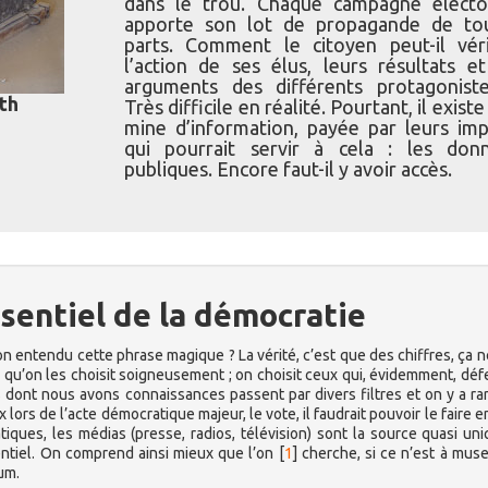
dans le trou. Chaque campagne électo
apporte son lot de propagande de to
parts. Comment le citoyen peut-il véri
l’action de ses élus, leurs résultats et
arguments des différents protagonist
th
Très difficile en réalité. Pourtant, il exist
mine d’information, payée par leurs imp
qui pourrait servir à cela : les don
publiques. Encore faut-il y avoir accès.
ssentiel de la démocratie
on entendu cette phrase magique ? La vérité, c’est que des chiffres, ça n
rler qu’on les choisit soigneusement ; on choisit ceux qui, évidemment, dé
s dont nous avons connaissances passent par divers filtres et on y a r
lors de l’acte démocratique majeur, le vote, il faudrait pouvoir le faire e
ues, les médias (presse, radios, télévision) sont la source quasi un
entiel. On comprend ainsi mieux que l’on
[
1
]
cherche, si ce n’est à muse
um.