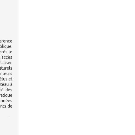
parence
blique.
près le
l’accès
aliser.
aturels
r leurs
élus et
ateau à
ité des
ratique
données
ants de