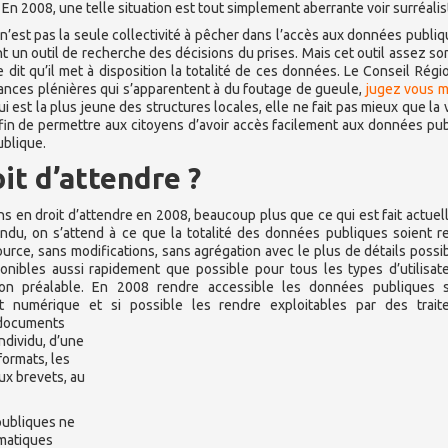
n 2008, une telle situation est tout simplement aberrante voir surréalis
’est pas la seule collectivité à pêcher dans l’accès aux données publiq
t un outil de recherche des décisions du prises. Mais cet outil assez s
ne dit qu’il met à disposition la totalité de ces données. Le Conseil Régi
ances plénières qui s’apparentent à du foutage de gueule,
jugez vous 
 est la plus jeune des structures locales, elle ne fait pas mieux que la v
 afin de permettre aux citoyens d’avoir accès facilement aux données pu
ublique.
t d’attendre ?
s en droit d’attendre en 2008, beaucoup plus que ce qui est fait actue
endu, on s’attend à ce que la totalité des données publiques soient 
urce, sans modifications, sans agrégation avec le plus de détails possi
onibles aussi rapidement que possible pour tous les types d’utilisat
sation préalable. En 2008 rendre accessible les données publiques s
t numérique et si possible les rendre exploitables par des trait
s documents
ndividu, d’une
ormats, les
ux brevets, au
publiques ne
rmatiques