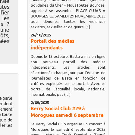
rale
Solidaires du Cher – NousToutes Bourges,
utes
appelle à se rassembler PLACE CUJAS À
fier
BOURGES LE SAMEDI 29 NOVEMBRE 2025
 les
pour dénoncer toutes les violences
es ?
sexistes, sexuelles et de genre. [1]
e une
ôts,
26/10/2025
nées
Portail des médias
indépendants
Depuis le 15 octobre, Basta a mis en ligne
son nouveau portail des médias
indépendants. Les articles sont
sélectionnés chaque jour par l’équipe de
journalistes de Basta en fonction de
critères expliqués sur le portail. Avec ce
portail de l’actualité locale, nationale,
internationale, pas (…)
e parle
2/09/2025
fendent
Berry Social Club #29 à
arement
n toute
Morogues samedi 6 septembre
ique de
Le Berry Social Club organise un concert à
ler les
Morogues le samedi 6 septembre 2025
avec : Marave (Rock Frontal / Tours)