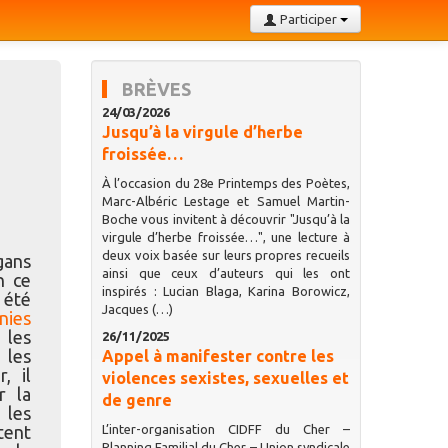
Participer
BRÈVES
24/03/2026
Jusqu’à la virgule d’herbe
froissée…
À l’occasion du 28e Printemps des Poètes,
Marc-Albéric Lestage et Samuel Martin-
Boche vous invitent à découvrir "Jusqu’à la
virgule d’herbe froissée…", une lecture à
deux voix basée sur leurs propres recueils
gans
ainsi que ceux d’auteurs qui les ont
n ce
inspirés : Lucian Blaga, Karina Borowicz,
 été
Jacques (…)
nies
 les
26/11/2025
 les
Appel à manifester contre les
, il
violences sexistes, sexuelles et
r la
de genre
 les
tent
L’inter-organisation CIDFF du Cher –
Planning Familial du Cher – Union syndicale