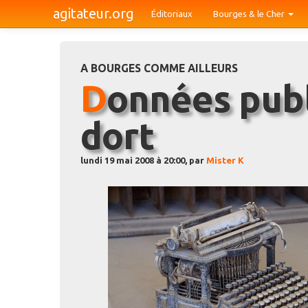
agitateur.org
Éditoriaux
Bourges & le Cher
A BOURGES COMME AILLEURS
Données publiques : la mine
dort
lundi 19 mai 2008 à 20:00, par
Mister K