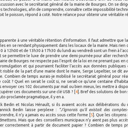
ussion avec le secrétariat général de la mairie de Bourges. On se dirig
es technologies, afin de comprendre, connaître cette impossibilité techn
it le poisson, répond à coté. Notre relance pour obtenir une véritable 
parente à une véritable rétention d’information. Il faut admettre que la
les en se rendant physiquement dans les locaux de la mairie. Mais rien 
30 à 12h00 et de 13h30 à 17h30 du lundi au vendredi sont un frein à l’ac
t se permettre le luxe de prendre une demi-journée pour aller recherc
 mairie de Bourges ne respecte pas l’esprit de la loi en ne prenant pas en
romulgation et qui pourraient faciliter l’accès aux données publiques 
 risible de la part d’une mairie dont le maire, Serge Lepeltier, se dit av
e. Combien de temps aurais-je mobilisé le secrétariat général pour réal
coût ? Quel en serait le coût si, ne serait-ce qu’une centaine d’habit
 envoyer ces 102 documents par mail ou bien mieux, les mettre à dispo
récupérer ces documents sur une clé USB ?
[
4
]
. Bref des solutions de bon 
auto-proclamée pragmatique, il y en a.
Bedin et Nicolas Hénault, si ils avaient accès aux délibérations du 
annick Bedin laisse perplexe :
"J’ignorais qu’il existait des comptes
endre, il n’y a jamais eu accès sous cette forme
[
5
]
. Que les citoyens 
mettons. Mais que des conseillers municipaux n’y aient pas plus accès
ler correctement à partir de document papier ? Combien de temps p