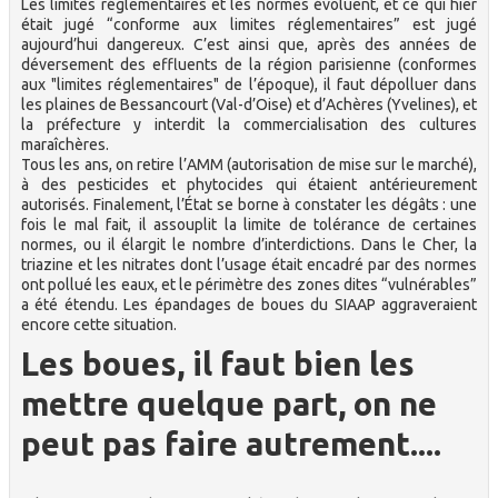
Les limites réglementaires et les normes évoluent, et ce qui hier
était jugé “conforme aux limites réglementaires” est jugé
aujourd’hui dangereux. C’est ainsi que, après des années de
déversement des effluents de la région parisienne (conformes
aux "limites réglementaires" de l’époque), il faut dépolluer dans
les plaines de Bessancourt (Val-d’Oise) et d’Achères (Yvelines), et
la préfecture y interdit la commercialisation des cultures
maraîchères.
Tous les ans, on retire l’AMM (autorisation de mise sur le marché),
à des pesticides et phytocides qui étaient antérieurement
autorisés. Finalement, l’État se borne à constater les dégâts : une
fois le mal fait, il assouplit la limite de tolérance de certaines
normes, ou il élargit le nombre d’interdictions. Dans le Cher, la
triazine et les nitrates dont l’usage était encadré par des normes
ont pollué les eaux, et le périmètre des zones dites “vulnérables”
a été étendu. Les épandages de boues du SIAAP aggraveraient
encore cette situation.
Les boues, il faut bien les
mettre quelque part, on ne
peut pas faire autrement....