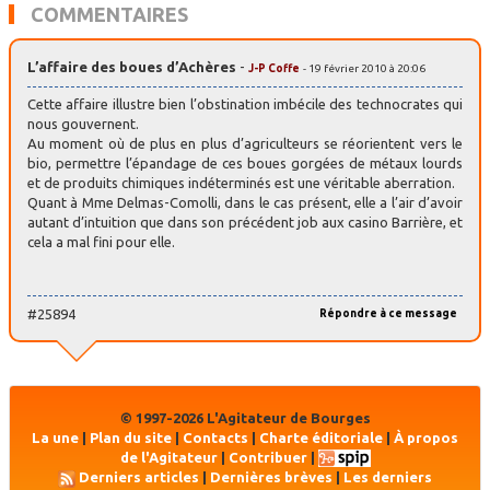
COMMENTAIRES
L’affaire des boues d’Achères
-
J-P Coffe
- 19 février 2010 à 20:06
Cette affaire illustre bien l’obstination imbécile des technocrates qui
nous gouvernent.
Au moment où de plus en plus d’agriculteurs se réorientent vers le
bio, permettre l’épandage de ces boues gorgées de métaux lourds
et de produits chimiques indéterminés est une véritable aberration.
Quant à Mme Delmas-Comolli, dans le cas présent, elle a l’air d’avoir
autant d’intuition que dans son précédent job aux casino Barrière, et
cela a mal fini pour elle.
#25894
Répondre à ce message
© 1997-2026 L'Agitateur de Bourges
La une
|
Plan du site
|
Contacts
|
Charte éditoriale
|
À propos
de l'Agitateur
|
Contribuer
|
Derniers articles
|
Dernières brèves
|
Les derniers