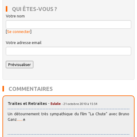
QUI ÊTES-VOUS ?
Votre nom
[
Se connecter
]
Votre adresse email
COMMENTAIRES
Traites et Retraites
-
Eulalie
- 21 octobre 2010 à 15:54
Un détournement très sympathique du film "La Chute" avec Bruno
Ganz
......