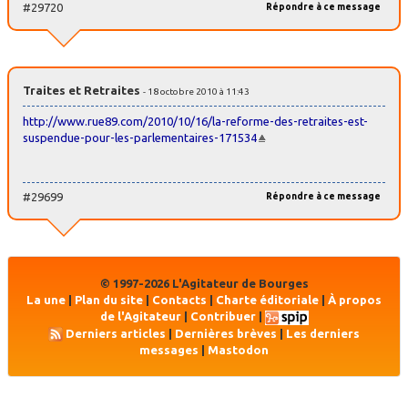
#29720
Répondre à ce message
Traites et Retraites
- 18 octobre 2010 à 11:43
http://www.rue89.com/2010/10/16/la-reforme-des-retraites-est-
suspendue-pour-les-parlementaires-171534
#29699
Répondre à ce message
© 1997-2026 L'Agitateur de Bourges
La une
|
Plan du site
|
Contacts
|
Charte éditoriale
|
À propos
de l'Agitateur
|
Contribuer
|
Derniers articles
|
Dernières brèves
|
Les derniers
messages
|
Mastodon