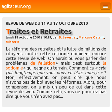
agitateur.org
Éditoriaux
REVUE DE WEB DU 11 AU 17 OCTOBRE 2010
Bourges & le Cher
Traites et Retraites
Société
lundi 18 octobre 2010 à 10:59, par
B. Javerliat
,
Mercure Galant
,
Mister K
Culture
La réforme des retraites et la lutte de millions de
citoyens contre cette réforme dominent encore
Médias
cette revue de web. On aurait pu vous parler des
problèmes
de fellation
mais c’est surtout
la
Dossiers
sodomie
qui gagne du terrain. Comment ça
« cela
fait longtemps que vous vous en étiez aperçu »
?
Brèves
Non, effectivement, on peut dire que nous
n’avons pas de bol avec les réformes. Alors, pour
compenser, on a mis un peu de cul dans cette
revue de web. Comme cela, vous ne pourrez pas
dire que vous n’en avez pas...