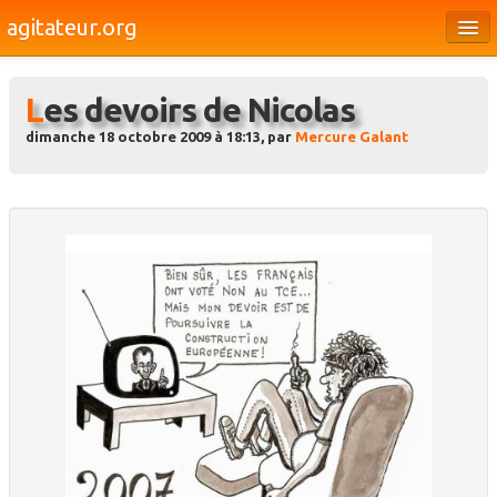
agitateur.org
Éditoriaux
Les devoirs de Nicolas
Bourges & le Cher
dimanche 18 octobre 2009 à 18:13, par
Mercure Galant
Société
Culture
Médias
Dossiers
Brèves