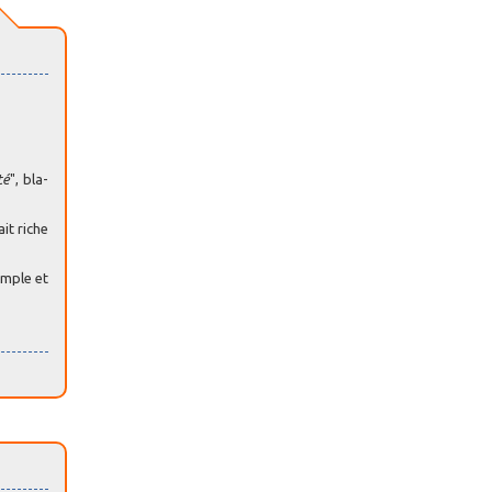
té
", bla-
ait riche
xemple et