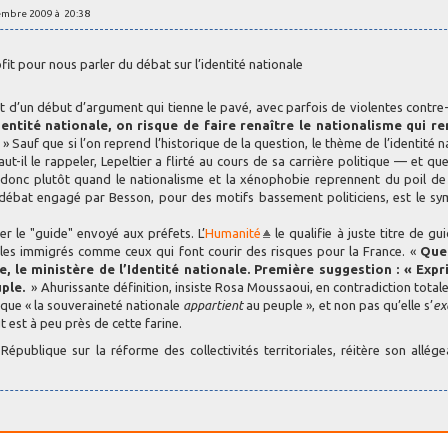
embre 2009 à 20:38
fit pour nous parler du débat sur l’identité nationale
d’un début d’argument qui tienne le pavé, avec parfois de violentes contre-
dentité nationale, on risque de faire renaître le nationalisme qui r
» Sauf que si l’on reprend l’historique de la question, le thème de l’identité n
t-il le rappeler, Lepeltier a flirté au cours de sa carrière politique — et que
t donc plutôt quand le nationalisme et la xénophobie reprennent du poil de
Le débat engagé par Besson, pour des motifs bassement politiciens, est le 
ner le "guide" envoyé aux préfets. L’
Humanité
le qualifie à juste titre de gui
r les immigrés comme ceux qui font courir des risques pour la France. «
Quel
e, le ministère de l’Identité nationale. Première suggestion : « Expr
uple.
» Ahurissante définition, insiste Rosa Moussaoui, en contradiction totale
, que « la souveraineté nationale
appartient
au peuple », et non pas qu’elle s’
ex
 est à peu près de cette farine.
République sur la réforme des collectivités territoriales, réitère son allég