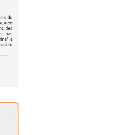
lors du
ce, mais
urs, des
mis pas
ine" a
visible