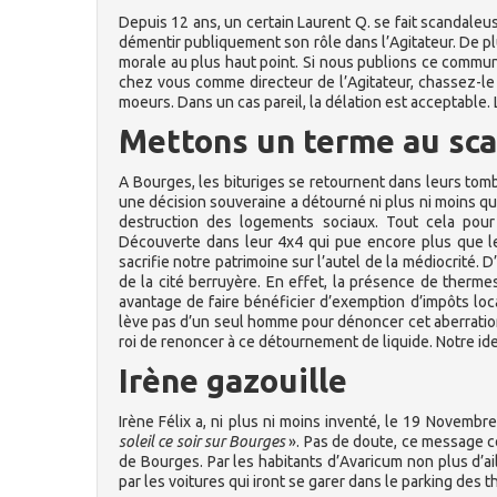
Depuis 12 ans, un certain Laurent Q. se fait scandaleu
démentir publiquement son rôle dans l’Agitateur. De p
morale au plus haut point. Si nous publions ce commun
chez vous comme directeur de l’Agitateur, chassez-l
moeurs. Dans un cas pareil, la délation est acceptable
Mettons un terme au sca
A Bourges, les bituriges se retournent dans leurs to
une décision souveraine a détourné ni plus ni moins q
destruction des logements sociaux. Tout cela pou
Découverte dans leur 4x4 qui pue encore plus que le
sacrifie notre patrimoine sur l’autel de la médiocrité.
de la cité berruyère. En effet, la présence de thermes 
avantage de faire bénéficier d’exemption d’impôts l
lève pas d’un seul homme pour dénoncer cet aberration
roi de renoncer à ce détournement de liquide. Notre ide
Irène gazouille
Irène Félix a, ni plus ni moins inventé, le 19 Novembre
soleil ce soir sur Bourges
». Pas de doute, ce message co
de Bourges. Par les habitants d’Avaricum non plus d’a
par les voitures qui iront se garer dans le parking des 