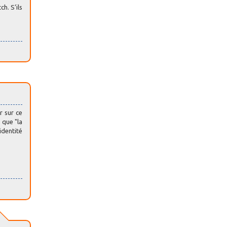
h. S’ils
r sur ce
 que "la
identité