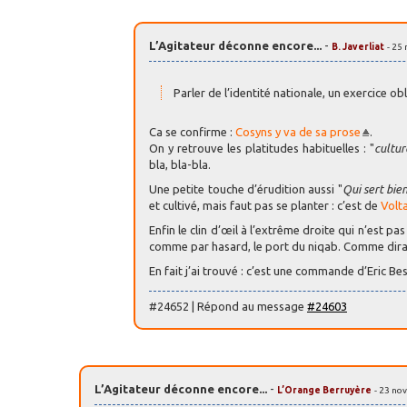
L’Agitateur déconne encore...
-
B. Javerliat
- 25
Parler de l’identité nationale, un exercice o
Ca se confirme :
Cosyns y va de sa prose
.
On y retrouve les platitudes habituelles : "
cultur
bla, bla-bla.
Une petite touche d’érudition aussi "
Qui sert bie
et cultivé, mais faut pas se planter : c’est de
Volta
Enfin le clin d’œil à l’extrême droite qui n’est pa
comme par hasard, le port du niqab. Comme dirai
En fait j’ai trouvé : c’est une commande d’Eric Be
#24652 | Répond au message
#24603
L’Agitateur déconne encore...
-
L’Orange Berruyère
- 23 no