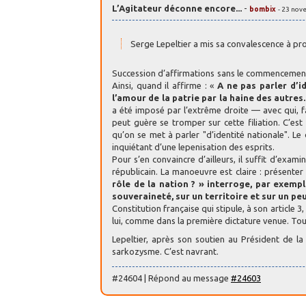
L’Agitateur déconne encore...
-
bombix
- 23 nov
Serge Lepeltier a mis sa convalescence à pro
Succession d’affirmations sans le commencement 
Ainsi, quand il affirme : «
A ne pas parler d’i
l’amour de la patrie par la haine des autres.
a été imposé par l’extrême droite — avec qui, fau
peut guère se tromper sur cette filiation. C’es
qu’on se met à parler "d’identité nationale". 
inquiétant d’une lepenisation des esprits.
Pour s’en convaincre d’ailleurs, il suffit d’exami
républicain. La manoeuvre est claire : présente
rôle de la nation ? » interroge, par exempl
souveraineté, sur un territoire et sur un pe
Constitution française qui stipule, à son article 3
lui, comme dans la première dictature venue. Tout
Lepeltier, après son soutien au Président de la 
sarkozysme. C’est navrant.
#24604 | Répond au message
#24603