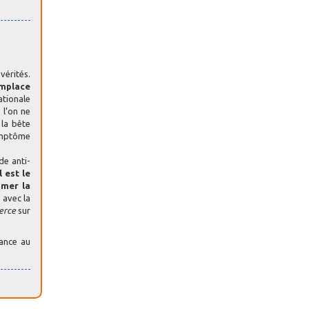
vérités.
emplace
ationale
 l’on ne
 la bête
symptôme
de anti-
 est le
imer la
 avec la
erce
sur
eance au