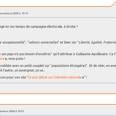
 novembre 2009 à 19:14
bligé en ces temps de campagne électorale, à droite ?
e exceptionnelle
", "
valeurs universelles
" et bien sûr "
Liberté, Egalité, Fraterni
n son pays n’a pas besoin d’ancêtre
s" qu’il attribue à Guillaume Apollinaire. Ca f
ire
, mon pote !
s oubliée avec un petit couplet sur "
populations étrangères
" . Et de citer, en e
t l’autre,
un auvergnat, ça va..
.
sson pour son site "
Grand débat sur l’identité nationale
" !
vembre 2009 à 19:05