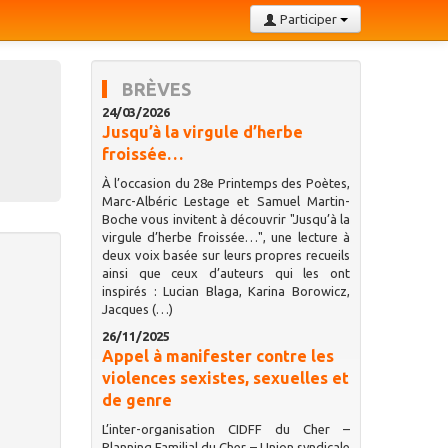
Participer
BRÈVES
24/03/2026
Jusqu’à la virgule d’herbe
froissée…
À l’occasion du 28e Printemps des Poètes,
Marc-Albéric Lestage et Samuel Martin-
Boche vous invitent à découvrir "Jusqu’à la
virgule d’herbe froissée…", une lecture à
deux voix basée sur leurs propres recueils
ainsi que ceux d’auteurs qui les ont
inspirés : Lucian Blaga, Karina Borowicz,
Jacques (…)
26/11/2025
Appel à manifester contre les
violences sexistes, sexuelles et
de genre
L’inter-organisation CIDFF du Cher –
Planning Familial du Cher – Union syndicale