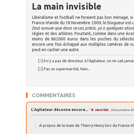
La main invisible
Libéralisme et football ne feraient pas bon ménage, si
France-Irlande du 18 Novembre 2009, le blogueur est u
faut avouer que dans ce cas précis, ça a quelques atou
règles et des arbitres. Pourtant, comme dans une économi
moins de 862000 euros dans les poches du sélectio
encore une fois échappé aux multiples caméras de surv
peut en cacher une autre.
[
1
]
Il n’y a pas de directeur à l’Agitateur, on ne sait jama
[
2
]
Pas un supermarché, hein...
COMMENTAIRES
L’Agitateur déconne encore...
-
B. Javerliat
- 26 novembre 20
A propos de la main de Thierry Henry lors du France-I