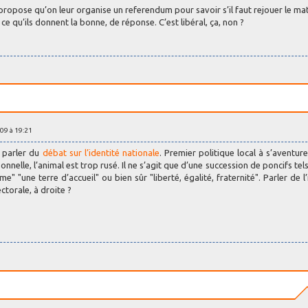
propose qu’on leur organise un referendum pour savoir s’il faut rejouer le matc
qu’ils donnent la bonne, de réponse. C’est libéral, ça, non ?
09 à 19:21
s parler du
débat sur l’identité nationale
. Premier politique local à s’aventure
nelle, l’animal est trop rusé. Il ne s’agit que d’une succession de poncifs tels
e" "une terre d’accueil" ou bien sûr "liberté, égalité, fraternité". Parler de l’
torale, à droite ?