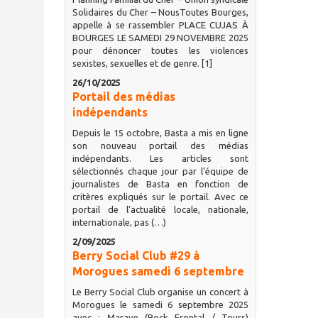
Solidaires du Cher – NousToutes Bourges,
appelle à se rassembler PLACE CUJAS À
BOURGES LE SAMEDI 29 NOVEMBRE 2025
pour dénoncer toutes les violences
sexistes, sexuelles et de genre. [1]
26/10/2025
Portail des médias
indépendants
Depuis le 15 octobre, Basta a mis en ligne
son nouveau portail des médias
indépendants. Les articles sont
sélectionnés chaque jour par l’équipe de
journalistes de Basta en fonction de
critères expliqués sur le portail. Avec ce
portail de l’actualité locale, nationale,
internationale, pas (…)
2/09/2025
Berry Social Club #29 à
Morogues samedi 6 septembre
Le Berry Social Club organise un concert à
Morogues le samedi 6 septembre 2025
avec : Marave (Rock Frontal / Tours)