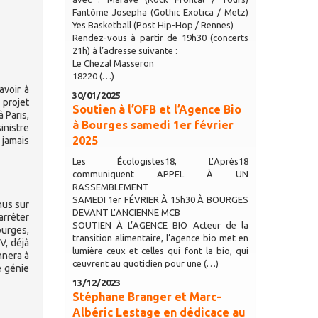
Fantôme Josepha (Gothic Exotica / Metz)
Yes Basketball (Post Hip-Hop / Rennes)
Rendez-vous à partir de 19h30 (concerts
21h) à l’adresse suivante :
Le Chezal Masseron
18220 (…)
avoir à
30/01/2025
 projet
Soutien à l’OFB et l’Agence Bio
 Paris,
à Bourges samedi 1er février
inistre
2025
 jamais
Les Écologistes18, L’Après18
communiquent APPEL À UN
RASSEMBLEMENT
SAMEDI 1er FÉVRIER À 15h30 À BOURGES
nus sur
DEVANT L’ANCIENNE MCB
arrêter
SOUTIEN À L’AGENCE BIO Acteur de la
ourges,
transition alimentaire, l’agence bio met en
V, déjà
lumière ceux et celles qui font la bio, qui
nnera à
œuvrent au quotidien pour une (…)
e génie
13/12/2023
Stéphane Branger et Marc-
Albéric Lestage en dédicace au