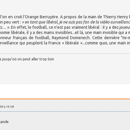
 l’on en croit l’Orange Berruyère. A propos de la main de Thierry Henry 
n peu vert :
« en tant que libéral, je ne suis pas fan de la vidéo-surveillan
ts… »
. En effet, le football, ce n’est pas vraiment libéral : il y a des joue
e libérale, il y a des mains invisibles...et là, une main invisible qui a 
nneur français de football, Raymond Domenech. Cette dernière "mi-m
eillance qui peuplent la France « libérale »...comme quoi, une main in
is jusqu’où on peut aller trop loin
09 à 14:58
rlande