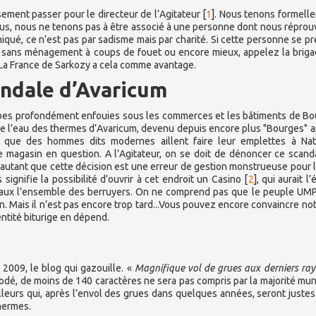
sement passer pour le directeur de l’Agitateur
[
1
]
. Nous tenons formell
lus, nous ne tenons pas à être associé à une personne dont nous réprou
iqué, ce n’est pas par sadisme mais par charité. Si cette personne se p
e sans ménagement à coups de fouet ou encore mieux, appelez la brig
. La France de Sarkozy a cela comme avantage.
ndale d’Avaricum
mbes profondément enfouies sous les commerces et les bâtiments de Bo
ue l’eau des thermes d’Avaricum, devenu depuis encore plus "Bourges" a
r que des hommes dits modernes aillent faire leur emplettes à Nat
 magasin en question. A l’Agitateur, on se doit de dénoncer ce scand
 D’autant que cette décision est une erreur de gestion monstrueuse pour l
signifie la possibilité d’ouvrir à cet endroit un Casino
[
2
]
, qui aurait l
ocaux l’ensemble des berruyers. On ne comprend pas que le peuple UM
. Mais il n’est pas encore trop tard...Vous pouvez encore convaincre no
ntité biturige en dépend.
 2009, le blog qui gazouille. «
Magnifique vol de grues aux derniers ra
dé, de moins de 140 caractères ne sera pas compris par la majorité mun
illeurs qui, après l’envol des grues dans quelques années, seront juste
thermes.