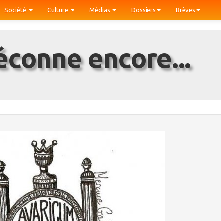
Société
Culture
Médias
Dossiers
Brèves
déconne encore...