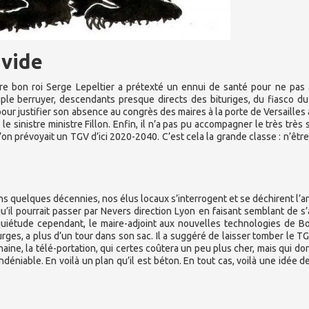
 vide
e bon roi Serge Lepeltier a prétexté un ennui de santé pour ne pas 
ple berruyer, descendants presque directs des bituriges, du fiasco du
our justifier son absence au congrès des maires à la porte de Versailles à
le sinistre ministre Fillon. Enfin, il n’a pas pu accompagner le très très s
’on prévoyait un TGV d’ici 2020-2040. C’est cela la grande classe : n’être
ns quelques décennies, nos élus locaux s’interrogent et se déchirent l’a
’il pourrait passer par Nevers direction Lyon en faisant semblant de s’
nquiétude cependant, le maire-adjoint aux nouvelles technologies de B
ges, a plus d’un tour dans son sac. Il a suggéré de laisser tomber le TG
haine, la télé-portation, qui certes coûtera un peu plus cher, mais qui do
déniable. En voilà un plan qu’il est béton. En tout cas, voilà une idée d