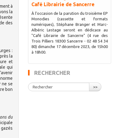
Café Librairie de Sancerre
ement à
vons la
À l’occasion de la parution du troisième EP
résente
Monodies (cassette et formats
ade des
numériques), Stéphane Branger et Marc-
Albéric Lestage seront en dédicace au
"Café Librairie de Sancerre" (4 rue des
Trois Pilliers 18300 Sancerre - 02 48 54 34
80) dimanche 17 décembre 2023, de 15h00
urges :
à 18h00.
près la
ure et
ale qui
RECHERCHER
’avenir
’énorme
P ne se
>>
tre bon
yons du
icipale
s gazés