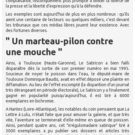
complaisante, historiquement plus prompte à limiter la liberté de
la presse et la liberté d’expression qu’à la défendre.
Les exemples sont aujourd’hui de plus en plus nombreux : qu’ils
aient une centaine de lecteurs ou quelques milliers, c’est devant
les tribunaux que ces médias libres jouent leur existence. Avec
des fortunes diverses.
" Un marteau-pilon contre
une mouche "
Ainsi, à Toulouse (Haute-Garonne), Le Satiricon a bien failli
disparaître dès la sortie de son premier numéro en mai 1995.
Soucieux de noyer le poisson dans l’eau, le député-maire de
Toulouse Dominique Baudis, avait en effet déposé une plainte en
diffamation. Au lieu de l’effet escompté (la disparition d’un journal
très dérangeant en période électorale), Le Satiricon y a finalement
gagné en popularité puisqu’aujourd’hui, il est tiré à 6000
exemplaires en bichromie.
A Nantes (Loire-Atlantique), les notables du coin pensaient que La
Lettre à Lulu, n’était faite que pour amuser la galerie, et que très
vite, l’aventure se terminerait d’elle-même en queue de poisson.
Ainsi, pendant quatre ans, cet "irrégulomadaire satirique" tiré à
3000 exemplaires a pu publier ses dossiers et articles très