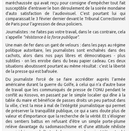
maréchaussée qui avait reçu pour consigne d’empêcher tout fait
susceptible d’entraver le bon déroulement de la soirée mondaine
d’auto satisfaction de l’audiovisuel. C’est pourtant lui qui
comparaissait le 3 février dernier devant le Tribunal Correctionnel
de Paris pour l’agression de deux policiers.
Journalistes : ne faites pas votre travail, dans le cas contraire, cela
s’appelle
"résistance à la force publique"
.
Une main de fer dans un gant de velours : dans les pays au régime
politique autoritaire, les journalistes sont enchaînés dans des
cachots, alors dans nos pays libres et démocratiques - plus
subtiles - on les enrobe dans du beau papier cadeau. Ces deux
situations aboutissent pourtant au même résultat : c’est la liberté
de la presse qui est bafouée.
Du journaliste forcé de se faire accréditer auprès l’armée
américaine durant la guerre du Golfe, à celui qui n’a d’autre base
de travail que les communiqués de presse de l’ONU pendant le
conflit au Kosovo, en passant par le simple localier qui dîne à la
table du maire et bénéficie de passes droits un peu partout dans
la ville, c’est la mise à mal de l’intégrité journalistique qui permet
de préserver la tranquillité publique, ce qui a sans doute plus de
valeur et d’importance que la recherche de la vérité. Et s’éloigner
des sentiers battus en refusant d’être un simple porte-plume
relève davantage du sadomasochisme et d’une attitude nihiliste