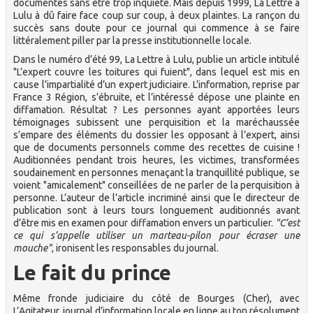
documentés sans être trop inquiété. Mais depuis 1999, La Lettre à
Lulu à dû faire face coup sur coup, à deux plaintes. La rançon du
succès sans doute pour ce journal qui commence à se faire
littéralement piller par la presse institutionnelle locale.
Dans le numéro d’été 99, La Lettre à Lulu, publie un article intitulé
"L’expert couvre les toitures qui fuient", dans lequel est mis en
cause l’impartialité d’un expert judiciaire. L’information, reprise par
France 3 Région, s’ébruite, et l’intéressé dépose une plainte en
diffamation. Résultat ? Les personnes ayant apportées leurs
témoignages subissent une perquisition et la maréchaussée
s’empare des éléments du dossier les opposant à l’expert, ainsi
que de documents personnels comme des recettes de cuisine !
Auditionnées pendant trois heures, les victimes, transformées
soudainement en personnes menaçant la tranquillité publique, se
voient "amicalement" conseillées de ne parler de la perquisition à
personne. L’auteur de l’article incriminé ainsi que le directeur de
publication sont à leurs tours longuement auditionnés avant
d’être mis en examen pour diffamation envers un particulier.
"C’est
ce qui s’appelle utiliser un marteau-pilon pour écraser une
mouche"
, ironisent les responsables du journal.
Le fait du prince
Même fronde judiciaire du côté de Bourges (Cher), avec
L’Agitateur, journal d’information locale en ligne au ton résolument