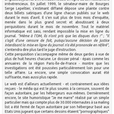
irrévérencieux. En juillet 1999, le sénateur-maire de Bourges
Serge Lepeltier, s’estimant diffamé dépose une plainte contre
deux billets satiriques d’une ligne chacun publiés sur le web
durant le mois d’avril. Il s’en suit plus de trois mois d’enquête,
menée dans le plus grand secret et aboutissant à deux
perquisitions durant le mois de novembre. Tout le matériel
informatique est saisi, rendant impossible la mise en ligne du
journal.
"Même à l’OM, ils n’ont pris que les disques durs !"
;
"Il
s’agit d’une censure de fait, puisqu’aucune décision de justice
interdisant la mise en ligne du journal n’a été prononcée en référé"
,
s’entendra dire plus tard le juge d’instruction.
Cette perquisition s’accompagne même de deux gardes à vue de
plus de huit heures chacune. Le dossier pénal - épais comme les
annuaires de la région Paris-île-de-France - montre que les
investigations ont été poussées particulièrement loin pour une
telle affaire. La encore, une simple convocation aurait été
suffisante, mais aussi plus rapide.
Le web est d’ailleurs actuellement - et contrairement aux idées
reçues - le média qui est le plus soumis à la censure, souvent de
façon autoritaire, par les hébergeurs eux-mêmes. Dernièrement
encore, le site humoristique "Je me marre" réalisé par un simple
particulier mais qui compte plus de 30.000 internautes à sa mailing
list a été fermé de façon autoritaire par son hébergeur basé aux
Etats Unis jugeant que certains dessins étaient "pornographiques"