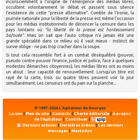
inconsciemment à l’origine de l’émergence des médias libres,
occultent volontairement le débat et passent sous silence
l’existence de cette "presse alternative". Comble de l’ironie, la
journée nationale pour la liberté de la presse est même l’occasion
pour les médias institutionnels de dénoncer la censure dans les
pays lointains où
"la liberté de la presse est honteusement
bafouée"
. Mais on sait que l’auto critique n’a jamais été une
grande spécialité dans ce milieu où il vaut mieux - instinct de
survie oblige - ne pas trop cracher dans la soupe.
Si tout cela ressemble fort à un combat déséquilibré (pouvoir,
pseudo contre-pouvoir finance, justice et police, face à quelques
modestes démarches citoyennes), les médias libres ont au moins
un atout : leur capacité de renouvellement. Lorsqu’un titre est
rayé de la carte, trois ou quatre titres peuvent voir le jour
simultanément. Les censeurs ont du pain sur la planche...
© 1997-2026 L'Agitateur de Bourges
La une
|
Plan du site
|
Contacts
|
Charte éditoriale
|
À propos
de l'Agitateur
|
Contribuer
|
Derniers articles
|
Dernières brèves
|
Les derniers
messages
|
Mastodon