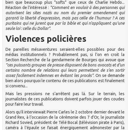
bien que beaucoup plus "softs" que ceux de Charlie Hebdo...
Réaction de l’intéressé :
"Comment en vouloir à des personnes qui
autorisent les sites nazis au nom du premier amendement qui
garanti la liberté d’expression, mais pas celle de l’humour ? A ces
puritains qui ne jurent que par la bible et qui n’appliquent qu’une
seule loi : celle du Dollar"
.
Violences policières
De pareilles mésaventures seraient-elles possibles pour des
médias institutionnels ? Probablement pas, si l’on en croit la
Section Recherche de la gendarmerie de Bourges qui avoue que
"ces puissants groupes de presse disposent de bons avocats et d’un
certains nombre de relations qui leurs permettent de s’en sortir
assez facilement indemnes en évitant les procès"
. On se demande
bien alors pourquoi le contenu de ces publications est finalement
si convenu...
Mais les pressions ne s’arrêtent pas là. Sur le terrain, les
journalistes de ces publications doivent parfois jouer des coudes
pour faire leur travail.
Alors qu’il interviewait Pierre Carles le 2 octobre dernier devant le
Grand Rex, à l’occasion de la cérémonie des 7 d’Or, le journaliste
Richard Sovied, président de Télé Bocal (télévision pirate à Paris),
caméra à l’épaule se faisait énergiquement admonester par la