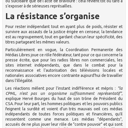
ou suicidaire que de l’acte de bravoure : cela revient tôt ou tard à
s’exposer à de sérieuses représailles.
La résistance s’organise
Pour rester indépendant tout en ayant plus de poids, résister et
survivre aux assauts de la justice érigée en censeur, la tendance
est au regroupement, tout en gardant chacun leur spécificité, des
titres partageant les mêmes valeurs.
Particulièrement en vogue, la Coordination Permanente des
Médias Libres joue ce rôle fédérateur, tant pour ce qui concerne la
presse écrite, que pour les radios libres non commerciales, les
sites internet indépendants, que dans le combat pour la
reconnaissance et l’autorisation des télévisions locales et
nationales associatives encore contrainte aujourd’hui de travailler
dans l’illégalité.
Les réactions mêlent pour l’instant indifférence et mépris :
"la
CPML, n’est pas un organisme suffisamment représentatif"
,
explique Hervé Bourges du haut de son trône de Président du
CSA. Pour leur part, les hommes politiques et les pouvoirs publics
feignent la surdité et voient d’un très mauvais oeil ces médias
indépendants de toutes forces politiques et financières, qu’il
ressentent comme une menace. Les médias "dépendants",
accusés de ne plus jouer leur rôle de "contre pouvoir" et qui sont