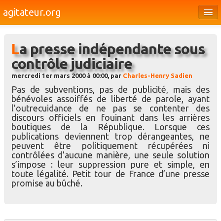
agitateur.org
Éditoriaux
La presse indépendante sous
Bourges & le Cher
contrôle judiciaire
Société
mercredi 1er mars 2000 à 00:00, par
Charles-Henry Sadien
Culture
Pas de subventions, pas de publicité, mais des
bénévoles assoiffés de liberté de parole, ayant
Médias
l’outrecuidance de ne pas se contenter des
discours officiels en fouinant dans les arrières
Dossiers
boutiques de la République. Lorsque ces
publications deviennent trop dérangeantes, ne
Brèves
peuvent être politiquement récupérées ni
contrôlées d’aucune manière, une seule solution
s’impose : leur suppression pure et simple, en
toute légalité. Petit tour de France d’une presse
promise au bûché.