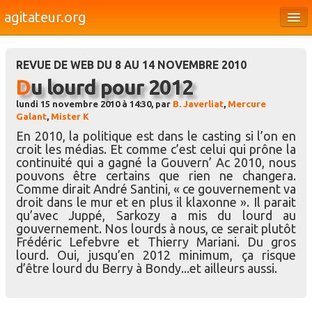
agitateur.org
Éditoriaux
REVUE DE WEB DU 8 AU 14 NOVEMBRE 2010
Bourges & le Cher
Du lourd pour 2012
Société
lundi 15 novembre 2010 à 14:30, par
B. Javerliat
,
Mercure
Galant
,
Mister K
Culture
En 2010, la politique est dans le casting si l’on en
croit les médias. Et comme c’est celui qui prône la
Médias
continuité qui a gagné la Gouvern’ Ac 2010, nous
pouvons être certains que rien ne changera.
Dossiers
Comme dirait André Santini, « ce gouvernement va
droit dans le mur et en plus il klaxonne ». Il parait
Brèves
qu’avec Juppé, Sarkozy a mis du lourd au
gouvernement. Nos lourds à nous, ce serait plutôt
Frédéric Lefebvre et Thierry Mariani. Du gros
lourd. Oui, jusqu’en 2012 minimum, ça risque
d’être lourd du Berry à Bondy...et ailleurs aussi.