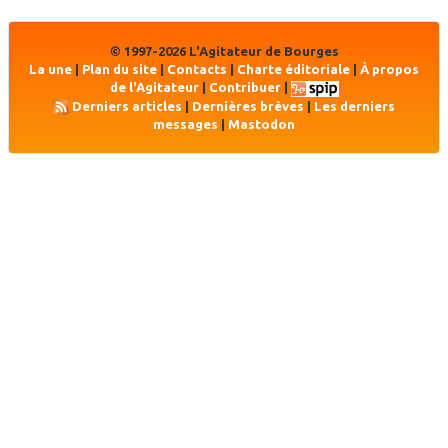
© 1997-2026 L'Agitateur de Bourges
La une
|
Plan du site
|
Contacts
|
Charte éditoriale
|
À propos
de l'Agitateur
|
Contribuer
|
Derniers articles
|
Dernières brèves
|
Les derniers
messages
|
Mastodon