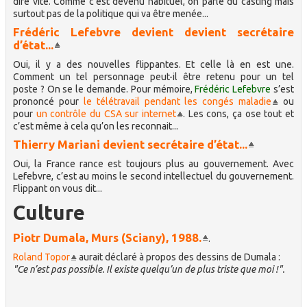
dire vite. Comme c’est devenu habituel, on parle du casting mais
surtout pas de la politique qui va être menée...
Frédéric Lefebvre devient devient secrétaire
d’état...
Oui, il y a des nouvelles flippantes. Et celle là en est une.
Comment un tel personnage peut-il être retenu pour un tel
poste ? On se le demande. Pour mémoire,
Frédéric Lefebvre
s’est
prononcé pour
le télétravail pendant les congés maladie
ou
pour
un contrôle du CSA sur internet
. Les cons, ça ose tout et
c’est même à cela qu’on les reconnait...
Thierry Mariani devient secrétaire d’état...
Oui, la France rance est toujours plus au gouvernement. Avec
Lefebvre, c’est au moins le second intellectuel du gouvernement.
Flippant on vous dit...
Culture
Piotr Dumala, Murs (Sciany), 1988.
.
Roland Topor
aurait déclaré à propos des dessins de Dumala :
"Ce n’est pas possible. Il existe quelqu’un de plus triste que moi !".