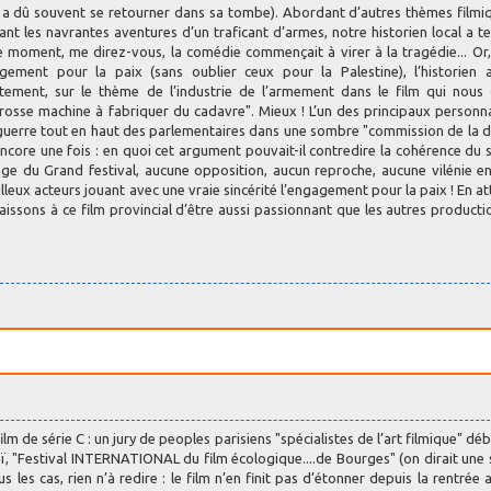
 a dû souvent se retourner dans sa tombe). Abordant d’autres thèmes filmi
nt les navrantes aventures d’un traficant d’armes, notre historien local a t
e moment, me direz-vous, la comédie commençait à virer à la tragédie... Or
ement pour la paix (sans oublier ceux pour la Palestine), l’historien a
tement, sur le thème de l’industrie de l’armement dans le film qui nous 
rosse machine à fabriquer du cadavre". Mieux ! L’un des principaux person
e guerre tout en haut des parlementaires dans une sombre "commission de la 
ncore une fois : en quoi cet argument pouvait-il contredire la cohérence du 
age du Grand festival, aucune opposition, aucun reproche, aucune vilénie e
ux acteurs jouant avec une vraie sincérité l’engagement pour la paix ! En a
naissons à ce film provincial d’être aussi passionnant que les autres producti
lm de série C : un jury de peoples parisiens "spécialistes de l’art filmique" dé
uï, "Festival INTERNATIONAL du film écologique....de Bourges" (on dirait une 
 les cas, rien n’à redire : le film n’en finit pas d’étonner depuis la rentrée 