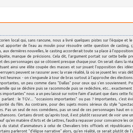
rien local qui, sans rancune, nous a livré quelques pistes sur l’équipe et le
peut apporter de l’eau au moulin pour résoudre cette question de casting, ç
, aux dernières nouvelles, le casting accorderait toute sa place à l’opposition 
pète, manque de précisions. Cela dit, l’argument portait sur cette belle p
 des personnages qui se côtoient presque chaque jour. On serait dans la réa
ituant ainsi une élite coupée des masses et sur-jouant l’opposition des idée
erruyers peuvent se rassurer avec la vraie réalité, là où se jouent les vrais déb
 c’est heureux - on s’engueule à tour de bras surtout à l’approche des élections 
importantes, un peu comme dans "Dallas" pour ceux qui s’en souviennent. P
 famille qui se déchire puis se racommode puis se redéchire, etc... exacteme
s importantes" nous a un peu laissé sur notre faim d’autant que dans cette fic
arlant : le TGV.... "occasions importantes" ou pas ? Importantes, c’est év
rité du film. Au contraire, pour des sujets moins sérieux du style "specta
illes. Pas un seul de nos comédiens, pas un seul de ces personnages haut en c
chansons. Certains diront qu’après tout, il est plutôt rassurant de voir une u
 sauf qu’en matière d’Arts et de Lettres, faudra repasser pour convaincre les ci
 du statut d’animateurs à celui de Chevaliers très officiels et républicains
ains parleront "d’élipse narrative" alors, qu’en réalité, ce serait plutôt de l