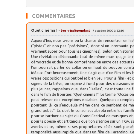
COMMENTAIRES
Quel cinéma !
-
berry indépendant
- 7 octobre 2009 à 22:10
Aujourd’hui, nous avons eu la chance de rencontrer un histo
("pistes" et non pas "précisions", donc si un internaute 
vraiment super pour tous les cinéphiles). Selon cet historien
Une révélation détonnante tout de même mais qui, je le ré
démocratie et de bonne compréhension entre des acteurs et
l’on pourrait parler de collusion en haut du pouvoir const
idéaux. Fort heureusement, il ne s’agit que d’un film et les b
vraies oppositions qui ont bel et bien lieu. Pour le film - et
signes de la trêve, on copine à fond pour des occasions 
plus jeunes, rappelons que, dans "Dallas", c’est toute une
dans le film de Bourges "Quel cinéma !". Le terme "Occasion
peut relever des exceptions notables. Quelques exemples p
pourtant, là, ça s’engueule même dans ce sembant de majo
grand public", là, c’est le consensus absolu entre les fam
pour se tartiner au sujet du Grand Festival de musiques et 
pour la poésie et l’art tandis que l’on s’étripe sur un TGV,
avertis et ce, même si ses propriétaires zélés sont passés
temporalité aussi rapide que dans un film de Tarantino. Cert