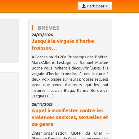
Participer
BRÈVES
24/03/2026
Jusqu’à la virgule d’herbe
froissée…
À l’occasion du 28e Printemps des Poètes,
Marc-Albéric Lestage et Samuel Martin-
Boche vous invitent à découvrir "Jusqu’à la
virgule d’herbe froissée…", une lecture à
deux voix basée sur leurs propres recueils
ainsi que ceux d’auteurs qui les ont
inspirés : Lucian Blaga, Karina Borowicz,
Jacques (…)
26/11/2025
Appel à manifester contre les
violences sexistes, sexuelles et
de genre
L’inter-organisation CIDFF du Cher –
Planning Familial du Cher – Union syndicale