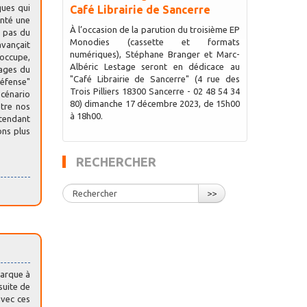
ques qui
Café Librairie de Sancerre
enté une
À l’occasion de la parution du troisième EP
, pas du
Monodies (cassette et formats
vançait
numériques), Stéphane Branger et Marc-
occupe,
Albéric Lestage seront en dédicace au
nages du
"Café Librairie de Sancerre" (4 rue des
défense"
Trois Pilliers 18300 Sancerre - 02 48 54 34
scénario
80) dimanche 17 décembre 2023, de 15h00
ntre nos
à 18h00.
ttendant
ons plus
RECHERCHER
>>
barque à
suite de
avec ces