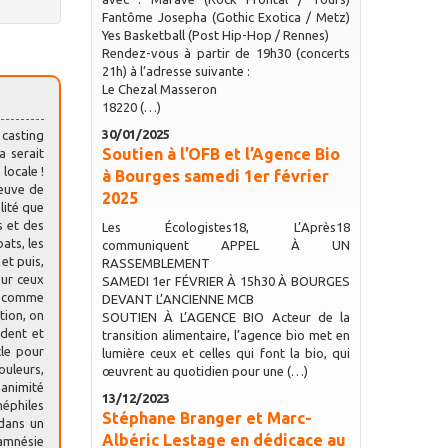
Fantôme Josepha (Gothic Exotica / Metz)
Yes Basketball (Post Hip-Hop / Rennes)
Rendez-vous à partir de 19h30 (concerts
21h) à l’adresse suivante :
Le Chezal Masseron
18220 (…)
30/01/2025
 casting
Soutien à l’OFB et l’Agence Bio
a serait
locale !
à Bourges samedi 1er février
reuve de
2025
lité que
s et des
Les Écologistes18, L’Après18
ats, les
communiquent APPEL À UN
et puis,
RASSEMBLEMENT
our ceux
SAMEDI 1er FÉVRIER À 15h30 À BOURGES
nt comme
DEVANT L’ANCIENNE MCB
tion, on
SOUTIEN À L’AGENCE BIO Acteur de la
ident et
transition alimentaire, l’agence bio met en
cle pour
lumière ceux et celles qui font la bio, qui
ouleurs,
œuvrent au quotidien pour une (…)
nanimité
13/12/2023
néphiles
Stéphane Branger et Marc-
 dans un
Albéric Lestage en dédicace au
’amnésie