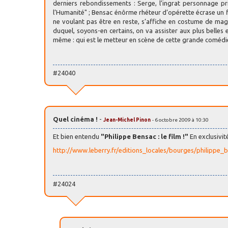
derniers rebondissements : Serge, l’ingrat personnage pri
l’Humanité" ; Bensac énôrme rhéteur d’opérette écrase un f
ne voulant pas être en reste, s’affiche en costume de mage
duquel, soyons-en certains, on va assister aux plus bell
même : qui est le metteur en scène de cette grande comédie
#24040
Quel cinéma !
-
Jean-Michel Pinon
- 6 octobre 2009 à 10:30
Et bien entendu
"Philippe Bensac : le film !"
En exclusivité
http://www.leberry.fr/editions_locales/bourges/philip
#24024