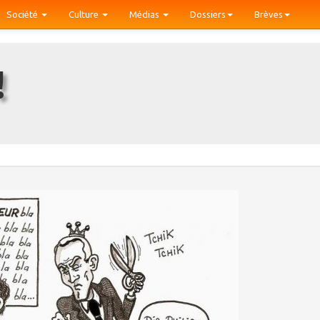
Société
Culture
Médias
Dossiers
Brèves
!