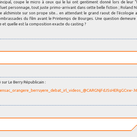
ncipal, coupe le micro à ceux qui le lui ont gentiment donné lors de leur 
luet personnage, tout juste primo-arrivant dans cette belle fiction ; Roland 
 alchimiste sur son prope site... en attendant le grand raout de l’écologie 
es embrassades du film avant le Printemps de Bourges. Une question demeure
 et quelle est la composition exacte du casting ?
 sur Le Berry Républicain :
pe_bensac_orangere_berruyere_debat_irl_videos_@CARGNjFdJSsHERgGCxw-.h