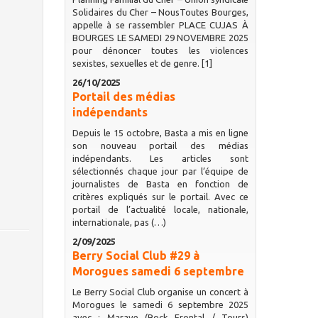
Solidaires du Cher – NousToutes Bourges,
appelle à se rassembler PLACE CUJAS À
BOURGES LE SAMEDI 29 NOVEMBRE 2025
pour dénoncer toutes les violences
sexistes, sexuelles et de genre. [1]
26/10/2025
Portail des médias
indépendants
Depuis le 15 octobre, Basta a mis en ligne
son nouveau portail des médias
indépendants. Les articles sont
sélectionnés chaque jour par l’équipe de
journalistes de Basta en fonction de
critères expliqués sur le portail. Avec ce
portail de l’actualité locale, nationale,
internationale, pas (…)
2/09/2025
Berry Social Club #29 à
Morogues samedi 6 septembre
Le Berry Social Club organise un concert à
Morogues le samedi 6 septembre 2025
avec : Marave (Rock Frontal / Tours)