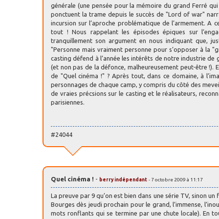
générale (une pensée pour la mémoire du grand Ferré qui
ponctuent la trame depuis le succès de "Lord of war" narra
incursion sur l’aproche problématique de l’armement. A c
tout ! Nous rappelant les épisodes épiques sur l’engag
tranquillement son argument en nous indiquant que, jus
"Personne mais vraiment personne pour s’opposer à la "g
casting défend à l’année les intérêts de notre industrie d
(et non pas de la défonce, malheureusement peut-être !). E
de "Quel cinéma !" ? Après tout, dans ce domaine, à l’im
personnages de chaque camp, y compris du côté des meveille
de vraies précsions sur le casting et le réalisateurs, recon
parisiennes.
#24044
Quel cinéma !
-
berry indépendant
- 7 octobre 2009 à 11:17
La preuve par 9 qu’on est bien dans une série TV, sinon un fi
Bourges dès jeudi prochain pour le grand, l’immense, l’ino
mots ronflants qui se termine par une chute locale). En tous