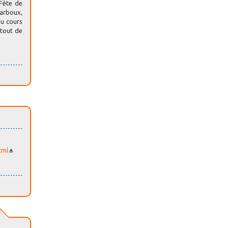
"Fête de
Narboux,
au cours
 tout de
tml