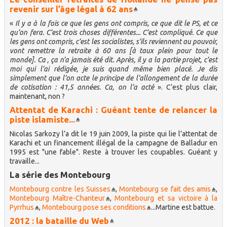
revenir sur l’âge légal à 62 ans
«
Il y a à la fois ce que les gens ont compris, ce que dit le PS, et ce
qu’on fera. C’est trois choses différentes... C’est compliqué. Ce que
les gens ont compris, c’est les socialistes, s’ils reviennent au pouvoir,
vont remettre la retraite à 60 ans [à taux plein pour tout le
monde]. Ca , ça n’a jamais été dit. Après, il y a la partie projet, c’est
moi qui l’ai rédigée, je suis quand même bien placé. Je dis
simplement que l’on acte le principe de l’allongement de la durée
de cotisation : 41,5 années. Ca, on l’a acté
». C’est plus clair,
maintenant, non ?
Attentat de Karachi : Guéant tente de relancer la
piste islamiste...
Nicolas Sarkozy l’a dit le 19 juin 2009, la piste qui lie l’attentat de
Karachi et un financement illégal de la campagne de Balladur en
1995 est "une fable". Reste à trouver les coupables. Guéant y
travaille...
La série des Montebourg
Montebourg contre les Suisses
,
Montebourg se fait des amis
,
Montebourg Maître-Chanteur
,
Montebourg et sa victoire à la
Pyrrhus
,
Montebourg pose ses conditions
...Martine est battue.
2012 : la bataille du Web