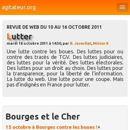
agitateur.org
Éditoriaux
REVUE DE WEB DU 10 AU 16 OCTOBRE 2011
Bourges & le Cher
Lutter
Société
mardi 18 octobre 2011 à 14:30, par
B. Javerliat
,
Mister K
Une lutte contre les boues. Des luttes pour ou
Culture
contre des tracés de TGV. Des luttes judiciaires,
des luttes pour la vérité. Des luttes électorales.
Médias
Des luttes pour un droit au choix. Des luttes pour
la transparence, pour la liberté de l’information.
Dossiers
La lutte du web. Une lutte pour une coupe. Mais
pas d’indignés en France pour lutter.
Brèves
Bourges et le Cher
15 octobre à Bourges contre les boues !