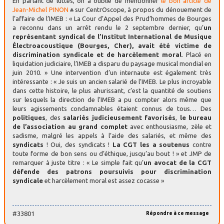
En parlant de luttes, on a oublié de mentionner
le bon article de
Jean-Michel PINON
sur CentrOscope, à propos du dénouement de
l’affaire de l’IMEB : « La Cour d’Appel des Prud’hommes de Bourges
a reconnu dans un arrêt rendu le 2 septembre dernier, qu’
un
représentant syndical de l’Institut International de Musique
Électroacoustique (Bourges, Cher), avait été victime de
discrimination syndicale et de harcèlement moral
. Placé en
liquidation judiciaire, l’IMEB a disparu du paysage musical mondial en
juin 2010. » Une intervention d’un internaute est également très
intéressante : « Je suis un ancien salarié de l’IMEB. Le plus incroyable
dans cette histoire, le plus ahurissant, c’est la quantité de soutiens
sur lesquels la direction de l’IMEB a pu compter alors même que
leurs agissements condamnables étaient connus de tous… Des
politiques
, des
salariés judicieusement favorisés
,
le bureau
de l’association au grand complet
avec enthousiasme, zèle et
sadisme, malgré les appels à l’aide des salariés, et même des
syndicats
! Oui, des syndicats !
La CGT les a soutenus
contre
toute forme de bon sens ou d’éthique, jusqu’au bout ! » et JMP de
remarquer à juste titre : « Le simple fait qu’
un avocat de la CGT
défende des patrons poursuivis pour discrimination
syndicale
et harcèlement moral est assez cocasse »
#33801
Répondre à ce message