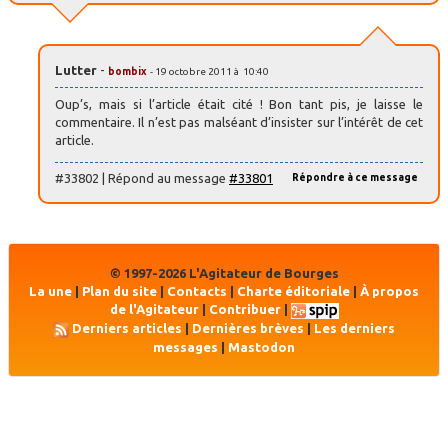
Lutter
-
bombix
- 19 octobre 2011 à 10:40
Oup’s, mais si l’article était cité ! Bon tant pis, je laisse le
commentaire. Il n’est pas malséant d’insister sur l’intérêt de cet
article.
#33802 | Répond au message
#33801
Répondre à ce message
© 1997-2026 L'Agitateur de Bourges
La une
|
Plan du site
|
Contacts
|
Charte éditoriale
|
À propos
de l'Agitateur
|
Contribuer
|
Derniers articles
|
Dernières brèves
|
Les derniers
messages
|
Mastodon