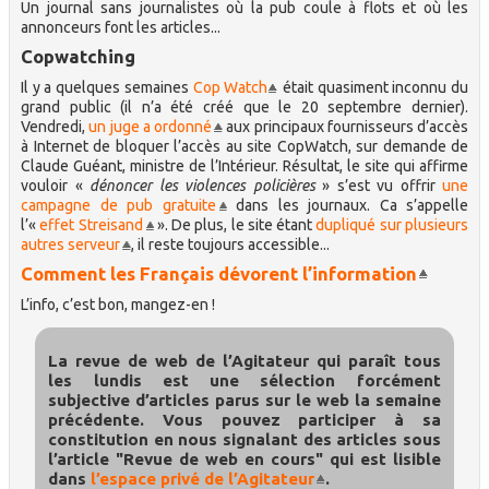
Un journal sans journalistes où la pub coule à flots et où les
annonceurs font les articles...
Copwatching
Il y a quelques semaines
Cop Watch
était quasiment inconnu du
grand public (il n’a été créé que le 20 septembre dernier).
Vendredi,
un juge a ordonné
aux principaux fournisseurs d’accès
à Internet de bloquer l’accès au site CopWatch, sur demande de
Claude Guéant, ministre de l’Intérieur. Résultat, le site qui affirme
vouloir «
dénoncer les violences policières
» s’est vu offrir
une
campagne de pub gratuite
dans les journaux. Ca s’appelle
l’«
effet Streisand
». De plus, le site étant
dupliqué sur plusieurs
autres serveur
, il reste toujours accessible...
Comment les Français dévorent l’information
L’info, c’est bon, mangez-en !
La revue de web de l’Agitateur qui paraît tous
les lundis est une sélection forcément
subjective d’articles parus sur le web la semaine
précédente. Vous pouvez participer à sa
constitution en nous signalant des articles sous
l’article "Revue de web en cours" qui est lisible
dans
l’espace privé de l’Agitateur
.