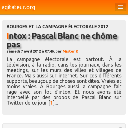
agitateur.org
Éditoriaux
BOURGES ET LA CAMPAGNE ÉLECTORALE 2012
Bourges & le Cher
Intox : Pascal Blanc ne chôme
Société
pas
Culture
samedi 7 avril 2012 à 07:46, par
Mister K
La campagne électorale est partout. À la
Médias
télévision, à la radio, dans les journaux, dans les
meetings, sur les murs des villes et villages de
Dossiers
France. Mais aussi sur internet. Sur ces différents
supports, beaucoup de choses sont dites. Vraies et
Brèves
moins vraies. À Bourges aussi la campagne fait
rage avec son lot d’intox. Et nous avons été
interpellé par des propos de Pascal Blanc sur
Twitter de ce jour
[
1
]
...