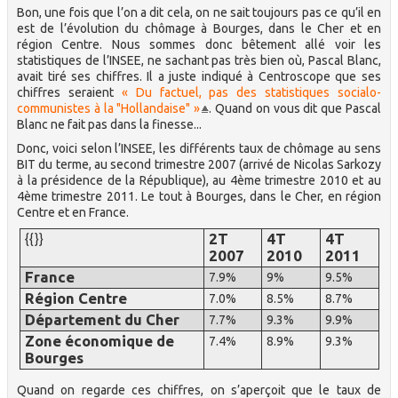
Bon, une fois que l’on a dit cela, on ne sait toujours pas ce qu’il en
est de l’évolution du chômage à Bourges, dans le Cher et en
région Centre. Nous sommes donc bêtement allé voir les
statistiques de l’INSEE, ne sachant pas très bien où, Pascal Blanc,
avait tiré ses chiffres. Il a juste indiqué à Centroscope que ses
chiffres seraient
« Du factuel, pas des statistiques socialo-
communistes à la "Hollandaise" »
. Quand on vous dit que Pascal
Blanc ne fait pas dans la finesse...
Donc, voici selon l’INSEE, les différents taux de chômage au sens
BIT du terme, au second trimestre 2007 (arrivé de Nicolas Sarkozy
à la présidence de la République), au 4ème trimestre 2010 et au
4ème trimestre 2011. Le tout à Bourges, dans le Cher, en région
Centre et en France.
2T
4T
4T
{{}}
2007
2010
2011
France
7.9%
9%
9.5%
Région Centre
7.0%
8.5%
8.7%
Département du Cher
7.7%
9.3%
9.9%
Zone économique de
7.4%
8.9%
9.3%
Bourges
Quand on regarde ces chiffres, on s’aperçoit que le taux de