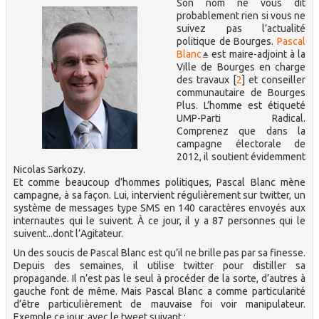
Son nom ne vous dit
probablement rien si vous ne
suivez pas l’actualité
politique de Bourges.
Pascal
Blanc
est maire-adjoint à la
Ville de Bourges en charge
des travaux
[
2
]
et conseiller
communautaire de Bourges
Plus. L’homme est étiqueté
UMP-Parti Radical.
Comprenez que dans la
campagne électorale de
2012, il soutient évidemment
Nicolas Sarkozy.
Et comme beaucoup d’hommes politiques, Pascal Blanc mène
campagne, à sa façon. Lui, intervient régulièrement sur twitter, un
système de messages type SMS en 140 caractères envoyés aux
internautes qui le suivent. À ce jour, il y a 87 personnes qui le
suivent...dont l’Agitateur.
Un des soucis de Pascal Blanc est qu’il ne brille pas par sa finesse.
Depuis des semaines, il utilise twitter pour distiller sa
propagande. Il n’est pas le seul à procéder de la sorte, d’autres à
gauche font de même. Mais Pascal Blanc a comme particularité
d’être particulièrement de mauvaise foi voir manipulateur.
Exemple ce jour, avec le tweet suivant :