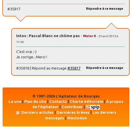
#35817
Répondre à ce message
Intox : Pascal Blanc ne chôme pas
-
Mister K
- 25 avril 2012 à
11:34
C’est vrai ;-)
Je corrige...Merci !
#35818 | Répond au message
#35817
Répondre à ce message
© 1997-2026 L'Agitateur de Bourges
La une
|
Plan du site
|
Contacts
|
Charte éditoriale
|
À propos
de l'Agitateur
|
Contribuer
|
Derniers articles
|
Dernières brèves
|
Les derniers
messages
|
Mastodon