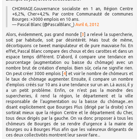
CHOMAGE.Gouvernance socialiste en 1 an, Région Centre
+6,2%, Cher+4,2%. Par contre Communauté de communes
Bourges :+3000 emplois en 10 ans.
— Pascal Blanc (@PascalBlanc_)
Avril 6, 2012
Alors, évidemment, pas grand monde
[
3
]
a relevé la supercherie,
soit par habitude, soit par désintérêt. Mais tout de même,
décortiquons ce tweet manipulateur et de pure mauvaise foi. En
effet, Pascal Blanc compare des choux et des carottes et dans un
espace temps différent. D’abord, il compare une tendance en
pourcentage (augmentation ou baisse du chômage) avec un
nombre brut de création d’emploi. Bien sûr, cela ne signifie rien.
On peut créer 3000 emplois
[
4
]
et voir le nombre de chômeurs et
le taux de chômage augmenter. Ensuite, il compare un nombre
d’emplois créés sur 10 ans à une tendance sur un an. Là aussi, il y
a un petit problème. Enfin, ce n’est pas la moindre des
supercheries, il rend la région, le département et la ville
responsable de l’augmentation ou la baisse du chômage...en
disant explicitement que Bourges Plus (dirigé par la droite) s’en
sortirait mieux que la région Centre et le département du Cher,
tous deux dirigés par la gauche. On va donc proposer à tous les
chômeurs de Bourges de se rendre d’urgence à la mairie de
Bourges ou à Bourges Plus afin que les valeureux dirigeants de
ces deux collectivités montrent leur savoir faire...