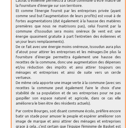
L’achat d’éolienne permettra à cette commune d’être maitre de
la fourniture d’énergie sur son territoire.
Et comme l’énergie fournit par les entreprises privée (ayant
comme seul but l’augmentation de leurs profits) est voué à de
fortes augmentations (dut également à la hausse des matières
premières que nous ne maitrisons pas), celui fournit par la
commune d’Issoudun sera moins onéreux (le vent est une
énergie quasiment gratuite à part l’entretien des éoliennes et
un jour leurs remplacements).
De ce fait avec une énergie moins onéreuse, Issoudun aura plus
d’atout pour attirer les entreprises et les ménages.De plus la
fourniture d’énergie permettra également une hausse des
recettes de la commune, donc une augmentation des dépenses
et/ou réduction des impôts et ainsi attirer toujours ces
ménages et entreprises et ainsi de suite vers un cercle
vertueux.
De même cela apporte une image verte à la commune (avec ses
recettes la commune peut également faire le choix d’une
stabilité de sa population et de ses entreprises pour ne pas
gaspiller son espace naturel et agricole, dans ce cas elle
améliorera le bien être des résidents actuels).
Par contre Bourges, soit disant commune écolo, préfère encore
batir un stade pour amuser le peuple et espérer améliorer son
image de marque et ainsi attirer des ménages et entreprises
grace à cela...c’est certain que l’équipe féminime de Basket est