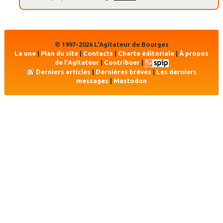
© 1997-2026 L'Agitateur de Bourges
La une
|
Plan du site
|
Contacts
|
Charte éditoriale
|
À propos
de l'Agitateur
|
Contribuer
|
Derniers articles
|
Dernières brèves
|
Les derniers
messages
|
Mastodon