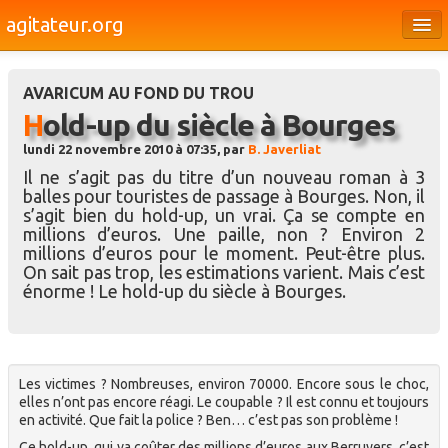
agitateur.org
Éditoriaux
AVARICUM AU FOND DU TROU
Bourges & le Cher
Hold-up du siècle à Bourges
Société
lundi 22 novembre 2010 à 07:35, par
B. Javerliat
Il ne s’agit pas du titre d’un nouveau roman à 3
Culture
balles pour touristes de passage à Bourges. Non, il
s’agit bien du hold-up, un vrai. Ça se compte en
Médias
millions d’euros. Une paille, non ? Environ 2
millions d’euros pour le moment. Peut-être plus.
Dossiers
On sait pas trop, les estimations varient. Mais c’est
énorme ! Le hold-up du siècle à Bourges.
Brèves
Les victimes ? Nombreuses, environ 70000. Encore sous le choc,
elles n’ont pas encore réagi. Le coupable ? Il est connu et toujours
en activité. Que fait la police ? Ben… c’est pas son problème !
Ce hold-up, qui va coûter des millions d’euros aux Berruyers, c’est