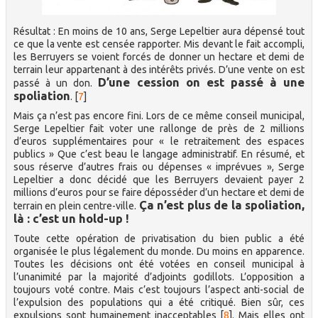
Résultat : En moins de 10 ans, Serge Lepeltier aura dépensé tout
ce que la vente est censée rapporter. Mis devant le fait accompli,
les Berruyers se voient forcés de donner un hectare et demi de
terrain leur appartenant à des intérêts privés. D’une vente on est
D’une cession on est passé à une
passé à un don.
spoliation
.
[
7
]
Mais ça n’est pas encore fini. Lors de ce même conseil municipal,
Serge Lepeltier fait voter une rallonge de près de 2 millions
d’euros supplémentaires pour « le retraitement des espaces
publics » Que c’est beau le langage administratif. En résumé, et
sous réserve d’autres frais ou dépenses « imprévues », Serge
Lepeltier a donc décidé que les Berruyers devaient payer 2
millions d’euros pour se faire déposséder d’un hectare et demi de
Ça n’est plus de la spoliation,
terrain en plein centre-ville.
là : c’est un hold-up !
Toute cette opération de privatisation du bien public a été
organisée le plus légalement du monde. Du moins en apparence.
Toutes les décisions ont été votées en conseil municipal à
l’unanimité par la majorité d’adjoints godillots. L’opposition a
toujours voté contre. Mais c’est toujours l’aspect anti-social de
l’expulsion des populations qui a été critiqué. Bien sûr, ces
expulsions sont humainement inacceptables
[
8
]
. Mais elles ont