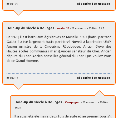
#30329
Répondre à ce message
Hold-up du siècle à Bourges
-
nantis 18
- 22 novembre 2010 à 13:47
En 1978, il est battu aux législatives en Moselle. 1997 (battu par Yann
Galut). Il a été largement battu par Hervé Novelli à la primaire UMP.
Ancien ministre de la Cinquième République. Ancien élève des
Hautes écoles communales (Paris).Ancien sénateur du Cher. Ancien
député du Cher. Ancien conseiller général du Cher. Que voulez vous
de ce Grand Homme.
#30283
Répondre à ce message
Hold-up du siècle à Bourges
-
Croquignol
- 22 novembre 2010 à
16:34
Il a aussi été élu maire deux fois de suite et au premier tour s’il