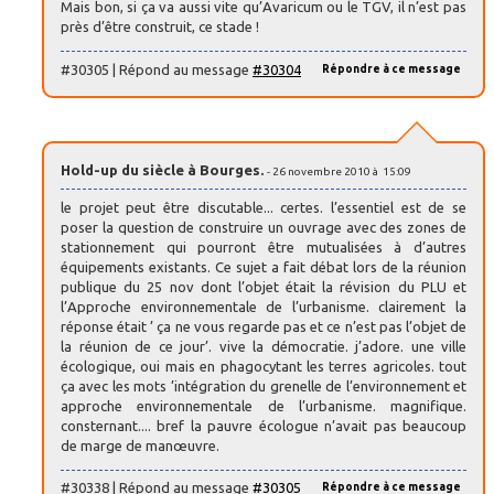
Mais bon, si ça va aussi vite qu’Avaricum ou le TGV, il n’est pas
près d’être construit, ce stade !
#30305 | Répond au message
#30304
Répondre à ce message
Hold-up du siècle à Bourges.
- 26 novembre 2010 à 15:09
le projet peut être discutable... certes. l’essentiel est de se
poser la question de construire un ouvrage avec des zones de
stationnement qui pourront être mutualisées à d’autres
équipements existants. Ce sujet a fait débat lors de la réunion
publique du 25 nov dont l’objet était la révision du PLU et
l’Approche environnementale de l’urbanisme. clairement la
réponse était ’ ça ne vous regarde pas et ce n’est pas l’objet de
la réunion de ce jour’. vive la démocratie. j’adore. une ville
écologique, oui mais en phagocytant les terres agricoles. tout
ça avec les mots ’intégration du grenelle de l’environnement et
approche environnementale de l’urbanisme. magnifique.
consternant.... bref la pauvre écologue n’avait pas beaucoup
de marge de manœuvre.
#30338 | Répond au message
#30305
Répondre à ce message