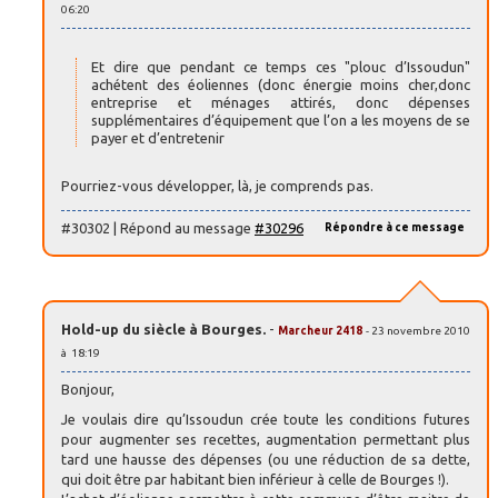
06:20
Et dire que pendant ce temps ces "plouc d’Issoudun"
achétent des éoliennes (donc énergie moins cher,donc
entreprise et ménages attirés, donc dépenses
supplémentaires d’équipement que l’on a les moyens de se
payer et d’entretenir
Pourriez-vous développer, là, je comprends pas.
#30302 | Répond au message
#30296
Répondre à ce message
Hold-up du siècle à Bourges.
-
Marcheur 2418
- 23 novembre 2010
à 18:19
Bonjour,
Je voulais dire qu’Issoudun crée toute les conditions futures
pour augmenter ses recettes, augmentation permettant plus
tard une hausse des dépenses (ou une réduction de sa dette,
qui doit être par habitant bien inférieur à celle de Bourges !).