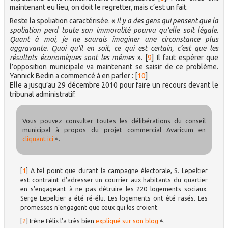
maintenant eu lieu, on doit le regretter, mais c’est un fait.
Reste la spoliation caractérisée. «
Il y a des gens qui pensent que la
spoliation perd toute son immoralité pourvu qu’elle soit légale.
Quant à moi, je ne saurais imaginer une circonstance plus
aggravante. Quoi qu’il en soit, ce qui est certain, c’est que les
résultats économiques sont les mêmes
».
[
9
]
Il faut espérer que
l’opposition municipale va maintenant se saisir de ce problème.
Yannick Bedin a commencé à en parler :
[
10
]
Elle a jusqu’au 29 décembre 2010 pour faire un recours devant le
tribunal administratif.
Vous pouvez consulter toutes les délibérations du conseil
municipal à propos du projet commercial Avaricum en
cliquant ici
.
[
1
]
A tel point que durant la campagne électorale, S. Lepeltier
est contraint d’adresser un courrier aux habitants du quartier
en s’engageant à ne pas détruire les 220 logements sociaux.
Serge Lepeltier a été ré-élu. Les logements ont été rasés. Les
promesses n’engagent que ceux qui les croient.
[
2
]
Irène Félix l’a très bien
expliqué sur son blog
.