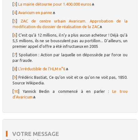
[
3
]
La mairie détourne pour 1.400.000 euros
[
4
]
Avaricum en panne
[
5
]
ZAC de centre urbain Avaricum. Approbation de la
modification du dossier de réalisation de la ZAC
[
6
]
C’est qu’à 12 millions, il n’y a plus aucun acheteur ! Déjà qu’à
5,5 millions, ils ne se bousculent pas au portillon... D’ailleurs, un
premier appel d’offre a été infructueux en 2005
[
7
]
Spoliation : Action par laquelle on dépossède par force ou
par fraude.
[
8
]
L’irréductible de l’HLM n°6
[
9
]
Frédéric Bastiat, Ce qu’on voit et ce qu’on ne voit pas, 1850.
Source Wikipedia.
[
10
]
Yannick Bedin a commencé à en parler :
Le trou
d’Avaricum
VOTRE MESSAGE