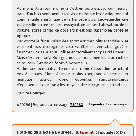
Au moins Avaricum même si c’est un pure espace commercial
part d’un bon sentiment, c’est à dire réduire le développement
commerciale anarchique de la banlieue pour sauvegarder une
centre ville animé tout en essayant de limiter l’utilisation de la
voiture, aprés certes ce dossiers n’est pas super bien gérée et
opaque.
Par contre le futur Palais des sport est bien plus scandaleux et
vraiment pas écologique, cela va être un véritable gouffre
financier, une salle sous utiliser et certainement pas trés beau.
Mais c’est vrai qu’à Bourges nous aimons bien les truc inutiles
et couteux (Stade de foot,vélodrome...).
Et dire que pendant ce temps ces "plouc d’Issoudun" achétent
des éoliennes (donc énergie moins cher,donc entreprise et
ménages attirés, donc dépenses supplémentaires
d’équipement que l’on a les moyens de se payer et d’entretenir.
Pauvre Bourges
#30296 | Répond au message
#30280
Répondre à ce message
Hold-up du siècle à Bourges.
-
B. Javerliat
- 23 novembre 2010 à