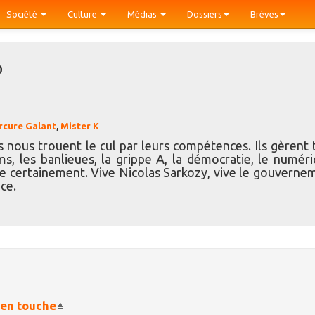
Société
Culture
Médias
Dossiers
Brèves
0
cure Galant
,
Mister K
es nous trouent le cul par leurs compétences. Ils gèrent 
oms, les banlieues, la grippe A, la démocratie, le numéri
lie certainement. Vive Nicolas Sarkozy, vive le gouverne
nce.
 en touche