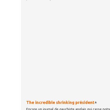
The incredible shrinking président
Encore un journal de gauchiste anglais qui casse notr