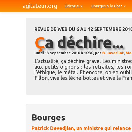
agitateur.org
Éditoriaux
Bourges & le Cher
REVUE DE WEB DU 6 AU 12 SEPTEMBRE 201
Ça déchire...
lundi 13 septembre 2010 à 10:30, par
B. Javerliat
,
Mer
L’actualité, ça déchire grave. Les ministr
aux petits oignons : les retraites, les r
l’éthique, le métal. Et encore, on en oub
Fillon, vive les lèche-bottes et vive la Fra
Bourges
Patrick Devedjian, un ministre qui relance