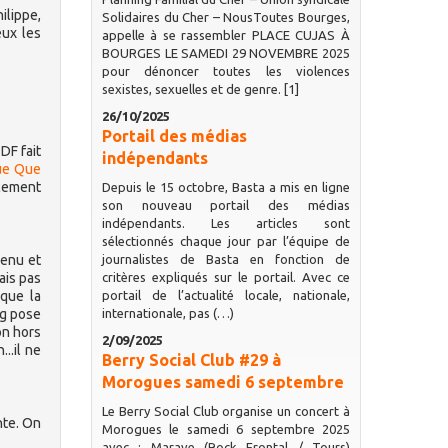
ilippe,
Solidaires du Cher – NousToutes Bourges,
eux les
appelle à se rassembler PLACE CUJAS À
BOURGES LE SAMEDI 29 NOVEMBRE 2025
pour dénoncer toutes les violences
sexistes, sexuelles et de genre. [1]
26/10/2025
Portail des médias
DF fait
indépendants
ue Que
acement
Depuis le 15 octobre, Basta a mis en ligne
son nouveau portail des médias
indépendants. Les articles sont
sélectionnés chaque jour par l’équipe de
venu et
journalistes de Basta en fonction de
ais pas
critères expliqués sur le portail. Avec ce
 que la
portail de l’actualité locale, nationale,
ng pose
internationale, pas (…)
on hors
2/09/2025
..il ne
Berry Social Club #29 à
Morogues samedi 6 septembre
Le Berry Social Club organise un concert à
nte. On
Morogues le samedi 6 septembre 2025
avec : Marave (Rock Frontal / Tours)