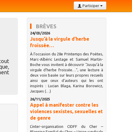
Participer
BRÈVES
24/03/2026
Jusqu’à la virgule d’herbe
froissée…
À l’occasion du 28e Printemps des Poètes,
Marc-Albéric Lestage et Samuel Martin-
tout
Boche vous invitent à découvrir "Jusqu’à la
que,
virgule d’herbe froissée…", une lecture à
ment
deux voix basée sur leurs propres recueils
ainsi que ceux d’auteurs qui les ont
inspirés : Lucian Blaga, Karina Borowicz,
Jacques (…)
26/11/2025
Appel à manifester contre les
violences sexistes, sexuelles et
de genre
L’inter-organisation CIDFF du Cher –
Planning Familial du Cher – Union syndicale