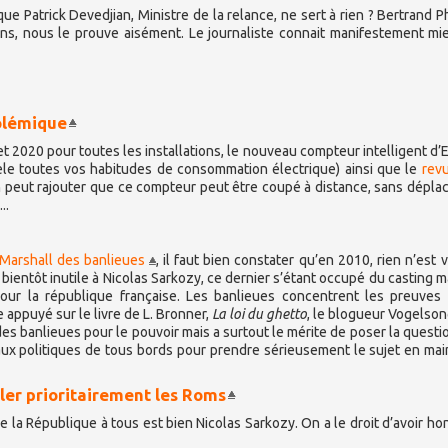
 Patrick Devedjian, Ministre de la relance, ne sert à rien ? Bertrand Ph
ons, nous le prouve aisément. Le journaliste connait manifestement mi
polémique
 2020 pour toutes les installations, le nouveau compteur intelligent d’E
le toutes vos habitudes de consommation électrique) ainsi que le
rev
On peut rajouter que ce compteur peut être coupé à distance, sans dépl
..
 Marshall des banlieues
, il faut bien constater qu’en 2010, rien n’est 
bientôt inutile à Nicolas Sarkozy, ce dernier s’étant occupé du casting m
pour la république française. Les banlieues concentrent les preuves
 appuyé sur le livre de L. Bronner,
La loi du ghetto
, le blogueur Vogelso
 des banlieues pour le pouvoir mais a surtout le mérite de poser la questi
aux politiques de tous bords pour prendre sérieusement le sujet en main.
ler prioritairement les Roms
 la République à tous est bien Nicolas Sarkozy. On a le droit d’avoir ho