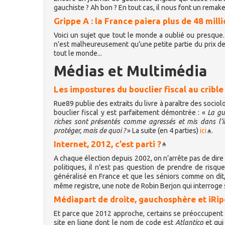
gauchiste ? Ah bon ? En tout cas, il nous font un remak
Grippe A : la France paiera plus de 48 mill
Voici un sujet que tout le monde a oublié ou presque. 
n’est malheureusement qu’une petite partie du prix de
tout le monde...
Médias et Multimédia
Les impostures du bouclier fiscal au cribl
Rue89 publie des extraits du livre à paraître des soci
bouclier fiscal y est parfaitement démontrée : «
La gu
riches sont présentés comme agressés et mis dans l’i
protéger, mais de quoi ?
» La suite (en 4 parties)
ici
.
Internet, 2012, c’est parti ?
A chaque élection depuis 2002, on n’arrête pas de dire 
politiques, il n’est pas question de prendre de risq
généralisé en France et que les séniors comme on dit,
même registre, une note de Robin Berjon qui interroge
Médiapart de droite, gauchosphère et iRip
Et parce que 2012 approche, certains se préoccupent de
site en ligne dont le nom de code est
Atlantico
et qui