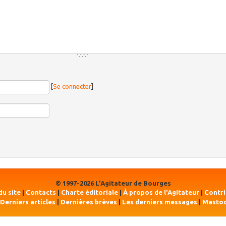
[
Se connecter
]
© 1997-2026 L'Agitateur de Bourges
du site
|
Contacts
|
Charte éditoriale
|
À propos de l'Agitateur
|
Contr
Derniers articles
|
Dernières brèves
|
Les derniers messages
|
Masto