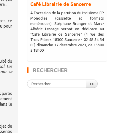
Café Librairie de Sancerre
ra...
À l’occasion de la parution du troisième EP
Monodies (cassette et formats
ros, ce
numériques), Stéphane Branger et Marc-
du pour
Albéric Lestage seront en dédicace au
"Café Librairie de Sancerre" (4 rue des
Trois Pilliers 18300 Sancerre - 02 48 54 34
80) dimanche 17 décembre 2023, de 15h00
à 18h00.
quité du
al. Les
RECHERCHER
pour se
>>
 partis
ivement
dans le
ojet de
essentis