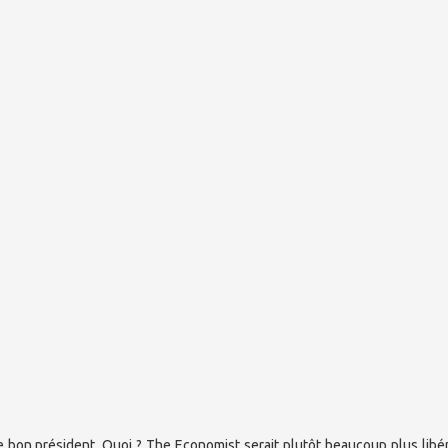
e bon président. Quoi ? The Economist serait plutôt beaucoup plus libé