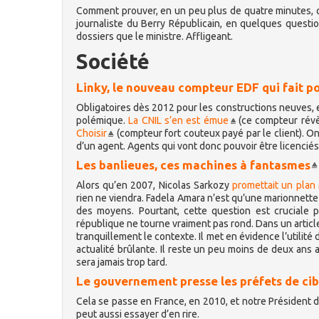
Comment prouver, en un peu plus de quatre minutes, que
journaliste du Berry Républicain, en quelques questi
dossiers que le ministre. Affligeant.
Société
Linky, le nouveau compteur EDF qui fait 
Obligatoires dès 2012 pour les constructions neuves, et
polémique.
La CNIL s’en est émue
(ce compteur révè
Choisir
(compteur fort couteux payé par le client). 
d’un agent. Agents qui vont donc pouvoir être licenciés.
Les banlieues, ces machines à fantasmes
Alors qu’en 2007, Nicolas Sarkozy
promettait un plan
rien ne viendra. Fadela Amara n’est qu’une marionnette 
des moyens. Pourtant, cette question est cruciale 
république ne tourne vraiment pas rond. Dans un article
tranquillement le contexte. Il met en évidence l’utilité
actualité brûlante. Il reste un peu moins de deux ans 
sera jamais trop tard.
Le gouvernement presse les préfets de cib
Cela se passe en France, en 2010, et notre Président de
peut aussi essayer d’en rire.