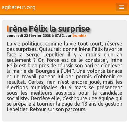
agitateur.org
Éditoriaux
Irène Félix la surprise
Bourges & le Cher
vendredi 22 février 2008 à 07:52, par
bombix
Société
La vie politique, comme la vie tout court, réserve
des surprises. Qui aurait donné Irène Félix favorite
Culture
face à Serge Lepeltier il y a moins d’un an
seulement ? Or, force est de le constater, Irène
Médias
Félix est bien près de réussir son pari et d’enlever
la mairie de Bourges à l’UMP. Une volonté tenace
Dossiers
et un travail patient lui ont permis d’obtenir ce
résultat. Certes, rien n’est encore joué, mais les
Brèves
élections municipales du 9 mars se présentent
sous les meilleurs auspices pour la candidate
socialiste. Derrière elle, c’est toute une équipe qui
se prépare à tourner la page de 13 ans de gestion
Lepeltier. Retour sur son parcours.