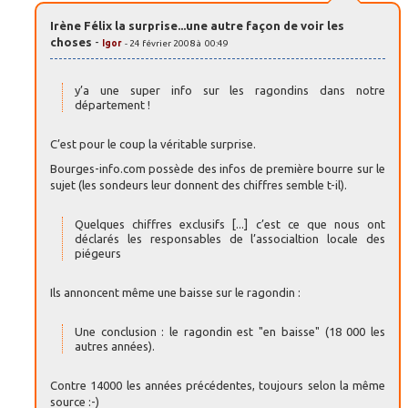
Irène Félix la surprise...une autre façon de voir les
choses
-
Igor
- 24 février 2008 à 00:49
y’a une super info sur les ragondins dans notre
département !
C’est pour le coup la véritable surprise.
Bourges-info.com possède des infos de première bourre sur le
sujet (les sondeurs leur donnent des chiffres semble t-il).
Quelques chiffres exclusifs [...] c’est ce que nous ont
déclarés les responsables de l’associaltion locale des
piégeurs
Ils annoncent même une baisse sur le ragondin :
Une conclusion : le ragondin est "en baisse" (18 000 les
autres années).
Contre 14000 les années précédentes, toujours selon la même
source :-)