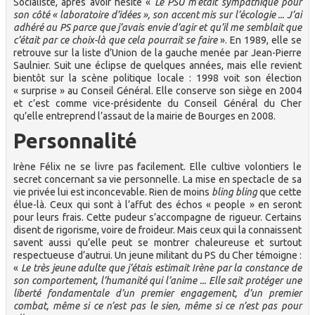
Socialiste, après avoir hésité «
Le PSU m’était sympathique pour
son côté « laboratoire d’idées », son accent mis sur l’écologie ... J’ai
adhéré au PS parce que j’avais envie d’agir et qu’il me semblait que
c’était par ce choix-là que cela pourrait se faire
». En 1989, elle se
retrouve sur la liste d’Union de la gauche menée par Jean-Pierre
Saulnier. Suit une éclipse de quelques années, mais elle revient
bientôt sur la scène politique locale : 1998 voit son élection
« surprise » au Conseil Général. Elle conserve son siège en 2004
et c’est comme vice-présidente du Conseil Général du Cher
qu’elle entreprend l’assaut de la mairie de Bourges en 2008.
Personnalité
Irène Félix ne se livre pas facilement. Elle cultive volontiers le
secret concernant sa vie personnelle. La mise en spectacle de sa
vie privée lui est inconcevable. Rien de moins
bling bling
que cette
élue-là. Ceux qui sont à l’affut des échos « people » en seront
pour leurs frais. Cette pudeur s’accompagne de rigueur. Certains
disent de rigorisme, voire de froideur. Mais ceux qui la connaissent
savent aussi qu’elle peut se montrer chaleureuse et surtout
respectueuse d’autrui. Un jeune militant du PS du Cher témoigne :
«
Le très jeune adulte que j’étais estimait Irène par la constance de
son comportement, l’humanité qui l’anime ... Elle sait protéger une
liberté fondamentale d’un premier engagement, d’un premier
combat, même si ce n’est pas le sien, même si ce n’est pas pour