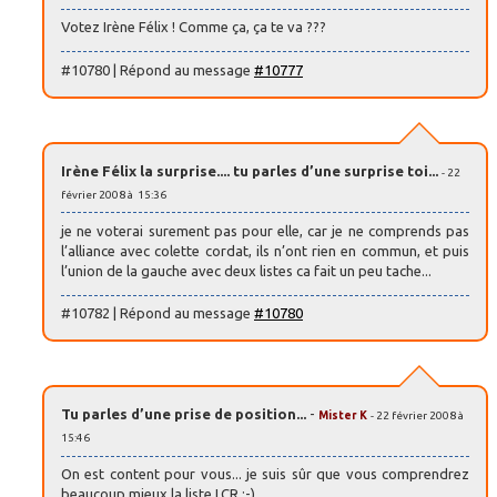
Votez Irène Félix ! Comme ça, ça te va ???
#10780 | Répond au message
#10777
Irène Félix la surprise.... tu parles d’une surprise toi...
- 22
février 2008 à 15:36
je ne voterai surement pas pour elle, car je ne comprends pas
l’alliance avec colette cordat, ils n’ont rien en commun, et puis
l’union de la gauche avec deux listes ca fait un peu tache...
#10782 | Répond au message
#10780
Tu parles d’une prise de position...
-
Mister K
- 22 février 2008 à
15:46
On est content pour vous... je suis sûr que vous comprendrez
beaucoup mieux la liste LCR ;-)