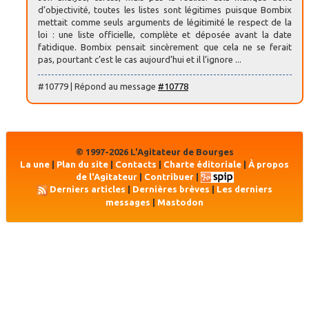
d’objectivité, toutes les listes sont légitimes puisque Bombix
mettait comme seuls arguments de légitimité le respect de la
loi : une liste officielle, complète et déposée avant la date
fatidique. Bombix pensait sincèrement que cela ne se ferait
pas, pourtant c’est le cas aujourd’hui et il l’ignore ...
#10779 | Répond au message
#10778
© 1997-2026 L'Agitateur de Bourges
La une
|
Plan du site
|
Contacts
|
Charte éditoriale
|
À propos
de l'Agitateur
|
Contribuer
|
Derniers articles
|
Dernières brèves
|
Les derniers
messages
|
Mastodon