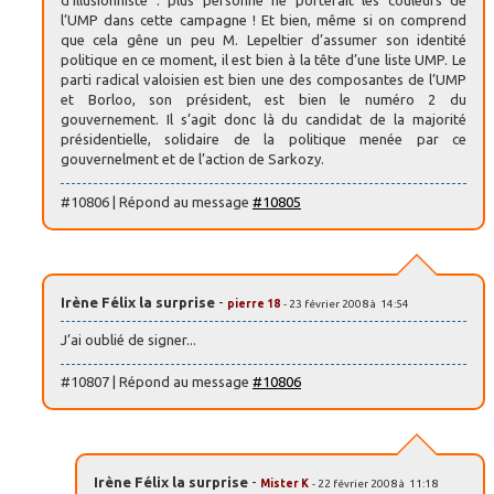
d’illusionniste : plus personne ne porterait les couleurs de
l’UMP dans cette campagne ! Et bien, même si on comprend
que cela gêne un peu M. Lepeltier d’assumer son identité
politique en ce moment, il est bien à la tête d’une liste UMP. Le
parti radical valoisien est bien une des composantes de l’UMP
et Borloo, son président, est bien le numéro 2 du
gouvernement. Il s’agit donc là du candidat de la majorité
présidentielle, solidaire de la politique menée par ce
gouvernelment et de l’action de Sarkozy.
#10806 | Répond au message
#10805
Irène Félix la surprise
-
pierre 18
- 23 février 2008 à 14:54
J’ai oublié de signer...
#10807 | Répond au message
#10806
Irène Félix la surprise
-
Mister K
- 22 février 2008 à 11:18