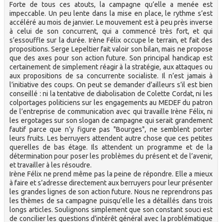
Forte de tous ces atouts, la campagne qu’elle a menée est
impeccable. Un peu lente dans la mise en place, le rythme s’est
accéléré au mois de janvier. Le mouvement est à peu près inverse
à celui de son concurrent, qui a commencé très fort, et qui
s’essouffle sur la durée. Irène Félix occupe le terrain, et fait des
propositions. Serge Lepeltier fait valoir son bilan, mais ne propose
que des axes pour son action future. Son principal handicap est
certainement de simplement réagir à la stratégie, aux attaques ou
aux propositions de sa concurrente socialiste. Il n’est jamais à
l’initiative des coups. On peut se demander d’ailleurs s’il est bien
conseillé : ni la tentative de diabolisation de Colette Cordat, ni les
colportages politiciens sur les engagements au MEDEF du patron
de l’entreprise de communication avec qui travaille Irène Félix, ni
les ergotages sur son slogan de campagne qui serait grandement
fautif parce que n’y figure pas "Bourges", ne semblent porter
leurs fruits. Les berruyers attendent autre chose que ces petites
querelles de bas étage. Ils attendent un programme et de la
détermination pour poser les problèmes du présent et de l’avenir,
et travailler à les résoudre.
Irène Félix ne prend même pas la peine de répondre. Elle a mieux
à faire et s’adresse directement aux berruyers pour leur présenter
les grandes lignes de son action future. Nous ne reprendrons pas
les thèmes de sa campagne puisqu’elle les a détaillés dans trois
longs articles. Soulignons simplement que son constant souci est
de concilier les questions d’intérêt général avec la problématique