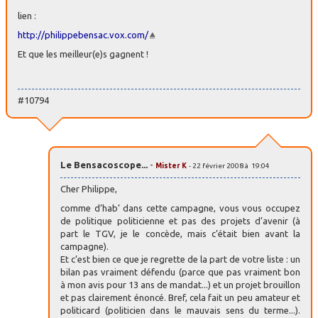
lien :
http://philippebensac.vox.com/
Et que les meilleur(e)s gagnent !
#10794
Le Bensacoscope...
-
Mister K
- 22 février 2008 à 19:04
Cher Philippe,
comme d’hab’ dans cette campagne, vous vous occupez
de politique politicienne et pas des projets d’avenir (à
part le TGV, je le concède, mais c’était bien avant la
campagne).
Et c’est bien ce que je regrette de la part de votre liste : un
bilan pas vraiment défendu (parce que pas vraiment bon
à mon avis pour 13 ans de mandat...) et un projet brouillon
et pas clairement énoncé. Bref, cela fait un peu amateur et
politicard (politicien dans le mauvais sens du terme...).