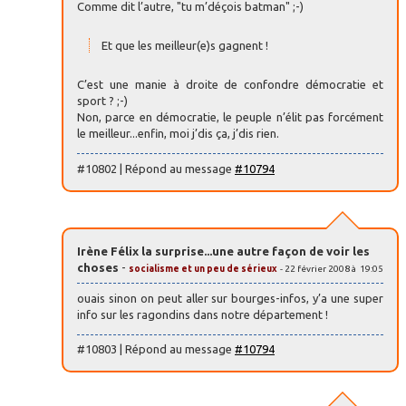
Comme dit l’autre, "tu m’déçois batman" ;-)
Et que les meilleur(e)s gagnent !
C’est une manie à droite de confondre démocratie et
sport ? ;-)
Non, parce en démocratie, le peuple n’élit pas forcément
le meilleur...enfin, moi j’dis ça, j’dis rien.
#10802 | Répond au message
#10794
Irène Félix la surprise...une autre façon de voir les
choses
-
socialisme et un peu de sérieux
- 22 février 2008 à 19:05
ouais sinon on peut aller sur bourges-infos, y’a une super
info sur les ragondins dans notre département !
#10803 | Répond au message
#10794