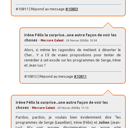
#10811 | Répond au message
#10803
Irène Félix la surprise...une autre façon de voir les
choses
-
Mercure Galant
- 24 février 2008 à 10:34
Alors, si même les ragondins de mettent à déserter le
Cher... Y a t’il de vraies propositions pour tenter de
remédier à cet exode sur les programmes de Serge, Irène
et Jean-Luc ?
#10812 | Répond au message
#10811
Irène Félix la surprise...une autre façon de voir les
choses
-
Mercure Galant
- 24 février 2008 à 11:13
Pardon, pardon, je voulais bien évidemment dire "les
programmes de Serge (Lepeltier), Irène (Félix) et
Julien
(Jean-
Luc). N’y voir aucune discrimination, ou aucun acte