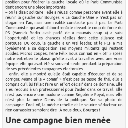
position pour fédérer la gauche locale où le Parti Communiste
tient encore une place importante.
–
on la disait solitaire : elle a réussi comme personne avant elle à
réunir la gauche sur Bourges. « La Gauche Unie » n’est pas un
slogan en l’air, mais une réalité construite pas à pas. Le Parti
Communiste, qui avait d’abord renâclé devant le coup de force du
PS (Yannick Bedin avait parlé de « mauvais coup ») a saisi
l’opportunité et les chances réelles dont cette alliance est
porteuse. Du coup, la gauche a un vrai leader, et le PCF a mis
loyalement a sa disposition ses moyens militants qui restent
solides. Micros coupés, Irène Félix nous confiait en « off » après
notre entretien le plaisir qu’elle avait à travailler avec une vraie
équipe, elle qui avait été si souvent seule pendant la préparation
de ses précédentes campagnes électorales.
–
enfin, elle a montré qu’elle était capable d’écouter et de se
corriger. Même si la « comm’ » n’est pas sa tasse de thé, elle a
compris qu’il lui fallait faire un effort décisif dans ce domaine. Elle
a eu recours à un professionnel pour l’aider dans ce travail. Elle
n’est pas encore une madone comme Ségolène Royal, mais elle
n’est plus la mère Denis de la politique. Sur sa photo de
campagne, l’oeil vif, la mèche rebelle et le sourire séducteur un
rien carnassier semblent dire : À nous deux, Bourges !
Une campagne bien menée