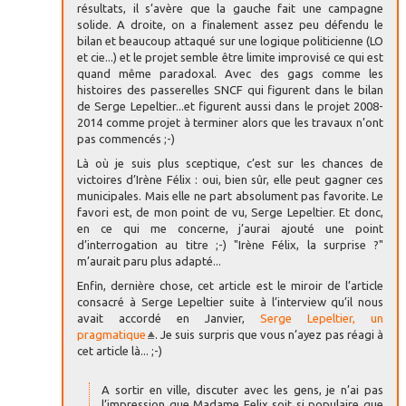
résultats, il s’avère que la gauche fait une campagne
solide. A droite, on a finalement assez peu défendu le
bilan et beaucoup attaqué sur une logique politicienne (LO
et cie...) et le projet semble être limite improvisé ce qui est
quand même paradoxal. Avec des gags comme les
histoires des passerelles SNCF qui figurent dans le bilan
de Serge Lepeltier...et figurent aussi dans le projet 2008-
2014 comme projet à terminer alors que les travaux n’ont
pas commencés ;-)
Là où je suis plus sceptique, c’est sur les chances de
victoires d’Irène Félix : oui, bien sûr, elle peut gagner ces
municipales. Mais elle ne part absolument pas favorite. Le
favori est, de mon point de vu, Serge Lepeltier. Et donc,
en ce qui me concerne, j’aurai ajouté une point
d’interrogation au titre ;-) "Irène Félix, la surprise ?"
m’aurait paru plus adapté...
Enfin, dernière chose, cet article est le miroir de l’article
consacré à Serge Lepeltier suite à l’interview qu’il nous
avait accordé en Janvier,
Serge Lepeltier, un
pragmatique
. Je suis surpris que vous n’ayez pas réagi à
cet article là... ;-)
A sortir en ville, discuter avec les gens, je n’ai pas
l’impression que Madame Felix soit si populaire que