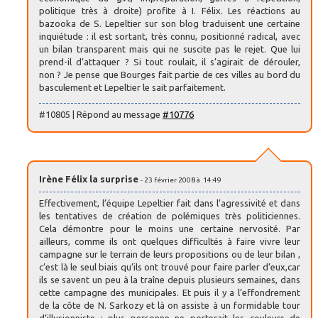
politique très à droite) profite à I. Félix. Les réactions au
bazooka de S. Lepeltier sur son blog traduisent une certaine
inquiétude : il est sortant, très connu, positionné radical, avec
un bilan transparent mais qui ne suscite pas le rejet. Que lui
prend-il d’attaquer ? Si tout roulait, il s’agirait de dérouler,
non ? Je pense que Bourges fait partie de ces villes au bord du
basculement et Lepeltier le sait parfaitement.
#10805 | Répond au message
#10776
Irène Félix la surprise
- 23 février 2008 à 14:49
Effectivement, l’équipe Lepeltier fait dans l’agressivité et dans
les tentatives de création de polémiques très politiciennes.
Cela démontre pour le moins une certaine nervosité. Par
ailleurs, comme ils ont quelques difficultés à faire vivre leur
campagne sur le terrain de leurs propositions ou de leur bilan ,
c’est là le seul biais qu’ils ont trouvé pour faire parler d’eux,car
ils se savent un peu à la traîne depuis plusieurs semaines, dans
cette campagne des municipales. Et puis il y a l’effondrement
de la côte de N. Sarkozy et là on assiste à un formidable tour