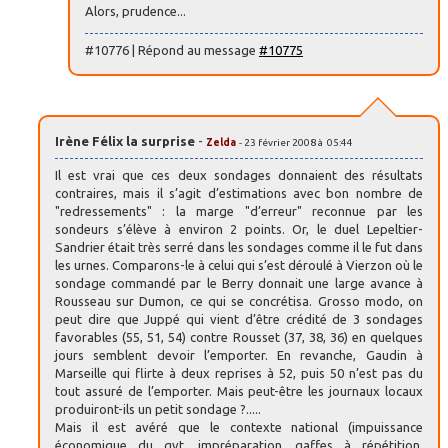
Alors, prudence...
#10776 | Répond au message
#10775
Irène Félix la surprise
-
Zelda
- 23 février 2008 à 05:44
Il est vrai que ces deux sondages donnaient des résultats
contraires, mais il s’agit d’estimations avec bon nombre de
"redressements" : la marge "d’erreur" reconnue par les
sondeurs s’élève à environ 2 points. Or, le duel Lepeltier-
Sandrier était très serré dans les sondages comme il le fut dans
les urnes. Comparons-le à celui qui s’est déroulé à Vierzon où le
sondage commandé par le Berry donnait une large avance à
Rousseau sur Dumon, ce qui se concrétisa. Grosso modo, on
peut dire que Juppé qui vient d’être crédité de 3 sondages
favorables (55, 51, 54) contre Rousset (37, 38, 36) en quelques
jours semblent devoir l’emporter. En revanche, Gaudin à
Marseille qui flirte à deux reprises à 52, puis 50 n’est pas du
tout assuré de l’emporter. Mais peut-être les journaux locaux
produiront-ils un petit sondage ?.....
Mais il est avéré que le contexte national (impuissance
économique du gvt, impréparation, gaffes à répétition,