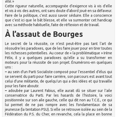
elle.
»
Cette rigueur naturelle, accompagnée d’exigence vis à vis d’elle
et vis à vis des autres, ont sans doute d’abord joué en sa défaveur.
Faire de la politique, c’est aussi savoir séduire. Elle a conscience
que c’est ici que le bât blesse, et elle va surmonter cet handicap
avec sa méthode habituelle, faite de réflexion et de travail.
À l’assaut de Bourges
Le secret de la réussite, ce n’est peut-être pas tant l’art de
résoudre les paradoxes, que de les faire jouer pour en tirer toutes
les richesses potentielles. Au coeur de « la problématique » Irène
Félix, il y a quelques paradoxes qu’elle a su transformer en
moteurs pour la réussite de son projet. Énumérons-en quelques
uns :
–
au sein d’un Parti Socialiste composé pour l’essentiel d’élus qui
se servent du parti pour faire carrière, son parcours est avant tout
celui d’une militante, de quelqu’un qui a des idées et qui travaille
pour les faire aboutir.
–
adoubée par Laurent Fabius, elle aurait dû se situer sur l’aile
conservatrice du Parti. Par les hasards de l’histoire, la voici
positionnée sur son aile gauche, celle qui dit non au T.C.E., ce qui
lui permet de ne pas rompre avec les fondamentaux de sa
jeunesse (la tentation PSU). Si elle se retrouve isolée au sein de la
Fédération du P.S. du Cher, en revanche, cela la place en bonne