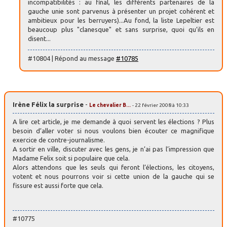
incompatibilités : au final, les différents partenaires de la
gauche unie sont parvenus à présenter un projet cohérent et
ambitieux pour les berruyers)...Au fond, la liste Lepeltier est
beaucoup plus "clanesque" et sans surprise, quoi qu’ils en
disent...
#10804 | Répond au message
#10785
Irène Félix la surprise
-
Le chevalier B...
- 22 février 2008 à 10:33
A lire cet article, je me demande à quoi servent les élections ? Plus
besoin d’aller voter si nous voulons bien écouter ce magnifique
exercice de contre-journalisme.
A sortir en ville, discuter avec les gens, je n’ai pas l’impression que
Madame Felix soit si populaire que cela.
Alors attendons que les seuls qui feront l’élections, les citoyens,
votent et nous pourrons voir si cette union de la gauche qui se
fissure est aussi forte que cela.
#10775