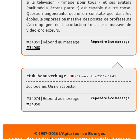
si la télévision - l’image pour tous - et ses avatars
(multimédia, écrans partout) est capable d’autre chose.
Question angoissante quand on constate que dans les
écoles, la suppression massive des postes de professeurs
s’accompagne de l’introduction tout aussi massive de
vidéo-projecteurs.
#34061 | Répond au message
Répondre à ce message
#34060
et du beau verbiage
-
DD
- 14 novembre 2011 à 14:41
Joli poème. Un rien taoïste.
#34074 | Répond au message
Répondre à ce message
#34060
© 1997-2026 L'Agitateur de Bourges
La une
|
Plan du site
|
Contacts
|
Charte éditoriale
|
À propos