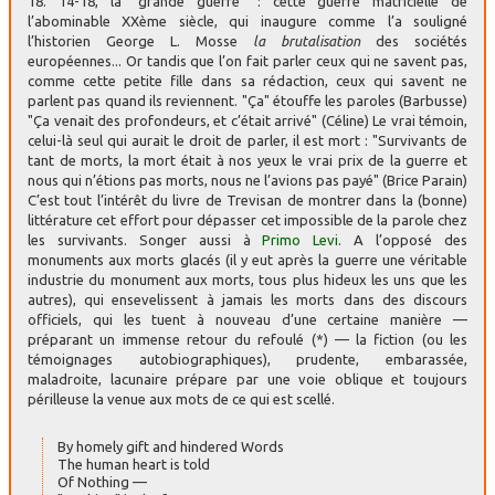
18. 14-18, la "grande guerre" : cette guerre matricielle de
l’abominable XXème siècle, qui inaugure comme l’a souligné
l’historien George L. Mosse
la brutalisation
des sociétés
européennes... Or tandis que l’on fait parler ceux qui ne savent pas,
comme cette petite fille dans sa rédaction, ceux qui savent ne
parlent pas quand ils reviennent. "Ça" étouffe les paroles (Barbusse)
"Ça venait des profondeurs, et c’était arrivé" (Céline) Le vrai témoin,
celui-là seul qui aurait le droit de parler, il est mort : "Survivants de
tant de morts, la mort était à nos yeux le vrai prix de la guerre et
nous qui n’étions pas morts, nous ne l’avions pas payé" (Brice Parain)
C’est tout l’intérêt du livre de Trevisan de montrer dans la (bonne)
littérature cet effort pour dépasser cet impossible de la parole chez
les survivants. Songer aussi à
Primo Levi
. A l’opposé des
monuments aux morts glacés (il y eut après la guerre une véritable
industrie du monument aux morts, tous plus hideux les uns que les
autres), qui ensevelissent à jamais les morts dans des discours
officiels, qui les tuent à nouveau d’une certaine manière —
préparant un immense retour du refoulé (*) — la fiction (ou les
témoignages autobiographiques), prudente, embarassée,
maladroite, lacunaire prépare par une voie oblique et toujours
périlleuse la venue aux mots de ce qui est scellé.
By homely gift and hindered Words
The human heart is told
Of Nothing —