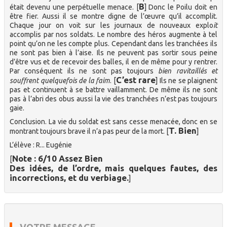
B
était devenu une perpétuelle menace. [
] Donc le Poilu doit en
être fier. Aussi il se montre digne de l’œuvre qu’il accomplit.
Chaque jour on voit sur les journaux de nouveaux explo
it
accomplis par nos soldats. Le nombre des héros augmente à tel
point qu’on ne les compte plus. Cependant dans les tranchées ils
ne sont pas bien à l’aise. Ils ne peuvent pas sortir sous peine
d’être vus et de recevoir des balles, il en de même pour y rentrer.
Par conséquent ils ne sont pas toujours
bien ravitaillés et
C’est rare
souffrent quelquefois de la faim
. [
] Ils ne se plaignent
pas et continuent à se battre vaillamment. De même ils ne sont
pas à l’abri des obus aussi la vie des tranchées n’est pas toujours
gaie.
Conclusion. La vie du soldat est sans cesse menacée, donc en se
T. Bien
montrant toujours brave il n’a pas peur de la mort. [
]
L’élève : R... Eugénie
Note : 6/10 Assez Bien
[
Des idées, de l’ordre, mais quelques fautes, des
incorrections, et du verbiage.
]
VOTRE MESSAGE