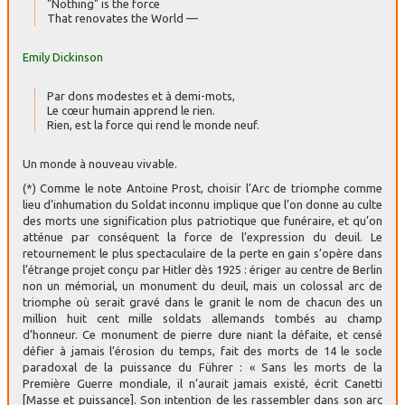
"Nothing" is the force
That renovates the World —
Emily Dickinson
Par dons modestes et à demi-mots,
Le cœur humain apprend le rien.
Rien, est la force qui rend le monde neuf.
Un monde à nouveau vivable.
(*) Comme le note Antoine Prost, choisir l’Arc de triomphe comme
lieu d’inhumation du Soldat inconnu implique que l’on donne au culte
des morts une signification plus patriotique que funéraire, et qu’on
atténue par conséquent la force de l’expression du deuil. Le
retournement le plus spectaculaire de la perte en gain s’opère dans
l’étrange projet conçu par Hitler dès 1925 : ériger au centre de Berlin
non un mémorial, un monument du deuil, mais un colossal arc de
triomphe où serait gravé dans le granit le nom de chacun des un
million huit cent mille soldats allemands tombés au champ
d’honneur. Ce monument de pierre dure niant la défaite, et censé
défier à jamais l’érosion du temps, fait des morts de 14 le socle
paradoxal de la puissance du Führer : « Sans les morts de la
Première Guerre mondiale, il n’aurait jamais existé, écrit Canetti
[Masse et puissance]. Son intention de les rassembler dans son arc