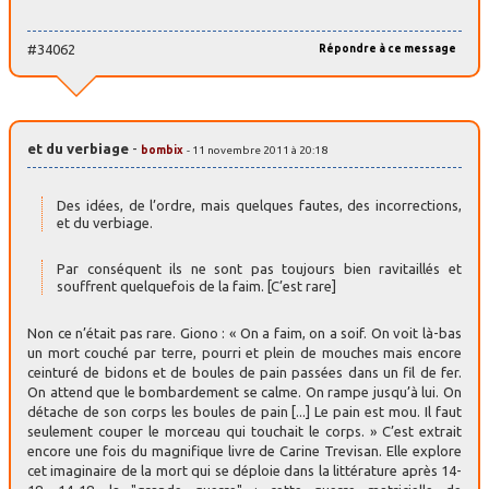
#34062
Répondre à ce message
et du verbiage
-
bombix
- 11 novembre 2011 à 20:18
Des idées, de l’ordre, mais quelques fautes, des incorrections,
et du verbiage.
Par conséquent ils ne sont pas toujours bien ravitaillés et
souffrent quelquefois de la faim. [C’est rare]
Non ce n’était pas rare. Giono : « On a faim, on a soif. On voit là-bas
un mort couché par terre, pourri et plein de mouches mais encore
ceinturé de bidons et de boules de pain passées dans un fil de fer.
On attend que le bombardement se calme. On rampe jusqu’à lui. On
détache de son corps les boules de pain [...] Le pain est mou. Il faut
seulement couper le morceau qui touchait le corps. » C’est extrait
encore une fois du magnifique livre de Carine Trevisan. Elle explore
cet imaginaire de la mort qui se déploie dans la littérature après 14-