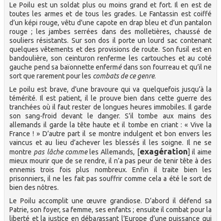
Le Poilu est un soldat plus ou moins grand et fort. Il en est de
toutes les armes et de tous les grades. Le Fantassin est coiffé
d’un képi rouge, vêtu d’une capote en drap bleu et d’un pantalon
rouge ; les jambes serrées dans des molletières, chaussé de
souliers résistants. Sur son dos il porte un lourd sac contenant
quelques vêtements et des provisions de route. Son fusil est en
bandoulière, son ceinturon renferme les cartouches et au coté
gauche pend sa baïonnette enferm
é
dans son fourreau et qu’il ne
sort que rarement pour les
combats de ce genre
.
Le poilu est brave, d’une bravoure qui va quelquefois jusqu’à la
témérité. Il est patient, il le prouve bien dans cette guerre des
tranchées où il faut rester de longues heures immobiles. Il garde
son sang-froid devant le danger. S’il tombe aux mains des
allemands il garde la tête haute et il tombe en criant : « Vive la
France ! » D’autre part il se montre indulgent et bon envers les
vaincus et au lieu d’achever les blessés il les soigne. Il ne se
exagération
montre
pas lâche comme
les Allemands, [
] il aime
mieux mourir que de se rendre, il n’a pas peur de tenir tête à des
ennemis trois fois plus nombreux. Enfin il traite bien les
prisonniers, il ne les fait pas souffrir comme cela a été le sort de
bien des nôtres.
Le Poilu accomplit une œuvre grandiose. D’abord il défend sa
Patrie, son foyer, sa femme, ses enfants ; ensuite il combat pour la
liberté et la justice en déba
r
assant l’Europe d’une puissance qui