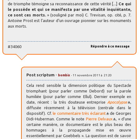
de triomphe témoigne sa reconnaissance de cette vérité [...]
Ce qui
le possède et qui se manifesta par une vitalité inquiétante,
ce sont ces morts.
» (souligné par moi) C. Trevisan, op. cité, p. 7.
Antoine Prost est l’auteur d’un ouvrage pionnier sur les monuments
aux morts.
#34060
Répondre à ce message
Post scriptum
-
bombix
- 11 novembre 2011 à 21:20
Cela rend sensible la dimension politique du Spectacle
triomphant (pour parler comme Debord) sur la parole
humiliée (pour parler comme Ellul). Dernier exemple en
date, récent : la très douteuse entreprise
Apocalypse
,
diffusée récemment à la télévision (centrale dans le
dispositif). Cf.
le commentaire très éclairant
de Georges
Didi-Huberman. Comme le note
Pierre Delvaux
, « d’une
certaine manière, ce documentaire est le plus beau des
hommages à la propagande mise en œuvre
essentiellement par Goebbels ». La question est de savoir