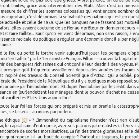
 également de ne pas être épargnées. Alors, partout, on tente de nou
eront limités, grâce aux interventions des États. Mais c’est un mens
en mesure de chiffrer les sommes colossales qui vont encore sombrer d
s important, c’est désormais la solvabilité des nations qui est en quest
rise actuelle et celle de 1929. Que les banques ne se fassent pas mutue
alors, elles avaient coutume de se fier au « prêteur en dernier recours »
Etat faire faillite... Sauf qu’on en vient désormais, non sans raison, à en
mpuissance radicale du politique à réguler une économie dont il a, par négl
onomie.
le feu ou porté la torche venir aujourd’hui jouer les pompiers d’opé
peu "en faillite" par le 1er ministre François Fillon — trouver la bagatelle
ir des banquiers richissimes qui ont confié leur destin à des voyous. Pl
rait presque qu’il fréquente assidûment depuis des années les forums 
 inspiré des travaux du Conseil Scientifique d’Attac ! Qui a oublié, po
rale du Président de la République élu il y a quelques mois reposait sur
’économie par l’immobilier donc. Et doper l’immobilier par le crédit, dans 
issance en (sur)endettant les ménages dont le pouvoir d’achat ne cesse
nt vaciller les Etats-Unis aujourd’hui !
ute leur foi les forces qui ont préparé et mis en branle la catastroph
mes, se taisent – au moins par pudeur.
sme éthique
[
5
]
» ? L’immoralité du capitalisme financier n’est rien d’au
rai, le capitalisme d’entreprise, avec ses patrons paternalistes et leurs « 
encombré de scories moralisatrices. La fin des trente glorieuses et le d
r quoi repose-t-il, au bout de compte ? Partout et toujours, la prospé