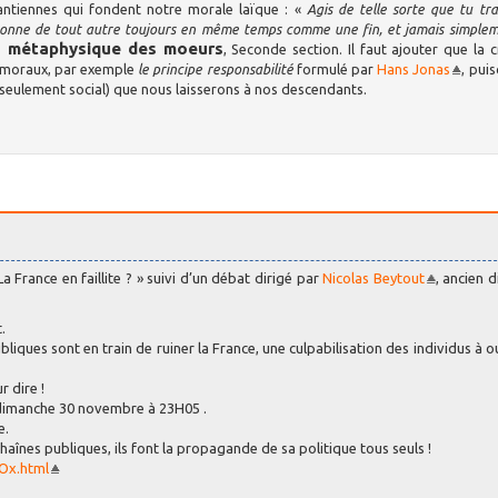
antiennes qui fondent notre morale laïque : «
Agis de telle sorte que tu tra
rsonne de tout autre toujours en même temps comme une fin, et jamais simple
a métaphysique des moeurs
, Seconde section. Il faut ajouter que la c
 moraux, par exemple
le principe responsabilité
formulé par
Hans Jonas
, pui
 seulement social) que nous laisserons à nos descendants.
La France en faillite ? » suivi d’un débat dirigé par
Nicolas Beytout
, ancien d
.
iques sont en train de ruiner la France, une culpabilisation des individus à o
r dire !
, dimanche 30 novembre à 23H05 .
e.
înes publiques, ils font la propagande de sa politique tous seuls !
YOx.html