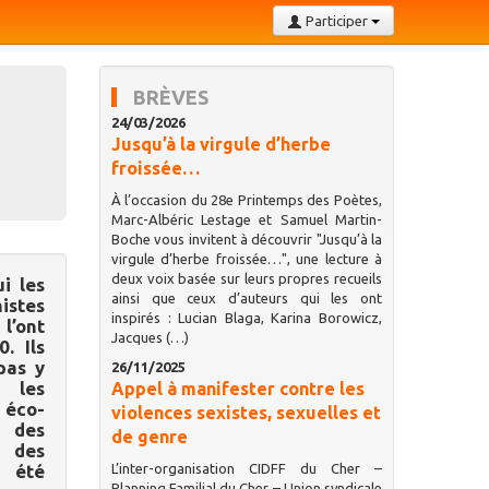
Participer
BRÈVES
24/03/2026
Jusqu’à la virgule d’herbe
froissée…
À l’occasion du 28e Printemps des Poètes,
Marc-Albéric Lestage et Samuel Martin-
Boche vous invitent à découvrir "Jusqu’à la
virgule d’herbe froissée…", une lecture à
deux voix basée sur leurs propres recueils
i les
ainsi que ceux d’auteurs qui les ont
istes
inspirés : Lucian Blaga, Karina Borowicz,
l’ont
Jacques (…)
. Ils
pas y
26/11/2025
s les
Appel à manifester contre les
 éco-
violences sexistes, sexuelles et
s des
de genre
 des
a été
L’inter-organisation CIDFF du Cher –
Planning Familial du Cher – Union syndicale