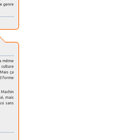
ce genre
n a même
 culture
 Mais ça
nd forme
u Machin
sé, mais
ssi sans