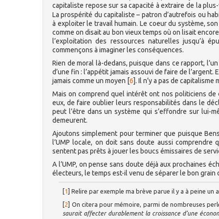
capitaliste repose sur sa capacité à extraire de la plu
La prospérité du capitaliste – patron d’autrefois ou ha
à exploiter le travail humain. Le coeur du système, son
comme on disait au bon vieux temps où on lisait encore
l’exploitation des ressources naturelles jusqu’à 
commençons à imaginer les conséquences.
Rien de moral là-dedans, puisque dans ce rapport, l’un 
d’une fin : l’appétit jamais assouvi de faire de l’argent
jamais comme un moyen
[
6
]
. Il n’y a pas de capitalisme 
Mais on comprend quel intérêt ont nos politiciens de d
eux, de faire oublier leurs responsabilités dans le dé
peut l’être dans un système qui s’effondre sur lui-mê
demeurent.
Ajoutons simplement pour terminer que puisque Bensa
l’UMP locale, on doit sans doute aussi comprendre qu
sentent pas prêts à jouer les boucs émissaires de servi
A l’UMP, on pense sans doute déjà aux prochaines éch
électeurs, le temps est-il venu de séparer le bon grain de
[
1
]
Relire par exemple ma brève parue il y a à peine un 
[
2
]
On citera pour mémoire, parmi de nombreuses perles
saurait affecter durablement la croissance d’une économ