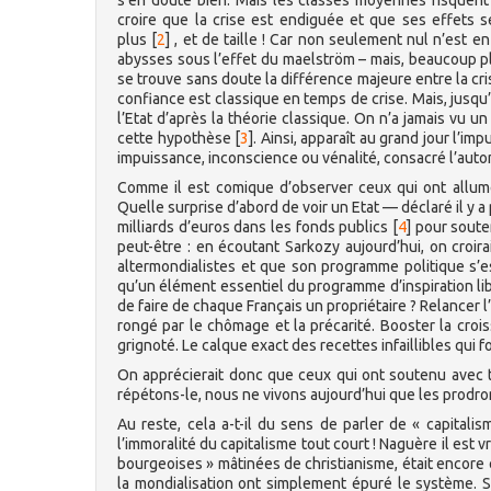
s’en doute bien. Mais les classes moyennes risquent
croire que la crise est endiguée et que ses effets s
plus
[
2
]
, et de taille ! Car non seulement nul n’est 
abysses sous l’effet du maelström – mais, beaucoup plu
se trouve sans doute la différence majeure entre la c
confiance est classique en temps de crise. Mais, jusqu’
l’Etat d’après la théorie classique. On n’a jamais vu un 
cette hypothèse
[
3
]
. Ainsi, apparaît au grand jour l’i
impuissance, inconscience ou vénalité, consacré l’aut
Comme il est comique d’observer ceux qui ont allumé 
Quelle surprise d’abord de voir un Etat — déclaré il y a 
milliards d’euros dans les fonds publics
[
4
]
pour souten
peut-être : en écoutant Sarkozy aujourd’hui, on croi
altermondialistes et que son programme politique s’est
qu’un élément essentiel du programme d’inspiration libé
de faire de chaque Français un propriétaire ? Relancer l
rongé par le chômage et la précarité. Booster la cro
grignoté. Le calque exact des recettes infaillibles qui fo
On apprécierait donc que ceux qui ont soutenu avec to
répétons-le, nous ne vivons aujourd’hui que les prodro
Au reste, cela a-t-il du sens de parler de « capitali
l’immoralité du capitalisme tout court ! Naguère il est v
bourgeoises » mâtinées de christianisme, était encore 
la mondialisation ont simplement épuré le système. Su