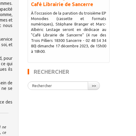
hommes.
Café Librairie de Sancerre
apacité
À l’occasion de la parution du troisième EP
’homme,
Monodies (cassette et formats
èmes et
numériques), Stéphane Branger et Marc-
t nous
Albéric Lestage seront en dédicace au
"Café Librairie de Sancerre" (4 rue des
service
Trois Pilliers 18300 Sancerre - 02 48 54 34
soi, et
80) dimanche 17 décembre 2023, de 15h00
à 18h00.
d, pour
 ce qui
ues ils
RECHERCHER
sein de
>>
r ne se
nce des
é ne
, ce