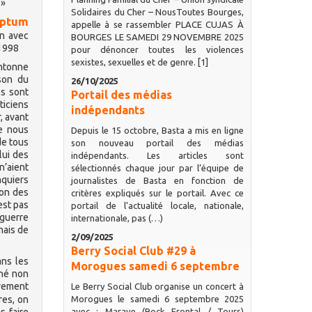
 »
Solidaires du Cher – NousToutes Bourges,
iptum
appelle à se rassembler PLACE CUJAS À
n avec
BOURGES LE SAMEDI 29 NOVEMBRE 2025
 1998
pour dénoncer toutes les violences
sexistes, sexuelles et de genre. [1]
ntonne
son du
26/10/2025
ls sont
Portail des médias
ticiens
indépendants
, avant
de nous
Depuis le 15 octobre, Basta a mis en ligne
de tous
son nouveau portail des médias
lui des
indépendants. Les articles sont
n’aient
sélectionnés chaque jour par l’équipe de
nquiers
journalistes de Basta en fonction de
ion des
critères expliqués sur le portail. Avec ce
est pas
portail de l’actualité locale, nationale,
 guerre
internationale, pas (…)
mais de
2/09/2025
Berry Social Club #29 à
ans les
Morogues samedi 6 septembre
ché non
irement
Le Berry Social Club organise un concert à
res, on
Morogues le samedi 6 septembre 2025
avec : Marave (Rock Frontal / Tours)