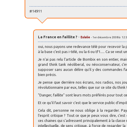
#14911
La France en faillite ?
-
Eulalie
- 1er décembre 2008 à 12:
oui, nous payons une redevance télé pour recevoir la p
à la base c’est pas i-télé, ou la 6 ou tf1..... Ca se veut 
Je n’ai pas relu l’article de Bombix en son entier, mai
grand think tank néoliberal, ou néoconservateur, c’e
supposer sans aucun délire qu’il y des commandes fai
bien précis.
Je pense que derrière nos écrans, nos radios, nos jour
révolutionnaire par eux, telles que sur ce site du think
"Danger, faillite" sont leurs mots préférés pour tout ce 
Et ce qu’il faut savoir c’est que le service public d’i
Cela dit, personne ne nous oblige à la regarder. Pa
l’esprit critique ? Tout ce que je peux vous dire, c’
ces chaines qui s’adressent principalement à la classe
intellectuelle, de sens critique, à force de regarder la