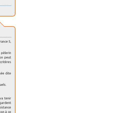
rance 5,
 pèlerin
 on peut
critères
sée dite
uels.
va tenir
egardent
sistance
çon à ce