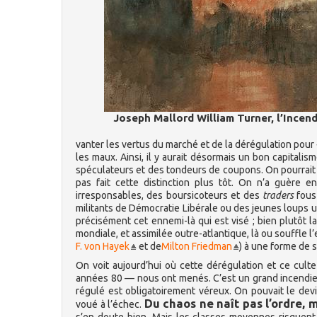
Joseph Mallord William Turner, l’Incen
vanter les vertus du marché et de la dérégulation pour 
les maux. Ainsi, il y aurait désormais un bon capitali
spéculateurs et des tondeurs de coupons. On pourrait f
pas fait cette distinction plus tôt. On n’a guère 
irresponsables, des boursicoteurs et des
traders
fous 
militants de Démocratie Libérale ou des jeunes loups ul
précisément cet ennemi-là qui est visé ; bien plutôt l
mondiale, et assimilée outre-atlantique, là ou souffle l
F. von Hayek
et de
Milton Friedman
) à une forme de 
On voit aujourd’hui où cette dérégulation et ce cult
années 80 — nous ont menés. C’est un grand incendie 
régulé est obligatoirement véreux. On pouvait le dev
Du chaos ne naît pas l’ordre, 
voué à l’échec.