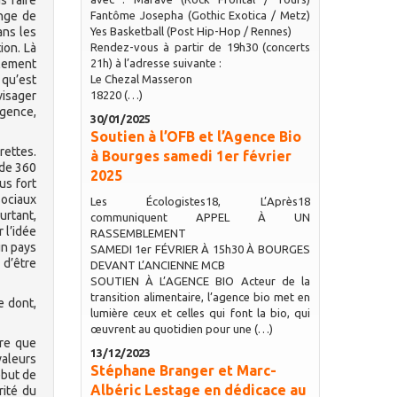
s faire
onge de
Fantôme Josepha (Gothic Exotica / Metz)
ans les
Yes Basketball (Post Hip-Hop / Rennes)
ion. Là
Rendez-vous à partir de 19h30 (concerts
llement
21h) à l’adresse suivante :
 qu’est
Le Chezal Masseron
visager
18220 (…)
igence,
30/01/2025
Soutien à l’OFB et l’Agence Bio
rettes.
à Bourges samedi 1er février
 de 360
2025
us fort
sociaux
Les Écologistes18, L’Après18
urtant,
communiquent APPEL À UN
 l’idée
RASSEMBLEMENT
un pays
SAMEDI 1er FÉVRIER À 15h30 À BOURGES
 d’être
DEVANT L’ANCIENNE MCB
SOUTIEN À L’AGENCE BIO Acteur de la
transition alimentaire, l’agence bio met en
e dont,
lumière ceux et celles qui font la bio, qui
œuvrent au quotidien pour une (…)
tre que
13/12/2023
valeurs
Stéphane Branger et Marc-
ébut de
Albéric Lestage en dédicace au
rité du