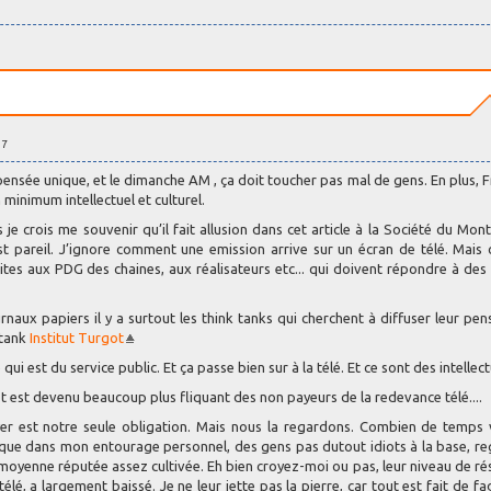
57
ensée unique, et le dimanche AM , ça doit toucher pas mal de gens. En plus, F
un minimum intellectuel et culturel.
s je crois me souvenir qu’il fait allusion dans cet article à la Société du Mont
st pareil. J’ignore comment une emission arrive sur un écran de télé. Mais
tes aux PDG des chaines, aux réalisateurs etc... qui doivent répondre à des 
naux papiers il y a surtout les think tanks qui cherchent à diffuser leur pen
 tank
Institut Turgot
qui est du service public. Et ça passe bien sur à la télé. Et ce sont des intellect
mpôt est devenu beaucoup plus fliquant des non payeurs de la redevance télé....
yer est notre seule obligation. Mais nous la regardons. Combien de temps 
est que dans mon entourage personnel, des gens pas dutout idiots à la base, r
 moyenne réputée assez cultivée. Eh bien croyez-moi ou pas, leur niveau de ré
 télé, a largement baissé. Je ne leur jette pas la pierre, car tout est fait de fa