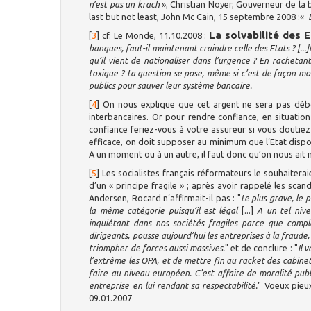
n’est pas un krach
», Christian Noyer, Gouverneur de la 
last but not least, John Mc Cain, 15 septembre 2008 :«
L
La solvabilité des
[
3
]
cf. Le Monde, 11.10.2008 :
banques, faut-il maintenant craindre celle des Etats ? [...]
qu’il vient de nationaliser dans l’urgence ? En rachetant
toxique ? La question se pose, même si c’est de façon moi
publics pour sauver leur système bancaire.
[
4
]
On nous explique que cet argent ne sera pas débou
interbancaires. Or pour rendre confiance, en situation
confiance feriez-vous à votre assureur si vous doutiez
efficace, on doit supposer au minimum que l’Etat dispose
A un moment ou à un autre, il faut donc qu’on nous ait 
[
5
]
Les socialistes français réformateurs le souhaiterai
d’un « principe fragile » ; après avoir rappelé les sca
Andersen, Rocard n’affirmait-il pas : "
Le plus grave, le 
la même catégorie puisqu’il est légal
[...]
A un tel nive
inquiétant dans nos sociétés fragiles parce que compl
dirigeants, pousse aujourd’hui les entreprises à la fraude
triompher de forces aussi massives.
" et de conclure : "
Il 
l’extrême les OPA, et de mettre fin au racket des cabinets
faire au niveau européen. C’est affaire de moralité publ
entreprise en lui rendant sa respectabilité.
" Voeux pieux
09.01.2007