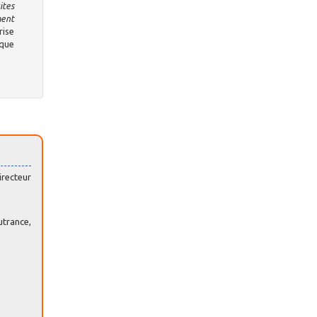
ites
ment
rise
sque
irecteur
utrance,