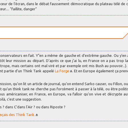
uceur de l’écran, dans le débat faussement démocratique du plateau télé de 
ur.... "faillite, danger"
oconservateurs en fait. Y"en a même de gauche et d’extrême gauche. Ou y’e
ôt leur mission au départ. D’après ce que j’ai lu, en France on a pas trop la
ntrope, mais certains ont mal viré et par exemple ont mis Bush au pouvoir...).
ont partie d’un Think Tank appelé
La Forge
. Et en Europe également ça pre
ssion, qu’on lit un article de journal, qu’on entend Sarko causer, ou Fillon, o
 qu’un think tank ne cherche pas forcément à passer à la télé, ou être politi
ous américaniser, en France, en Europe, va falloir qu’on vive et décrypte au
oilà, c’est une suggestion.
 ? dans C’dans l’Air ? ou dans Riposte ?
nçais des Think Tank.