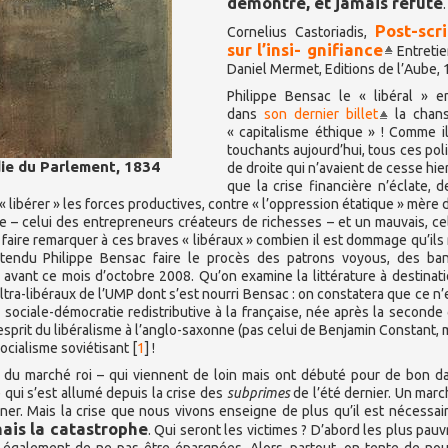
démontré, et jamais réfuté
.
Post-scr
Cornelius Castoriadis,
sur l’insi- gnifiance
Entretie
Daniel Mermet, Editions de l’Aube,
Philippe Bensac le « libéral » e
dans
son dernier billet
la chan
« capitalisme éthique » ! Comme i
touchants aujourd’hui, tous ces poli
die du Parlement, 1834
de droite qui n’avaient de cesse hier
que la crise financière n’éclate, 
« libérer » les forces productives, contre « l’oppression étatique » mère 
sme – celui des entrepreneurs créateurs de richesses – et un mauvais, ce
aire remarquer à ces braves « libéraux » combien il est dommage qu’ils 
entendu Philippe Bensac faire le procès des patrons voyous, des ba
avant ce mois d’octobre 2008. Qu’on examine la littérature à destinat
tra-libéraux de l’UMP dont s’est nourri Bensac : on constatera que ce n’
a sociale-démocratie redistributive à la française, née après la seconde
’esprit du libéralisme à l’anglo-saxonne (pas celui de Benjamin Constant, 
socialisme soviétisant
[
1
]
!
e du marché roi – qui viennent de loin mais ont débuté pour de bon d
qui s’est allumé depuis la crise des
subprimes
de l’été dernier. Un mar
iner. Mais la crise que nous vivons enseigne de plus qu’il est nécessa
mais la catastrophe
. Qui seront les victimes ? D’abord les plus pauv