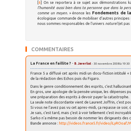
[
6
]
On se reportera à ce sujet aux démonstrations k
l’humanité aussi bien dans ta personne que dans la pe
Fondements de l
comme un moyen.
» énonce les
écologique commande de mobiliser d’autres principes
nous sommes responsables de l’univers
naturel
(et pas
COMMENTAIRES
La France en faillite ?
-
B. Javerliat
- 30 novembre 2008 à 19:30
France 5 a diffusé cet après midi un docu-fiction intitulé « 
de la rédaction des Echos puis du Figaro.
Dans le genre conditionnement des esprits, c’est hallucinant
En gros, une apologie de la pensée unique, les dépenses publ
une préparation des esprits à devoir payer la catastrophe.
La seule note discordante vient de Laurent Joffrin, c’est pou
Si vous ne l’avez pas vu cet apres-midi, ça repasse ce soir
Je sais, c’est tard, mais ç’est à voir tellement c’est incroyabl
Sarko n’a même pas besoin de nommer les dirigeants des cha
Bande annonce :
http://videos.france5.fr/video/iLyROoafJ