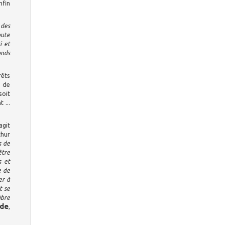
nfin
 des
oute
i et
onds
rêts
e de
soit
 ...
agit
thur
s de
être
s et
e de
er à
t se
ibre
de
,