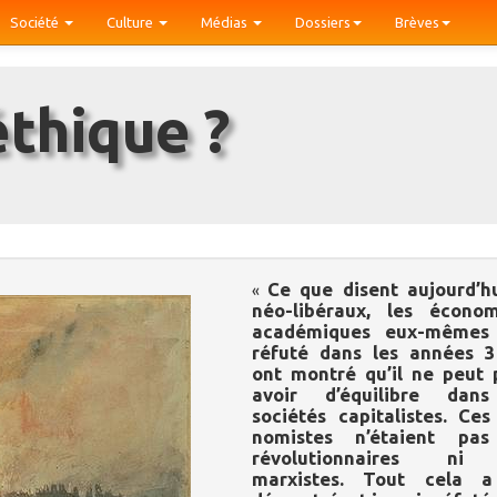
Société
Culture
Médias
Dossiers
Brèves
éthique ?
Ce que disent aujourd’hu
«
néo-libéraux, les économ
académiques eux-mêmes 
réfuté dans les années 30
ont montré qu’il ne peut 
avoir d’équilibre dan
sociétés capitalistes. Ces
nomistes n’étaient pa
révolutionnaires ni
marxistes. Tout cela 