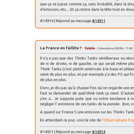
que ça se passe comme ça, sans brutalité, dans la do
d’emission, etc.... Et ça rentre dans la tête tout en douce
#14914 | Répond au message
#14911
La France en faillite ?
-
Eulalie
- 2 décembre 2008 à 11:49
Il n’y a pas que des Thinks Tanks néoliberaux ou né
de ni de droite, ni de gauche, ce qui serait même plut
Think Tanks (c’est plutôt américain à la base et phila
vient de plus en plus, et par exemple y’a des PS qui f
de plus en plus.
Donc, je dis pas qu’à chaque fois qu’on regarde une emi
faut se demander de quel think tank ça vient. D’autant
y’en a... Je suppute juste que vu notre tendance à n
négliger l’ existence de ces tanks de la pensée . Bon, v
A quand sur France 5 une emission sur les Thinks Tanks
En attendant ce jour, voici le site de
l’Observatoire Fra
#14921 | Répond au message
#14914