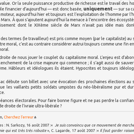
s-value. Or la seule puissance productive de richesse est le travail des 
uniquement
bile financier d’aujourd’hui — est donc basée,
— sur sa c
 moteur, aujourd’hui hier et toujours est l’exploitation de l’homme par l
 Marx. À quoi s’ajoutent aujourd’hui la menace à l’encontre des écosyst
épuisement dont le XIXème siècle de Marx n’avait pas idée mais don
des termes (le travailleur) est pris comme moyen (par le capitaliste) au 
. Etre moral, c’est au contraire considérer autrui toujours comme une fin en 
moral.
roite de nous jouer le couplet du capitalisme moral. L’enjeu est d’abor
clenchement de la crise majeure qui commence ; il s’agit aussi de sauver
me. Hâbleurs et idéologues ils étaient. Hypocrites et toujours idéolog
c débute son billet avec une évocation des prochaines élections au 
e les vaillants petits soldats umpistes du néo-libéralisme pur et du
ce.
éances électorales. Pour faire bonne figure et ne pas perdre la confia
 droite de l’ivraie ultra-libérale ?
an,
Cherchez l’erreur
 : N. Sarkozy, 16 août 2007 :«
Je suis convaincu que ce mouvement de march
ie qui est très très robuste
», C. Lagarde, 17 août 2007 :«
Il faut garder raison