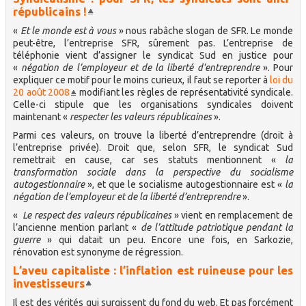
républicains !
«
Et le monde est à vous
» nous rabâche slogan de SFR. Le monde
peut-être, l’entreprise SFR, sûrement pas. L’entreprise de
téléphonie vient d’assigner le syndicat Sud en justice pour
«
négation de l’employeur et de la liberté d’entreprendre
». Pour
expliquer ce motif pour le moins curieux, il faut se reporter à
loi du
20 août 2008
modifiant les règles de représentativité syndicale.
Celle-ci stipule que les organisations syndicales doivent
maintenant «
respecter les valeurs républicaines
».
Parmi ces valeurs, on trouve la liberté d’entreprendre (droit à
l’entreprise privée). Droit que, selon SFR, le syndicat Sud
remettrait en cause, car ses statuts mentionnent «
la
transformation sociale dans la perspective du socialisme
autogestionnaire
», et que le socialisme autogestionnaire est «
la
négation de l’employeur et de la liberté d’entreprendre
».
«
Le respect des valeurs républicaines
» vient en remplacement de
l’ancienne mention parlant «
de l’attitude patriotique pendant la
guerre
» qui datait un peu. Encore une fois, en Sarkozie,
rénovation est synonyme de régression.
L’aveu capitaliste : l’inflation est ruineuse pour les
investisseurs
Il est des vérités qui surgissent du fond du web. Et pas forcément