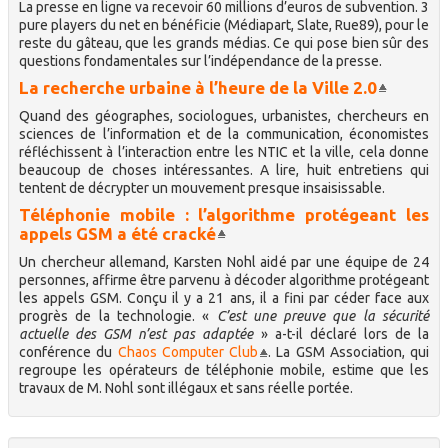
La presse en ligne va recevoir 60 millions d’euros de subvention. 3
pure players du net en bénéficie (Médiapart, Slate, Rue89), pour le
reste du gâteau, que les grands médias. Ce qui pose bien sûr des
questions fondamentales sur l’indépendance de la presse.
La recherche urbaine à l’heure de la Ville 2.0
Quand des géographes, sociologues, urbanistes, chercheurs en
sciences de l’information et de la communication, économistes
réfléchissent à l’interaction entre les NTIC et la ville, cela donne
beaucoup de choses intéressantes. A lire, huit entretiens qui
tentent de décrypter un mouvement presque insaisissable.
Téléphonie mobile : l’algorithme protégeant les
appels GSM a été cracké
Un chercheur allemand, Karsten Nohl aidé par une équipe de 24
personnes, affirme être parvenu à décoder algorithme protégeant
les appels GSM. Conçu il y a 21 ans, il a fini par céder face aux
progrès de la technologie. «
C’est une preuve que la sécurité
actuelle des GSM n’est pas adaptée
» a-t-il déclaré lors de la
conférence du
Chaos Computer Club
. La GSM Association, qui
regroupe les opérateurs de téléphonie mobile, estime que les
travaux de M. Nohl sont illégaux et sans réelle portée.