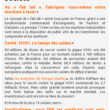
Au « fab lab », fabriquez vous-même votre
machine à laver
Le concept de « fab lab » arrive tout juste en France, grâce à une
bouillonnante communauté d’enseignants, de hackers et
d’artistes. Le principe ? Créer un lieu où les machines industrielles
sont mises à la disposition du public afin de les transformer, les
comprendre et les améliorer.
Santé : H1N1, Le temps des soldes
94 millions de doses du vaccin contre la grippe H1N1 ont été
achetées par la France pour un montant estimé à 700 millions
d’euros. Fin décembre, 4,6 millions de personnes avaient été
vaccinées contre la maladie. Reste 89,4 millions de doses à
refourguer. Mais la concurrence est rude, d’autres pays
européens pratiquent eux aussi les soldes de début d’année.
Selon
les analystes de Morgan Stanley
, le chiffre d’affaire des
labos pour le vaccin contre la grippe H1N1 avoisinerait les 3,7
milliards d’euro. Mais cette grande braderie pourrait provoquer
une forte baisse des tarifs sur le marché mondial. Les
investisseurs vont encore se faire du mouron !
Et le trou de la sécu ? Il va bien, merci…
Syndicalisme : pour SFR, les syndicats sont anti-