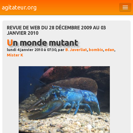
agitateur.org
Éditoriaux
REVUE DE WEB DU 28 DÉCEMBRE 2009 AU 03
Bourges & le Cher
JANVIER 2010
Un monde mutant
Société
lundi 4 janvier 2010 à 07:30, par
B. Javerliat
,
bombix
,
edan
,
Culture
Mister K
Médias
Dossiers
Brèves