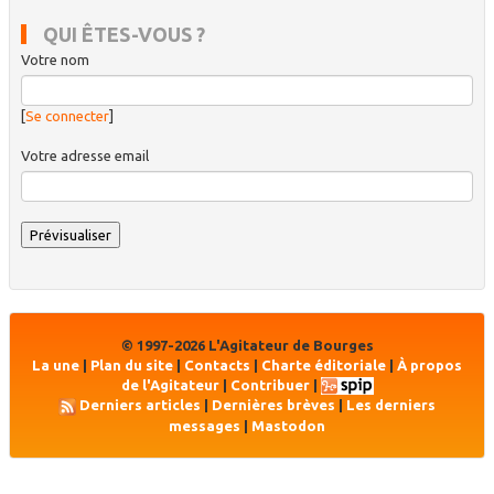
QUI ÊTES-VOUS ?
Votre nom
[
Se connecter
]
Votre adresse email
© 1997-2026 L'Agitateur de Bourges
La une
|
Plan du site
|
Contacts
|
Charte éditoriale
|
À propos
de l'Agitateur
|
Contribuer
|
Derniers articles
|
Dernières brèves
|
Les derniers
messages
|
Mastodon