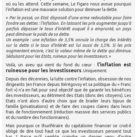
où ou les attend. Cette semaine, Le Figaro nous avoue pourquoi
l’inflation est une mauvaise solution pour diminuer la dette.
«
Par le passé, un Etat disposait d’une arme redoutable pour faire
fondre ses dettes : l’inflation. En laissant les prix augmenter jusqu’à
parfois dépasser le taux d’intérêt auquel il a emprunté, un pays
peut diminuer le poids de sa dette.
Un exemple : une inflation de 3,5% annule la charge des intérêts
sur la dette si le taux d’intérêt est lui aussi de 3,5%. Si les prix
augmentent encore, c’est la valeur même de la dette qui diminue.
Séduisant pour les Etats, ruineux pour les investisseurs.
»
l’inflation est
Voilà, un aveu qui vient du fond du cœur :
ruineuse pour les investisseurs
. Uniquement.
Depuis des décennies, la lutte contre l’inflation, obsession de nos
dirigeants (en France depuis Bérégovoy et sa politique du « Franc
fort ») n’a en fait pour seul objectif que de garantir les bénéfices
des investisseurs, au détriment des Etats (donc des citoyens). Les
Etats n’ont alors d’autre choix que de brader leurs bijoux de
famille (privatisations) et de faire des coupes claires dans leurs
frais de fonctionnement (réduction massive des services publics
et du nombre des fonctionnaires).
Mais pourquoi ce thuriféraire du capitalisme financier se croit-il
obligé de dire tout haut ce que les investisseurs pensent tout
bas ? Parce qu’il semble craindre un danger venu d’outre