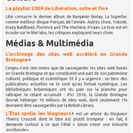
La playlist 2009 de Libération, suite et fin
Libé consacre le dernier album de Benjamin Biolay, La Superbe,
comme meilleur disque français de l’année. Autres choix, Yuksek,
Krazy Baldhead, Florence and The Machine, K’naan. Le tout est en
écoute sur le libé labo, les critiques expliquent leurs choix.
Médias & Multimédia
L’archivage des sites web accéléré en Grande
Bretagne
L’enjeu n’est rien moins que de sauvegarder les sites web basés
en Grande Bretagne et qui constituent une part de son patrimoine
culturel, politique et scientifique. Et il y a urgence : un tiers des
publications actuelles ne le sont qu’au format numérique. Les
bibliothèques britanniques ont du pain sur la planche pour
rattraper le retard accumulé : d’ici 2016, la Grande Bretagne
devrait héberger 16 millions de sites web, dont seulement 1%
devraient être sauvegardés par la British Library.
L’État spolie les blogueurs
est un article du blogueur
Thierry Crouzet dont le titre est plutôt trompeur : en fait, il
demande surtout à ce que l’état «
laisse crever une industrie
moribonde
».