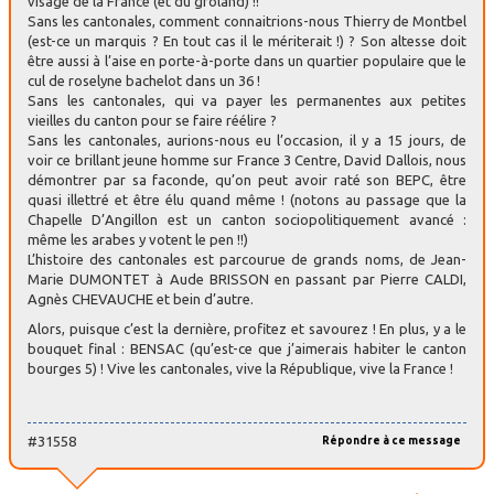
visage de la France (et du groland) !!
Sans les cantonales, comment connaitrions-nous Thierry de Montbel
(est-ce un marquis ? En tout cas il le mériterait !) ? Son altesse doit
être aussi à l’aise en porte-à-porte dans un quartier populaire que le
cul de roselyne bachelot dans un 36 !
Sans les cantonales, qui va payer les permanentes aux petites
vieilles du canton pour se faire réélire ?
Sans les cantonales, aurions-nous eu l’occasion, il y a 15 jours, de
voir ce brillant jeune homme sur France 3 Centre, David Dallois, nous
démontrer par sa faconde, qu’on peut avoir raté son BEPC, être
quasi illettré et être élu quand même ! (notons au passage que la
Chapelle D’Angillon est un canton sociopolitiquement avancé :
même les arabes y votent le pen !!)
L’histoire des cantonales est parcourue de grands noms, de Jean-
Marie DUMONTET à Aude BRISSON en passant par Pierre CALDI,
Agnès CHEVAUCHE et bein d’autre.
Alors, puisque c’est la dernière, profitez et savourez ! En plus, y a le
bouquet final : BENSAC (qu’est-ce que j’aimerais habiter le canton
bourges 5) ! Vive les cantonales, vive la République, vive la France !
#31558
Répondre à ce message