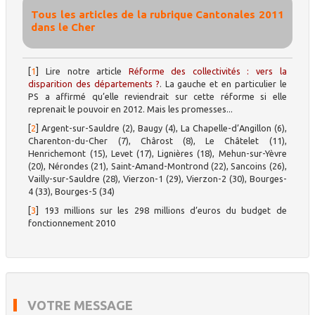
Tous les articles de la rubrique Cantonales 2011
dans le Cher
[
1
]
Lire notre article
Réforme des collectivités : vers la
disparition des départements ?
. La gauche et en particulier le
PS a affirmé qu’elle reviendrait sur cette réforme si elle
reprenait le pouvoir en 2012. Mais les promesses...
[
2
]
Argent-sur-Sauldre (2), Baugy (4), La Chapelle-d’Angillon (6),
Charenton-du-Cher (7), Chârost (8), Le Châtelet (11),
Henrichemont (15), Levet (17), Lignières (18), Mehun-sur-Yèvre
(20), Nérondes (21), Saint-Amand-Montrond (22), Sancoins (26),
Vailly-sur-Sauldre (28), Vierzon-1 (29), Vierzon-2 (30), Bourges-
4 (33), Bourges-5 (34)
[
3
]
193 millions sur les 298 millions d’euros du budget de
fonctionnement 2010
VOTRE MESSAGE