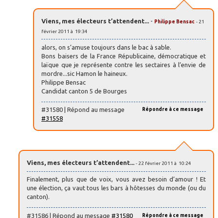
Viens, mes électeurs t’attendent...
-
Philippe Bensac
- 21
février 2011 à 19:34
alors, on s’amuse toujours dans le bac à sable.
Bons baisers de la France Républicaine, démocratique et
laïque que je représente contre les sectaires à l’envie de
mordre...sic Hamon le haineux.
Philippe Bensac
Candidat canton 5 de Bourges
#31580 | Répond au message
Répondre à ce message
#31558
Viens, mes électeurs t’attendent...
- 22 février 2011 à 10:24
Finalement, plus que de voix, vous avez besoin d’amour ! Et
une élection, ça vaut tous les bars à hôtesses du monde (ou du
canton).
#31586 | Répond au message
#31580
Répondre à ce message