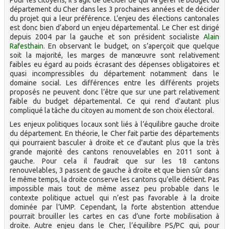
Pour les citoyens, il s’agit de décider de qui va gérer le budget du
département du Cher dans les 3 prochaines années et de décider
du projet qui a leur préférence. L’enjeu des élections cantonales
est donc bien d’abord un enjeu départemental. Le Cher est dirigé
depuis 2004 par la gauche et son président socialiste
Alain
Rafesthain
. En observant le budget, on s’aperçoit que quelque
soit la majorité, les marges de manœuvre sont relativement
faibles eu égard au poids écrasant des dépenses obligatoires et
quasi incompressibles du département notamment dans le
domaine social. Les différences entre les différents projets
proposés ne peuvent donc l’être que sur une part relativement
faible du budget départemental. Ce qui rend d’autant plus
compliqué la tâche du citoyen au moment de son choix électoral.
Les enjeux politiques locaux sont liés à l’équilibre gauche droite
du département. En théorie, le Cher fait partie des départements
qui pourraient basculer à droite et ce d’autant plus que la très
grande majorité des cantons renouvelables en 2011 sont à
gauche. Pour cela il faudrait que sur les 18 cantons
renouvelables, 3 passent de gauche à droite et que bien sûr dans
le même temps, la droite conserve les cantons qu’elle détient. Pas
impossible mais tout de même assez peu probable dans le
contexte politique actuel qui n’est pas favorable à la droite
dominée par l’UMP. Cependant, la forte abstention attendue
pourrait brouiller les cartes en cas d’une forte mobilisation à
droite. Autre enjeu dans le Cher, l’équilibre PS/PC qui, pour