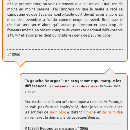
dès le premier tour, on voit clairement que la liste de l’UMP est de
moins en moins sereine. J’ai l’impression que le maire a raté sa
campagne et que l’avance confortable qu’il devait avoir encore au
mois de novembre a fondu comme neige au soleil. Bref, que le
résultat sera serré alors qu’il aurait pu l’emporter sans trop de
frayeurs (même en tenant compte du contexte national défavorable
à l’UMP et à son président qui traite les gens de pauvres cons).
#10966
"A gauche Bourges" : un programme qui marque les
différences
-
socialisme et un peu de sérieux
- 29 février 2008
à 15:52
Ma réaction est à peu près identique à celle de M. Pinon, je
ne vais pas faire de copié/collé, donc je vous invite à lire
les articles de
mon blog
datant
d’hier
et
de ce midi
en lien avec la démarche de Lepeltier/Bensac.
#10970 | Répond au message
#10966