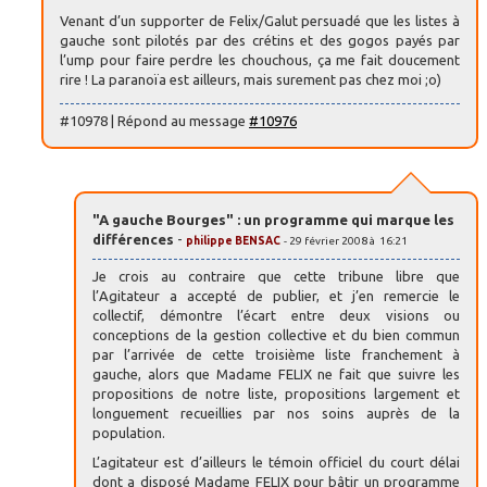
Venant d’un supporter de Felix/Galut persuadé que les listes à
gauche sont pilotés par des crétins et des gogos payés par
l’ump pour faire perdre les chouchous, ça me fait doucement
rire ! La paranoïa est ailleurs, mais surement pas chez moi ;o)
#10978 | Répond au message
#10976
"A gauche Bourges" : un programme qui marque les
différences
-
philippe BENSAC
- 29 février 2008 à 16:21
Je crois au contraire que cette tribune libre que
l’Agitateur a accepté de publier, et j’en remercie le
collectif, démontre l’écart entre deux visions ou
conceptions de la gestion collective et du bien commun
par l’arrivée de cette troisième liste franchement à
gauche, alors que Madame FELIX ne fait que suivre les
propositions de notre liste, propositions largement et
longuement recueillies par nos soins auprès de la
population.
L’agitateur est d’ailleurs le témoin officiel du court délai
dont a disposé Madame FELIX pour bâtir un programme