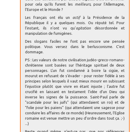
pour cela qu’ils furent les
meilleurs
, pour l’Allemagne,
l’Europe et le Monde ?
Les français ont élu un
actif
à la Présidence de la
République il y a quelques mois. Ou réputé tel. Pour
l’instant, ils n’ont vu qu’
agitation
désordonnée et
manipulation de fumigènes.
Des slogans faciles ne font pas encore une pensée
politique. Vous versez dans le berlusconisme. C’est
dommage.
PS : Les valeurs de notre civilisation judéo-greco-romano-
chrétienne sont basées sur l’héritage spirituel de deux
personnages. L’un fut condamné à boire la cigüe, et
mourut en refusant de s’évader - pour rester fidèle à ses
principes selon lesquels il vaut mieux mourir en subissant
l’injustice plutôt que vivre en étant injuste ; l’autre fut
crucifié en laissant en testament l’idée d’un Dieu qui
inverse les signes de la puissance. Saint-Paul parle de
"scandale pour les juifs" (qui attendaient un roi) et de
"folie pour les païens" (qui attendaient une sagesse pour
conduire les affaires de ce monde) (Heureusement, l’Eglise
romaine est venue mettre un peu d’ordre dans tout ça. ;-)
...)
Reste quand même, n’est-ce pas, que nos références