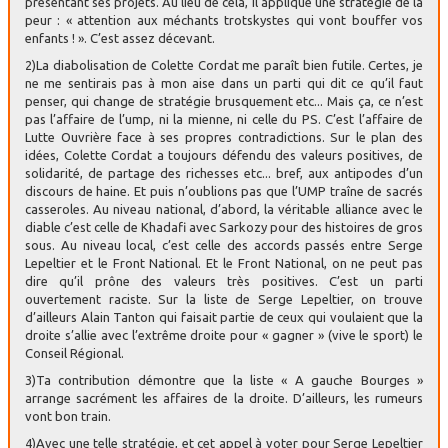
présentant ses projets. Au lieu de cela, il applique une stratégie de la
peur : « attention aux méchants trotskystes qui vont bouffer vos
enfants ! ». C’est assez décevant.
2)La diabolisation de Colette Cordat me paraît bien futile. Certes, je
ne me sentirais pas à mon aise dans un parti qui dit ce qu’il faut
penser, qui change de stratégie brusquement etc... Mais ça, ce n’est
pas l’affaire de l’ump, ni la mienne, ni celle du PS. C’est l’affaire de
Lutte Ouvrière face à ses propres contradictions. Sur le plan des
idées, Colette Cordat a toujours défendu des valeurs positives, de
solidarité, de partage des richesses etc... bref, aux antipodes d’un
discours de haine. Et puis n’oublions pas que l’UMP traîne de sacrés
casseroles. Au niveau national, d’abord, la véritable alliance avec le
diable c’est celle de Khadafi avec Sarkozy pour des histoires de gros
sous. Au niveau local, c’est celle des accords passés entre Serge
Lepeltier et le Front National. Et le Front National, on ne peut pas
dire qu’il prône des valeurs très positives. C’est un parti
ouvertement raciste. Sur la liste de Serge Lepeltier, on trouve
d’ailleurs Alain Tanton qui faisait partie de ceux qui voulaient que la
droite s’allie avec l’extrême droite pour « gagner » (vive le sport) le
Conseil Régional.
3)Ta contribution démontre que la liste « A gauche Bourges »
arrange sacrément les affaires de la droite. D’ailleurs, les rumeurs
vont bon train.
4)Avec une telle stratégie, et cet appel à voter pour Serge Lepeltier