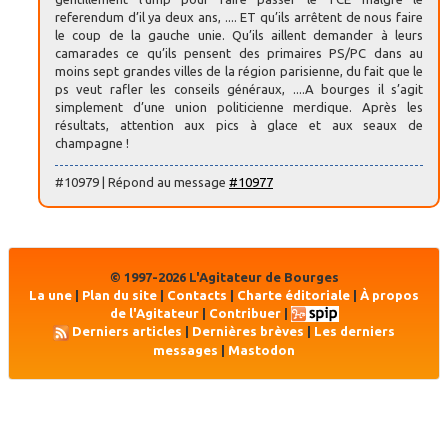
referendum d’il ya deux ans, .... ET qu’ils arrêtent de nous faire
le coup de la gauche unie. Qu’ils aillent demander à leurs
camarades ce qu’ils pensent des primaires PS/PC dans au
moins sept grandes villes de la région parisienne, du fait que le
ps veut rafler les conseils généraux, ....A bourges il s’agit
simplement d’une union politicienne merdique. Après les
résultats, attention aux pics à glace et aux seaux de
champagne !
#10979 | Répond au message
#10977
© 1997-2026 L'Agitateur de Bourges
La une
|
Plan du site
|
Contacts
|
Charte éditoriale
|
À propos
de l'Agitateur
|
Contribuer
|
Derniers articles
|
Dernières brèves
|
Les derniers
messages
|
Mastodon