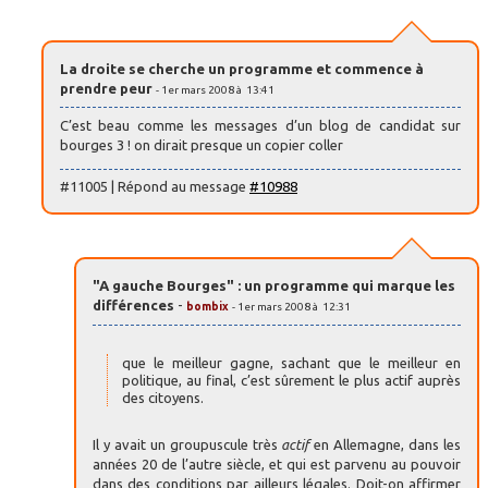
La droite se cherche un programme et commence à
prendre peur
- 1er mars 2008 à 13:41
C’est beau comme les messages d’un blog de candidat sur
bourges 3 ! on dirait presque un copier coller
#11005 | Répond au message
#10988
"A gauche Bourges" : un programme qui marque les
différences
-
bombix
- 1er mars 2008 à 12:31
que le meilleur gagne, sachant que le meilleur en
politique, au final, c’est sûrement le plus actif auprès
des citoyens.
Il y avait un groupuscule très
actif
en Allemagne, dans les
années 20 de l’autre siècle, et qui est parvenu au pouvoir
dans des conditions par ailleurs légales. Doit-on affirmer