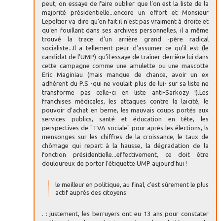
peut, on essaye de faire oublier que l’on est la liste de la
majorité présidentielle...encore un effort et Monsieur
Lepeltier va dire qu’en fait il n’est pas vraiment à droite et
qu’en fouillant dans ses archives personnelles, il a même
trouvé la trace d’un arrière grand -père radical
socialiste...Il a tellement peur d’assumer ce qu’il est (le
candidat de l’UMP) qu’il essaye de traîner derrière lui dans
cette campagne comme une amulette ou une mascotte
Eric Maginiau (mais manque de chance, avoir un ex
adhérent du P.S -qui ne voulait plus de lui- sur sa liste ne
transforme pas celle-ci en liste anti-Sarkozy !).Les
franchises médicales, les attaques contre la laïcité, le
pouvoir d’achat en berne, les mauvais coups portés aux
services publics, santé et éducation en tête, les
perspectives de "TVA sociale" pour après les élections, ls
mensonges sur les chiffres de la croissance, le taux de
chômage qui repart à la hausse, la dégradation de la
fonction présidentielle...effectivement, ce doit être
douloureux de porter l’étiquette UMP aujourd’hui !
le meilleur en politique, au final, c’est sûrement le plus
actif auprès des citoyens
. : justement, les berruyers ont eu 13 ans pour constater