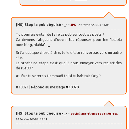
[HS] Stop la pub déguisé -_-
-
JPS
- 29 février 2008 à 16:01
Tu pourrais éviter de faire ta pub sur tout les posts ?
Ca deviens fatiguant d’ouvrir tes réponses pour lire "blabla
mon blog, blabla" -_-
Si t’a quelque chose à dire, tu le dit, tu renvoi pas vers un autre
site.
La prochaine étape c’est quoi ? nous envoyer vers tes articles
de rue89 ?
Au fait tu voterais Hammadi toi si tu habitais Orly ?
#10971 | Répond au message
#10970
[HS] Stop la pub déguisé -_-
-
socialisme et un peu de sérieux
-
29 février 2008 à 16:11