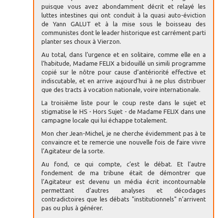
puisque vous avez abondamment décrit et relayé les
luttes intestines qui ont conduit à la quasi auto-éviction
de Yann GALUT et à la mise sous le boisseau des
communistes dont le leader historique est carrément parti
planter ses choux à Vierzon.
Au total, dans l’urgence et en solitaire, comme elle en a
l’habitude, Madame FELIX a bidouillé un simili programme
copié sur le nôtre pour cause d’antériorité effective et
indiscutable, et en arrive aujourd’hui à ne plus distribuer
que des tracts à vocation nationale, voire internationale.
La troisième liste pour le coup reste dans le sujet et
stigmatise le HS - Hors Sujet - de Madame FELIX dans une
campagne locale qui lui échappe totalement.
Mon cher Jean-Michel, je ne cherche évidemment pas à te
convaincre et te remercie une nouvelle fois de faire vivre
l’Agitateur de la sorte.
Au fond, ce qui compte, c’est le débat. Et l’autre
fondement de ma tribune était de démontrer que
l’Agitateur est devenu un média écrit incontournable
permettant d’autres analyses et décodages
contradictoires que les débats "institutionnels" n’arrivent
pas ou plus à générer.