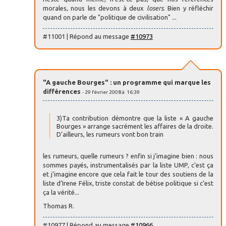
morales, nous les devons à deux
losers
. Bien y réfléchir
quand on parle de "politique de civilisation" ...
#11001 | Répond au message
#10973
"A gauche Bourges" : un programme qui marque les
différences
- 29 février 2008 à 16:39
3)Ta contribution démontre que la liste « A gauche
Bourges » arrange sacrément les affaires de la droite.
D’ailleurs, les rumeurs vont bon train
les rumeurs, quelle rumeurs ? enfin si j’imagine bien : nous
sommes payés, instrumentalisés par la liste UMP, c’est ça
et j’imagine encore que cela fait le tour des soutiens de la
liste d’Irene Félix, triste constat de bétise politique si c’est
ça la vérité...
Thomas R.
#10977 | Répond au message
#10966