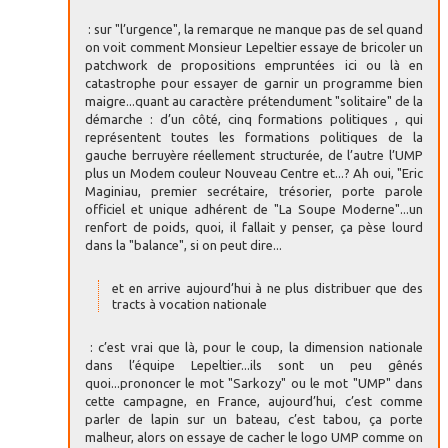
: sur "l’urgence", la remarque ne manque pas de sel quand
on voit comment Monsieur Lepeltier essaye de bricoler un
patchwork de propositions empruntées ici ou là en
catastrophe pour essayer de garnir un programme bien
maigre...quant au caractère prétendument "solitaire" de la
démarche : d’un côté, cinq formations politiques , qui
représentent toutes les formations politiques de la
gauche berruyère réellement structurée, de l’autre l’UMP
plus un Modem couleur Nouveau Centre et...? Ah oui, "Eric
Maginiau, premier secrétaire, trésorier, porte parole
officiel et unique adhérent de "La Soupe Moderne"...un
renfort de poids, quoi, il fallait y penser, ça pèse lourd
dans la "balance", si on peut dire...
et en arrive aujourd’hui à ne plus distribuer que des
tracts à vocation nationale
: c’est vrai que là, pour le coup, la dimension nationale
dans l’équipe Lepeltier...ils sont un peu gênés
quoi...prononcer le mot "Sarkozy" ou le mot "UMP" dans
cette campagne, en France, aujourd’hui, c’est comme
parler de lapin sur un bateau, c’est tabou, ça porte
malheur, alors on essaye de cacher le logo UMP comme on