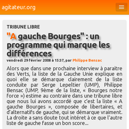
agitateur.org
Éditoriaux
TRIBUNE LIBRE
Bourges & le Cher
"A gauche Bourges" : un
Société
programme qui marque les
différences
Culture
vendredi 29 février 2008 à 15:37, par
Philippe Bensac
Médias
Alors que dans une prochaine interview à paraitre
des Verts, la liste de la Gauche Unie explique en
Dossiers
quoi elle se démarque clairement de la liste
conduite par Serge Lepeltier (UMP), Philippe
Brèves
Bensac (UMP, 9ème de la liste, « Bourges notre
force ») estime au contraire dans une tribune libre
que nous lui avons accordé que c’est la liste « A
gauche Bourges », composée de libertaires, et
d’alternatifs de gauche, qui se démarque vraiment.
La droite a sans doute tout intéret à ce que l’autre
liste de gauche fasse un bon score...