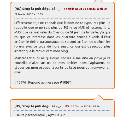
[HS] Stop la pub déguisé -_-
-
socialisme et un peu de sérieux
-
29 février 2008 à 16:33
Effectivement je ne connais que le nom de ce type. Pas plus. Je
rappelle que je ne suis plus au PS ni au MJS et justement, le
MJS, que ce soit celui du Cher ou de St jean de la ruelle, y’a que
toi que ça interesse dans les quarante années à venir. Il faut
arrêter le délire paranoïaque et surtout arrêter de polluer les
forum avec ce type de hors sujet, ce qui est beaucoup plus
irritant que le renvoi vers mon blog.
Maintenant si tu as quelques choses à me dire en privé je te
conseille d’aller sur un de mes articles dans l’agitateur, de
cliquer sur mon pseudo. à partir de là tu pourras m’envoyer un
mail
#10976 | Répond au message
#10974
[HS] Stop la pub déguisé -_-
-
JPS
- 29 février 2008 à 16:56
"Délire paranoïaque", Aym Dé Air !