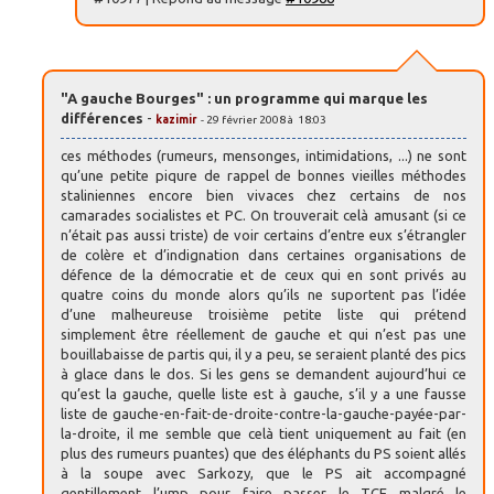
"A gauche Bourges" : un programme qui marque les
différences
-
kazimir
- 29 février 2008 à 18:03
ces méthodes (rumeurs, mensonges, intimidations, ...) ne sont
qu’une petite piqure de rappel de bonnes vieilles méthodes
staliniennes encore bien vivaces chez certains de nos
camarades socialistes et PC. On trouverait celà amusant (si ce
n’était pas aussi triste) de voir certains d’entre eux s’étrangler
de colère et d’indignation dans certaines organisations de
défence de la démocratie et de ceux qui en sont privés au
quatre coins du monde alors qu’ils ne suportent pas l’idée
d’une malheureuse troisième petite liste qui prétend
simplement être réellement de gauche et qui n’est pas une
bouillabaisse de partis qui, il y a peu, se seraient planté des pics
à glace dans le dos. Si les gens se demandent aujourd’hui ce
qu’est la gauche, quelle liste est à gauche, s’il y a une fausse
liste de gauche-en-fait-de-droite-contre-la-gauche-payée-par-
la-droite, il me semble que celà tient uniquement au fait (en
plus des rumeurs puantes) que des éléphants du PS soient allés
à la soupe avec Sarkozy, que le PS ait accompagné
gentillement l’ump pour faire passer le TCE malgré le