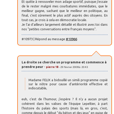
Et quitte à renouveler mon adage sportif, puisque j’essaie
de le rester malgré mes courbatures immédiates, que le
meilleur gagne, sachant que le meilleur en politique, au
final, c’est sûrement le plus actif auprès des citoyens. En
tout cas, je crois à cela en démocratie locale.
Je l’ai d’ailleurs largement détaillé et illustré avec toi dans
nos "petites conversations entre français moyens".
#10973 | Répond au message
#10966
La droite se cherche un programme et commence à
prendre peur
-
pierre 18
- 29 février 2008 à 20:43
Madame FELIX a bidouillé un simili programme copié
sur le nôtre pour cause d’antériorité effective et
indiscutable,
euh, c’est de l’humour, j’espère ? Il n’y a aucun projet
cohérent dans les valises de l’équipe Lepeltier, à part
l’histoire du palais des sports (mais là, en gros, c’est,
comme depuis le début "du béton et des jeux" en guise de