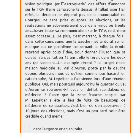
vision politique...)et l’"escroquerie" des effets d’annonce
sur le TGV (faire campagne là dessus...il fallait oser ! En
effet, la décision ne dépend pas de la municipalité de
Bourges, ne sera prise qu’après les élections, et les
réalisations ne subviendraient que dans vingt ou trente
ans...baser toute sa communication sur le TGV, c’est donc
assez cocasse...). De plus, c’est marrant, à chaque fois ,
dans cette campagne, que la gauche met le doigt sur un
manque ou un problème concernant la ville, la droite
reprend après coup l’idée, pour donner l’illuson que ce
qu’elle n’a pas fait en 13 ans , elle le ferait dans les deux
ans qui viennent...Un exemple récent ? Le projet d’une
maison médicale au Val d’Auron, porté par la gauche
depuis plusieurs mois et qu’hier, comme par hasard, en
catastrophe, M. Lepeltier a fait sienne lors d’une réunion
publique. Oui, mais pourquoi aujourd’hui le quartier du val
d’Auron se retrouve-t-il avec un déficit scandaleux de
médecins ? Parce que la zone franche conçue par
M. Lepeltier a été le lieu de fuite de beaucoup de
médecins de ce quartier...c’est bien de s’en apercevoir à
10 jours des élections, mais c’est un peu tard pour être
crédible quand même !
dans l’urgence et en solitaire