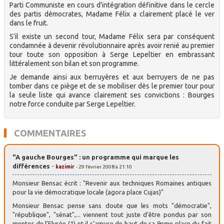
Parti Communiste en cours d’intégration définitive dans le cercle
des partis démocrates, Madame Félix a clairement placé le ver
dans le fruit.
S’il existe un second tour, Madame Félix sera par conséquent
condamnée à devenir révolutionnaire après avoir renié au premier
tour toute son opposition à Serge Lepeltier en embrassant
littéralement son bilan et son programme.
Je demande ainsi aux berruyères et aux berruyers de ne pas
tomber dans ce piège et de se mobiliser dès le premier tour pour
la seule liste qui avance clairement ses convictions : Bourges
notre force conduite par Serge Lepeltier.
COMMENTAIRES
"A gauche Bourges" : un programme qui marque les
différences
-
kazimir
- 29 février 2008 à 21:10
Monsieur Bensac écrit : "Revenir aux techniques Romaines antiques
pour la vie démocratique locale (agora place Cujas)"
Monsieur Bensac pense sans doute que les mots "démocratie",
"république", "sénat",... viennent tout juste d’être pondus par son
mentor de l’Elysée (1) et il s’amuse de haut de sa 9eme place du fait