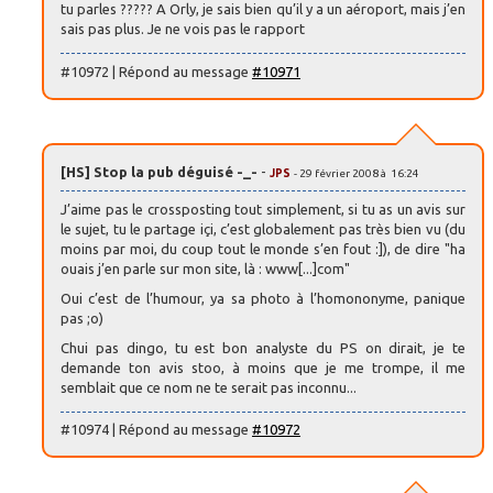
tu parles ????? A Orly, je sais bien qu’il y a un aéroport, mais j’en
sais pas plus. Je ne vois pas le rapport
#10972 | Répond au message
#10971
[HS] Stop la pub déguisé -_-
-
JPS
- 29 février 2008 à 16:24
J’aime pas le crossposting tout simplement, si tu as un avis sur
le sujet, tu le partage içi, c’est globalement pas très bien vu (du
moins par moi, du coup tout le monde s’en fout :]), de dire "ha
ouais j’en parle sur mon site, là : www[...]com"
Oui c’est de l’humour, ya sa photo à l’homononyme, panique
pas ;o)
Chui pas dingo, tu est bon analyste du PS on dirait, je te
demande ton avis stoo, à moins que je me trompe, il me
semblait que ce nom ne te serait pas inconnu...
#10974 | Répond au message
#10972