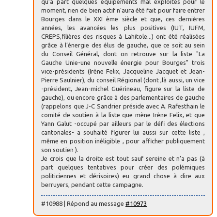
qu’à part quelques équipements mal exploités pour le
moment, rien de bien actif n’aura été fait pour faire entrer
Bourges dans le XXI ème siècle et que, ces dernières
années, les avancées les plus positives (IUT, IUFM,
CREPS,filières des risques à Lahitole...) ont été réalisées
grâce à l’énergie des élus de gauche, que ce soit au sein
du Conseil Général, dont on retrouve sur la liste "La
Gauche Unie-une nouvelle énergie pour Bourges" trois
vice-présidents (Irène Felix, Jacqueline Jacquet et Jean-
Pierre Saulnier), du conseil Régional (dont ,là aussi, un vice
-président, Jean-michel Guérineau, figure sur la liste de
gauche), ou encore grâce à des parlementaires de gauche
(rappelons que J-C Sandrier préside avec A. Rafesthain le
comité de soutien à la liste que mène Irène Felix, et que
Yann Galut -occupé par ailleurs par le défi des élections
cantonales- a souhaité figurer lui aussi sur cette liste ,
même en position inéligible , pour afficher publiquement
son soutien ).
Je crois que la droite est tout sauf sereine et n’a pas (à
part quelques tentatives pour créer des polémiques
politiciennes et dérisoires) eu grand chose à dire aux
berruyers, pendant cette campagne.
#10988 | Répond au message
#10973