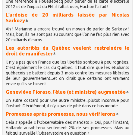
Une référence à Houellebecq pour parler de la carte électorale
2012 et de l’impact du FN...il fallait oser, Huchon l’a fait !
L’ardoise de 20 milliards laissée par Nicolas
Sarkozy
Ah ! Marianne a encore trouvé un moyen de parler de Sarkozy !
Mais, bon, ils ne sont pas au courant que l’on ne fait plus rien avec
20 milliards d’euros...
Les autorités du Québec veulent restreindre le
droit de manifester
Il n’y a pas qu’en France que les libertés sont peu à peu rognées.
C’est également le cas du Québec. Il faut dire que les étudiants
québecois se battent depuis 3 mois contre les mesures libérales
de leur gouvernement...et on dirait que certains ont vraiment
envie qu’ils se taisent.
Geneviève Fioraso, l’élue (et ministre) augmentée
Un autre costard pour une autre ministre...plutôt inconnue pour
l’instant. Décidément, il n’y a pas de pitié dans ce bas monde...
Promesses après promesses, nous vérifierons
Cela s’appelle « l’Observatoire des mandats ». Oui, pour l’instant,
Hollande aurait tenu seulement 2% de ses promesses. Mais au
fait qui surveille l’Observatoire en question ?