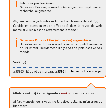
Euh ... oui, pas forcément ...
Geneviève Fioraso, la ministre (enseignement supérieur et
recherche) augmentée.
Ah, ben comme ça Bombix ne lit pas bien la revue de web ! ;-)
L’article en question est en effet noté dans la revue de web
même si le lien n’est pas exactement le même :
Geneviève Fioraso, l’élue (et ministre) augmentée
Un autre costard pour une autre ministre...plutôt inconnue
pour l’instant. Décidément, il n’y a pas de pitié dans ce bas
monde...
Voilà... ;-)
#35963 | Répond au message
#35961
Répondre à ce message
Ministre et déjà une légende
-
bombix
- 24 mai 2012 à 06:55
Si fait Monseigneur ! Vous me la baillez belle. Et m’en trouvez
bien marri.