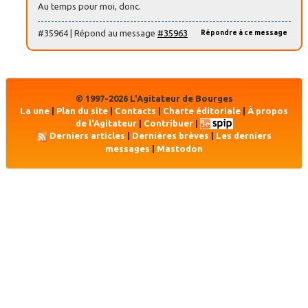
Au temps pour moi, donc.
#35964 | Répond au message
#35963
Répondre à ce message
© 1997-2026 L'Agitateur de Bourges
La une
|
Plan du site
|
Contacts
|
Charte éditoriale
|
À propos
de l'Agitateur
|
Contribuer
|
Derniers articles
|
Dernières brèves
|
Les derniers
messages
|
Mastodon