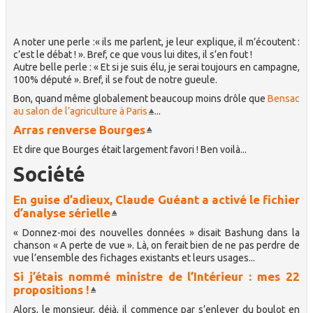
A noter une perle :« ils me parlent, je leur explique, il m’écoutent :
c’est le débat ! ». Bref, ce que vous lui dites, il s’en fout !
Autre belle perle : « Et si je suis élu, je serai toujours en campagne,
100% député ». Bref, il se fout de notre gueule.
Bon, quand même globalement beaucoup moins drôle que
Bensac
au salon de l’agriculture à Paris
...
Arras renverse Bourges
Et dire que Bourges était largement favori ! Ben voilà...
Société
En guise d’adieux, Claude Guéant a activé le fichier
d’analyse sérielle
« Donnez-moi des nouvelles données » disait Bashung dans la
chanson « A perte de vue ». Là, on ferait bien de ne pas perdre de
vue l’ensemble des fichages existants et leurs usages...
Si j’étais nommé ministre de l’Intérieur : mes 22
propositions !
Alors, le monsieur, déjà, il commence par s’enlever du boulot en