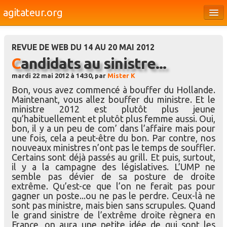
agitateur.org
Éditoriaux
REVUE DE WEB DU 14 AU 20 MAI 2012
Bourges & le Cher
Candidats au sinistre...
Société
mardi 22 mai 2012 à 14:30, par
Mister K
Bon, vous avez commencé à bouffer du Hollande.
Culture
Maintenant, vous allez bouffer du ministre. Et le
ministre 2012 est plutôt plus jeune
Médias
qu’habituellement et plutôt plus femme aussi. Oui,
bon, il y a un peu de com’ dans l’affaire mais pour
Dossiers
une fois, cela a peut-être du bon. Par contre, nos
nouveaux ministres n’ont pas le temps de souffler.
Brèves
Certains sont déjà passés au grill. Et puis, surtout,
il y a la campagne des législatives. L’UMP ne
semble pas dévier de sa posture de droite
extrême. Qu’est-ce que l’on ne ferait pas pour
gagner un poste...ou ne pas le perdre. Ceux-là ne
sont pas ministre, mais bien sans scrupules. Quand
le grand sinistre de l’extrême droite règnera en
France, on aura une petite idée de qui sont les