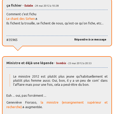
ça fichier
-
Eulalie
- 24 mai 2012 à 10:28
Comment c’est fichu
Le chant des Sirhen
Ils fichent la trouille, se fichent de nous, qu’est-ce qu’on fiche, etc...
#35965
Répondre à ce message
Ministre et déjà une légende
-
bombix
- 23 mai 2012 à 20:53
Le ministre 2012 est plutôt plus jeune qu’habituellement et
plutôt plus femme aussi. Oui, bon, il y a un peu de com’ dans
l’affaire mais pour une fois, cela a peut-être du bon.
Euh ... oui, pas forcément ...
Geneviève Fioraso,
la ministre (enseignement supérieur et
recherche)
augmentée.