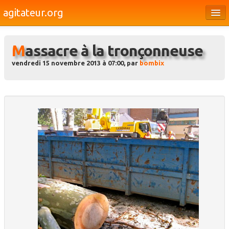
agitateur.org
Éditoriaux
Massacre à la tronçonneuse
Bourges & le Cher
vendredi 15 novembre 2013 à 07:00, par
bombix
Société
Culture
Médias
Dossiers
Brèves