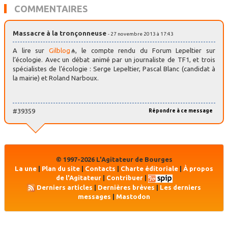
COMMENTAIRES
Massacre à la tronçonneuse
- 27 novembre 2013 à 17:43
A lire sur
Gilblog
, le compte rendu du Forum Lepeltier sur
l’écologie. Avec un débat animé par un journaliste de TF1, et trois
spécialistes de l’écologie : Serge Lepeltier, Pascal Blanc (candidat à
la mairie) et Roland Narboux.
#39359
Répondre à ce message
© 1997-2026 L'Agitateur de Bourges
La une
|
Plan du site
|
Contacts
|
Charte éditoriale
|
À propos
de l'Agitateur
|
Contribuer
|
Derniers articles
|
Dernières brèves
|
Les derniers
messages
|
Mastodon