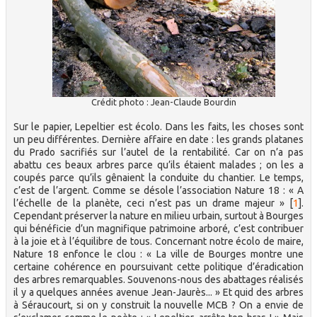
Crédit photo : Jean-Claude Bourdin
Sur le papier, Lepeltier est écolo. Dans les faits, les choses sont
un peu différentes. Dernière affaire en date : les grands platanes
du Prado sacrifiés sur l’autel de la rentabilité. Car on n’a pas
abattu ces beaux arbres parce qu’ils étaient malades ; on les a
coupés parce qu’ils gênaient la conduite du chantier. Le temps,
c’est de l’argent. Comme se désole l’association Nature 18 : « A
l’échelle de la planète, ceci n’est pas un drame majeur »
[
1
]
.
Cependant préserver la nature en milieu urbain, surtout à Bourges
qui bénéficie d’un magnifique patrimoine arboré, c’est contribuer
à la joie et à l’équilibre de tous. Concernant notre écolo de maire,
Nature 18 enfonce le clou : « La ville de Bourges montre une
certaine cohérence en poursuivant cette politique d’éradication
des arbres remarquables. Souvenons-nous des abattages réalisés
il y a quelques années avenue Jean-Jaurès... » Et quid des arbres
à Séraucourt, si on y construit la nouvelle MCB ? On a envie de