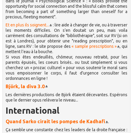
dans le journal « Psychological Science » : « Books provide the
opportunity for social connection and the blissful calm that comes
from becoming a part of something larger than oneself for a
precious, fleeting moment".
Et en plus ils soignent...
: lire aide à changer de vie, ou à traverser
les moments difficiles. On s’en doutait un peu, mais voila
carrément des consultations de "bibliothérapie", soit sur RV (si on
est à Londres), pour obtenir une "reading prescription", ou en
ligne, sans RV : le site propose des
« sample prescriptions »
, qui
mettent l’eau à la bouche.
Si vous êtes endeuillés, chômeur, nouveau retraité, pour les
parents épuisés, les coeurs brisés.. ou tout simplement si vous
cherchez un « prozac culturel » pour vous soutenir le moral sans
vous empoisonner le corps, il faut d’urgence consulter les
ordonnances en ligne !
Björk, la diva 3.0
Les dernières productions de Björk étaient décevantes. Espérons
que le dernier opus relèvera le niveau...
International
Quand Sarko cirait les pompes de Kadhafi
.
Ça semble une constante chez les leaders de la droite française :