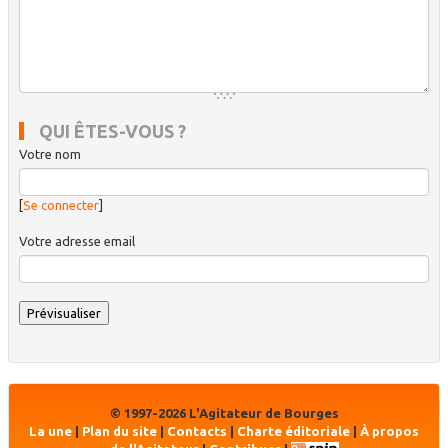
QUI ÊTES-VOUS ?
Votre nom
[
Se connecter
]
Votre adresse email
© 1997-2026 L'Agitateur de Bourges
La une
|
Plan du site
|
Contacts
|
Charte éditoriale
|
À propos