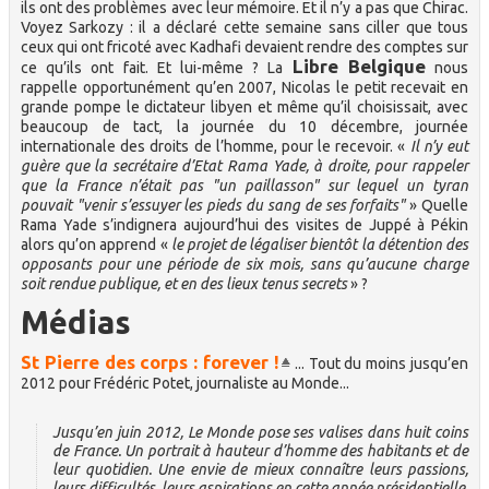
ils ont des problèmes avec leur mémoire. Et il n’y a pas que Chirac.
Voyez Sarkozy : il a déclaré cette semaine sans ciller que tous
ceux qui ont fricoté avec Kadhafi devaient rendre des comptes sur
Libre Belgique
ce qu’ils ont fait. Et lui-même ? La
nous
rappelle opportunément qu’en 2007, Nicolas le petit recevait en
grande pompe le dictateur libyen et même qu’il choisissait, avec
beaucoup de tact, la journée du 10 décembre, journée
internationale des droits de l’homme, pour le recevoir. «
Il n’y eut
guère que la secrétaire d’Etat Rama Yade, à droite, pour rappeler
que la France n’était pas "un paillasson" sur lequel un tyran
pouvait "venir s’essuyer les pieds du sang de ses forfaits"
» Quelle
Rama Yade s’indignera aujourd’hui des visites de Juppé à Pékin
alors qu’on apprend «
le projet de légaliser bientôt la détention des
opposants pour une période de six mois, sans qu’aucune charge
soit rendue publique, et en des lieux tenus secrets
» ?
Médias
St Pierre des corps : forever !
... Tout du moins jusqu’en
2012 pour Frédéric Potet, journaliste au Monde...
Jusqu’en juin 2012, Le Monde pose ses valises dans huit coins
de France. Un portrait à hauteur d’homme des habitants et de
leur quotidien. Une envie de mieux connaître leurs passions,
leurs difficultés, leurs aspirations en cette année présidentielle.