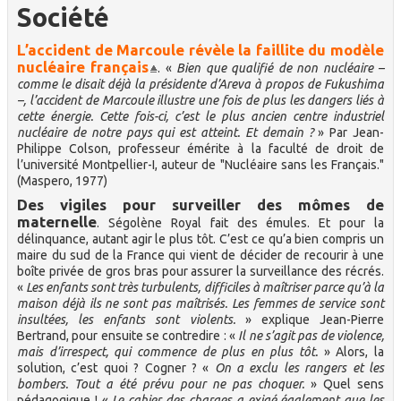
Société
L’accident de Marcoule révèle la faillite du modèle
nucléaire français
. «
Bien que qualifié de non nucléaire –
comme le disait déjà la présidente d’Areva à propos de Fukushima
–, l’accident de Marcoule illustre une fois de plus les dangers liés à
cette énergie. Cette fois-ci, c’est le plus ancien centre industriel
nucléaire de notre pays qui est atteint. Et demain ?
» Par Jean-
Philippe Colson, professeur émérite à la faculté de droit de
l’université Montpellier-I, auteur de "Nucléaire sans les Français."
(Maspero, 1977)
Des vigiles pour surveiller des mômes de
maternelle
. Ségolène Royal fait des émules. Et pour la
délinquance, autant agir le plus tôt. C’est ce qu’a bien compris un
maire du sud de la France qui vient de décider de recourir à une
boîte privée de gros bras pour assurer la surveillance des récrés.
«
Les enfants sont très turbulents, difficiles à maîtriser parce qu’à la
maison déjà ils ne sont pas maîtrisés. Les femmes de service sont
insultées, les enfants sont violents.
» explique Jean-Pierre
Bertrand, pour ensuite se contredire : «
Il ne s’agit pas de violence,
mais d’irrespect, qui commence de plus en plus tôt.
» Alors, la
solution, c’est quoi ? Cogner ? «
On a exclu les rangers et les
bombers. Tout a été prévu pour ne pas choquer.
» Quel sens
pédagogique ! «
Le cahier des charges a exigé également que les