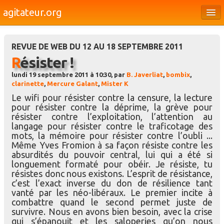
agitateur.org
Éditoriaux
REVUE DE WEB DU 12 AU 18 SEPTEMBRE 2011
Bourges & le Cher
Résister !
Société
lundi 19 septembre 2011 à 10:30, par
B. Javerliat
,
bombix
,
clarinette
,
Mercure Galant
,
Mister K
Culture
Le wifi pour résister contre la censure, la lecture
pour résister contre la déprime, la grève pour
Médias
résister contre l’exploitation, l’attention au
langage pour résister contre le traficotage des
Dossiers
mots, la mémoire pour résister contre l’oubli ...
Même Yves Fromion à sa façon résiste contre les
Brèves
absurdités du pouvoir central, lui qui a été si
longuement formaté pour obéir. Je résiste, tu
résistes donc nous existons. L’esprit de résistance,
c’est l’exact inverse du don de résilience tant
vanté par les néo-libéraux. Le premier incite à
combattre quand le second permet juste de
survivre. Nous en avons bien besoin, avec la crise
qui s’épanouit et les saloperies qu’on nous