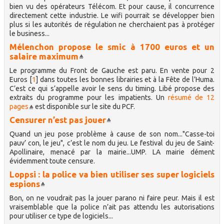
bien vu des opérateurs Télécom. Et pour cause, il concurrence
directement cette industrie. Le wifi pourrait se développer bien
plus si les autorités de régulation ne cherchaient pas à protéger
le business...
Mélenchon propose le smic à 1700 euros et un
salaire maximum
Le programme du Front de Gauche est paru. En vente pour 2
Euros
[
1
]
dans toutes les bonnes librairies et à la Fête de l’Huma.
C’est ce qui s’appelle avoir le sens du timing. Libé propose des
extraits du programme pour les impatients. Un
résumé de 12
pages
est disponible sur le site du PCF.
Censurer n’est pas jouer
Quand un jeu pose problème à cause de son nom..."Casse-toi
pauv’ con, le jeu", c’est le nom du jeu. Le festival du jeu de Saint-
Apollinaire, menacé par la mairie...UMP. LA mairie dément
évidemment toute censure.
Loppsi : la police va bien utiliser ses super logiciels
espions
Bon, on ne voudrait pas la jouer parano ni faire peur. Mais il est
vraisemblable que la police n’ait pas attendu les autorisations
pour utiliser ce type de logiciels...