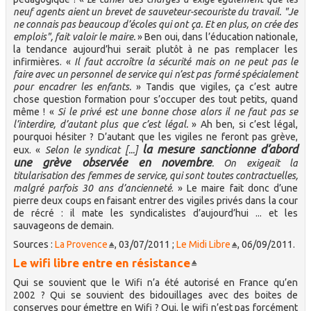
neuf agents aient un brevet de sauveteur-secouriste du travail. "Je
ne connais pas beaucoup d’écoles qui ont ça. Et en plus, on crée des
emplois", fait valoir le maire.
» Ben oui, dans l’éducation nationale,
la tendance aujourd’hui serait plutôt à ne pas remplacer les
infirmières. «
Il faut accroître la sécurité mais on ne peut pas le
faire avec un personnel de service qui n’est pas formé spécialement
pour encadrer les enfants.
» Tandis que vigiles, ça c’est autre
chose question formation pour s’occuper des tout petits, quand
même ! «
Si le privé est une bonne chose alors il ne faut pas se
l’interdire, d’autant plus que c’est légal.
» Ah ben, si c’est légal,
pourquoi hésiter ? D’autant que les vigiles ne feront pas grève,
la mesure sanctionne d’abord
eux. «
Selon le syndicat [...]
une grève observée en novembre
. On exigeait la
titularisation des femmes de service, qui sont toutes contractuelles,
malgré parfois 30 ans d’ancienneté
. » Le maire fait donc d’une
pierre deux coups en faisant entrer des vigiles privés dans la cour
de récré : il mate les syndicalistes d’aujourd’hui ... et les
sauvageons de demain.
Sources :
La Provence
, 03/07/2011 ;
Le Midi Libre
, 06/09/2011.
Le wifi libre entre en résistance
Qui se souvient que le Wifi n’a été autorisé en France qu’en
2002 ? Qui se souvient des bidouillages avec des boites de
conserves pour émettre en Wifi ? Oui, le wifi n’est pas forcément