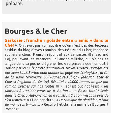
prépare.
Bourges & le Cher
Sarkozie : franche rigolade entre « amis » dans le
Cher
. On l’avait pas vu, faut dire qu’on n’est pas des lecteurs
assidus du blog d’Yves Fromion, député UMP du Cher, tendance
souliers à clous. Fromion répondait aux centristes (Bensac and
Co), peu avant les vacances. Et l’ancien militaire, qui n’a pas sa
langue dans sa poche, d’égrener les « surprises » que l’on doit à
Borloo par ici : «
le projet d’autoroute Troyes-Auxerre-Bourges tué
par Jean-Louis Borloo pour donner un gage aux écologistes ; la fin
de la ligne ferroviaire Sully-sur-Loire-Aubigny (décision Etat et
Conseil Régional du Centre). Résultat : 40.000 tonnes de gaz par
camion citernes sur nos routes !!!
» ; et last but not least «
les
Maisons à 100.000 euros de JL Borloo …un fiasco total ! Seuls
dans le Cher, à Aubigny, on en a construit 8 et on n’est pas près de
s’en remettre.
» Et de conclure : «
Le comique de répétition a tout
de même ses limites …
» Reçu fort et clair à la mairie de Bourges ?
Rompez !