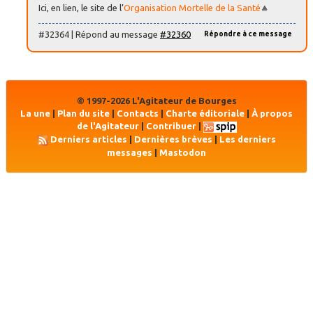
Ici, en lien, le site de l’
Organisation Mortelle de la Santé
#32364 | Répond au message
#32360
Répondre à ce message
© 1997-2026 L'Agitateur de Bourges
La une
|
Plan du site
|
Contacts
|
Charte éditoriale
|
À propos
de l'Agitateur
|
Contribuer
|
Derniers articles
|
Dernières brèves
|
Les derniers
messages
|
Mastodon