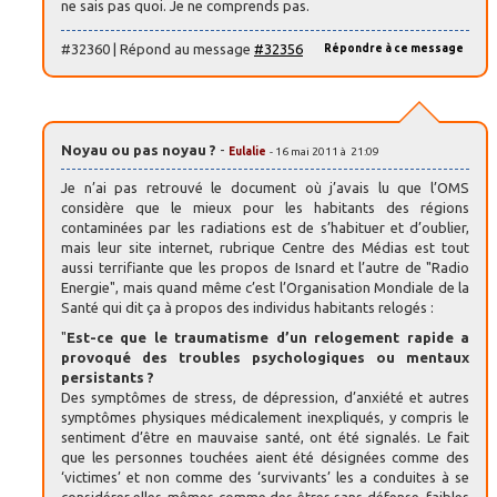
ne sais pas quoi. Je ne comprends pas.
#32360 | Répond au message
#32356
Répondre à ce message
Noyau ou pas noyau ?
-
Eulalie
- 16 mai 2011 à 21:09
Je n’ai pas retrouvé le document où j’avais lu que l’OMS
considère que le mieux pour les habitants des régions
contaminées par les radiations est de s’habituer et d’oublier,
mais leur site internet, rubrique Centre des Médias est tout
aussi terrifiante que les propos de Isnard et l’autre de "Radio
Energie", mais quand même c’est l’Organisation Mondiale de la
Santé qui dit ça à propos des individus habitants relogés :
"
Est-ce que le traumatisme d’un relogement rapide a
provoqué des troubles psychologiques ou mentaux
persistants ?
Des symptômes de stress, de dépression, d’anxiété et autres
symptômes physiques médicalement inexpliqués, y compris le
sentiment d’être en mauvaise santé, ont été signalés. Le fait
que les personnes touchées aient été désignées comme des
‘victimes’ et non comme des ‘survivants’ les a conduites à se
considérer elles-mêmes comme des êtres sans défense, faibles