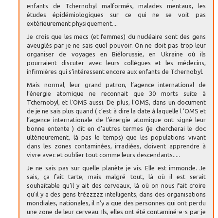
enfants de Tchernobyl malformés, malades mentaux, les
études épidémiologiques sur ce qui ne se voit pas
extérieurement physiquement....
Je crois que les mecs (et femmes) du nucléaire sont des gens
aveuglés par je ne sais quel pouvoir. On ne doit pas trop leur
organiser de voyages en Biélorussie, en Ukraine où ils
pourraient discuter avec leurs collègues et les médecins,
infirmières qui s’intéressent encore aux enfants de Tchernobyl.
Mais normal, leur grand patron, l’agence international de
l’énergie atomique ne reconnait que 30 morts suite à
Tchernobyl, et l’OMS aussi. De plus, l’OMS, dans un document
de je ne sais plus quand ( c’est à dire la date à laquelle l ’OMS et
l’agence internationale de l’énergie atomique ont signé leur
bonne entente ) dit en d’autres termes (je chercherai le doc
ultérieurement, là pas le temps) que les populations vivant
dans les zones contaminées, irradiées, doivent apprendre à
vivre avec et oublier tout comme leurs descendants.....
Je ne sais pas sur quelle planète je vis. Elle est immonde. Je
sais, ça fait tarte, mais malgré tout, là où il est serait
souhaitable qu’il y ait des cerveaux, là où on nous fait croire
qu’il y a des gens trézzzzz intelligents, dans des organisations
mondiales, nationales, il n’y a que des personnes qui ont perdu
une zone de leur cerveau. Ils, elles ont été contaminé-e-s par je