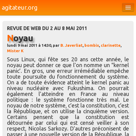
agitateur.org
Éditoriaux
REVUE DE WEB DU 2 AU 8 MAI 2011
Bourges & le Cher
Noyau
Société
lundi 9 mai 2011 à 14:30, par
B. Javerliat
,
bombix
,
clarinette
,
Mister K
Culture
Sous Linux, qui fête ses 20 ans cette année, le
noyau peut donner ce que l’on nomme un "kernel
Médias
panic’. En gros, une erreur irrémédiable empêche
toute poursuite du fonctionnement du système.
Dossiers
On a de toute évidence atteint le kernel panic au
niveau nucléaire avec Fukushima. On pourrait
Brèves
également l’atteindre en France au niveau
politique : le système fonctionne très mal. Le
noyau de notre système, c’est la constitution, c’est
la République, et on utilise la cinquième version.
Certains pensent que la constitution est
détournée par celui qui est censé veiller à son
respect, Nicolas Sarkozy. D’autres préconisent de
passer à une nouvelle version de la République, la