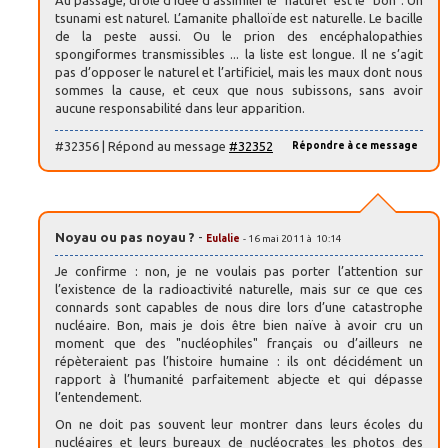
tsunami est naturel. L’amanite phalloïde est naturelle. Le bacille
de la peste aussi. Ou le prion des encéphalopathies
spongiformes transmissibles ... la liste est longue. Il ne s’agit
pas d’opposer le naturel et l’artificiel, mais les maux dont nous
sommes la cause, et ceux que nous subissons, sans avoir
aucune responsabilité dans leur apparition.
#32356 | Répond au message
#32352
Répondre à ce message
Noyau ou pas noyau ?
-
Eulalie
- 16 mai 2011 à 10:14
Je confirme : non, je ne voulais pas porter l’attention sur
l’existence de la radioactivité naturelle, mais sur ce que ces
connards sont capables de nous dire lors d’une catastrophe
nucléaire. Bon, mais je dois être bien naïve à avoir cru un
moment que des "nucléophiles" français ou d’ailleurs ne
répèteraient pas l’histoire humaine : ils ont décidément un
rapport à l’humanité parfaitement abjecte et qui dépasse
l’entendement.
On ne doit pas souvent leur montrer dans leurs écoles du
nucléaires et leurs bureaux de nucléocrates les photos des