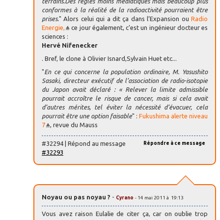
terrains.Des règles moins médiatiques mais beaucoup plus
conformes à la réalité de la radioactivité pourraient être
prises.
" Alors celui qui a dit ça dans l’Expansion ou
Radio
Energie,
ce jour également, c’est un ingénieur docteur es
sciences :
Hervé
Nifenecker
. Bref, le clone à Olivier Isnard,Sylvain Huet etc...
"
En ce qui concerne la population ordinaire, M. Yasushito
Sasaki, directeur exécutif de l’association de radio-isotopie
du Japon avait déclaré : « Relever la limite admissible
pourrait accroître le risque de cancer, mais si cela avait
d’autres mérites, tel éviter la nécessité d’évacuer, cela
pourrait être une option faisable
" :
Fukushima alerte niveau
7
, revue du Mauss
#32294 | Répond au message
Répondre à ce message
#32293
Noyau ou pas noyau ?
-
Cyrano
- 14 mai 2011 à 19:13
Vous avez raison Eulalie de citer ça, car on oublie trop