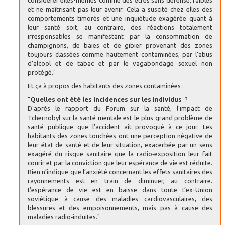
et ne maîtrisant pas leur avenir. Cela a suscité chez elles des
comportements timorés et une inquiétude exagérée quant à
leur santé soit, au contraire, des réactions totalement
irresponsables se manifestant par la consommation de
champignons, de baies et de gibier provenant des zones
toujours classées comme hautement contaminées, par l’abus
d’alcool et de tabac et par le vagabondage sexuel non
protégé."
Et ça à propos des habitants des zones contaminées :
"
Quelles ont été les incidences sur les individus
?
D’après le rapport du Forum sur la santé, l’impact de
Tchernobyl sur la santé mentale est le plus grand problème de
santé publique que l’accident ait provoqué à ce jour. Les
habitants des zones touchées ont une perception négative de
leur état de santé et de leur situation, exacerbée par un sens
exagéré du risque sanitaire que la radio‑exposition leur fait
courir et par la conviction que leur espérance de vie est réduite.
Rien n’indique que l’anxiété concernant les effets sanitaires des
rayonnements est en train de diminuer, au contraire.
L’espérance de vie est en baisse dans toute L’ex-Union
soviétique à cause des maladies cardiovasculaires, des
blessures et des empoisonnements, mais pas à cause des
maladies radio‑induites."