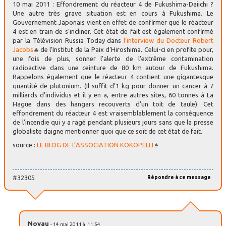
10 mai 2011 : Effondrement du réacteur 4 de Fukushima-Daiichi ?
Une autre très grave situation est en cours à Fukushima. Le
Gouvernement Japonais vient en effet de confirmer que le réacteur
4 est en train de s’incliner. Cet état de fait est également confirmé
par la Télévision Russia Today dans
l’interview du Docteur Robert
Jacobs
de l’Institut de la Paix d’Hiroshima. Celui-ci en profite pour,
une fois de plus, sonner l’alerte de l’extrême contamination
radioactive dans une ceinture de 80 km autour de Fukushima.
Rappelons également que le réacteur 4 contient une gigantesque
quantité de plutonium. (Il suffit d’1 kg pour donner un cancer à 7
milliards d’individus et il y en a, entre autres sites, 60 tonnes à La
Hague dans des hangars recouverts d’un toit de taule). Cet
effondrement du réacteur 4 est vraisemblablement la conséquence
de l’incendie qui y a ragé pendant plusieurs jours sans que la presse
globaliste daigne mentionner quoi que ce soit de cet état de fait.
source :
LE BLOG DE L’ASSOCIATION KOKOPELLI
#32305
Répondre à ce message
Noyau
- 14 mai 2011 à 11:54