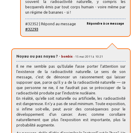
souvent la radioactivité naturelle, y compris les
becquerels émis par tout corps humain - voire même par
un régime de bananes - si !
#32352 | Répond au message
Répondre à ce message
#32293
Noyau ou pas noyau ?
-
bombix
- 15 mai 2011 à 10:21
Il ne me semble pas qu’Eulalie fasse porter l’attention sur
l’existence de la radioactivité naturelle. Le sens de son
message, c’est de dénoncer un raisonnement qui laisser
supposer que, parce qu’il y a de la radioactivité naturelle — ce
que personne ne nie, il ne faudrait pas se préoccuper de la
radioactivité produite par l’industrie nucléaire.
En réalité, qu’elle soit naturelle ou artificielle, les radioactivité
est dangereuse. Il n’y a pas de seuil minimum. Toute exposition,
si infime soit-elle, peut avoir des conséquences pour le
développement d’un cancer. Avec comme corollaire
naturellement que plus l’exposition est importante, plus la
probabilité augmente.
Au passage, drôle d’idée d’assimiler le "naturel" est le "bon". Un