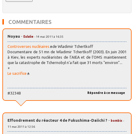
COMMENTAIRES
Noyau
-
Eulalie
- 14 mai 2011 à 16:35
Controverses nucléaires
de Wladimir Tchertkoff
Documentaire de 51 mn de Wladimir Tchertkoff (2003). En juin 2001
à Kiev, les experts nucléaristes de l’AIEA et de l’OMS maintiennent
que la catastrophe de Tchernobyl n’a fait que 31 morts "environ"...
+
Le sacrifice
#32348
Répondre à ce message
Effondrement du réacteur 4 de Fukushima-Daiichi ?
-
bombix
-
11 mai 2011 à 12:56