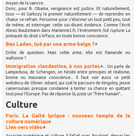
moyen de la vaincre.
Donc, pour B. Obama, vengeance est justice. Et naturellement,
tous — et Sarkozy le premier naturellement — de reprendre en
chœur ce refrain. Personne pour s’étonner un tout petit peu, tout
de même, et interroger cette soi-disant évidence. Comme l’écrit
Alexis Bautzmann dans Marianne2.fr, l’événement
fait rupture
. La
primauté du droit s’efface, en toute bonne conscience.
Ben Laden, tué par une arme belge ?
Drôle de question. Mais cette arme, elle est flamande ou
wallonne ?
Immigration clandestine, à nos portes
... On parle de
Lampedusa, de Schengen, on hésite entre principes et réalisme,
bonne ou mauvaise conscience... Il faut voir aussi ce petit
webdocu de Olivier Jobard, qui suit le parcours de Kingsley, jeune
camerounais presque condamné à tenter sa chance en quittant
tout pour l’Europe. Pas de réponse là, juste un "frère humain"...
Culture
Paris. La Gaîté lyrique : nouveau temple de la
culture numérique
Lien vers vidéo
Associer numérique et culture, il fallait oser. Pourtant, depuis les