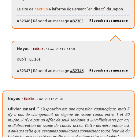
Le site de
next up
informe également "en direct" du Japon.
#32346 | Répond au message
#32305
Répondre à ce message
Noyau
-
Eulalie
- 14 mai 2011 à 11:58
oup’s : Eulalie
#32347 | Répond au message
#32346
Répondre à ce message
Noyau
-
Eulalie
- 9 mai 2011 à 21:58
Olivier Isnard
:"
L’exposition est une agression radiologique, mais il
n’y a pas de changement de régime de risque connu entre 1 et 20
mS/an. Il n’y a pas un effet de seuil sanitaire à 20 millisieverts par an,
ni d’observation de risque de cancer accru. Cette dernière valeur est
d’ailleurs celle que certaines populations connaissent toute leur vie du
fait de la radioactivité naturelle qui peut même aller au double
."