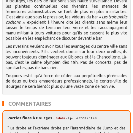
A Bourges, les bars de nuit sont sous haute surveillance. Devant
les plaintes continuelles des riverains, les menaces de
fermetures administratives se font de plus en plus insistantes.
C’est ainsi que sous la pression, les videurs du bar
« Les trois petits
cochons »
, expédient à l’heure dite les clients sans même leur
laisser le temps de terminer leur verre et les raccompagnent
manu militari à leurs voitures pour qu’ils se cassent le plus vite
possible en les empêchant de discuter devant le bar.
Les riverains veulent avoir tous les avantages du centre ville sans
les inconvénients. S’ils veulent dormir sur leur deux oreilles, ils
peuvent toujours déménager aux Gibjoncs et à la Chancellerie. Là-
bas, c’est le calme olympien dès 19h. Pas de concerts, pas de
spectacles, pas de bars, rien.
Toujours est-il qu’à force de céder aux perpétuelles jérémiades
de deux ou trois emmerdeurs professionnels, le centre-ville de
Bourges ne sera bientôt plus qu’une vaste zone de non vie.
COMMENTAIRES
Parties fines à Bourges
-
Eulalie
- 2 juillet 2008 à 11:46
" La droite et l’extrême droite par l’intermédiaire de l’Ump et des