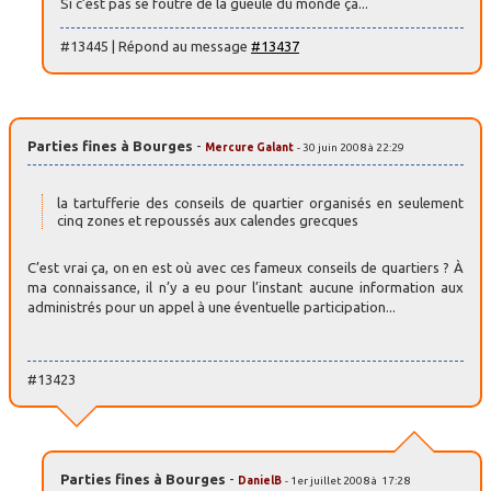
Si c’est pas se foutre de la gueule du monde ça...
#13445 | Répond au message
#13437
Parties fines à Bourges
-
Mercure Galant
- 30 juin 2008 à 22:29
la tartufferie des conseils de quartier organisés en seulement
cinq zones et repoussés aux calendes grecques
C’est vrai ça, on en est où avec ces fameux conseils de quartiers ? À
ma connaissance, il n’y a eu pour l’instant aucune information aux
administrés pour un appel à une éventuelle participation...
#13423
Parties fines à Bourges
-
DanielB
- 1er juillet 2008 à 17:28