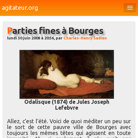
agitateur.org
Éditoriaux
Parties fines à Bourges
Bourges & le Cher
lundi 30 juin 2008 à 20:56, par
Charles-Henry Sadien
Société
Culture
Médias
Dossiers
Brèves
Odalisque (1874) de Jules Joseph
Lefebvre
Allez, c’est l’été. Voici de quoi méditer un peu sur
le sort de cette pauvre ville de Bourges avec
toujours les mêmes têtes qui agissent en toute