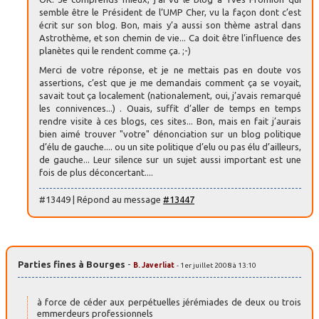
semble être le Président de l’UMP Cher, vu la façon dont c’est
écrit sur son blog. Bon, mais y’a aussi son thème astral dans
Astrothème, et son chemin de vie... Ca doit être l’influence des
planètes qui le rendent comme ça. ;-)
Merci de votre réponse, et je ne mettais pas en doute vos
assertions, c’est que je me demandais comment ça se voyait,
savait tout ça localement (nationalement, oui, j’avais remarqué
les connivences...) . Ouais, suffit d’aller de temps en temps
rendre visite à ces blogs, ces sites... Bon, mais en fait j’aurais
bien aimé trouver "votre" dénonciation sur un blog politique
d’élu de gauche.... ou un site politique d’elu ou pas élu d’ailleurs,
de gauche... Leur silence sur un sujet aussi important est une
fois de plus déconcertant....
#13449 | Répond au message
#13447
Parties fines à Bourges
-
B. Javerliat
- 1er juillet 2008 à 13:10
à force de céder aux perpétuelles jérémiades de deux ou trois
emmerdeurs professionnels