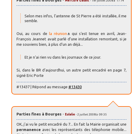
Parties fines à Bourges
-
Mercure Galant
- 1er juillet 2008 à 17:14
Selon mes infos, l’antenne de St Pierre a été installée, il me
semble.
Oui, au cours de
la réunion
qui s’est tenue en avril, Jean-
François Jeannet avait parlé d’une installation remontant, si je
me souviens bien, à plus d’un an déjà...
Et je n’ai rien vu dans les journaux de ce jour.
Si, dans le BR d’aujourdhui, un autre petit encadré en page 7,
signé Eric Porte
#13437 | Répond au message
#13430
Parties fines à Bourges
-
Eulalie
- 2 juillet 2008 à 09:35
OK, j’ai vu le petit encadré du 7... En fait la Mairie organisait une
permanence
avec les représentants des télephonie mobile...