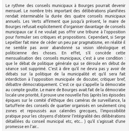
Le rythme des conseils municipaux à Bourges pourrait devenir
mensuel. Le nombre très important des délibérations planifiées
rendait interminable la durée des quatre conseils municipaux
annuels. Les Verts affirment que jusqu’à présent, le maire de
Bourges refusait explicitement d’organiser davantage de conseils
municipaux car il ne voulait pas offrir une tribune à l’opposition
pour formuler ses critiques et propositions. Cependant, si Serge
Lepeltier fait mine de céder un peu par pragmatisme, en réalité il
ne semble pas avoir abandonné sa vision idéologique et
politicienne des choses. En effet, s’il concède cette
mensualisation des conseils municipaux, c’est à une condition :
que le débat de politique générale qui se déroule en début de
séance soit supprimé. C’est à dire qu’il ne devra pas y avoir de
débats sur la politique de la municipalité et qu’il sera fait
interdiction à l’opposition municipale de discuter, critiquer bref,
débattre démocratiquement. C’est ce qui s’appelle la démocratie
au compte goutte. Le maire de Bourges avait fait de la démocratie
locale une priorité, il prouve une nouvelle fois (après les épisodes
épiques sur le comité d’éthique des caméras de surveillance, la
tartufferie des conseils de quartier organisés en seulement cinq
zones et repoussés aux calendes grecques, l’impossibilité
pratique pour les citoyens d’obtenir l’intégralité des délibérations
détaillées du conseil municipal etc, etc... ) qu’il s’agissait d’une
promesse en l’air...