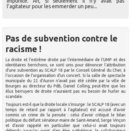
impunité. Ah, si seulement il n’y avait pas
l’agitateur pour les emmerder un peu...
Pas de subvention contre le
racisme !
La droite et l’extrême droite par l’intermédiaire de l’UMP et des
identitaires berrichons, se sont unis pour dénoncer l’attribution
d’une subvention au SCALP 18 par le Conseil Général du Cher, à
l’occasion de l’organisation d’un concert. Si la salle de spectacle
municipale du 22 d’Auron n’avait pas été cédée par la ville de
Bourges au directeur du PdB, Daniel Colling, peut-être que les
élus berruyers de droite n’auraient pas eu besoin de hurler au
scandale.
Toujours est-il que la droite locale s’insurge : le SCALP 18 (avec un
temps de retard par rapport à l’agitateur) est accusé d’avoir
commis un crime de la pensée : celui d’avoir critiqué le bilan
politique du défunt sénateur-maire de Saint-Amand, Serge Vinçon
et d’avoir rappelé en particulier que celui-ci avait toujours
défendu jusqu’au point d’en être pathétique, le collaborateur