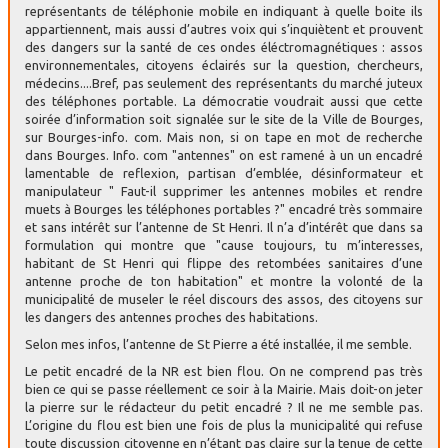
représentants de téléphonie mobile en indiquant à quelle boite ils
appartiennent, mais aussi d’autres voix qui s’inquiètent et prouvent
des dangers sur la santé de ces ondes éléctromagnétiques : assos
environnementales, citoyens éclairés sur la question, chercheurs,
médecins....Bref, pas seulement des représentants du marché juteux
des téléphones portable. La démocratie voudrait aussi que cette
soirée d’information soit signalée sur le site de la Ville de Bourges,
sur Bourges-info. com. Mais non, si on tape en mot de recherche
dans Bourges. Info. com "antennes" on est ramené à un un encadré
lamentable de reflexion, partisan d’emblée, désinformateur et
manipulateur " Faut-il supprimer les antennes mobiles et rendre
muets à Bourges les téléphones portables ?" encadré très sommaire
et sans intérêt sur l’antenne de St Henri. Il n’a d’intérêt que dans sa
formulation qui montre que "cause toujours, tu m’interesses,
habitant de St Henri qui flippe des retombées sanitaires d’une
antenne proche de ton habitation" et montre la volonté de la
municipalité de museler le réel discours des assos, des citoyens sur
les dangers des antennes proches des habitations.
Selon mes infos, l’antenne de St Pierre a été installée, il me semble.
Le petit encadré de la NR est bien flou. On ne comprend pas très
bien ce qui se passe réellement ce soir à la Mairie. Mais doit-on jeter
la pierre sur le rédacteur du petit encadré ? Il ne me semble pas.
L’origine du flou est bien une fois de plus la municipalité qui refuse
toute discussion citoyenne en n’étant pas claire sur la tenue de cette