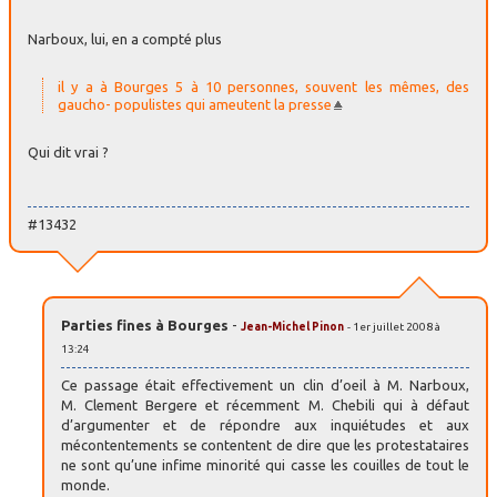
Narboux, lui, en a compté plus
il y a à Bourges 5 à 10 personnes, souvent les mêmes, des
gaucho- populistes qui ameutent la presse
Qui dit vrai ?
#13432
Parties fines à Bourges
-
Jean-Michel Pinon
- 1er juillet 2008 à
13:24
Ce passage était effectivement un clin d’oeil à M. Narboux,
M. Clement Bergere et récemment M. Chebili qui à défaut
d’argumenter et de répondre aux inquiétudes et aux
mécontentements se contentent de dire que les protestataires
ne sont qu’une infime minorité qui casse les couilles de tout le
monde.