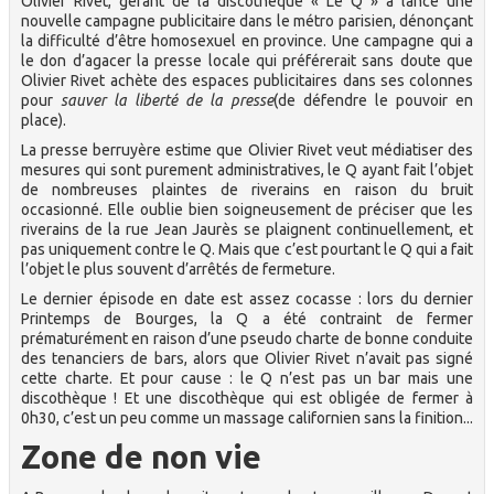
Olivier Rivet, gérant de la discothèque « Le Q » a lancé une
nouvelle campagne publicitaire dans le métro parisien, dénonçant
la difficulté d’être homosexuel en province. Une campagne qui a
le don d’agacer la presse locale qui préférerait sans doute que
Olivier Rivet achète des espaces publicitaires dans ses colonnes
pour
sauver la liberté de la presse
(de défendre le pouvoir en
place).
La presse berruyère estime que Olivier Rivet veut médiatiser des
mesures qui sont purement administratives, le Q ayant fait l’objet
de nombreuses plaintes de riverains en raison du bruit
occasionné. Elle oublie bien soigneusement de préciser que les
riverains de la rue Jean Jaurès se plaignent continuellement, et
pas uniquement contre le Q. Mais que c’est pourtant le Q qui a fait
l’objet le plus souvent d’arrêtés de fermeture.
Le dernier épisode en date est assez cocasse : lors du dernier
Printemps de Bourges, la Q a été contraint de fermer
prématurément en raison d’une pseudo charte de bonne conduite
des tenanciers de bars, alors que Olivier Rivet n’avait pas signé
cette charte. Et pour cause : le Q n’est pas un bar mais une
discothèque ! Et une discothèque qui est obligée de fermer à
0h30, c’est un peu comme un massage californien sans la finition...
Zone de non vie