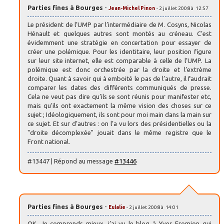
Parties fines à Bourges
-
Jean-Michel Pinon
- 2 juillet 2008 à 12:57
Le président de l’UMP par l’intermédiaire de M. Cosyns, Nicolas
Hénault et quelques autres sont montés au créneau. C’est
évidemment une stratégie en concertation pour essayer de
créer une polémique. Pour les identitaire, leur position figure
sur leur site internet, elle est comparable à celle de l’UMP. La
polémique est donc orchestrée par la droite et l’extrème
droite. Quant à savoir qui à emboité le pas de l’autre, il faudrait
comparer les dates des différents communiqués de presse.
Cela ne veut pas dire qu’ils se sont réunis pour manifester etc,
mais qu’ils ont exactement la même vision des choses sur ce
sujet ; Idéologiquement, ils sont pour moi main dans la main sur
ce sujet. Et sur d’autres : on l’a vu lors des présidentielles ou la
"droite décomplexée" jouait dans le même registre que le
Front national.
#13447 | Répond au message
#13446
Parties fines à Bourges
-
Eulalie
- 2 juillet 2008 à 14:01
OK. Je comprends mieux, j’ai vu le blog à Yves Fromion qui