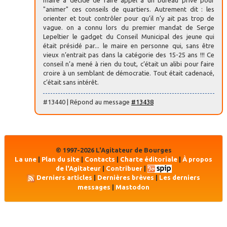
maire a décidé de faire appel à un bureau privé pour
"animer" ces conseils de quartiers. Autrement dit : les
orienter et tout contrôler pour qu’il n’y ait pas trop de
vague. on a connu lors du premier mandat de Serge
Lepeltier le gadget du Conseil Municipal des jeune qui
était présidé par... le maire en personne qui, sans être
vieux n’entrait pas dans la catégorie des 15-25 ans !!! Ce
conseil n’a mené à rien du tout, c’était un alibi pour faire
croire à un semblant de démocratie. Tout était cadenacé,
c’était sans intérêt.
#13440 | Répond au message
#13438
© 1997-2026 L'Agitateur de Bourges
La une
|
Plan du site
|
Contacts
|
Charte éditoriale
|
À propos
de l'Agitateur
|
Contribuer
|
Derniers articles
|
Dernières brèves
|
Les derniers
messages
|
Mastodon