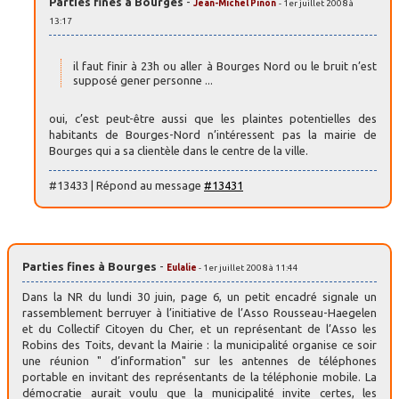
Parties fines à Bourges
-
Jean-Michel Pinon
- 1er juillet 2008 à
13:17
il faut finir à 23h ou aller à Bourges Nord ou le bruit n’est
supposé gener personne ...
oui, c’est peut-être aussi que les plaintes potentielles des
habitants de Bourges-Nord n’intéressent pas la mairie de
Bourges qui a sa clientèle dans le centre de la ville.
#13433 | Répond au message
#13431
Parties fines à Bourges
-
Eulalie
- 1er juillet 2008 à 11:44
Dans la NR du lundi 30 juin, page 6, un petit encadré signale un
rassemblement berruyer à l’initiative de l’Asso Rousseau-Haegelen
et du Collectif Citoyen du Cher, et un représentant de l’Asso les
Robins des Toits, devant la Mairie : la municipalité organise ce soir
une réunion " d’information" sur les antennes de téléphones
portable en invitant des représentants de la téléphonie mobile. La
démocratie aurait voulu que la municipalité invite certes, les