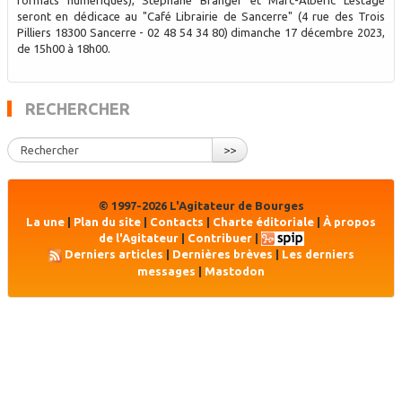
seront en dédicace au "Café Librairie de Sancerre" (4 rue des Trois
Pilliers 18300 Sancerre - 02 48 54 34 80) dimanche 17 décembre 2023,
de 15h00 à 18h00.
RECHERCHER
>>
© 1997-2026 L'Agitateur de Bourges
La une
|
Plan du site
|
Contacts
|
Charte éditoriale
|
À propos
de l'Agitateur
|
Contribuer
|
Derniers articles
|
Dernières brèves
|
Les derniers
messages
|
Mastodon