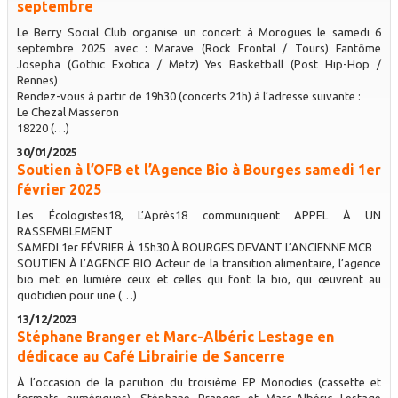
septembre
Le Berry Social Club organise un concert à Morogues le samedi 6
septembre 2025 avec : Marave (Rock Frontal / Tours) Fantôme
Josepha (Gothic Exotica / Metz) Yes Basketball (Post Hip-Hop /
Rennes)
Rendez-vous à partir de 19h30 (concerts 21h) à l’adresse suivante :
Le Chezal Masseron
18220 (…)
30/01/2025
Soutien à l’OFB et l’Agence Bio à Bourges samedi 1er
février 2025
Les Écologistes18, L’Après18 communiquent APPEL À UN
RASSEMBLEMENT
SAMEDI 1er FÉVRIER À 15h30 À BOURGES DEVANT L’ANCIENNE MCB
SOUTIEN À L’AGENCE BIO Acteur de la transition alimentaire, l’agence
bio met en lumière ceux et celles qui font la bio, qui œuvrent au
quotidien pour une (…)
13/12/2023
Stéphane Branger et Marc-Albéric Lestage en
dédicace au Café Librairie de Sancerre
À l’occasion de la parution du troisième EP Monodies (cassette et
formats numériques), Stéphane Branger et Marc-Albéric Lestage