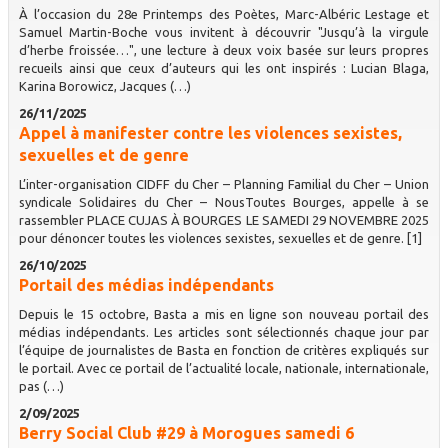
À l’occasion du 28e Printemps des Poètes, Marc-Albéric Lestage et
Samuel Martin-Boche vous invitent à découvrir "Jusqu’à la virgule
d’herbe froissée…", une lecture à deux voix basée sur leurs propres
recueils ainsi que ceux d’auteurs qui les ont inspirés : Lucian Blaga,
Karina Borowicz, Jacques (…)
26/11/2025
Appel à manifester contre les violences sexistes,
sexuelles et de genre
L’inter-organisation CIDFF du Cher – Planning Familial du Cher – Union
syndicale Solidaires du Cher – NousToutes Bourges, appelle à se
rassembler PLACE CUJAS À BOURGES LE SAMEDI 29 NOVEMBRE 2025
pour dénoncer toutes les violences sexistes, sexuelles et de genre. [1]
26/10/2025
Portail des médias indépendants
Depuis le 15 octobre, Basta a mis en ligne son nouveau portail des
médias indépendants. Les articles sont sélectionnés chaque jour par
l’équipe de journalistes de Basta en fonction de critères expliqués sur
le portail. Avec ce portail de l’actualité locale, nationale, internationale,
pas (…)
2/09/2025
Berry Social Club #29 à Morogues samedi 6