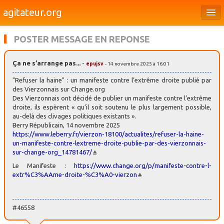
agitateur.org
Éditoriaux
POSTER MESSAGE EN REPONSE
Bourges & le Cher
Ça ne s’arrange pas...
-
epujsv
- 14 novembre 2025 à 16:01
Société
"Refuser la haine" : un manifeste contre l’extrême droite publié par
Culture
des Vierzonnais sur Change.org
Des Vierzonnais ont décidé de publier un manifeste contre l’extrême
droite, ils espèrent « qu’il soit soutenu le plus largement possible,
Médias
au-delà des clivages politiques existants ».
Berry Républicain, 14 novembre 2025
Dossiers
https://www.leberry.fr/vierzon-18100/actualites/refuser-la-haine-
un-manifeste-contre-lextreme-droite-publie-par-des-vierzonnais-
Brèves
sur-change-org_14781467/
Le Manifeste :
https://www.change.org/p/manifeste-contre-l-
extr%C3%AAme-droite-%C3%A0-vierzon
#46558