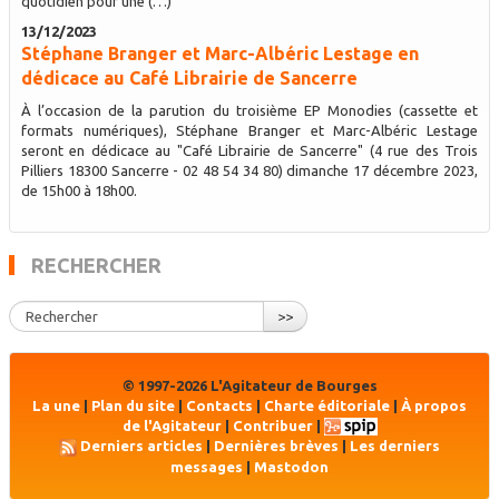
quotidien pour une (…)
13/12/2023
Stéphane Branger et Marc-Albéric Lestage en
dédicace au Café Librairie de Sancerre
À l’occasion de la parution du troisième EP Monodies (cassette et
formats numériques), Stéphane Branger et Marc-Albéric Lestage
seront en dédicace au "Café Librairie de Sancerre" (4 rue des Trois
Pilliers 18300 Sancerre - 02 48 54 34 80) dimanche 17 décembre 2023,
de 15h00 à 18h00.
RECHERCHER
>>
© 1997-2026 L'Agitateur de Bourges
La une
|
Plan du site
|
Contacts
|
Charte éditoriale
|
À propos
de l'Agitateur
|
Contribuer
|
Derniers articles
|
Dernières brèves
|
Les derniers
messages
|
Mastodon