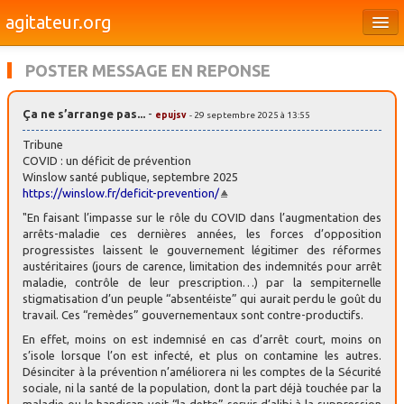
agitateur.org
Éditoriaux
POSTER MESSAGE EN REPONSE
Bourges & le Cher
Ça ne s’arrange pas...
-
epujsv
- 29 septembre 2025 à 13:55
Société
Tribune
Culture
COVID : un déficit de prévention
Winslow santé publique, septembre 2025
https://winslow.fr/deficit-prevention/
Médias
"En faisant l’impasse sur le rôle du COVID dans l’augmentation des
Dossiers
arrêts-maladie ces dernières années, les forces d’opposition
progressistes laissent le gouvernement légitimer des réformes
Brèves
austéritaires (jours de carence, limitation des indemnités pour arrêt
maladie, contrôle de leur prescription…) par la sempiternelle
stigmatisation d’un peuple “absentéiste” qui aurait perdu le goût du
travail. Ces “remèdes” gouvernementaux sont contre-productifs.
En effet, moins on est indemnisé en cas d’arrêt court, moins on
s’isole lorsque l’on est infecté, et plus on contamine les autres.
Désinciter à la prévention n’améliorera ni les comptes de la Sécurité
sociale, ni la santé de la population, dont la part déjà touchée par la