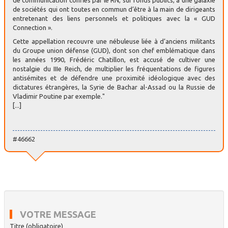
de communication confiés par le RN, sur fonds publics, à une galaxie
de sociétés qui ont toutes en commun d’être à la main de dirigeants
entretenant des liens personnels et politiques avec la « GUD
Connection ».
Cette appellation recouvre une nébuleuse liée à d’anciens militants
du Groupe union défense (GUD), dont son chef emblématique dans
les années 1990, Frédéric Chatillon, est accusé de cultiver une
nostalgie du IIIe Reich, de multiplier les fréquentations de figures
antisémites et de défendre une proximité idéologique avec des
dictatures étrangères, la Syrie de Bachar al-Assad ou la Russie de
Vladimir Poutine par exemple."
[...]
#46662
VOTRE MESSAGE
Titre (obligatoire)