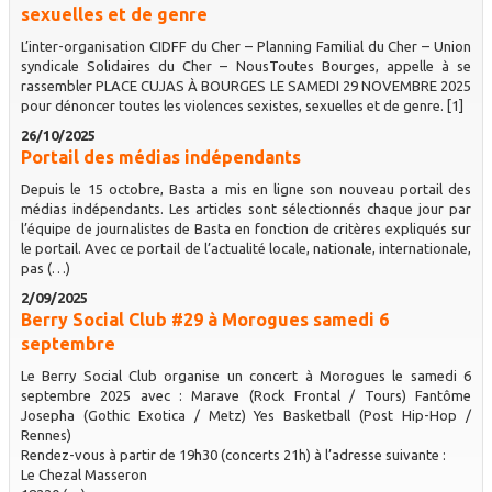
sexuelles et de genre
L’inter-organisation CIDFF du Cher – Planning Familial du Cher – Union
syndicale Solidaires du Cher – NousToutes Bourges, appelle à se
rassembler PLACE CUJAS À BOURGES LE SAMEDI 29 NOVEMBRE 2025
pour dénoncer toutes les violences sexistes, sexuelles et de genre. [1]
26/10/2025
Portail des médias indépendants
Depuis le 15 octobre, Basta a mis en ligne son nouveau portail des
médias indépendants. Les articles sont sélectionnés chaque jour par
l’équipe de journalistes de Basta en fonction de critères expliqués sur
le portail. Avec ce portail de l’actualité locale, nationale, internationale,
pas (…)
2/09/2025
Berry Social Club #29 à Morogues samedi 6
septembre
Le Berry Social Club organise un concert à Morogues le samedi 6
septembre 2025 avec : Marave (Rock Frontal / Tours) Fantôme
Josepha (Gothic Exotica / Metz) Yes Basketball (Post Hip-Hop /
Rennes)
Rendez-vous à partir de 19h30 (concerts 21h) à l’adresse suivante :
Le Chezal Masseron