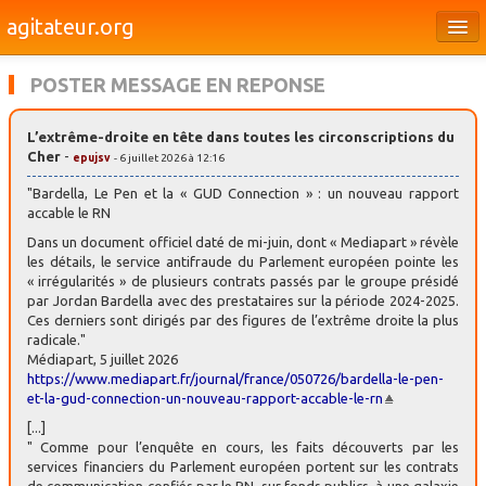
agitateur.org
Éditoriaux
POSTER MESSAGE EN REPONSE
Bourges & le Cher
L’extrême-droite en tête dans toutes les circonscriptions du
Société
Cher
-
epujsv
- 6 juillet 2026 à 12:16
Culture
"Bardella, Le Pen et la « GUD Connection » : un nouveau rapport
accable le RN
Médias
Dans un document officiel daté de mi-juin, dont « Mediapart » révèle
les détails, le service antifraude du Parlement européen pointe les
Dossiers
« irrégularités » de plusieurs contrats passés par le groupe présidé
par Jordan Bardella avec des prestataires sur la période 2024-2025.
Brèves
Ces derniers sont dirigés par des figures de l’extrême droite la plus
radicale."
Médiapart, 5 juillet 2026
https://www.mediapart.fr/journal/france/050726/bardella-le-pen-
et-la-gud-connection-un-nouveau-rapport-accable-le-rn
[...]
" Comme pour l’enquête en cours, les faits découverts par les
services financiers du Parlement européen portent sur les contrats