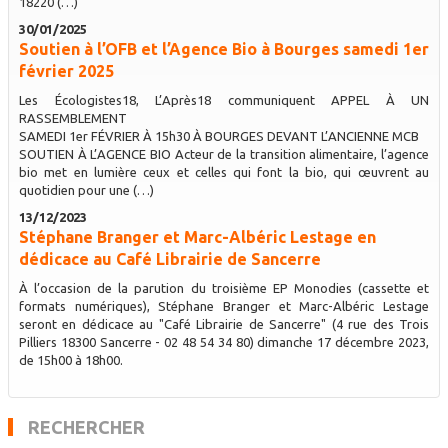
18220 (…)
30/01/2025
Soutien à l’OFB et l’Agence Bio à Bourges samedi 1er
février 2025
Les Écologistes18, L’Après18 communiquent APPEL À UN
RASSEMBLEMENT
SAMEDI 1er FÉVRIER À 15h30 À BOURGES DEVANT L’ANCIENNE MCB
SOUTIEN À L’AGENCE BIO Acteur de la transition alimentaire, l’agence
bio met en lumière ceux et celles qui font la bio, qui œuvrent au
quotidien pour une (…)
13/12/2023
Stéphane Branger et Marc-Albéric Lestage en
dédicace au Café Librairie de Sancerre
À l’occasion de la parution du troisième EP Monodies (cassette et
formats numériques), Stéphane Branger et Marc-Albéric Lestage
seront en dédicace au "Café Librairie de Sancerre" (4 rue des Trois
Pilliers 18300 Sancerre - 02 48 54 34 80) dimanche 17 décembre 2023,
de 15h00 à 18h00.
RECHERCHER