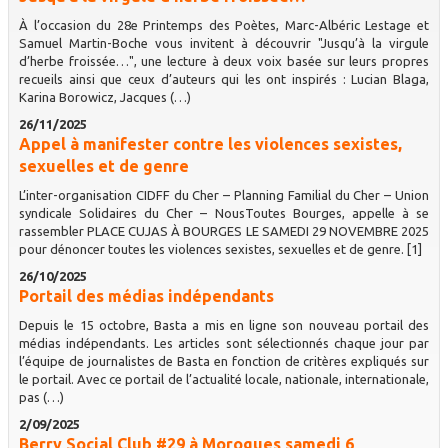
À l’occasion du 28e Printemps des Poètes, Marc-Albéric Lestage et
Samuel Martin-Boche vous invitent à découvrir "Jusqu’à la virgule
d’herbe froissée…", une lecture à deux voix basée sur leurs propres
recueils ainsi que ceux d’auteurs qui les ont inspirés : Lucian Blaga,
Karina Borowicz, Jacques (…)
26/11/2025
Appel à manifester contre les violences sexistes,
sexuelles et de genre
L’inter-organisation CIDFF du Cher – Planning Familial du Cher – Union
syndicale Solidaires du Cher – NousToutes Bourges, appelle à se
rassembler PLACE CUJAS À BOURGES LE SAMEDI 29 NOVEMBRE 2025
pour dénoncer toutes les violences sexistes, sexuelles et de genre. [1]
26/10/2025
Portail des médias indépendants
Depuis le 15 octobre, Basta a mis en ligne son nouveau portail des
médias indépendants. Les articles sont sélectionnés chaque jour par
l’équipe de journalistes de Basta en fonction de critères expliqués sur
le portail. Avec ce portail de l’actualité locale, nationale, internationale,
pas (…)
2/09/2025
Berry Social Club #29 à Morogues samedi 6