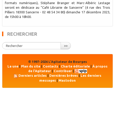
formats numériques), Stéphane Branger et Marc-Albéric Lestage
seront en dédicace au "Café Librairie de Sancerre" (4 rue des Trois
Pilliers 18300 Sancerre - 02 48 54 34 80) dimanche 17 décembre 2023,
de 15h00 à 18h00.
RECHERCHER
>>
© 1997-2026 L'Agitateur de Bourges
La une
|
Plan du site
|
Contacts
|
Charte éditoriale
|
À propos
de l'Agitateur
|
Contribuer
|
Derniers articles
|
Dernières brèves
|
Les derniers
messages
|
Mastodon