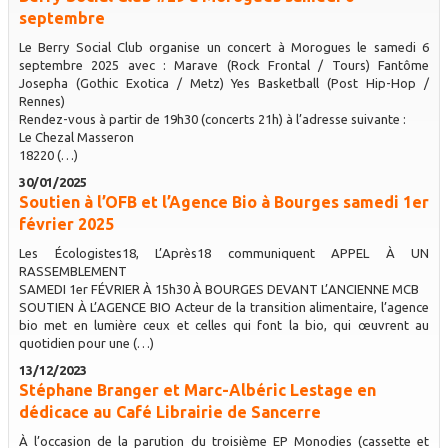
septembre
Le Berry Social Club organise un concert à Morogues le samedi 6
septembre 2025 avec : Marave (Rock Frontal / Tours) Fantôme
Josepha (Gothic Exotica / Metz) Yes Basketball (Post Hip-Hop /
Rennes)
Rendez-vous à partir de 19h30 (concerts 21h) à l’adresse suivante :
Le Chezal Masseron
18220 (…)
30/01/2025
Soutien à l’OFB et l’Agence Bio à Bourges samedi 1er
février 2025
Les Écologistes18, L’Après18 communiquent APPEL À UN
RASSEMBLEMENT
SAMEDI 1er FÉVRIER À 15h30 À BOURGES DEVANT L’ANCIENNE MCB
SOUTIEN À L’AGENCE BIO Acteur de la transition alimentaire, l’agence
bio met en lumière ceux et celles qui font la bio, qui œuvrent au
quotidien pour une (…)
13/12/2023
Stéphane Branger et Marc-Albéric Lestage en
dédicace au Café Librairie de Sancerre
À l’occasion de la parution du troisième EP Monodies (cassette et