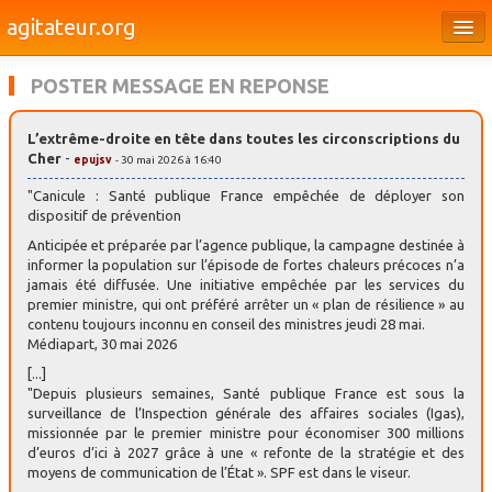
agitateur.org
Éditoriaux
POSTER MESSAGE EN REPONSE
Bourges & le Cher
L’extrême-droite en tête dans toutes les circonscriptions du
Société
Cher
-
epujsv
- 30 mai 2026 à 16:40
Culture
"Canicule : Santé publique France empêchée de déployer son
dispositif de prévention
Médias
Anticipée et préparée par l’agence publique, la campagne destinée à
informer la population sur l’épisode de fortes chaleurs précoces n’a
Dossiers
jamais été diffusée. Une initiative empêchée par les services du
premier ministre, qui ont préféré arrêter un « plan de résilience » au
Brèves
contenu toujours inconnu en conseil des ministres jeudi 28 mai.
Médiapart, 30 mai 2026
[...]
"Depuis plusieurs semaines, Santé publique France est sous la
surveillance de l’Inspection générale des affaires sociales (Igas),
missionnée par le premier ministre pour économiser 300 millions
d’euros d’ici à 2027 grâce à une « refonte de la stratégie et des
moyens de communication de l’État ». SPF est dans le viseur.