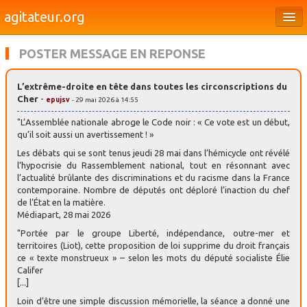
agitateur.org
Éditoriaux
POSTER MESSAGE EN REPONSE
Bourges & le Cher
L’extrême-droite en tête dans toutes les circonscriptions du
Société
Cher
-
epujsv
- 29 mai 2026 à 14:55
Culture
"L’Assemblée nationale abroge le Code noir : « Ce vote est un début,
qu’il soit aussi un avertissement ! »
Médias
Les débats qui se sont tenus jeudi 28 mai dans l’hémicycle ont révélé
l’hypocrisie du Rassemblement national, tout en résonnant avec
Dossiers
l’actualité brûlante des discriminations et du racisme dans la France
contemporaine. Nombre de députés ont déploré l’inaction du chef
Brèves
de l’État en la matière.
Médiapart, 28 mai 2026
"Portée par le groupe Liberté, indépendance, outre-mer et
territoires (Liot), cette proposition de loi supprime du droit français
ce « texte monstrueux » – selon les mots du député socialiste Élie
Califer
[...]
Loin d’être une simple discussion mémorielle, la séance a donné une