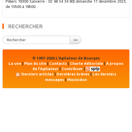
Pilliers 18300 Sancerre - 02 48 54 34 80) dimanche 17 décembre 2023,
de 15h00 à 18h00.
RECHERCHER
>>
© 1997-2026 L'Agitateur de Bourges
La une
|
Plan du site
|
Contacts
|
Charte éditoriale
|
À propos
de l'Agitateur
|
Contribuer
|
Derniers articles
|
Dernières brèves
|
Les derniers
messages
|
Mastodon