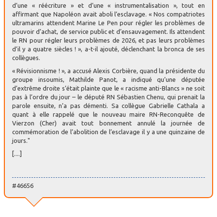
d’une « réécriture » et d’une « instrumentalisation », tout en
affirmant que Napoléon avait aboli l’esclavage. « Nos compatriotes
ultramarins attendent Marine Le Pen pour régler les problèmes de
pouvoir d’achat, de service public et d’ensauvagement. Ils attendent
le RN pour régler leurs problèmes de 2026, et pas leurs problèmes
d’il y a quatre siècles ! », a-t-il ajouté, déclenchant la bronca de ses
collègues.
« Révisionnisme ! », a accusé Alexis Corbière, quand la présidente du
groupe insoumis, Mathilde Panot, a indiqué qu’une députée
d’extrême droite s’était plainte que le « racisme anti-Blancs » ne soit
pas à l’ordre du jour – le député RN Sébastien Chenu, qui prenait la
parole ensuite, n’a pas démenti. Sa collègue Gabrielle Cathala a
quant à elle rappelé que le nouveau maire RN-Reconquête de
Vierzon (Cher) avait tout bonnement annulé la journée de
commémoration de l’abolition de l’esclavage il y a une quinzaine de
jours."
[....]
#46656