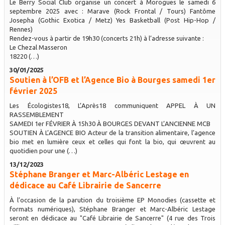
Le Berry Social Club organise un concert à Morogues le samedi 6
septembre 2025 avec : Marave (Rock Frontal / Tours) Fantôme
Josepha (Gothic Exotica / Metz) Yes Basketball (Post Hip-Hop /
Rennes)
Rendez-vous à partir de 19h30 (concerts 21h) à l’adresse suivante :
Le Chezal Masseron
18220 (…)
30/01/2025
Soutien à l’OFB et l’Agence Bio à Bourges samedi 1er
février 2025
Les Écologistes18, L’Après18 communiquent APPEL À UN
RASSEMBLEMENT
SAMEDI 1er FÉVRIER À 15h30 À BOURGES DEVANT L’ANCIENNE MCB
SOUTIEN À L’AGENCE BIO Acteur de la transition alimentaire, l’agence
bio met en lumière ceux et celles qui font la bio, qui œuvrent au
quotidien pour une (…)
13/12/2023
Stéphane Branger et Marc-Albéric Lestage en
dédicace au Café Librairie de Sancerre
À l’occasion de la parution du troisième EP Monodies (cassette et
formats numériques), Stéphane Branger et Marc-Albéric Lestage
seront en dédicace au "Café Librairie de Sancerre" (4 rue des Trois