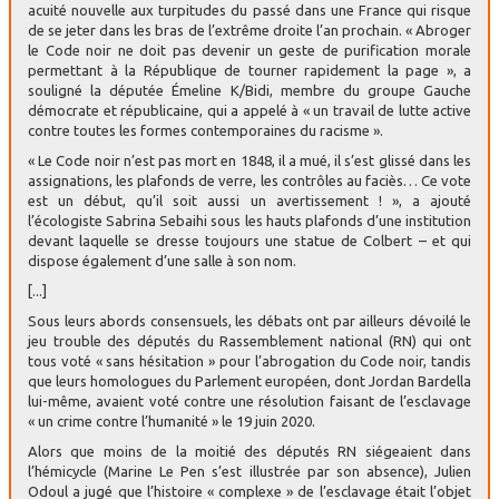
acuité nouvelle aux turpitudes du passé dans une France qui risque
de se jeter dans les bras de l’extrême droite l’an prochain. « Abroger
le Code noir ne doit pas devenir un geste de purification morale
permettant à la République de tourner rapidement la page », a
souligné la députée Émeline K/Bidi, membre du groupe Gauche
démocrate et républicaine, qui a appelé à « un travail de lutte active
contre toutes les formes contemporaines du racisme ».
« Le Code noir n’est pas mort en 1848, il a mué, il s’est glissé dans les
assignations, les plafonds de verre, les contrôles au faciès… Ce vote
est un début, qu’il soit aussi un avertissement ! », a ajouté
l’écologiste Sabrina Sebaihi sous les hauts plafonds d’une institution
devant laquelle se dresse toujours une statue de Colbert – et qui
dispose également d’une salle à son nom.
[...]
Sous leurs abords consensuels, les débats ont par ailleurs dévoilé le
jeu trouble des députés du Rassemblement national (RN) qui ont
tous voté « sans hésitation » pour l’abrogation du Code noir, tandis
que leurs homologues du Parlement européen, dont Jordan Bardella
lui-même, avaient voté contre une résolution faisant de l’esclavage
« un crime contre l’humanité » le 19 juin 2020.
Alors que moins de la moitié des députés RN siégeaient dans
l’hémicycle (Marine Le Pen s’est illustrée par son absence), Julien
Odoul a jugé que l’histoire « complexe » de l’esclavage était l’objet