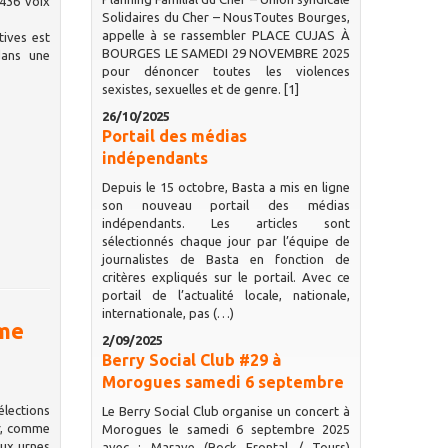
 436 voix
Solidaires du Cher – NousToutes Bourges,
appelle à se rassembler PLACE CUJAS À
tives est
BOURGES LE SAMEDI 29 NOVEMBRE 2025
dans une
pour dénoncer toutes les violences
sexistes, sexuelles et de genre. [1]
26/10/2025
Portail des médias
indépendants
Depuis le 15 octobre, Basta a mis en ligne
son nouveau portail des médias
indépendants. Les articles sont
sélectionnés chaque jour par l’équipe de
journalistes de Basta en fonction de
critères expliqués sur le portail. Avec ce
portail de l’actualité locale, nationale,
internationale, pas (…)
ême
2/09/2025
Berry Social Club #29 à
Morogues samedi 6 septembre
lections
Le Berry Social Club organise un concert à
er, comme
Morogues le samedi 6 septembre 2025
aux urnes
avec : Marave (Rock Frontal / Tours)