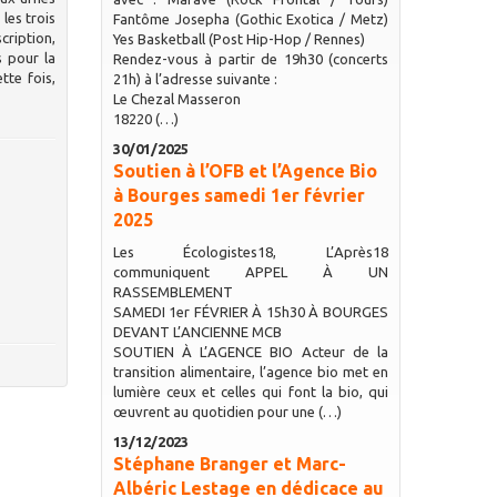
les trois
Fantôme Josepha (Gothic Exotica / Metz)
cription,
Yes Basketball (Post Hip-Hop / Rennes)
 pour la
Rendez-vous à partir de 19h30 (concerts
tte fois,
21h) à l’adresse suivante :
Le Chezal Masseron
18220 (…)
30/01/2025
Soutien à l’OFB et l’Agence Bio
à Bourges samedi 1er février
2025
Les Écologistes18, L’Après18
communiquent APPEL À UN
RASSEMBLEMENT
SAMEDI 1er FÉVRIER À 15h30 À BOURGES
DEVANT L’ANCIENNE MCB
SOUTIEN À L’AGENCE BIO Acteur de la
transition alimentaire, l’agence bio met en
lumière ceux et celles qui font la bio, qui
œuvrent au quotidien pour une (…)
13/12/2023
Stéphane Branger et Marc-
Albéric Lestage en dédicace au