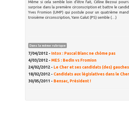
Même si cela semble loin d’être fait, Céline Bezoui pourra
surprise dans la première circonscription et battre le candid
Yves Fromion (UMP) qui postule pour un quatrième manda
troisième circonscription, Yann Galut (PS) semble (…)
Dans la même rubrique
7/04/2012 -
Intox : Pascal Blanc ne chôme pas
4/03/2012 -
MES : Bedin vs Fromion
24/02/2012 -
Le Cher et ses candidats (des) gauches
18/02/2012 -
Candidats aux législatives dans le Cher
30/05/2011 -
Bensac, Président !