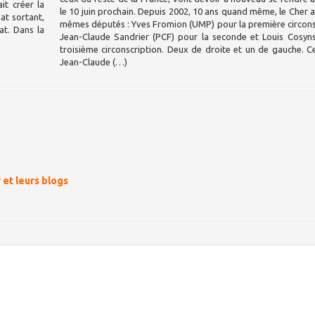
it créer la
le 10 juin prochain. Depuis 2002, 10 ans quand même, le Cher a 
at sortant,
mêmes députés : Yves Fromion (UMP) pour la première circons
t. Dans la
Jean-Claude Sandrier (PCF) pour la seconde et Louis Cosyns
troisième circonscription. Deux de droite et un de gauche. Ce
Jean-Claude (…)
 et leurs blogs