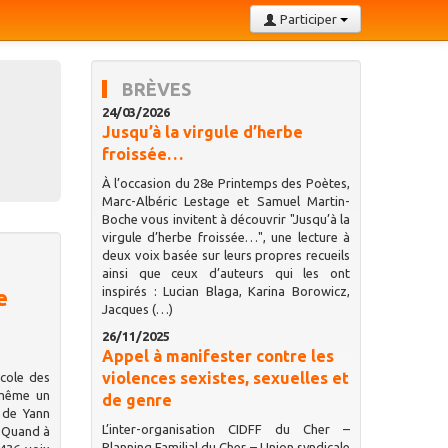
Participer
BRÈVES
24/03/2026
Jusqu’à la virgule d’herbe
froissée…
À l’occasion du 28e Printemps des Poètes,
Marc-Albéric Lestage et Samuel Martin-
Boche vous invitent à découvrir "Jusqu’à la
virgule d’herbe froissée…", une lecture à
deux voix basée sur leurs propres recueils
ainsi que ceux d’auteurs qui les ont
inspirés : Lucian Blaga, Karina Borowicz,
e
Jacques (…)
26/11/2025
Appel à manifester contre les
violences sexistes, sexuelles et
cole des
 même un
de genre
 de Yann
L’inter-organisation CIDFF du Cher –
. Quand à
Planning Familial du Cher – Union syndicale