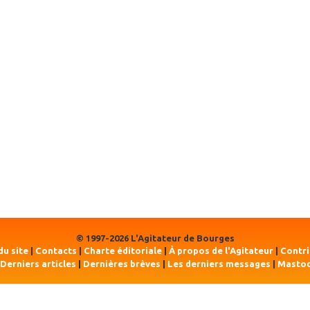
© 1997-2026 L'Agitateur de Bourges
du site
|
Contacts
|
Charte éditoriale
|
À propos de l'Agitateur
|
Contr
Derniers articles
|
Dernières brèves
|
Les derniers messages
|
Masto