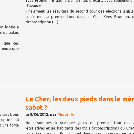
Yves Fromion, il gagne par un faible écart, avec seulement
d’avance.
Finalement, les résultats du second tour des élections législa
conforme au premier tour dans le Cher. Yves Fromion, 
circonscription (…)
on locale a
s du palais
ié que ces
ombinoscope
Le Cher, les deux pieds dans le m
sabot ?
e très bons
le 8/06/2012, par
Mister K
cription où
Nous sommes à quelques jours du premier tour des é
d’une forte
législatives et les habitants des trois circonscriptions du Ch
ceux du reste de la France, vont devoir à nouveau se rendre 