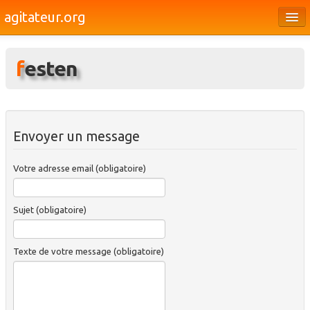
agitateur.org
Éditoriaux
festen
Bourges & le Cher
Société
Culture
Envoyer un message
Médias
Votre adresse email (obligatoire)
Dossiers
Brèves
Sujet (obligatoire)
Texte de votre message (obligatoire)