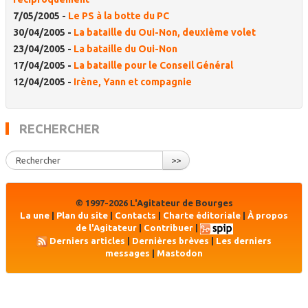
7/05/2005 -
Le PS à la botte du PC
30/04/2005 -
La bataille du Oui-Non, deuxième volet
23/04/2005 -
La bataille du Oui-Non
17/04/2005 -
La bataille pour le Conseil Général
12/04/2005 -
Irène, Yann et compagnie
RECHERCHER
>>
© 1997-2026 L'Agitateur de Bourges
La une
|
Plan du site
|
Contacts
|
Charte éditoriale
|
À propos
de l'Agitateur
|
Contribuer
|
Derniers articles
|
Dernières brèves
|
Les derniers
messages
|
Mastodon