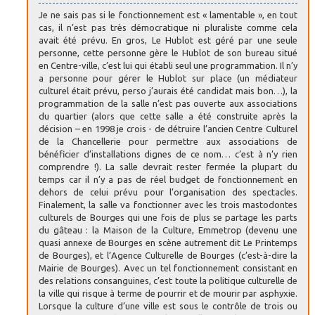
Je ne sais pas si le fonctionnement est « lamentable », en tout
cas, il n’est pas très démocratique ni pluraliste comme cela
avait été prévu. En gros, Le Hublot est géré par une seule
personne, cette personne gère le Hublot de son bureau situé
en Centre-ville, c’est lui qui établi seul une programmation. Il n’y
a personne pour gérer le Hublot sur place (un médiateur
culturel était prévu, perso j’aurais été candidat mais bon…), la
programmation de la salle n’est pas ouverte aux associations
du quartier (alors que cette salle a été construite après la
décision – en 1998 je crois - de détruire l’ancien Centre Culturel
de la Chancellerie pour permettre aux associations de
bénéficier d’installations dignes de ce nom… c’est à n’y rien
comprendre !). La salle devrait rester fermée la plupart du
temps car il n’y a pas de réel budget de fonctionnement en
dehors de celui prévu pour l’organisation des spectacles.
Finalement, la salle va fonctionner avec les trois mastodontes
culturels de Bourges qui une fois de plus se partage les parts
du gâteau : la Maison de la Culture, Emmetrop (devenu une
quasi annexe de Bourges en scène autrement dit Le Printemps
de Bourges), et l’Agence Culturelle de Bourges (c’est-à-dire la
Mairie de Bourges). Avec un tel fonctionnement consistant en
des relations consanguines, c’est toute la politique culturelle de
la ville qui risque à terme de pourrir et de mourir par asphyxie.
Lorsque la culture d’une ville est sous le contrôle de trois ou