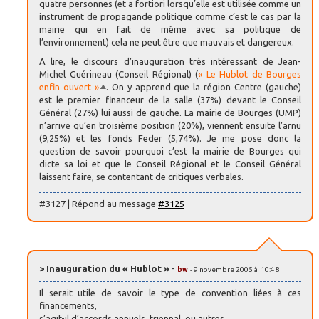
quatre personnes (et a fortiori lorsqu’elle est utilisée comme un
instrument de propagande politique comme c’est le cas par la
mairie qui en fait de même avec sa politique de
l’environnement) cela ne peut être que mauvais et dangereux.
A lire, le discours d’inauguration très intéressant de Jean-
Michel Guérineau (Conseil Régional) (
« Le Hublot de Bourges
enfin ouvert »
. On y apprend que la région Centre (gauche)
est le premier financeur de la salle (37%) devant le Conseil
Général (27%) lui aussi de gauche. La mairie de Bourges (UMP)
n’arrive qu’en troisième position (20%), viennent ensuite l’arnu
(9,25%) et les fonds Feder (5,74%). Je me pose donc la
question de savoir pourquoi c’est la mairie de Bourges qui
dicte sa loi et que le Conseil Régional et le Conseil Général
laissent faire, se contentant de critiques verbales.
#3127 | Répond au message
#3125
> Inauguration du « Hublot »
-
bw
- 9 novembre 2005 à 10:48
Il serait utile de savoir le type de convention liées à ces
financements,
s’agit-il d’accords annuels, triennal, ou autres.....