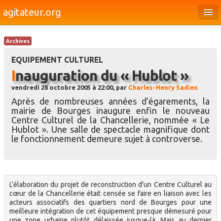
agitateur.org
Éditoriaux
Archives
Bourges & le Cher
EQUIPEMENT CULTUREL
Société
Inauguration du « Hublot »
vendredi 28 octobre 2005 à 22:00, par
Charles-Henry Sadien
Culture
Après de nombreuses années d’égarements, la
Médias
mairie de Bourges inaugure enfin le nouveau
Centre Culturel de la Chancellerie, nommée « Le
Dossiers
Hublot ». Une salle de spectacle magnifique dont
le fonctionnement demeure sujet à controverse.
Brèves
L’élaboration du projet de reconstruction d’un Centre Culturel au
cœur de la Chancellerie était censée se faire en liaison avec les
acteurs associatifs des quartiers nord de Bourges pour une
meilleure intégration de cet équipement presque démesuré pour
une zone urbaine plutôt délaissée jusque-là. Mais au dernier