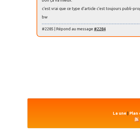
c’est vrai que ce type d’article c’est toujours publi-p
bw
#2285 | Répond au message
#2284
La une
|
Plan 