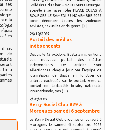
ar ses
Solidaires du Cher – NousToutes Bourges,
 ou une
appelle à se rassembler PLACE CUJAS À
ologie.
BOURGES LE SAMEDI 29 NOVEMBRE 2025
 sur la
pour dénoncer toutes les violences
écologie
sexistes, sexuelles et de genre. [1]
elques
26/10/2025
ment en
Portail des médias
indépendants
ent pas
lan de
Depuis le 15 octobre, Basta a mis en ligne
aturale
son nouveau portail des médias
 seront
indépendants. Les articles sont
iffre à
sélectionnés chaque jour par l’équipe de
par les
journalistes de Basta en fonction de
femmes
critères expliqués sur le portail. Avec ce
portail de l’actualité locale, nationale,
internationale, pas (…)
2/09/2025
Berry Social Club #29 à
Morogues samedi 6 septembre
Le Berry Social Club organise un concert à
Morogues le samedi 6 septembre 2025
avec : Marave (Rock Frontal / Tours)