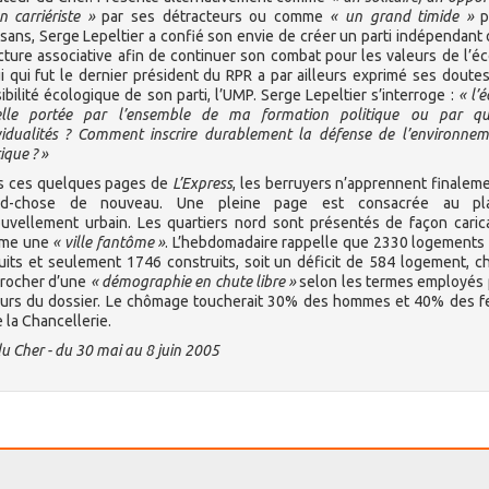
n carriériste »
par ses détracteurs ou comme
« un grand timide »
p
isans, Serge Lepeltier a confié son envie de créer un parti indépendant
cture associative afin de continuer son combat pour les valeurs de l’éc
i qui fut le dernier président du RPR a par ailleurs exprimé ses doutes
ibilité écologique de son parti, l’UMP. Serge Lepeltier s’interroge :
« l’
-elle portée par l’ensemble de ma formation politique ou par qu
vidualités ? Comment inscrire durablement la défense de l’environne
ique ? »
s ces quelques pages de
L’Express
, les berruyers n’apprennent finalem
nd-chose de nouveau. Une pleine page est consacrée au p
uvellement urbain. Les quartiers nord sont présentés de façon caric
me une
« ville fantôme »
. L’hebdomadaire rappelle que 2330 logements
uits et seulement 1746 construits, soit un déficit de 584 logement, ch
rocher d’une
« démographie en chute libre »
selon les termes employés 
urs du dossier. Le chômage toucherait 30% des hommes et 40% des 
 la Chancellerie.
du Cher - du 30 mai au 8 juin 2005