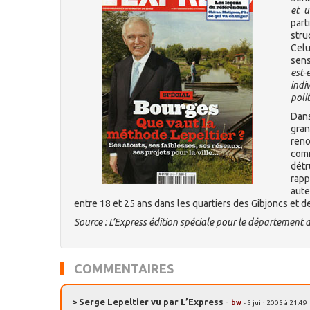
et u
part
stru
Celu
sens
est
indi
polit
Dan
gra
reno
com
détr
rapp
aute
entre 18 et 25 ans dans les quartiers des Gibjoncs et de
Source : L’Express édition spéciale pour le département 
COMMENTAIRES
> Serge Lepeltier vu par L’Express
-
bw
- 5 juin 2005 à 21:49