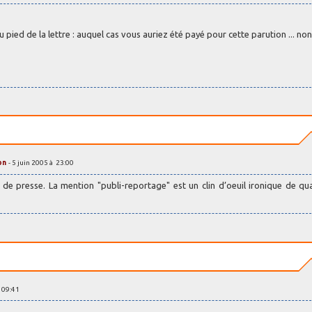
u pied de la lettre : auquel cas vous auriez été payé pour cette parution ... non
on
- 5 juin 2005 à 23:00
de presse. La mention "publi-reportage" est un clin d’oeuil ironique de qual
à 09:41