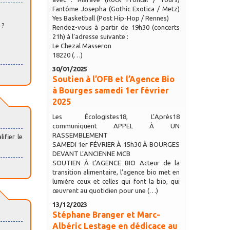
Fantôme Josepha (Gothic Exotica / Metz)
Yes Basketball (Post Hip-Hop / Rennes)
 ?
Rendez-vous à partir de 19h30 (concerts
21h) à l’adresse suivante :
Le Chezal Masseron
18220 (…)
30/01/2025
Soutien à l’OFB et l’Agence Bio
à Bourges samedi 1er février
2025
Les Écologistes18, L’Après18
communiquent APPEL À UN
RASSEMBLEMENT
ifier le
SAMEDI 1er FÉVRIER À 15h30 À BOURGES
DEVANT L’ANCIENNE MCB
SOUTIEN À L’AGENCE BIO Acteur de la
transition alimentaire, l’agence bio met en
lumière ceux et celles qui font la bio, qui
œuvrent au quotidien pour une (…)
13/12/2023
Stéphane Branger et Marc-
Albéric Lestage en dédicace au