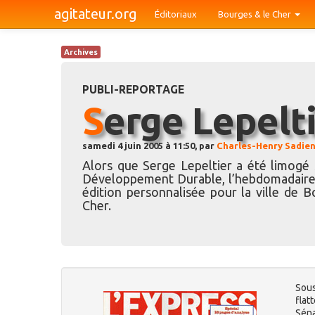
agitateur.org
Éditoriaux
Bourges & le Cher
Archives
PUBLI-REPORTAGE
Serge Lepelt
samedi 4 juin 2005 à 11:50, par
Charles-Henry Sadie
Alors que Serge Lepeltier a été limogé 
Développement Durable, l’hebdomadair
édition personnalisée pour la ville de 
Cher.
Sous
flat
Séna