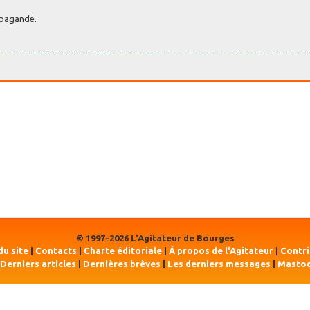
ropagande.
© 1997-2026 L'Agitateur de Bourges
du site
|
Contacts
|
Charte éditoriale
|
À propos de l'Agitateur
|
Contr
Derniers articles
|
Dernières brèves
|
Les derniers messages
|
Masto