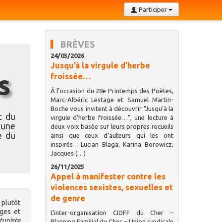
Participer
BRÈVES
24/03/2026
Jusqu’à la virgule d’herbe
s
froissée…
À l’occasion du 28e Printemps des Poètes,
Marc-Albéric Lestage et Samuel Martin-
Boche vous invitent à découvrir "Jusqu’à la
t du
virgule d’herbe froissée…", une lecture à
’une
deux voix basée sur leurs propres recueils
e du
ainsi que ceux d’auteurs qui les ont
inspirés : Lucian Blaga, Karina Borowicz,
Jacques (…)
26/11/2025
Appel à manifester contre les
violences sexistes, sexuelles et
de genre
 plutôt
rges et
L’inter-organisation CIDFF du Cher –
tuniste
Planning Familial du Cher – Union syndicale