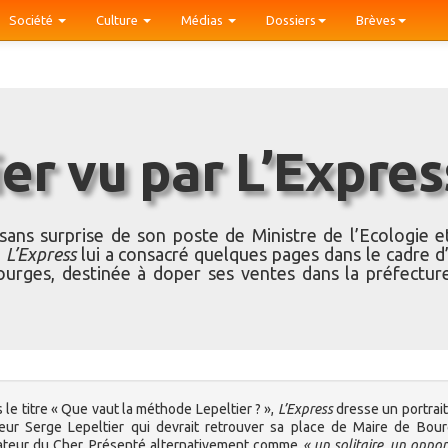
Société
Culture
Médias
Dossiers
Brèves
ier vu par L’Expres
n
sans surprise de son poste de Ministre de l’Ecologie e
e
L’Express
lui a consacré quelques pages dans le cadre d
Bourges, destinée à doper ses ventes dans la préfectur
 le titre « Que vaut la méthode Lepeltier ? »,
L’Express
dresse un portrait
teur Serge Lepeltier qui devrait retrouver sa place de Maire de Bou
teur du Cher. Présenté alternativement comme
« un solitaire, un oppor