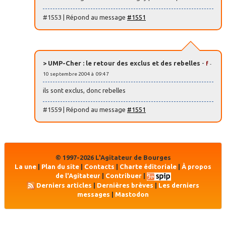
#1553 | Répond au message
#1551
> UMP-Cher : le retour des exclus et des rebelles
-
f
-
10 septembre 2004 à 09:47
ils sont exclus, donc rebelles
#1559 | Répond au message
#1551
© 1997-2026 L'Agitateur de Bourges
La une
|
Plan du site
|
Contacts
|
Charte éditoriale
|
À propos
de l'Agitateur
|
Contribuer
|
Derniers articles
|
Dernières brèves
|
Les derniers
messages
|
Mastodon