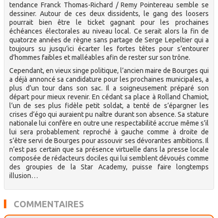
tendance Franck Thomas-Richard / Remy Pointereau semble se
dessiner. Autour de ces deux dissidents, le gang des loosers
pourrait bien être le ticket gagnant pour les prochaines
échéances électorales au niveau local. Ce serait alors la fin de
quatorze années de règne sans partage de Serge Lepeltier qui a
toujours su jusqu’ici écarter les fortes têtes pour s’entourer
d’hommes faibles et malléables afin de rester sur son trône.
Cependant, en vieux singe politique, l’ancien maire de Bourges qui
a déjà annoncé sa candidature pour les prochaines municipales, a
plus d’un tour dans son sac. Il a soigneusement préparé son
départ pour mieux revenir. En cédant sa place à Rolland Chamiot,
l’un de ses plus fidèle petit soldat, a tenté de s’épargner les
crises d’égo qui auraient pu naître durant son absence. Sa stature
nationale lui confère en outre une respectabilité accrue même s’il
lui sera probablement reproché à gauche comme à droite de
s’être servi de Bourges pour assouvir ses dévorantes ambitions. Il
n’est pas certain que sa présence virtuelle dans la presse locale
composée de rédacteurs dociles qui lui semblent dévoués comme
des groupies de la Star Academy, puisse faire longtemps
illusion…
COMMENTAIRES