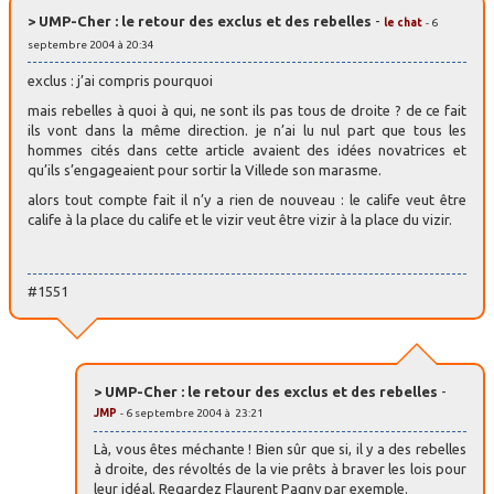
> UMP-Cher : le retour des exclus et des rebelles
-
le chat
- 6
septembre 2004 à 20:34
exclus : j’ai compris pourquoi
mais rebelles à quoi à qui, ne sont ils pas tous de droite ? de ce fait
ils vont dans la même direction. je n’ai lu nul part que tous les
hommes cités dans cette article avaient des idées novatrices et
qu’ils s’engageaient pour sortir la Villede son marasme.
alors tout compte fait il n’y a rien de nouveau : le calife veut être
calife à la place du calife et le vizir veut être vizir à la place du vizir.
#1551
> UMP-Cher : le retour des exclus et des rebelles
-
JMP
- 6 septembre 2004 à 23:21
Là, vous êtes méchante ! Bien sûr que si, il y a des rebelles
à droite, des révoltés de la vie prêts à braver les lois pour
leur idéal. Regardez Flaurent Pagny par exemple.