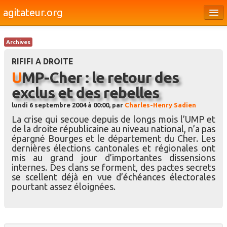
agitateur.org
Éditoriaux
Archives
Bourges & le Cher
RIFIFI A DROITE
Société
UMP-Cher : le retour des
exclus et des rebelles
Culture
lundi 6 septembre 2004 à 00:00, par
Charles-Henry Sadien
Médias
La crise qui secoue depuis de longs mois l’UMP et
de la droite républicaine au niveau national, n’a pas
Dossiers
épargné Bourges et le département du Cher. Les
dernières élections cantonales et régionales ont
Brèves
mis au grand jour d’importantes dissensions
internes. Des clans se forment, des pactes secrets
se scellent déjà en vue d’échéances électorales
pourtant assez éloignées.