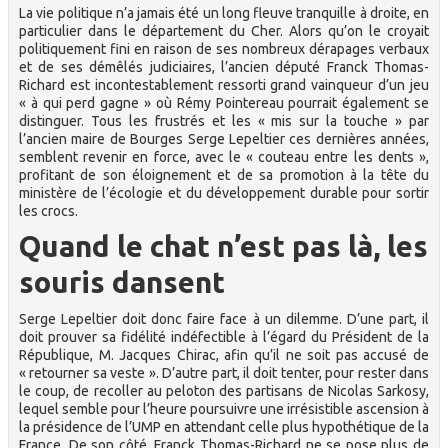
La vie politique n’a jamais été un long fleuve tranquille à droite, en
particulier dans le département du Cher. Alors qu’on le croyait
politiquement fini en raison de ses nombreux dérapages verbaux
et de ses démêlés judiciaires, l’ancien député Franck Thomas-
Richard est incontestablement ressorti grand vainqueur d’un jeu
« à qui perd gagne » où Rémy Pointereau pourrait également se
distinguer. Tous les frustrés et les « mis sur la touche » par
l’ancien maire de Bourges Serge Lepeltier ces dernières années,
semblent revenir en force, avec le « couteau entre les dents »,
profitant de son éloignement et de sa promotion à la tête du
ministère de l’écologie et du développement durable pour sortir
les crocs.
Quand le chat n’est pas là, les
souris dansent
Serge Lepeltier doit donc faire face à un dilemme. D’une part, il
doit prouver sa fidélité indéfectible à l’égard du Président de la
République, M. Jacques Chirac, afin qu’il ne soit pas accusé de
« retourner sa veste ». D’autre part, il doit tenter, pour rester dans
le coup, de recoller au peloton des partisans de Nicolas Sarkosy,
lequel semble pour l’heure poursuivre une irrésistible ascension à
la présidence de l’UMP en attendant celle plus hypothétique de la
France. De son côté, Franck Thomas-Richard ne se pose plus de