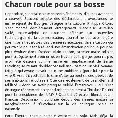
Chacun roule pour sa bosse
Cependant, si certains se montrent véhéments, d’autres avancent
à couvert. Souvent adepte des déclarations provocatrices, le
maire-adjoint de Bourges délégué à la culture, Philippe Gitton,
s’est montré dernièrement étrangement silencieux. Aurélien
Sallé, maire-adjoint de Bourges délégué aux nouvelles
technologies de la communication, pourrait ne pas avoir digéré
une mise à l’écart lors des dernières élections. Une situation qui
pourrait le pousser à rêver d’une émancipation politique pour ne
plus évoluer dans l’ombre. Alain Tanton, premier maire adjoint
pourrait également avoir un os en travers de la gorge, pour ne pas
avoir été désigné comme maire en remplacement de Serge
Lepeltier, se faisant doubler par Rolland Chamiot, un vieil homme
fatigué qui avoue n’avoir « aucune ambition » (pour lui ? pour la
ville ?). Aura-t-il cette fois le cran d’aller au bout de ses idées et de
ses ambitions refoulées ? Que dire également de Jean-Bernard
Milliard - dont on avait presque oublié l’existence - qui s’est
distingué récemment en apportant son soutient à Christine Boutin
pour la présidence de l’UMP ? Quant à l’électron libéral, Jean-
François Deschamp, il continue depuis des années malgré sa
marginalisation, à s’exprimer sur la vie politique locale et
nationale.
Pour l’heure, chacun semble avancer en solo. Mais déjà, la